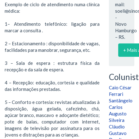
Exemplo de ciclo de atendimento numa clínica
mail:
médica:
soeli@sinos
-
1– Atendimento telefônico: ligação para
Novo
marcar a consulta .
Hamburgo
– RS.
2 – Estacionamento : disponibilidade de vagas,
facilidades para manobrar, segurança, etc.
+ Mais 
3 – Sala de espera : estrutura física da
recepção e da sala de espera.
Colunist
4 – Recepção: educação, cortesia e qualidade
Caio César
das informações prestadas.
Ferrari
Santângelo
5 – Conforto e cortesia: revistas atualizadas à
Carlos
disposição, água gelada, cafezinho, chá,
Augusto
açúcar branco, mascavo e adoçante dietético;
Silveira
pote de balas, computador com internet,
Cláudio
imagens de televisão por assinatura para os
Gustavo
jovens e distrações para as crianças.