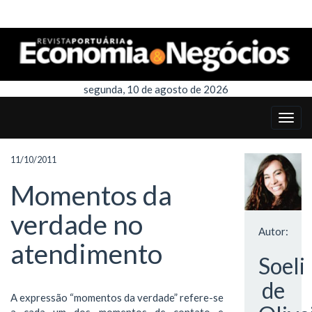
segunda, 10 de agosto de 2026
11/10/2011
Momentos da
verdade no
Autor:
atendimento
Soeli
de
A expressão “momentos da verdade” refere-se
a cada um dos momentos de contato e