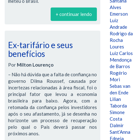
Santana
meteu o Brasil.
Alves
Emerson
+ continuar lendo
Luiz
Andrade
Rodrigo da
Rocha
Ex-tarifário e seus
Loures
benefícios
Luiz Carlos
Mendonça
Por
Milton Lourenço
de Barros
Rogério
– Não há dúvida que a falta de confiança no
Mori
governo Dilma Roussef, causada por
Sebas van
incertezas relacionadas à área fiscal, foi o
den Ende
principal fator que levou a economia
Lilian
brasileira para baixo. Agora, com a
Taborda
retomada da confiança pelos investidores
Simone
após o seu afastamento, já se desenha no
Costa
horizonte um processo de recuperação
Dalmir
pelo qual o País deverá passar nos
Sant’Anna
próximos anos.
Edneia