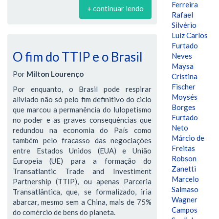
Ferreira
+ continuar lendo
Rafael
Silvério
Luiz Carlos
Furtado
O fim do TTIP e o Brasil
Neves
Maysa
Por
Milton Lourenço
Cristina
Fischer
Por enquanto, o Brasil pode respirar
Moysés
aliviado não só pelo fim definitivo do ciclo
Borges
que marcou a permanência do lulopetismo
Furtado
no poder e as graves consequências que
Neto
redundou na economia do País como
Márcio de
também pelo fracasso das negociações
Freitas
entre Estados Unidos (EUA) e União
Robson
Europeia (UE) para a formação do
Zanetti
Transatlantic Trade and Investiment
Marcelo
Partnership (TTIP), ou apenas Parceria
Salmaso
Transatlântica, que, se formalizado, iria
Wagner
abarcar, mesmo sem a China, mais de 75%
Campos
do comércio de bens do planeta.