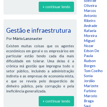
Soeli de
Oliveira
+ continuar lendo
Marcos
Antonio
Ribeiro
Andrade
Gestão e infraestrutura
Rafaela
Moreira
Por
Mário Lanznaster
Miguel
Nozar
Existem muitas coisas que os agentes
Edson De
econômicos em geral e os empresários em
Paula
particular estão tendo cada dia mais
Rudson
dificuldade em tolerar. Uma delas é a
Borges
crônica má gestão que impregna todo o
Tom Coelho
setor público, incluindo a administração
Sonia
indireta e as empresas de economia mista,
Jordão
e que se revela pelo desperdício de
Marizete
dinheiro público, pela corrupção e pela
Furbino
ineficiência generalizada.
Marcelo
Braga
+ continuar lendo
Saul