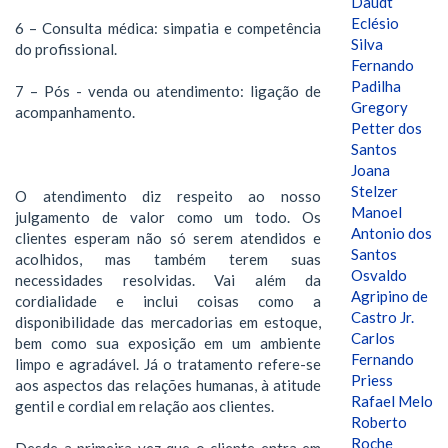
Daudt
Eclésio
6 – Consulta médica: simpatia e competência
Silva
do profissional.
Fernando
Padilha
7 – Pós - venda ou atendimento: ligação de
Gregory
acompanhamento.
Petter dos
Santos
Joana
Stelzer
O atendimento diz respeito ao nosso
Manoel
julgamento de valor como um todo. Os
Antonio dos
clientes esperam não só serem atendidos e
Santos
acolhidos, mas também terem suas
Osvaldo
necessidades resolvidas. Vai além da
Agripino de
cordialidade e inclui coisas como a
Castro Jr.
disponibilidade das mercadorias em estoque,
Carlos
bem como sua exposição em um ambiente
Fernando
limpo e agradável. Já o tratamento refere-se
Priess
aos aspectos das relações humanas, à atitude
Rafael Melo
gentil e cordial em relação aos clientes.
Roberto
Roche
Desde a primeira vez que o cliente entra em