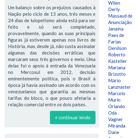
Wilen
Um balanço sobre os prejuízos causados à
Derly
Nação pelo ciclo de 13 anos, três meses e
Massaud de
24 dias de lulopetismo ainda está para ser
Anunciação
feito e só será completado,
Janaina
provavelmente, quando as suas principais
Paes de
figuras já estiverem apenas nos livros de
Farias
História, mas, desde já, não custa assinalar
Denilson
algumas das decisões erráticas que
Roberto
marcaram seus três governos e meio. Uma
Kasteller
delas foi o apoio à entrada da Venezuela
Mariana
no Mercosul em 2012, decisão
Brizotto
eminentemente política, pois o Brasil à
Mário
época já havia assinado um acordo com os
Lanznaster
venezuelanos que garantia as mesmas
Marcelo
tarifas do bloco, o que pouco afetaria a
Murin
relação comercial entre os dois países.
Orlando
Oda
+ continuar lendo
Vagner
Miranda
Dane