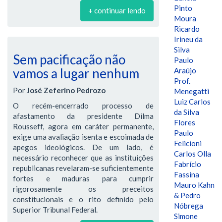
Pinto
+ continuar lendo
Moura
Ricardo
Irineu da
Silva
Sem pacificação não
Paulo
vamos a lugar nenhum
Araújo
Prof.
Por
José Zeferino Pedrozo
Menegatti
Luiz Carlos
O recém-encerrado processo de
da Silva
afastamento da presidente Dilma
Flores
Rousseff, agora em caráter permanente,
Paulo
exige uma avaliação isenta e escoimada de
Felicioni
apegos ideológicos. De um lado, é
Carlos Olla
necessário reconhecer que as instituições
Fabrício
republicanas revelaram-se suficientemente
Fassina
fortes e maduras para cumprir
Mauro Kahn
rigorosamente os preceitos
& Pedro
constitucionais e o rito definido pelo
Nóbrega
Superior Tribunal Federal.
Simone