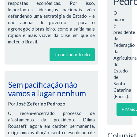
Pedr
respostas econômicas. Por isso,
importantes lideranças nacionais vêm
O
defendendo uma estratégia de Estado – e
autor
não apenas de governo – para o
é
agronegócio brasileiro, como a saída mais
presidente
rápida e mais viável da crise em que se
da
meteu o Brasil.
Federação
da
+ continuar lendo
Agricultura
do
Estado
de
Sem pacificação não
Santa
Catarina
vamos a lugar nenhum
(Faesc).
Por
José Zeferino Pedrozo
+ Mais 
O recém-encerrado processo de
afastamento da presidente Dilma
Rousseff, agora em caráter permanente,
exige uma avaliação isenta e escoimada de
Colunist