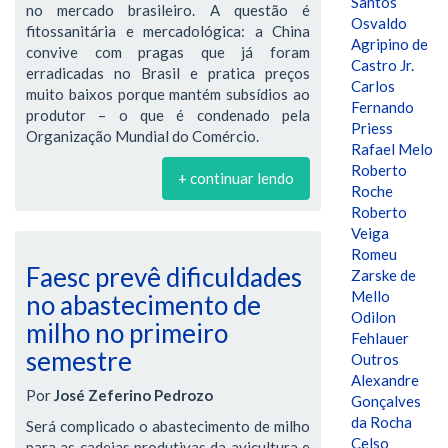
Santos
no mercado brasileiro. A questão é
Osvaldo
fitossanitária e mercadológica: a China
Agripino de
convive com pragas que já foram
Castro Jr.
erradicadas no Brasil e pratica preços
Carlos
muito baixos porque mantém subsídios ao
Fernando
produtor – o que é condenado pela
Priess
Organização Mundial do Comércio.
Rafael Melo
Roberto
+ continuar lendo
Roche
Roberto
Veiga
Romeu
Faesc prevê dificuldades
Zarske de
Mello
no abastecimento de
Odilon
milho no primeiro
Fehlauer
semestre
Outros
Alexandre
Por
José Zeferino Pedrozo
Gonçalves
da Rocha
Será complicado o abastecimento de milho
Celso
para as cadeias produtivas da avicultura e