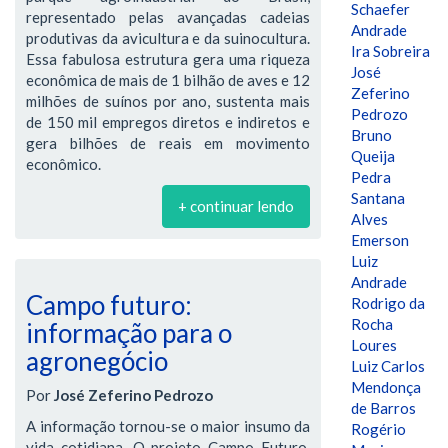
Schaefer
representado pelas avançadas cadeias
Andrade
produtivas da avicultura e da suinocultura.
Ira Sobreira
Essa fabulosa estrutura gera uma riqueza
José
econômica de mais de 1 bilhão de aves e 12
Zeferino
milhões de suínos por ano, sustenta mais
Pedrozo
de 150 mil empregos diretos e indiretos e
Bruno
gera bilhões de reais em movimento
Queija
econômico.
Pedra
Santana
+ continuar lendo
Alves
Emerson
Luiz
Andrade
Campo futuro:
Rodrigo da
Rocha
informação para o
Loures
agronegócio
Luiz Carlos
Mendonça
Por
José Zeferino Pedrozo
de Barros
A informação tornou-se o maior insumo da
Rogério
vida cotidiana. O projeto Campo Futuro,