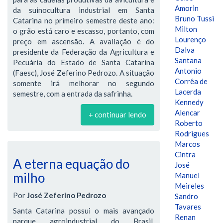
Amorin
da suinocultura industrial em Santa
Bruno Tussi
Catarina no primeiro semestre deste ano:
Milton
o grão está caro e escasso, portanto, com
Lourenço
preço em ascensão. A avaliação é do
Dalva
presidente da Federação da Agricultura e
Santana
Pecuária do Estado de Santa Catarina
Antonio
(Faesc), José Zeferino Pedrozo. A situação
Corrêa de
somente irá melhorar no segundo
Lacerda
semestre, com a entrada da safrinha.
Kennedy
Alencar
+ continuar lendo
Roberto
Rodrigues
Marcos
Cintra
A eterna equação do
José
milho
Manuel
Meireles
Por
José Zeferino Pedrozo
Sandro
Tavares
Santa Catarina possui o mais avançado
Renan
parque agroindustrial do Brasil,