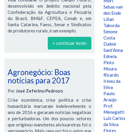
Mori
desenvolvido em âmbito nacional pela
Sebas van
Confederação da Agricultura e Pecuária
den Ende
do Brasil, BM&F, CEPEA, Conab e, em
Lilian
Santa Catarina, Faesc, Senar e Sindicatos
Taborda
de produtores rurais, é um exemplo.
Simone
Costa
+ continuar lendo
Dalmir
Sant’Anna
Edneia
Pinto
Moura
Agronegócio: Boas
Ricardo
notícias para 2017
Irineu da
Silva
Por
José Zeferino Pedrozo
Paulo
Araújo
Crise econômica, crise política e crise
Prof.
humanitária marcaram indelevelmente o
Menegatti
ano de 2016 e geraram notícias negativas
Luiz Carlos
e perturbadoras. Um dos poucos setores
da Silva
que originou manchetes alvissareiras foi o
Flores
agronegócio. MaIs uma vez foi o setor que