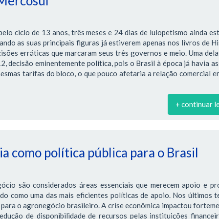
 Mercosul
lo ciclo de 13 anos, três meses e 24 dias de lulopetismo ainda es
ndo as suas principais figuras já estiverem apenas nos livros de Hi
cisões erráticas que marcaram seus três governos e meio. Uma dela
 decisão eminentemente política, pois o Brasil à época já havia a
smas tarifas do bloco, o que pouco afetaria a relação comercial e
+ continuar l
a como política pública para o Brasil
gócio são considerados áreas essenciais que merecem apoio e pr
ado como uma das mais eficientes políticas de apoio. Nos últimos 
para o agronegócio brasileiro. A crise econômica impactou fortem
edução de disponibilidade de recursos pelas instituições financei