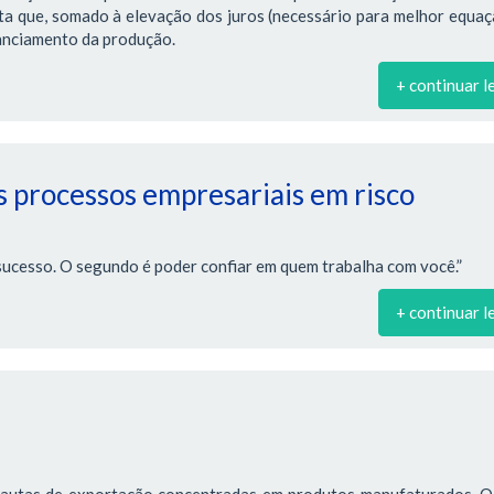
ta que, somado à elevação dos juros (necessário para melhor equa
nanciamento da produção.
+ continuar l
 processos empresariais em risco
sucesso. O segundo é poder confiar em quem trabalha com você.”
+ continuar l
pautas de exportação concentradas em produtos manufaturados. O 