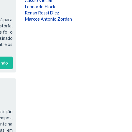
Cassio Vieceli
Leonardo Flock
Renan Rossi Diez
Marcos Antonio Zordan
tá para
stória,
s foi o
ssinado
ntre os
endo
oteção
tempos,
ente na
ras, em