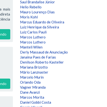
Saul Brandalise Júnior
Helio Rebello
a mais
Mauro Lourenço Dias
ndireta
Moris Kohl
ciência
Marcus Eduardo de Oliveira
Luiz Henrique da Silveira
Luiz Carlos Pauli
endo
Marcos Luthero
Marcos Luthero
Manteli Wilen
Derly Massaud de Anunciação
Janaina Paes de Farias
Denilson Roberto Kasteller
Mariana Brizotto
Mário Lanznaster
Marcelo Murin
Orlando Oda
endo
Vagner Miranda
Dane Avanzi
Marcos Morita
Daniel Gobbi Costa