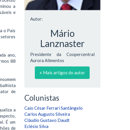
iminou a
sáveis e
Autor:
Mário
a o País
 setores
Lanznaster
Presidente da Coopercentral
ada ano,
Aurora Alimentos
armos 88
+ Mais artigos do autor
consomem
balhista
fator de
Colunistas
Caio César Ferrari Santângelo
ualiza a
Carlos Augusto Silveira
aspecto,
Cláudio Gustavo Daudt
al. É um
Eclésio Silva
lhões de