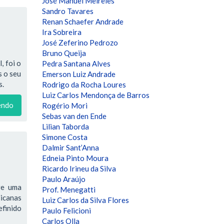
José Manuel Meireles
Sandro Tavares
Renan Schaefer Andrade
Ira Sobreira
José Zeferino Pedrozo
Bruno Queija
, foi o
Pedra Santana Alves
s o seu
Emerson Luiz Andrade
s.
Rodrigo da Rocha Loures
Luiz Carlos Mendonça de Barros
endo
Rogério Mori
Sebas van den Ende
Lilian Taborda
Simone Costa
Dalmir Sant’Anna
Edneia Pinto Moura
Ricardo Irineu da Silva
Paulo Araújo
ge uma
Prof. Menegatti
licanas
Luiz Carlos da Silva Flores
efinido
Paulo Felicioni
Carlos Olla