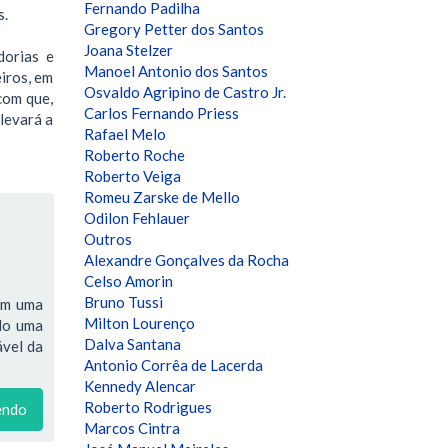
Fernando Padilha
s.
Gregory Petter dos Santos
Joana Stelzer
dorias e
Manoel Antonio dos Santos
eiros, em
Osvaldo Agripino de Castro Jr.
com que,
Carlos Fernando Priess
levará a
Rafael Melo
Roberto Roche
Roberto Veiga
Romeu Zarske de Mello
Odilon Fehlauer
Outros
Alexandre Gonçalves da Rocha
Celso Amorin
Bruno Tussi
têm uma
Milton Lourenço
ndo uma
Dalva Santana
ável da
Antonio Corrêa de Lacerda
Kennedy Alencar
Roberto Rodrigues
endo
Marcos Cintra