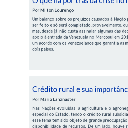
O que há por trás da crise no
Por
Milton Lourenço
Um balanço sobre os prejuízos causados à Nação pe
ser feito e só será completado, provavelmente, qua
mas, desde já, não custa assinalar algumas das de
apoio à entrada da Venezuela no Mercosul em 2012,
um acordo com os venezuelanos que garantia as me
dois países.
Crédito rural e sua importânci
Por
Mário Lanznaster
Nas Nações evoluídas, a agricultura e o agrone
especial do Estado, tendo o crédito rural subsidi
esse tema tem sido objeto de grande preocupação 
disponibilidade de recursos. De um lado, houve r