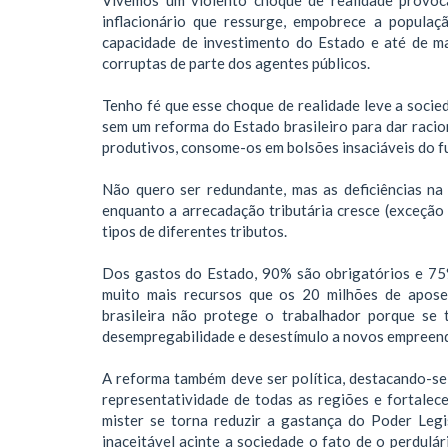
inflacionário que ressurge, empobrece a populaçã
capacidade de investimento do Estado e até de man
corruptas de parte dos agentes públicos.
Tenho fé que esse choque de realidade leve a socied
sem um reforma do Estado brasileiro para dar racio
produtivos, consome-os em bolsões insaciáveis do f
Não quero ser redundante, mas as deficiências na
enquanto a arrecadação tributária cresce (exceção
tipos de diferentes tributos.
Dos gastos do Estado, 90% são obrigatórios e 75
muito mais recursos que os 20 milhões de aposen
brasileira não protege o trabalhador porque se
desempregabilidade e desestímulo a novos empreen
A reforma também deve ser política, destacando-se a
representatividade de todas as regiões e fortalec
mister se torna reduzir a gastança do Poder Legis
inaceitável acinte a sociedade o fato de o perdulá