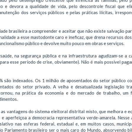
o e devora a qualidade de vida, pelo descontrole fiscal que el
utenção dos serviços públicos e pelas práticas ilícitas, irrespon
ade brasileira a compreender e aceitar que não existe salvação par
nalidade a esse mastodonte caro e ineficaz, que drena recursos dos
uncionalismo público e devolve muito pouco em obras e serviços.
 saúde, na segurança pública e na infraestrutura agudizam-se a c
 para esse período de crise, obviamente). Não é mais possível pag
% são indexados. Os 1 milhão de aposentados do setor público 
tados do setor privado. A velha e desatualizada legislação tra
 tornou, na prática da economia e do mercado de trabalho, um 
dimentos.
s vantagens do sistema eleitoral distrital misto, que melhora e eq
e e aperfeiçoa a democracia representativa verde-amarela. Nesse 
lativo nas esferas federal, estadual e, em muitos casos, municip
rio Parlamento brasileiro ser o mais caro do Mundo, absorvendo bi