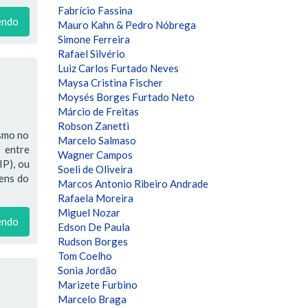
Fabrício Fassina
endo
Mauro Kahn & Pedro Nóbrega
Simone Ferreira
Rafael Silvério
Luiz Carlos Furtado Neves
Maysa Cristina Fischer
Moysés Borges Furtado Neto
Márcio de Freitas
Robson Zanetti
ismo no
Marcelo Salmaso
 entre
Wagner Campos
IP), ou
Soeli de Oliveira
bens do
Marcos Antonio Ribeiro Andrade
Rafaela Moreira
Miguel Nozar
endo
Edson De Paula
Rudson Borges
Tom Coelho
Sonia Jordão
Marizete Furbino
Marcelo Braga