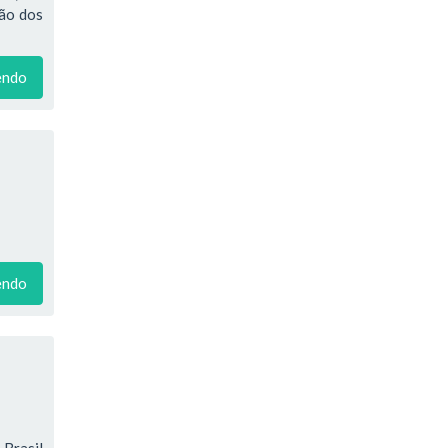
ção dos
endo
endo
Brasil