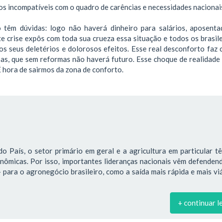
ios incompatíveis com o quadro de carências e necessidades nacionai
 têm dúvidas: logo não haverá dinheiro para salários, aposenta
nte crise expôs com toda sua crueza essa situação e todos os brasil
s seus deletérios e dolorosos efeitos. Esse real desconforto faz 
oas, que sem reformas não haverá futuro. Esse choque de realidade 
É hora de sairmos da zona de conforto.
o País, o setor primário em geral e a agricultura em particular 
onômicas. Por isso, importantes lideranças nacionais vêm defende
para o agronegócio brasileiro, como a saída mais rápida e mais vi
+ continuar l