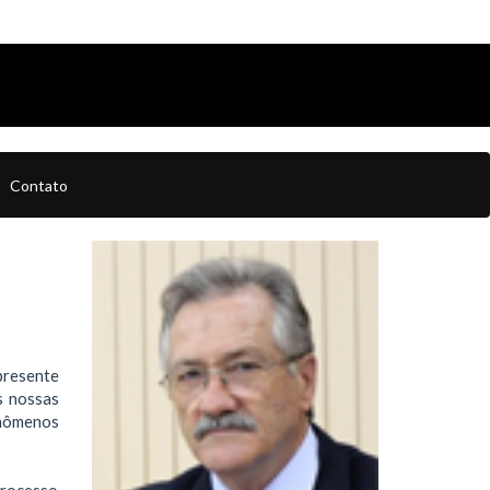
Contato
 presente
s nossas
enômenos
processo