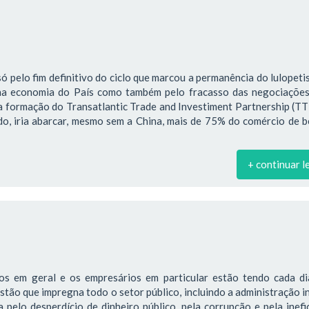
só pelo fim definitivo do ciclo que marcou a permanência do lulopet
na economia do País como também pelo fracasso das negociações
a formação do Transatlantic Trade and Investiment Partnership (TT
ado, iria abarcar, mesmo sem a China, mais de 75% do comércio de 
+ continuar l
os em geral e os empresários em particular estão tendo cada di
estão que impregna todo o setor público, incluindo a administração i
pelo desperdício de dinheiro público, pela corrupção e pela inefi