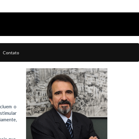
Contato
ncluem o
stimular
iamente,
ais que,