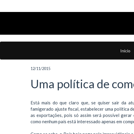
Início
12/11/2015
Uma política de comé
Está mais do que claro que, se quiser sair da at
famigerado ajuste fiscal, estabelecer uma política 
as exportações, pois só assim será possível gera
como nenhum país está interessado apenas em compr
Como se sabe, o País hoje paga pela imprevidência e