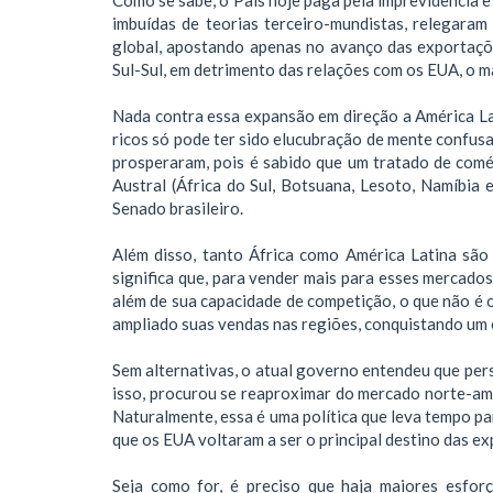
imbuídas de teorias terceiro-mundistas, relegara
global, apostando apenas no avanço das exportaçõe
Sul-Sul, em detrimento das relações com os EUA, o m
Nada contra essa expansão em direção a América Lat
ricos só pode ter sido elucubração de mente confu
prosperaram, pois é sabido que um tratado de comé
Austral (África do Sul, Botsuana, Lesoto, Namíbia
Senado brasileiro.
Além disso, tanto África como América Latina são
significa que, para vender mais para esses mercado
além de sua capacidade de competição, o que não é o
ampliado suas vendas nas regiões, conquistando um e
Sem alternativas, o atual governo entendeu que persi
isso, procurou se reaproximar do mercado norte-am
Naturalmente, essa é uma política que leva tempo pa
que os EUA voltaram a ser o principal destino das ex
Seja como for, é preciso que haja maiores esfor