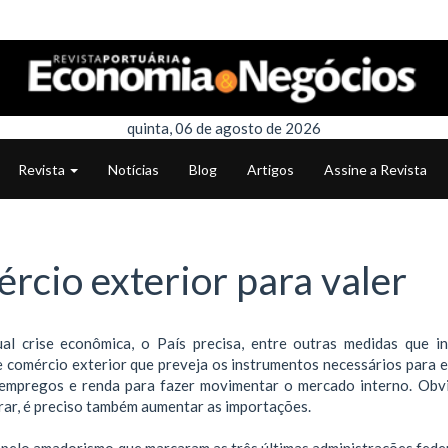
quinta, 06 de agosto de 2026
Revista
Notícias
Blog
Artigos
Assine a Revista
rcio exterior para valer
ual crise econômica, o País precisa, entre outras medidas que i
de comércio exterior que preveja os instrumentos necessários para e
r empregos e renda para fazer movimentar o mercado interno. Obv
ar, é preciso também aumentar as importações.
 pelo amadorismo que marcaram as três últimas administrações feder