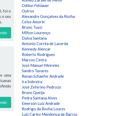
Odilon Fehlauer
, foi o
Outros
s o seu
Alexandre Gonçalves da Rocha
s.
Celso Amorin
Bruno Tussi
endo
Milton Lourenço
Dalva Santana
Antonio Corrêa de Lacerda
Kennedy Alencar
Roberto Rodrigues
Marcos Cintra
José Manuel Meireles
Sandro Tavares
ge uma
Renan Schaefer Andrade
licanas
Ira Sobreira
efinido
José Zeferino Pedrozo
Bruno Queija
Pedra Santana Alves
endo
Emerson Luiz Andrade
Rodrigo da Rocha Loures
Luiz Carlos Mendonça de Barros