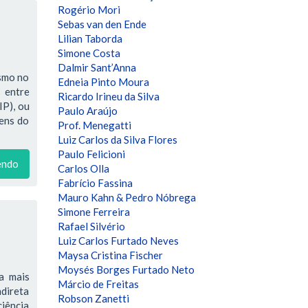
Rogério Mori
Sebas van den Ende
Lilian Taborda
Simone Costa
Dalmir Sant’Anna
ismo no
Edneia Pinto Moura
 entre
Ricardo Irineu da Silva
IP), ou
Paulo Araújo
bens do
Prof. Menegatti
Luiz Carlos da Silva Flores
Paulo Felicioni
endo
Carlos Olla
Fabrício Fassina
Mauro Kahn & Pedro Nóbrega
Simone Ferreira
Rafael Silvério
Luiz Carlos Furtado Neves
Maysa Cristina Fischer
Moysés Borges Furtado Neto
a mais
Márcio de Freitas
ndireta
Robson Zanetti
ciência