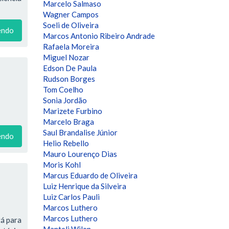
Marcelo Salmaso
Wagner Campos
Soeli de Oliveira
endo
Marcos Antonio Ribeiro Andrade
Rafaela Moreira
Miguel Nozar
Edson De Paula
Rudson Borges
Tom Coelho
Sonia Jordão
Marizete Furbino
Marcelo Braga
Saul Brandalise Júnior
endo
Helio Rebello
Mauro Lourenço Dias
Moris Kohl
Marcus Eduardo de Oliveira
Luiz Henrique da Silveira
Luiz Carlos Pauli
Marcos Luthero
Marcos Luthero
tá para
Manteli Wilen