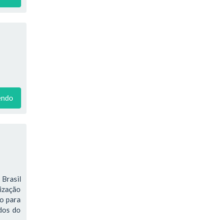
endo
Brasil
ização
do para
ados do