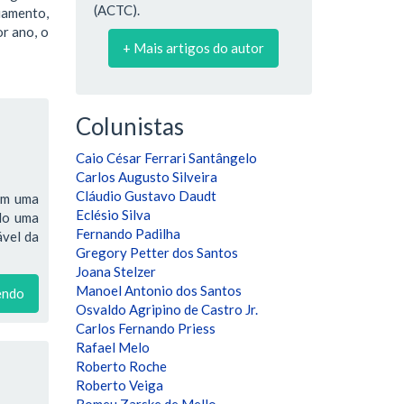
(ACTC).
amento,
r ano, o
+ Mais artigos do autor
Colunistas
Caio César Ferrari Santângelo
Carlos Augusto Silveira
Cláudio Gustavo Daudt
têm uma
Eclésio Silva
ndo uma
Fernando Padilha
ável da
Gregory Petter dos Santos
Joana Stelzer
Manoel Antonio dos Santos
endo
Osvaldo Agripino de Castro Jr.
Carlos Fernando Priess
Rafael Melo
Roberto Roche
Roberto Veiga
Romeu Zarske de Mello