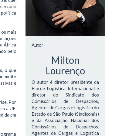
 mercado
política
 os mais
ociações
a África
Autor:
ado pelo
Milton
Lourenço
s, o que
ão muito
O autor é diretor presidente da
essivas e
Fiorde Logística Internacional e
diretor do Sindicato dos
Comissários de Despachos,
rise. Por
Agentes de Cargas e Logística do
om a UE.
Estado de São Paulo (Sindicomis)
edida em
e da Associação Nacional dos
Comissários de Despachos,
Agentes de Cargas e Logística
programa