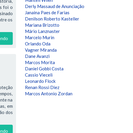
stória,
Derly Massaud de Anunciação
s foi o
Janaina Paes de Farias
ssinado
Denilson Roberto Kasteller
ntre os
Mariana Brizotto
Mário Lanznaster
Marcelo Murin
endo
Orlando Oda
Vagner Miranda
Dane Avanzi
Marcos Morita
Daniel Gobbi Costa
Cassio Vieceli
Leonardo Flock
oteção
Renan Rossi Diez
tempos,
Marcos Antonio Zordan
ente na
ras, em
ção dos
endo