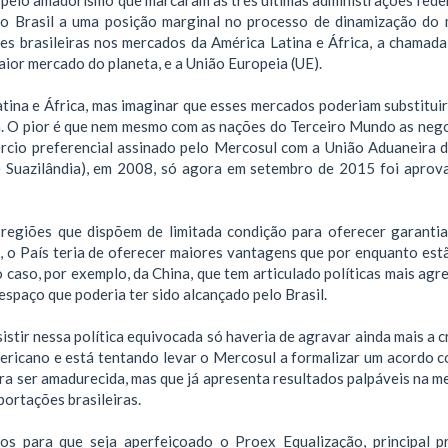
m o Brasil a uma posição marginal no processo de dinamização do
s brasileiras nos mercados da América Latina e África, a chamada 
aior mercado do planeta, e a União Europeia (UE).
ina e África, mas imaginar que esses mercados poderiam substituir
sa. O pior é que nem mesmo com as nações do Terceiro Mundo as neg
rcio preferencial assinado pelo Mercosul com a União Aduaneira d
 e Suazilândia), em 2008, só agora em setembro de 2015 foi aprov
 regiões que dispõem de limitada condição para oferecer garantia
s, o País teria de oferecer maiores vantagens que por enquanto est
 caso, por exemplo, da China, que tem articulado políticas mais agr
spaço que poderia ter sido alcançado pelo Brasil.
stir nessa política equivocada só haveria de agravar ainda mais a c
ericano e está tentando levar o Mercosul a formalizar um acordo c
ra ser amadurecida, mas que já apresenta resultados palpáveis na m
portações brasileiras.
ços para que seja aperfeiçoado o Proex Equalização, principal 