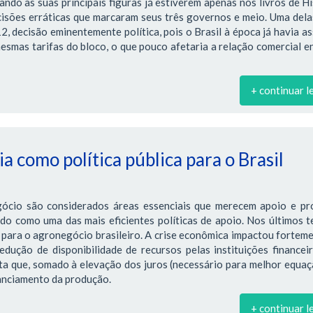
ndo as suas principais figuras já estiverem apenas nos livros de Hi
cisões erráticas que marcaram seus três governos e meio. Uma dela
 decisão eminentemente política, pois o Brasil à época já havia a
smas tarifas do bloco, o que pouco afetaria a relação comercial e
+ continuar l
a como política pública para o Brasil
gócio são considerados áreas essenciais que merecem apoio e pr
ado como uma das mais eficientes políticas de apoio. Nos últimos 
para o agronegócio brasileiro. A crise econômica impactou fortem
edução de disponibilidade de recursos pelas instituições financei
ta que, somado à elevação dos juros (necessário para melhor equa
nanciamento da produção.
+ continuar l