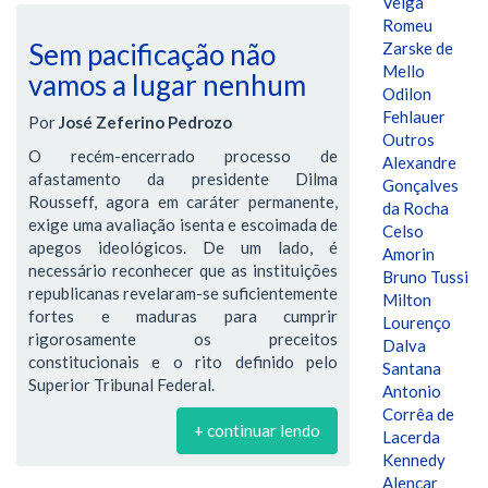
Veiga
Romeu
Sem pacificação não
Zarske de
Mello
vamos a lugar nenhum
Odilon
Fehlauer
Por
José Zeferino Pedrozo
Outros
O recém-encerrado processo de
Alexandre
afastamento da presidente Dilma
Gonçalves
Rousseff, agora em caráter permanente,
da Rocha
exige uma avaliação isenta e escoimada de
Celso
apegos ideológicos. De um lado, é
Amorin
necessário reconhecer que as instituições
Bruno Tussi
republicanas revelaram-se suficientemente
Milton
fortes e maduras para cumprir
Lourenço
rigorosamente os preceitos
Dalva
constitucionais e o rito definido pelo
Santana
Superior Tribunal Federal.
Antonio
Corrêa de
+ continuar lendo
Lacerda
Kennedy
Alencar