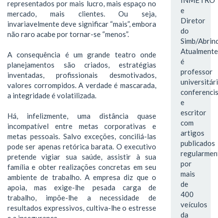
representados por mais lucro, mais espaço no
e
mercado, mais clientes. Ou seja,
Diretor
invariavelmente deve significar “mais”, embora
do
não raro acabe por tornar-se “menos”.
Simb/Abrinq
Atualmente
A consequência é um grande teatro onde
é
planejamentos são criados, estratégias
professor
inventadas, profissionais desmotivados,
universitári
valores corrompidos. A verdade é mascarada,
conferenci
a integridade é volatilizada.
e
escritor
Há, infelizmente, uma distância quase
com
incompatível entre metas corporativas e
artigos
metas pessoais. Salvo exceções, conciliá-las
publicados
pode ser apenas retórica barata. O executivo
regularmen
pretende vigiar sua saúde, assistir à sua
por
família e obter realizações concretas em seu
mais
ambiente de trabalho. A empresa diz que o
de
apoia, mas exige-lhe pesada carga de
400
trabalho, impõe-lhe a necessidade de
veículos
resultados expressivos, cultiva-lhe o estresse
da
e a insegurança.