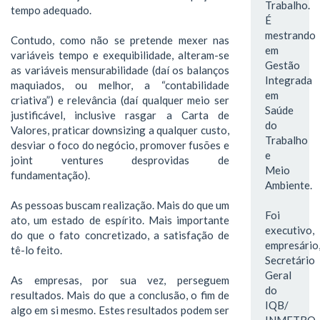
Trabalho.
tempo adequado.
É
mestrando
Contudo, como não se pretende mexer nas
em
variáveis tempo e exequibilidade, alteram-se
Gestão
as variáveis mensurabilidade (daí os balanços
Integrada
maquiados, ou melhor, a “contabilidade
em
criativa”) e relevância (daí qualquer meio ser
Saúde
justificável, inclusive rasgar a Carta de
do
Valores, praticar downsizing a qualquer custo,
Trabalho
desviar o foco do negócio, promover fusões e
e
joint ventures desprovidas de
Meio
fundamentação).
Ambiente.
As pessoas buscam realização. Mais do que um
Foi
ato, um estado de espírito. Mais importante
executivo,
do que o fato concretizado, a satisfação de
empresário
tê-lo feito.
Secretário
Geral
As empresas, por sua vez, perseguem
do
resultados. Mais do que a conclusão, o fim de
IQB/
algo em si mesmo. Estes resultados podem ser
INMETRO