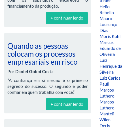
Júnior
financiamento da produção.
Helio
Rebello
+ continuar lendo
Mauro
Lourenço
Dias
Moris Kohl
Marcus
Quando as pessoas
Eduardo de
colocam os processos
Oliveira
empresariais em risco
Luiz
Henrique da
Por
Daniel Gobbi Costa
Silveira
Luiz Carlos
“A confiança em si mesmo é o primeiro
Pauli
segredo do sucesso. O segundo é poder
Marcos
confiar em quem trabalha com você.”
Luthero
Marcos
+ continuar lendo
Luthero
Manteli
Wilen
Derly