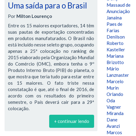
Uma saída para o Brasil
Massaud de
Anunciação
Por
Milton Lourenço
Janaina
Paes de
Entre os 15 maiores exportadores, 14 têm
Farias
suas pautas de exportação concentradas
Denilson
em produtos manufaturados. O Brasil não
Roberto
está incluído nesse seleto grupo, ocupando
Kasteller
apenas a 25ª colocação no ranking de
Mariana
2015 elaborado pela Organização Mundial
Brizotto
do Comércio (OMC), embora tenha o 9º
Mário
Produto Interno Bruto (PIB) do planeta, o
Lanznaster
que mostra que teria tudo para estar entre
Marcelo
os 15 maiores. O fato triste nessa
Murin
constatação é que, até o final de 2016, de
Orlando
acordo com os resultados do primeiro
Oda
semestre, o País deverá cair para a 29ª
Vagner
colocação.
Miranda
Dane
+ continuar lendo
Avanzi
Marcos