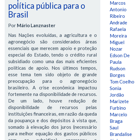
Marcos
política pública para o
Antonio
Brasil
Ribeiro
Andrade
Por
Mário Lanznaster
Rafaela
Nas Nações evoluídas, a agricultura e o
Moreira
agronegócio são considerados áreas
Miguel
essenciais que merecem apoio e proteção
Nozar
especial do Estado, tendo o crédito rural
Edson De
subsidiado como uma das mais eficientes
Paula
políticas de apoio. Nos últimos tempos,
Rudson
esse tema tem sido objeto de grande
Borges
preocupação para o agronegócio
Tom Coelho
brasileiro. A crise econômica impactou
Sonia
fortemente na disponibilidade de recursos.
Jordão
De um lado, houve redução de
Marizete
disponibilidade de recursos pelas
Furbino
instituições financeiras, em razão da queda
Marcelo
da poupança e dos depósitos à vista que,
Braga
somado à elevação dos juros (necessário
Saul
para melhor equação dos gastos públicos
Brandalise
com os subsídios), encareceu o