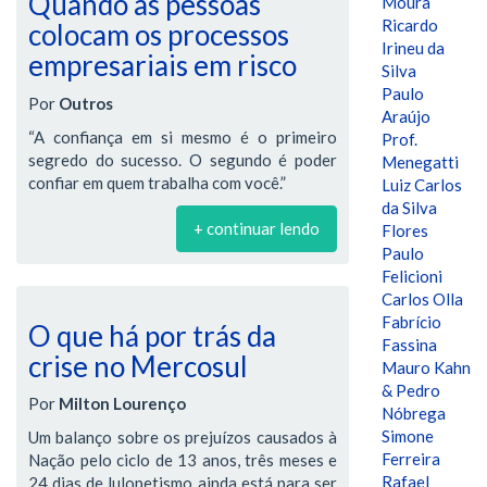
Quando as pessoas
Moura
Ricardo
colocam os processos
Irineu da
empresariais em risco
Silva
Paulo
Por
Outros
Araújo
“A confiança em si mesmo é o primeiro
Prof.
segredo do sucesso. O segundo é poder
Menegatti
confiar em quem trabalha com você.”
Luiz Carlos
da Silva
+ continuar lendo
Flores
Paulo
Felicioni
Carlos Olla
Fabrício
O que há por trás da
Fassina
crise no Mercosul
Mauro Kahn
& Pedro
Por
Milton Lourenço
Nóbrega
Simone
Um balanço sobre os prejuízos causados à
Ferreira
Nação pelo ciclo de 13 anos, três meses e
Rafael
24 dias de lulopetismo ainda está para ser