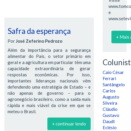
www.tomcoe
e
www.setevi
Safra da esperança
+ Mais 
Por
José Zeferino Pedrozo
Além da importância para a segurança
alimentar do País, o setor primário em
Colunist
geral e a agricultura em particular têm uma
capacidade extraordinária de gerar
Caio César
respostas econômicas. Por isso,
Ferrari
importantes lideranças nacionais vêm
Santângelo
defendendo uma estratégia de Estado – e
Carlos
não apenas de governo – para o
Augusto
agronegócio brasileiro, como a saída mais
Silveira
rápida e mais viável da crise em que se
Cláudio
meteu o Brasil.
Gustavo
Daudt
+ continuar lendo
Eclésio