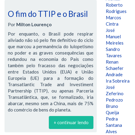
Roberto
Rodrigues
O fim do TTIP e o Brasil
Marcos
Cintra
Por
Milton Lourenço
José
Por enquanto, o Brasil pode respirar
Manuel
aliviado não só pelo fim definitivo do ciclo
Meireles
que marcou a permanência do lulopetismo
Sandro
no poder e as graves consequências que
Tavares
redundou na economia do País como
Renan
também pelo fracasso das negociações
Schaefer
entre Estados Unidos (EUA) e União
Andrade
Europeia (UE) para a formação do
Ira Sobreira
Transatlantic Trade and Investiment
José
Partnership (TTIP), ou apenas Parceria
Zeferino
Transatlântica, que, se formalizado, iria
Pedrozo
abarcar, mesmo sem a China, mais de 75%
Bruno
do comércio de bens do planeta.
Queija
Pedra
+ continuar lendo
Santana
Alves