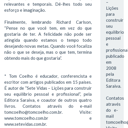
–
relevantes e temporais. Dê-lhes todo seu
Lições
esforço e imaginação.
para
construir
Finalmente, lembrando Richard Carlson,
seu
“Pense no que você tem, em vez do que
equilíbrio
gostaria de ter. A felicidade não pode ser
pessoal
atingida quando estamos o tempo todo
e
desejando novas metas. Quando você focaliza
profissional
não o que se deseja, mas o que tem, termina
publicado
obtendo mais do que gostaria”.
em
2008
pela
* Tom Coelho é educador, conferencista e
Editora
escritor com artigos publicados em 15 países.
Saraiva.
É autor de “Sete Vidas – Lições para construir
seu equilíbrio pessoal e profissional”, pela
Contatos
Editora Saraiva, e coautor de outros quatro
através
livros. Contatos através do e-mail
do e-
tomcoelho@tomcoelho.com.br. Visite:
mail
www.tomcoelho.com.br e
tomcoelho@
www.setevidas.com.br.
Visite