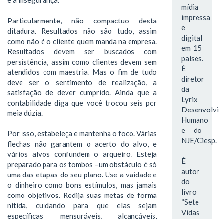
mídia
impressa
Particularmente, não compactuo desta
e
ditadura. Resultados não são tudo, assim
digital
como não é o cliente quem manda na empresa.
em 15
Resultados devem ser buscados com
países.
persistência, assim como clientes devem sem
É
atendidos com maestria. Mas o fim de tudo
diretor
deve ser o sentimento de realização, a
da
satisfação de dever cumprido. Ainda que a
Lyrix
contabilidade diga que você trocou seis por
Desenvolv
meia dúzia.
Humano
e do
Por isso, estabeleça e mantenha o foco. Várias
NJE/Ciesp.
flechas não garantem o acerto do alvo, e
vários alvos confundem o arqueiro. Esteja
É
preparado para os tombos –um obstáculo é só
autor
uma das etapas do seu plano. Use a vaidade e
do
o dinheiro como bons estímulos, mas jamais
livro
como objetivos. Redija suas metas de forma
“Sete
nítida, cuidando para que elas sejam
Vidas
específicas, mensuráveis, alcançáveis,