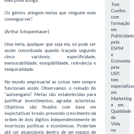
Tom
Coelho,
Os gênios atingem metas que ninguém mais
com
consegue ver.”
formação
em
(Arthur Schopenhauer)
Publicidade
pela
Uma meta, qualquer que seja ela, só pode ser
ESPM
assim conceituada quando traçada segundo
e
cinco variáveis: especificidade,
Economia
mensurabilidade, exequibilidade, relevância e
pela
temporalidade.
USP,
tem
No mundo empresarial as coisas nem sempre
especializa
funcionam assim. Observamos o reinado do
em
“autoengano”. Metas são estabelecidas para
Marketing
justificar investimentos, agradar acionistas.
e em
Objetivos são fixados com base em
Qualidade
expectativas irreais, prevendo crescimento da
de
ordem de dois dígitos independentemente de
Vida
incertezas políticas e econômicas. Poderiam
no
até ser alcançáveis dentro de um espaço de