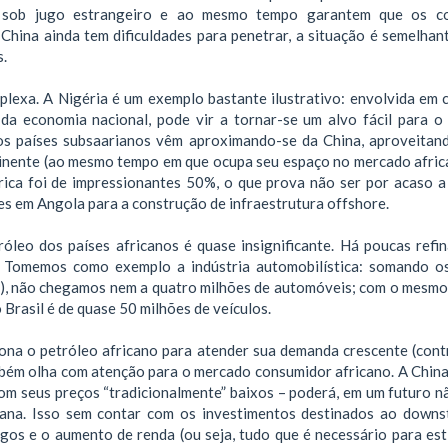
s sob jugo estrangeiro e ao mesmo tempo garantem que os co
China ainda tem dificuldades para penetrar, a situação é semelhant
s.
plexa. A Nigéria é um exemplo bastante ilustrativo: envolvida em c
 da economia nacional, pode vir a tornar-se um alvo fácil para o
ros países subsaarianos vêm aproximando-se da China, aproveitan
ntinente (ao mesmo tempo em que ocupa seu espaço no mercado afric
rica foi de impressionantes 50%, o que prova não ser por acaso a
res em Angola para a construção de infraestrutura offshore.
leo dos países africanos é quase insignificante. Há poucas refin
da. Tomemos como exemplo a indústria automobilística: somando o
ola), não chegamos nem a quatro milhões de automóveis; com o mesm
 Brasil é de quase 50 milhões de veículos.
iona o petróleo africano para atender sua demanda crescente (cont
bém olha com atenção para o mercado consumidor africano. A China
om seus preços “tradicionalmente” baixos – poderá, em um futuro n
icana. Isso sem contar com os investimentos destinados ao downs
gos e o aumento de renda (ou seja, tudo que é necessário para est