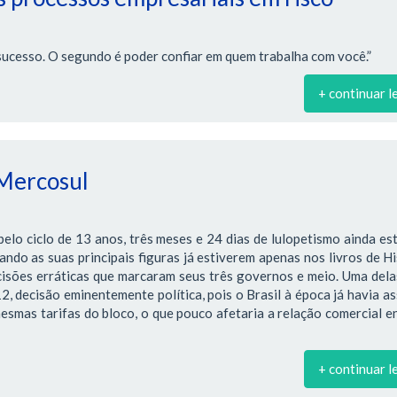
sucesso. O segundo é poder confiar em quem trabalha com você.”
+ continuar l
 Mercosul
lo ciclo de 13 anos, três meses e 24 dias de lulopetismo ainda es
ndo as suas principais figuras já estiverem apenas nos livros de Hi
cisões erráticas que marcaram seus três governos e meio. Uma dela
 decisão eminentemente política, pois o Brasil à época já havia a
smas tarifas do bloco, o que pouco afetaria a relação comercial e
+ continuar l