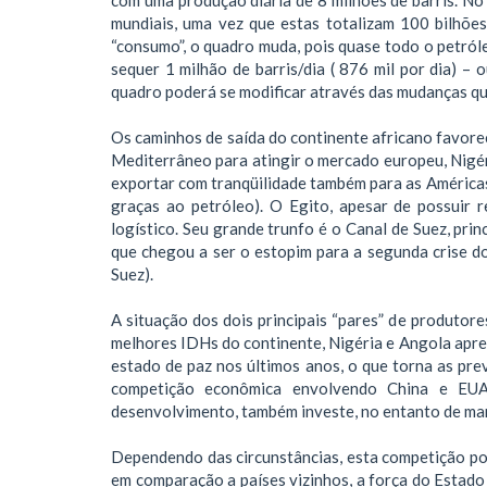
mundiais, uma vez que estas totalizam 100 bilhõe
“consumo”, o quadro muda, pois quase todo o petról
sequer 1 milhão de barris/dia ( 876 mil por dia) – 
quadro poderá se modificar através das mudanças qu
Os caminhos de saída do continente africano favorec
Mediterrâneo para atingir o mercado europeu, Nigéri
exportar com tranqüilidade também para as Américas
graças ao petróleo). O Egito, apesar de possuir
logístico. Seu grande trunfo é o Canal de Suez, pri
que chegou a ser o estopim para a segunda crise d
Suez).
A situação dos dois principais “pares” de produtore
melhores IDHs do continente, Nigéria e Angola apres
estado de paz nos últimos anos, o que torna as prev
competição econômica envolvendo China e EUA,
desenvolvimento, também investe, no entanto de ma
Dependendo das circunstâncias, esta competição pode
em comparação a países vizinhos, a força do Estado