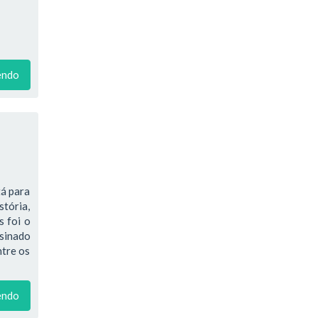
endo
tá para
stória,
s foi o
ssinado
ntre os
endo