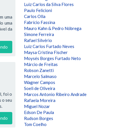
Luiz Carlos da Silva Flores
Paulo Felicioni
Carlos Olla
têm uma
Fabrício Fassina
ndo uma
Mauro Kahn & Pedro Nóbrega
ável da
Simone Ferreira
Rafael Silvério
Luiz Carlos Furtado Neves
endo
Maysa Cristina Fischer
Moysés Borges Furtado Neto
Márcio de Freitas
Robson Zanetti
Marcelo Salmaso
Wagner Campos
Soeli de Oliveira
, foi o
Marcos Antonio Ribeiro Andrade
s o seu
Rafaela Moreira
s.
Miguel Nozar
Edson De Paula
endo
Rudson Borges
Tom Coelho