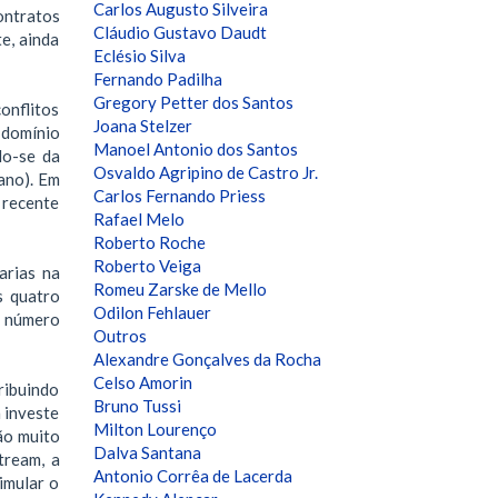
Carlos Augusto Silveira
ntratos
Cláudio Gustavo Daudt
e, ainda
Eclésio Silva
Fernando Padilha
Gregory Petter dos Santos
onflitos
Joana Stelzer
 domínio
Manoel Antonio dos Santos
do-se da
Osvaldo Agripino de Castro Jr.
ano). Em
Carlos Fernando Priess
 recente
Rafael Melo
Roberto Roche
Roberto Veiga
arias na
Romeu Zarske de Mello
s quatro
Odilon Fehlauer
o número
Outros
Alexandre Gonçalves da Rocha
Celso Amorin
ribuindo
Bruno Tussi
 investe
Milton Lourenço
ão muito
Dalva Santana
tream, a
Antonio Corrêa de Lacerda
imular o