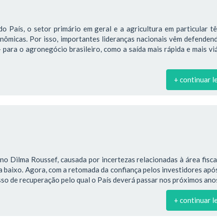
o País, o setor primário em geral e a agricultura em particular 
onômicas. Por isso, importantes lideranças nacionais vêm defende
para o agronegócio brasileiro, como a saída mais rápida e mais vi
+ continuar l
no Dilma Roussef, causada por incertezas relacionadas à área fiscal
ra baixo. Agora, com a retomada da confiança pelos investidores apó
so de recuperação pelo qual o País deverá passar nos próximos ano
+ continuar l