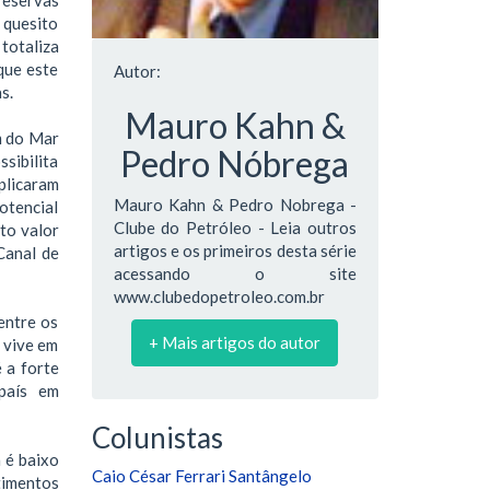
 quesito
totaliza
que este
Autor:
s.
Mauro Kahn &
m do Mar
Pedro Nóbrega
sibilita
plicaram
Mauro Kahn & Pedro Nobrega -
otencial
Clube do Petróleo - Leia outros
to valor
artigos e os primeiros desta série
Canal de
acessando o site
www.clubedopetroleo.com.br
entre os
+ Mais artigos do autor
 vive em
 a forte
país em
Colunistas
 é baixo
Caio César Ferrari Santângelo
timentos