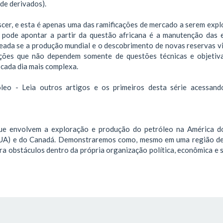
de derivados).
scer, e esta é apenas uma das ramificações de mercado a serem expl
e pode apontar a partir da questão africana é a manutenção das 
reada se a produção mundial e o descobrimento de novas reservas v
ações que não dependem somente de questões técnicas e objetiv
 cada dia mais complexa.
o - Leia outros artigos e os primeiros desta série acessand
e envolvem a exploração e produção do petróleo na América d
(EUA) e do Canadá. Demonstraremos como, mesmo em uma região d
tra obstáculos dentro da própria organização política, econômica e 