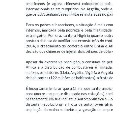
americanos (e agora chineses) coloquem o paí
internacionais sejam cumpridos. Na Argélia, onde a 
que os EUA tenham bases militares instaladas no paí
Para os países subsaarianos, a situação é mais com
internos, marcada pela pobreza e pela fragilidade
estrangeiro. Por ora, tanto a Nigéria quanto out
postura chinesa de auxiliar na reconstrução do co
2004, o crescimento do comércio entre China e Áf
decisão dos chineses de injetar dois bilhões de dóla
Apesar da expressiva produção, o consumo de petró
África e a distribuição de combustíveis é limita
maiores produtores (Líbia, Argélia, Nigéria e Ang
de habitantes (192 milhões de habitantes), a frota do
É importante lembrar que a China, que tanto ambic
para uma preocupante disparada nas cotações), tam
pesadamente em sua Indústria Automobilística e – c
distante, revolucionar a frota de automóveis afr
ampliação da malha rodoviária, a geração de empre