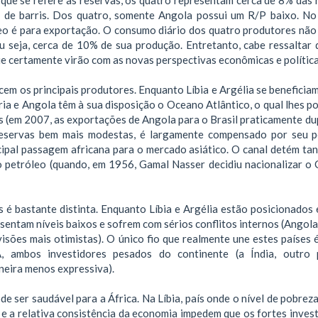
s de barris. Dos quatro, somente Angola possui um R/P baixo. No
eo é para exportação. O consumo diário dos quatro produtores não 
ou seja, cerca de 10% de sua produção. Entretanto, cabe ressaltar 
e certamente virão com as novas perspectivas econômicas e política
em os principais produtores. Enquanto Líbia e Argélia se beneficia
a e Angola têm à sua disposição o Oceano Atlântico, o qual lhes pos
 (em 2007, as exportações de Angola para o Brasil praticamente du
 reservas bem mais modestas, é largamente compensado por seu p
ncipal passagem africana para o mercado asiático. O canal detém tan
o petróleo (quando, em 1956, Gamal Nasser decidiu nacionalizar o 
s é bastante distinta. Enquanto Líbia e Argélia estão posicionados 
entam níveis baixos e sofrem com sérios conflitos internos (Angola
isões mais otimistas). O único fio que realmente une estes países é
 ambos investidores pesados do continente (a Índia, outro 
neira menos expressiva).
 ser saudável para a África. Na Líbia, país onde o nível de pobreza
 e a relativa consistência da economia impedem que os fortes inves