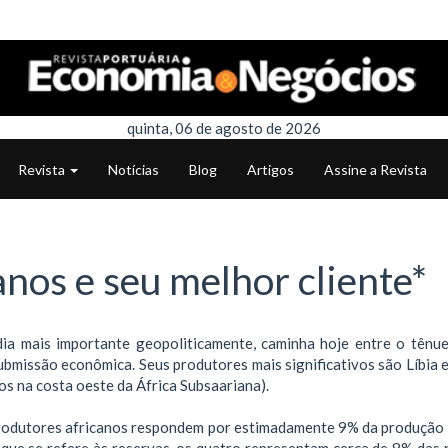
quinta, 06 de agosto de 2026
Revista
Notícias
Blog
Artigos
Assine a Revista
nos e seu melhor cliente*
 dia mais importante geopoliticamente, caminha hoje entre o tênue
bmissão econômica. Seus produtores mais significativos são Líbia e
dos na costa oeste da África Subsaariana).
produtores africanos respondem por estimadamente 9% da produção 
 que se refere às reservas, os quatro representam cerca de 8% das 