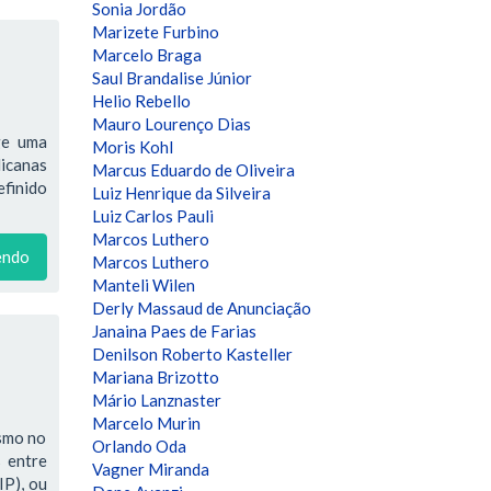
Sonia Jordão
Marizete Furbino
Marcelo Braga
Saul Brandalise Júnior
Helio Rebello
Mauro Lourenço Dias
ge uma
Moris Kohl
licanas
Marcus Eduardo de Oliveira
efinido
Luiz Henrique da Silveira
Luiz Carlos Pauli
Marcos Luthero
endo
Marcos Luthero
Manteli Wilen
Derly Massaud de Anunciação
Janaina Paes de Farias
Denilson Roberto Kasteller
Mariana Brizotto
Mário Lanznaster
Marcelo Murin
ismo no
Orlando Oda
 entre
Vagner Miranda
IP), ou