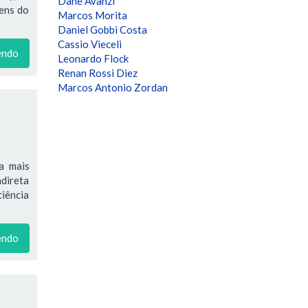
Dane Avanzi
bens do
Marcos Morita
Daniel Gobbi Costa
Cassio Vieceli
endo
Leonardo Flock
Renan Rossi Diez
Marcos Antonio Zordan
a mais
ndireta
ciência
endo