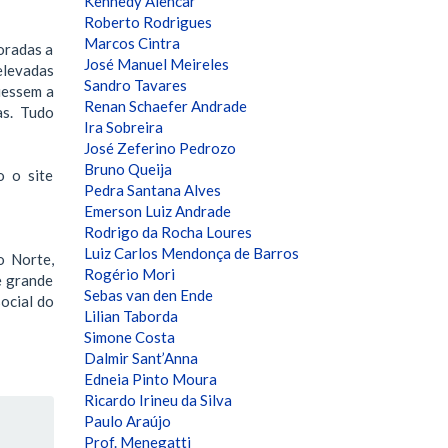
Kennedy Alencar
Roberto Rodrigues
Marcos Cintra
oradas a
José Manuel Meireles
elevadas
Sandro Tavares
iessem a
Renan Schaefer Andrade
as. Tudo
Ira Sobreira
José Zeferino Pedrozo
Bruno Queija
o o site
Pedra Santana Alves
Emerson Luiz Andrade
Rodrigo da Rocha Loures
Luiz Carlos Mendonça de Barros
o Norte,
Rogério Mori
e grande
Sebas van den Ende
social do
Lilian Taborda
Simone Costa
Dalmir Sant’Anna
Edneia Pinto Moura
Ricardo Irineu da Silva
Paulo Araújo
Prof. Menegatti