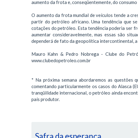
aumento da frota e, conseqüentemente, do consumo 
O aumento da frota mundial de veículos tende a cre
partir do petróleo africano. Uma tendência que s
cotações do petróleo. Esta tendência poderia ser f
aumentar consideravelmente, mas essas são situ
dependerá de fato da geopolítica intercontinental, a
Mauro Kahn & Pedro Nobrega - Clube do Petróle
www.clubedopetroleo.com.br
* Na próxima semana abordaremos as questões qu
comentando particularmente os casos do Alasca 
tranqüilidade internacional, o petróleo ainda encon
país produtor.
Safra da esperança