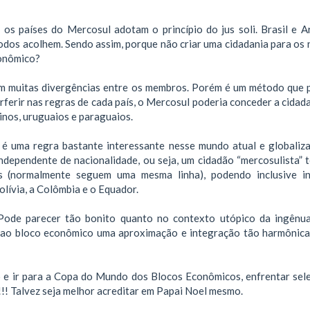
os países do Mercosul adotam o princípio do jus soli. Brasil e A
odos acolhem. Sendo assim, porque não criar uma cidadania para os 
conômico?
com muitas divergências entre os membros. Porém é um método que 
erferir nas regras de cada país, o Mercosul poderia conceder a cidad
tinos, uruguaios e paraguaios.
 é uma regra bastante interessante nesse mundo atual e globaliz
ndependente de nacionalidade, ou seja, um cidadão “mercosulista” t
as (normalmente seguem uma mesma linha), podendo inclusive in
lívia, a Colômbia e o Equador.
Pode parecer tão bonito quanto no contexto utópico da ingênu
á ao bloco econômico uma aproximação e integração tão harmônic
e ir para a Copa do Mundo dos Blocos Econômicos, enfrentar sel
 !!! Talvez seja melhor acreditar em Papai Noel mesmo.