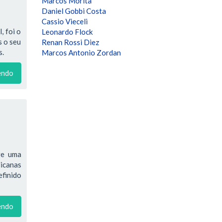
Marcos Morita
Daniel Gobbi Costa
Cassio Vieceli
, foi o
Leonardo Flock
s o seu
Renan Rossi Diez
s.
Marcos Antonio Zordan
endo
ge uma
licanas
efinido
endo