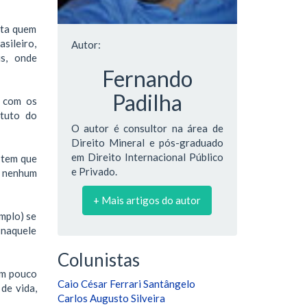
ita quem
asileiro,
Autor:
s, onde
Fernando
Padilha
a com os
atuto do
O autor é consultor na área de
Direito Mineral e pós-graduado
em Direito Internacional Público
 tem que
e Privado.
e nenhum
+ Mais artigos do autor
emplo) se
 naquele
Colunistas
um pouco
Caio César Ferrari Santângelo
de vida,
Carlos Augusto Silveira