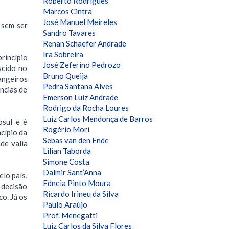
Roberto Rodrigues
Marcos Cintra
José Manuel Meireles
 sem ser
Sandro Tavares
Renan Schaefer Andrade
Ira Sobreira
rincípio
José Zeferino Pedrozo
scido no
Bruno Queija
angeiros
Pedra Santana Alves
ências de
Emerson Luiz Andrade
Rodrigo da Rocha Loures
Luiz Carlos Mendonça de Barros
osul e é
Rogério Mori
cípio da
Sebas van den Ende
de valia
Lilian Taborda
Simone Costa
Dalmir Sant’Anna
lo país,
Edneia Pinto Moura
 decisão
Ricardo Irineu da Silva
o. Já os
Paulo Araújo
Prof. Menegatti
Luiz Carlos da Silva Flores