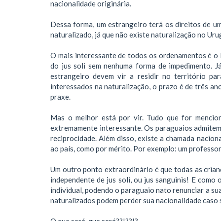
nacionalidade originária.
Dessa forma, um estrangeiro terá os direitos de u
naturalizado, já que não existe naturalização no Uru
O mais interessante de todos os ordenamentos é o Pa
do jus soli sem nenhuma forma de impedimento. Já
estrangeiro devem vir a residir no território p
interessados na naturalização, o prazo é de três an
praxe.
Mas o melhor está por vir. Tudo que for menci
extremamente interessante. Os paraguaios admitem a
reciprocidade. Além disso, existe a chamada nacion
ao país, como por mérito. Por exemplo: um professo
Um outro ponto extraordinário é que todas as crian
independente de jus soli, ou jus sanguinis! E como 
individual, podendo o paraguaio nato renunciar a su
naturalizados podem perder sua nacionalidade caso s
O que será, que será??!??!?