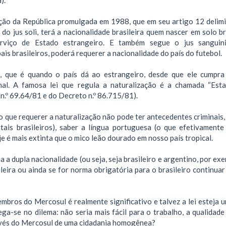
uição da República promulgada em 1988, que em seu artigo 12 delim
 do jus soli, terá a nacionalidade brasileira quem nascer em solo br
viço de Estado estrangeiro. E também segue o jus sanguini
is brasileiros, poderá requerer a nacionalidade do país do futebol.
o, que é quando o país dá ao estrangeiro, desde que ele cumpr
nal. A famosa lei que regula a naturalização é a chamada “Est
 n.º 69.64/81 e do Decreto n.º 86.715/81).
o que requerer a naturalização não pode ter antecedentes criminais,
itais brasileiros), saber a língua portuguesa (o que efetivament
je é mais extinta que o mico leão dourado em nosso país tropical.
 a dupla nacionalidade (ou seja, seja brasileiro e argentino, por ex
leira ou ainda se for norma obrigatória para o brasileiro continuar
bros do Mercosul é realmente significativo e talvez a lei esteja 
ga-se no dilema: não seria mais fácil para o trabalho, a qualidade 
vés do Mercosul de uma cidadania homogênea?