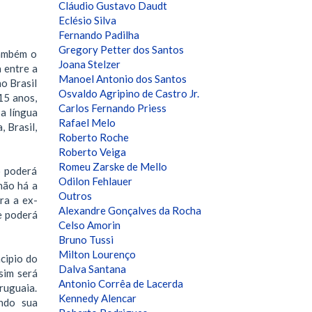
Cláudio Gustavo Daudt
Eclésio Silva
Fernando Padilha
Gregory Petter dos Santos
também o
Joana Stelzer
a entre a
Manoel Antonio dos Santos
o Brasil
Osvaldo Agripino de Castro Jr.
15 anos,
Carlos Fernando Priess
a língua
Rafael Melo
 Brasil,
Roberto Roche
Roberto Veiga
Romeu Zarske de Mello
o poderá
Odilon Fehlauer
não há a
Outros
ra a ex-
Alexandre Gonçalves da Rocha
e poderá
Celso Amorin
Bruno Tussi
Milton Lourenço
cipio do
Dalva Santana
sim será
Antonio Corrêa de Lacerda
ruguaia.
Kennedy Alencar
endo sua