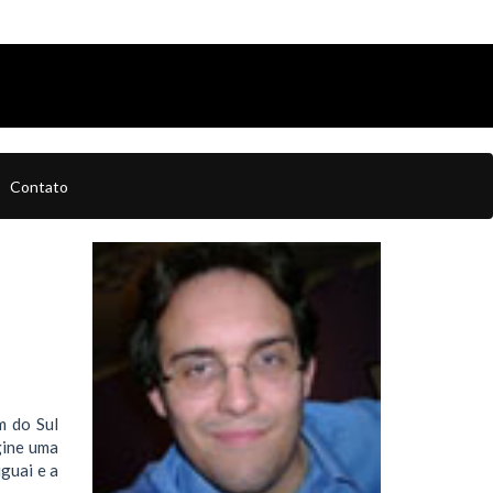
Contato
m do Sul
gine uma
guai e a