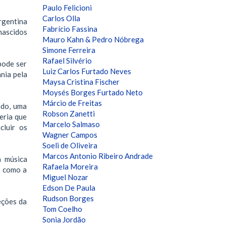
Paulo Felicioni
Carlos Olla
rgentina
Fabrício Fassina
nascidos
Mauro Kahn & Pedro Nóbrega
Simone Ferreira
Rafael Silvério
pode ser
Luiz Carlos Furtado Neves
ania pela
Maysa Cristina Fischer
Moysés Borges Furtado Neto
Márcio de Freitas
ado, uma
Robson Zanetti
eria que
Marcelo Salmaso
cluir os
Wagner Campos
Soeli de Oliveira
Marcos Antonio Ribeiro Andrade
a música
Rafaela Moreira
a como a
Miguel Nozar
Edson De Paula
Rudson Borges
eções da
Tom Coelho
Sonia Jordão