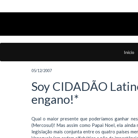
Início
05/12/2007
Soy CIDADÃO Latino
engano!*
Qual o maior presente que poderíamos ganhar nes
(Mercosul)! Mas assim como Papai Noel, ela ainda n
legislação mais conjunta entre os quatro países mem
Venezuela (em ordem alfabética e não de importância