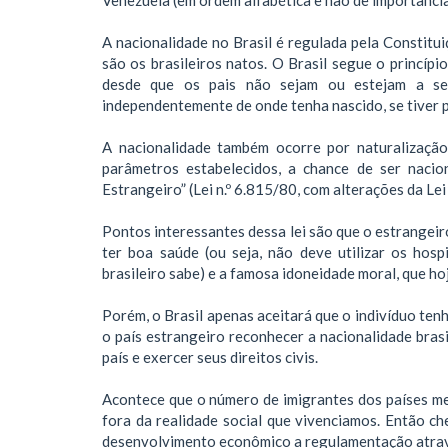
A nacionalidade no Brasil é regulada pela Constit
são os brasileiros natos. O Brasil segue o princípio
desde que os pais não sejam ou estejam a ser
independentemente de onde tenha nascido, se tiver pa
A nacionalidade também ocorre por naturalizaçã
parâmetros estabelecidos, a chance de ser nacio
Estrangeiro” (Lei n.º 6.815/80, com alterações da Lei
Pontos interessantes dessa lei são que o estrangeir
ter boa saúde (ou seja, não deve utilizar os hosp
brasileiro sabe) e a famosa idoneidade moral, que ho
Porém, o Brasil apenas aceitará que o indivíduo tenha
o país estrangeiro reconhecer a nacionalidade brasi
país e exercer seus direitos civis.
Acontece que o número de imigrantes dos países mem
fora da realidade social que vivenciamos. Então che
desenvolvimento econômico a regulamentação atra