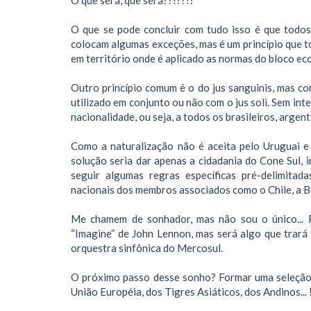
O que se pode concluir com tudo isso é que todos 
colocam algumas exceções, mas é um princípio que t
em território onde é aplicado as normas do bloco e
Outro princípio comum é o do jus sanguinis, mas 
utilizado em conjunto ou não com o jus soli. Sem int
nacionalidade, ou seja, a todos os brasileiros, argen
Como a naturalização não é aceita pelo Uruguai e
solução seria dar apenas a cidadania do Cone Sul, i
seguir algumas regras específicas pré-delimitad
nacionais dos membros associados como o Chile, a Bo
Me chamem de sonhador, mas não sou o único... 
“Imagine” de John Lennon, mas será algo que trar
orquestra sinfônica do Mercosul.
O próximo passo desse sonho? Formar uma seleção 
União Européia, dos Tigres Asiáticos, dos Andinos...