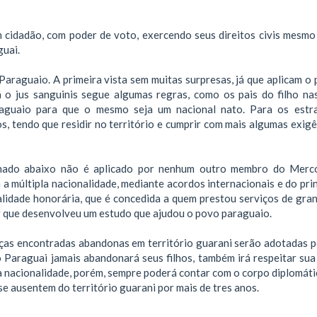
m cidadão, com poder de voto, exercendo seus direitos civis mesmo
guai.
raguaio. A primeira vista sem muitas surpresas, já que aplicam o p
 o jus sanguinis segue algumas regras, como os pais do filho na
araguaio para que o mesmo seja um nacional nato. Para os estr
os, tendo que residir no território e cumprir com mais algumas exig
onado abaixo não é aplicado por nenhum outro membro do Merc
 múltipla nacionalidade, mediante acordos internacionais e do prin
alidade honorária, que é concedida a quem prestou serviços de gran
r que desenvolveu um estudo que ajudou o povo paraguaio.
ças encontradas abandonas em território guarani serão adotadas pe
o Paraguai jamais abandonará seus filhos, também irá respeitar sua
a nacionalidade, porém, sempre poderá contar com o corpo diplomátic
e ausentem do território guarani por mais de tres anos.