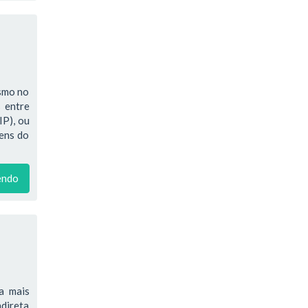
ismo no
 entre
IP), ou
bens do
endo
a mais
ndireta