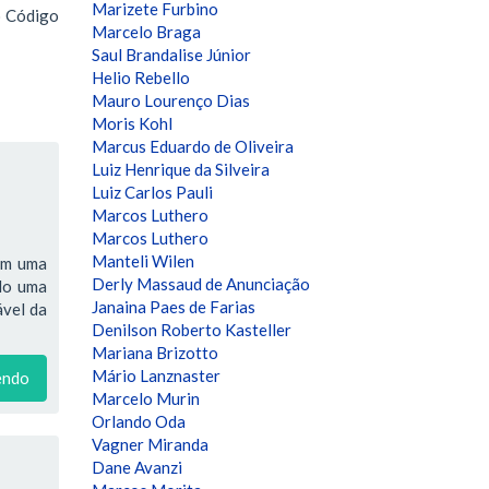
Marizete Furbino
o Código
Marcelo Braga
Saul Brandalise Júnior
Helio Rebello
Mauro Lourenço Dias
Moris Kohl
Marcus Eduardo de Oliveira
Luiz Henrique da Silveira
Luiz Carlos Pauli
Marcos Luthero
Marcos Luthero
Manteli Wilen
têm uma
Derly Massaud de Anunciação
ndo uma
Janaina Paes de Farias
ável da
Denilson Roberto Kasteller
Mariana Brizotto
Mário Lanznaster
endo
Marcelo Murin
Orlando Oda
Vagner Miranda
Dane Avanzi