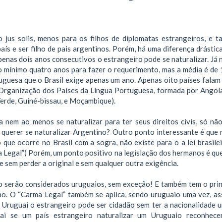
o jus solis, menos para os filhos de diplomatas estrangeiros, e 
aís e ser filho de pais argentinos. Porém, há uma diferença drástic
enas dois anos consecutivos o estrangeiro pode se naturalizar. Já n
no mínimo quatro anos para fazer o requerimento, mas a média é de 
uguesa que o Brasil exige apenas um ano. Apenas oito países falam 
ganização dos Países da Língua Portuguesa, formada por Angola,
Verde, Guiné-bissau, e Moçambique).
a nem ao menos se naturalizar para ter seus direitos civis, só nã
i querer se naturalizar Argentino? Outro ponto interessante é que 
que ocorre no Brasil com a sogra, não existe para o a lei brasilei
a Legal”) Porém, um ponto positivo na legislação dos hermanos é qu
e sem perder a original e sem qualquer outra exigência.
io serão considerados uruguaios, sem exceção! E também tem o prin
mpo. O “Carma Legal” também se aplica, sendo uruguaio uma vez, as
 Uruguai o estrangeiro pode ser cidadão sem ter a nacionalidade u
uai se um país estrangeiro naturalizar um Uruguaio reconhec