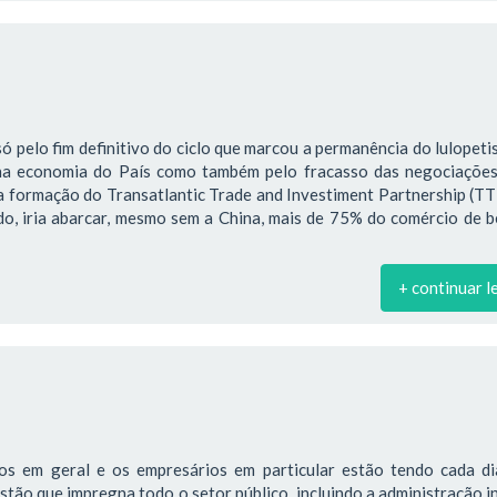
só pelo fim definitivo do ciclo que marcou a permanência do lulopet
na economia do País como também pelo fracasso das negociações
a formação do Transatlantic Trade and Investiment Partnership (TT
ado, iria abarcar, mesmo sem a China, mais de 75% do comércio de 
+ continuar l
os em geral e os empresários em particular estão tendo cada di
estão que impregna todo o setor público, incluindo a administração i