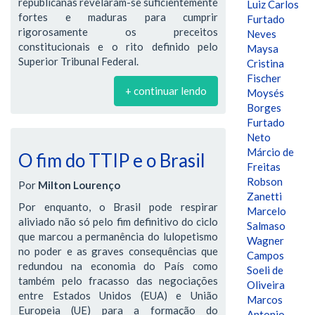
republicanas revelaram-se suficientemente
Luiz Carlos
fortes e maduras para cumprir
Furtado
rigorosamente os preceitos
Neves
constitucionais e o rito definido pelo
Maysa
Superior Tribunal Federal.
Cristina
Fischer
+ continuar lendo
Moysés
Borges
Furtado
Neto
Márcio de
O fim do TTIP e o Brasil
Freitas
Robson
Por
Milton Lourenço
Zanetti
Por enquanto, o Brasil pode respirar
Marcelo
aliviado não só pelo fim definitivo do ciclo
Salmaso
que marcou a permanência do lulopetismo
Wagner
no poder e as graves consequências que
Campos
redundou na economia do País como
Soeli de
também pelo fracasso das negociações
Oliveira
entre Estados Unidos (EUA) e União
Marcos
Europeia (UE) para a formação do
Antonio