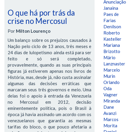
Anunciação
Janaina
O que há por trás da
Paes de
crise no Mercosul
Farias
Denilson
Por
Milton Lourenço
Roberto
Kasteller
Um balanço sobre os prejuízos causados à
Mariana
Nação pelo ciclo de 13 anos, três meses e
Brizotto
24 dias de lulopetismo ainda está para ser
Mário
feito e só será completado,
Lanznaster
provavelmente, quando as suas principais
Marcelo
figuras já estiverem apenas nos livros de
Murin
História, mas, desde já, não custa assinalar
Orlando
algumas das decisões erráticas que
Oda
marcaram seus três governos e meio. Uma
Vagner
delas foi o apoio à entrada da Venezuela
Miranda
no Mercosul em 2012, decisão
Dane
eminentemente política, pois o Brasil à
Avanzi
época já havia assinado um acordo com os
Marcos
venezuelanos que garantia as mesmas
Morita
tarifas do bloco, o que pouco afetaria a
Daniel