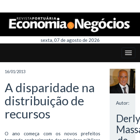
sexta, 07 de agosto de 2026
16/01/2013
A disparidade na
distribuição de
Autor:
recursos
Derl
Mass
O ano começa com os novos prefeitos
tomando conhecimento das máquinas públicas