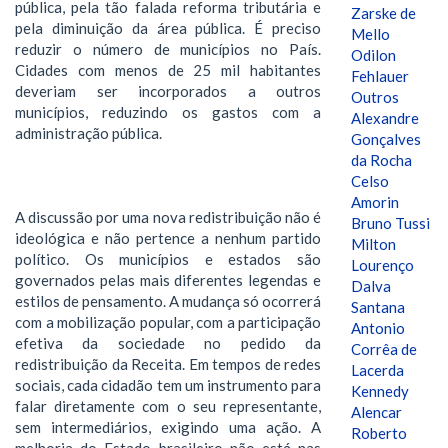
pública, pela tão falada reforma tributária e
Zarske de
pela diminuição da área pública. É preciso
Mello
reduzir o número de municípios no País.
Odilon
Cidades com menos de 25 mil habitantes
Fehlauer
deveriam ser incorporados a outros
Outros
municípios, reduzindo os gastos com a
Alexandre
administração pública.
Gonçalves
da Rocha
Celso
Amorin
A discussão por uma nova redistribuição não é
Bruno Tussi
ideológica e não pertence a nenhum partido
Milton
político. Os municípios e estados são
Lourenço
governados pelas mais diferentes legendas e
Dalva
estilos de pensamento. A mudança só ocorrerá
Santana
com a mobilização popular, com a participação
Antonio
efetiva da sociedade no pedido da
Corrêa de
redistribuição da Receita. Em tempos de redes
Lacerda
sociais, cada cidadão tem um instrumento para
Kennedy
falar diretamente com o seu representante,
Alencar
sem intermediários, exigindo uma ação. A
Roberto
melhoria do Estado brasileiro não está nas