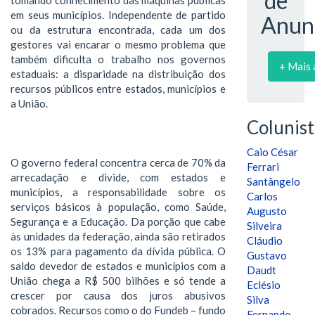
de
em seus municípios. Independente de partido
Anun
ou da estrutura encontrada, cada um dos
gestores vai encarar o mesmo problema que
também dificulta o trabalho nos governos
+ Mais 
estaduais: a disparidade na distribuição dos
recursos públicos entre estados, municípios e
a União.
Colunist
Caio César
O governo federal concentra cerca de 70% da
Ferrari
arrecadação e divide, com estados e
Santângelo
municípios, a responsabilidade sobre os
Carlos
serviços básicos à população, como Saúde,
Augusto
Segurança e a Educação. Da porção que cabe
Silveira
às unidades da federação, ainda são retirados
Cláudio
os 13% para pagamento da dívida pública. O
Gustavo
saldo devedor de estados e municípios com a
Daudt
União chega a R$ 500 bilhões e só tende a
Eclésio
crescer por causa dos juros abusivos
Silva
cobrados. Recursos como o do Fundeb – fundo
Fernando