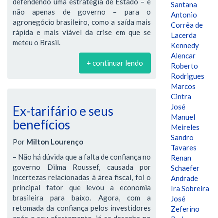
defendendo uma estratégia de Estado – e
Santana
não apenas de governo – para o
Antonio
agronegócio brasileiro, como a saída mais
Corrêa de
rápida e mais viável da crise em que se
Lacerda
meteu o Brasil.
Kennedy
Alencar
+ continuar lendo
Roberto
Rodrigues
Marcos
Cintra
José
Ex-tarifário e seus
Manuel
benefícios
Meireles
Sandro
Por
Milton Lourenço
Tavares
– Não há dúvida que a falta de confiança no
Renan
governo Dilma Roussef, causada por
Schaefer
incertezas relacionadas à área fiscal, foi o
Andrade
principal fator que levou a economia
Ira Sobreira
brasileira para baixo. Agora, com a
José
retomada da confiança pelos investidores
Zeferino
após o seu afastamento, já se desenha no