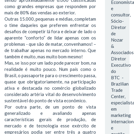
Economist
como grandes empresas que respondem por
e
mais de 80% das vendas ao exterior.
consultor,
Outras 15.000, pequenas e médias, completam
Sócio-
o time daqueles que preferem enfrentar os
Diretor
desafios de competir lá fora e deixar de lado o
de
aparente “conforto” de lidar apenas com os
Nozar
problemas - que são de matar, convenhamos! –
&
de trabalhar apenas no mercado interno. Que
Associados
também é muito, mas muito bom mesmo!
Diretor
Mas, se isso por um lado pode parecer bom, na
Executivo
realidade é muito pouco. Num país como o
do
Brasil, o passaporte para o crescimento passa,
BTC -
quase que obrigatoriamente, na participação
Brazilian
ativa e destacada no comércio globalizado
Trade
considerado artéria vital do desenvolvimento
Center,
sustentável do ponto de vista econômico.
especialist
Por outra parte, de um ponto de vista
em
generalizado e avaliando apenas
marketing
características gerais de produção, de
internacion
mercado e de tecnologia esse exército de
e
empresários podia ser entre três a quatro
gestão