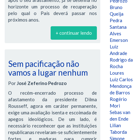
Pedrozo
horizonte um processo de recuperação
Bruno
pelo qual o País deverá passar nos
Queija
próximos anos.
Pedra
Santana
+ continuar lendo
Alves
Emerson
Luiz
Andrade
Rodrigo da
Sem pacificação não
Rocha
vamos a lugar nenhum
Loures
Luiz Carlos
Por
José Zeferino Pedrozo
Mendonça
de Barros
O recém-encerrado processo de
Rogério
afastamento da presidente Dilma
Mori
Rousseff, agora em caráter permanente,
Sebas van
exige uma avaliação isenta e escoimada de
den Ende
apegos ideológicos. De um lado, é
Lilian
necessário reconhecer que as instituições
Taborda
republicanas revelaram-se suficientemente
Simone
fortes e maduras para cumprir