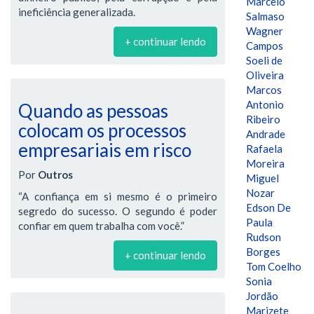
Marcelo
ineficiência generalizada.
Salmaso
Wagner
+ continuar lendo
Campos
Soeli de
Oliveira
Marcos
Antonio
Quando as pessoas
Ribeiro
colocam os processos
Andrade
empresariais em risco
Rafaela
Moreira
Por
Outros
Miguel
Nozar
“A confiança em si mesmo é o primeiro
Edson De
segredo do sucesso. O segundo é poder
Paula
confiar em quem trabalha com você.”
Rudson
Borges
+ continuar lendo
Tom Coelho
Sonia
Jordão
Marizete