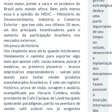
vezes maior, pondo a cara e os produtos do
estratégica
Brasil pelo mundo afora. Bem, pelo menos
dedica
essa é a opinião do MDIC – Ministério do
uma
Desenvolvimento, Indústria e Comércio
parte
Exterior - que tem sido, nos últimos 10 anos,
importante
um dos principais incentivadores para o
de seu
aumento da participação brasileira nos
tempo
mercados externos.
ao
Um pouco de história
estudo,
Uns cinqüenta anos atrás quando iniciávamos
desenvolvi
timidamente o caminho para exportar algo
e
mais que apenas café, cacau, banana, açúcar e
implantaçã
madeiras, os primeiros pioneiros - bravos
dos
empresários empreendedores - saíram pelo
mecanismo
mundo para tentar vender produtos
que
manufaturados brasileiros. E vale um registro
fazem
histórico, prova de visão, coragem e audácia,
possível
exemplificado por Horacio Coimbra, então
a
presidente de Café Cacique, de Londrina quem,
inserção
quebrando paradigmas, partiu na aventura de
internacion
vender café solúvel nos já exigentes
das