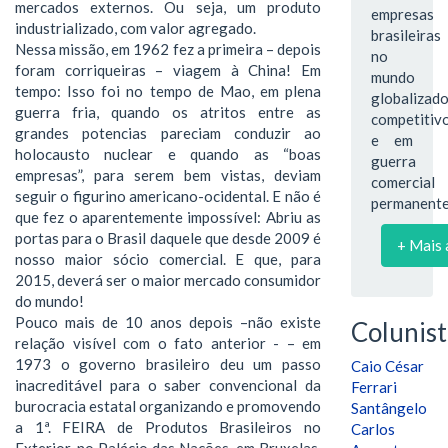
mercados externos. Ou seja, um produto
empresas
industrializado, com valor agregado.
brasileiras
Nessa missão, em 1962 fez a primeira – depois
no
foram corriqueiras – viagem à China! Em
mundo
tempo: Isso foi no tempo de Mao, em plena
globalizado
guerra fria, quando os atritos entre as
competitiv
grandes potencias pareciam conduzir ao
e em
holocausto nuclear e quando as “boas
guerra
empresas”, para serem bem vistas, deviam
comercial
seguir o figurino americano-ocidental. E não é
permanente
que fez o aparentemente impossível: Abriu as
portas para o Brasil daquele que desde 2009 é
+ Mais 
nosso maior sócio comercial. E que, para
2015, deverá ser o maior mercado consumidor
do mundo!
Pouco mais de 10 anos depois –não existe
Colunist
relação visível com o fato anterior - – em
1973 o governo brasileiro deu um passo
Caio César
inacreditável para o saber convencional da
Ferrari
burocracia estatal organizando e promovendo
Santângelo
a 1ª. FEIRA de Produtos Brasileiros no
Carlos
Exterior, no Palácio das Nações, em Bruxelas.