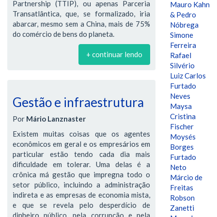
Partnership (TTIP), ou apenas Parceria
Mauro Kahn
Transatlântica, que, se formalizado, iria
& Pedro
abarcar, mesmo sem a China, mais de 75%
Nóbrega
do comércio de bens do planeta.
Simone
Ferreira
+ continuar lendo
Rafael
Silvério
Luiz Carlos
Furtado
Neves
Gestão e infraestrutura
Maysa
Cristina
Por
Mário Lanznaster
Fischer
Existem muitas coisas que os agentes
Moysés
econômicos em geral e os empresários em
Borges
particular estão tendo cada dia mais
Furtado
dificuldade em tolerar. Uma delas é a
Neto
crônica má gestão que impregna todo o
Márcio de
setor público, incluindo a administração
Freitas
indireta e as empresas de economia mista,
Robson
e que se revela pelo desperdício de
Zanetti
dinheiro público, pela corrupção e pela