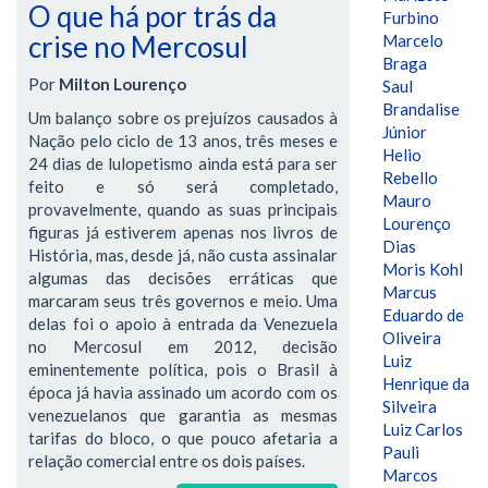
O que há por trás da
Furbino
crise no Mercosul
Marcelo
Braga
Por
Milton Lourenço
Saul
Brandalise
Um balanço sobre os prejuízos causados à
Júnior
Nação pelo ciclo de 13 anos, três meses e
Helio
24 dias de lulopetismo ainda está para ser
Rebello
feito e só será completado,
Mauro
provavelmente, quando as suas principais
Lourenço
figuras já estiverem apenas nos livros de
Dias
História, mas, desde já, não custa assinalar
Moris Kohl
algumas das decisões erráticas que
Marcus
marcaram seus três governos e meio. Uma
Eduardo de
delas foi o apoio à entrada da Venezuela
Oliveira
no Mercosul em 2012, decisão
Luiz
eminentemente política, pois o Brasil à
Henrique da
época já havia assinado um acordo com os
Silveira
venezuelanos que garantia as mesmas
Luiz Carlos
tarifas do bloco, o que pouco afetaria a
Pauli
relação comercial entre os dois países.
Marcos