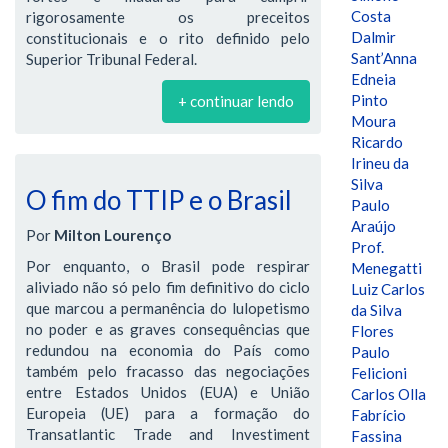
Costa
rigorosamente os preceitos
Dalmir
constitucionais e o rito definido pelo
Sant’Anna
Superior Tribunal Federal.
Edneia
Pinto
+ continuar lendo
Moura
Ricardo
Irineu da
Silva
O fim do TTIP e o Brasil
Paulo
Araújo
Por
Milton Lourenço
Prof.
Por enquanto, o Brasil pode respirar
Menegatti
aliviado não só pelo fim definitivo do ciclo
Luiz Carlos
que marcou a permanência do lulopetismo
da Silva
no poder e as graves consequências que
Flores
redundou na economia do País como
Paulo
também pelo fracasso das negociações
Felicioni
entre Estados Unidos (EUA) e União
Carlos Olla
Europeia (UE) para a formação do
Fabrício
Transatlantic Trade and Investiment
Fassina