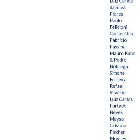
Luiz Carlos
da Silva
Flores
Paulo
Felicioni
Carlos Olla
Fabrício
Fassina
Mauro Kahn
& Pedro
Nóbrega
Simone
Ferreira
Rafael
Silvério
Luiz Carlos
Furtado
Neves
Maysa
Cristina
Fischer
Moysés