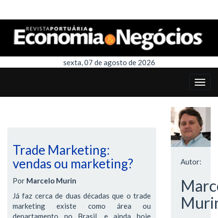
sexta, 07 de agosto de 2026
Trade Marketing:
vendas ou marketing?
Autor:
Por
Marcelo Murin
Marc
Já faz cerca de duas décadas que o trade
Muri
marketing existe como área ou
departamento no Brasil, e ainda hoje