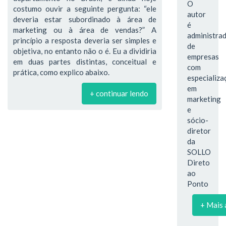
O
costumo ouvir a seguinte pergunta: “ele
autor
deveria estar subordinado à área de
é
marketing ou à área de vendas?” A
administra
princípio a resposta deveria ser simples e
de
objetiva, no entanto não o é. Eu a dividiria
empresas
em duas partes distintas, conceitual e
com
prática, como explico abaixo.
especializa
em
+ continuar lendo
marketing
e
sócio-
diretor
da
SOLLO
Direto
ao
Ponto
+ Mais 