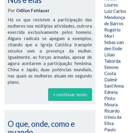
Nós e elas
Loures
Por
Odilon Fehlauer
Luiz Carlos
Mendonça
Há os que resistem a participação das
de Barros
mulheres nas múltiplas atividades, outrora
Rogério
exercida exclusivamente pelos homens.
Mori
Alguns radicais se apegam a exemplos,
Sebas van
citando que a Igreja Católica transpõe
den Ende
séculos sem a presença da mulher.
Lilian
Igualmente, as forças armadas, apesar de
Taborda
agora aceitarem a participação feminina.
Simone
China e Japão, duas potências mundiais,
Costa
nas quais as mulheres atuam em segundo
Dalmir
plano.
Sant’Anna
Edneia
+ continuar lendo
Pinto
Moura
Ricardo
Irineu da
O que, onde, como e
Silva
Paulo
quando