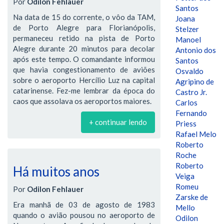
Por
Odilon Fehlauer
Santos
Na data de 15 do corrente, o vôo da TAM,
Joana
de Porto Alegre para Florianópolis,
Stelzer
permaneceu retido na pista de Porto
Manoel
Alegre durante 20 minutos para decolar
Antonio dos
após este tempo. O comandante informou
Santos
que havia congestionamento de aviões
Osvaldo
sobre o aeroporto Hercílio Luz na capital
Agripino de
catarinense. Fez-me lembrar da época do
Castro Jr.
caos que assolava os aeroportos maiores.
Carlos
Fernando
+ continuar lendo
Priess
Rafael Melo
Roberto
Roche
Roberto
Há muitos anos
Veiga
Romeu
Por
Odilon Fehlauer
Zarske de
Era manhã de 03 de agosto de 1983
Mello
quando o avião pousou no aeroporto de
Odilon