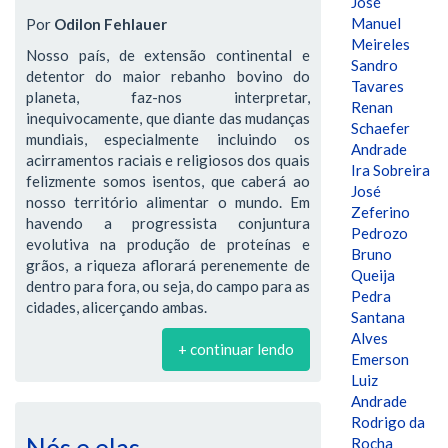
José
Manuel
Por
Odilon Fehlauer
Meireles
Nosso país, de extensão continental e
Sandro
detentor do maior rebanho bovino do
Tavares
planeta, faz-nos interpretar,
Renan
inequivocamente, que diante das mudanças
Schaefer
mundiais, especialmente incluindo os
Andrade
acirramentos raciais e religiosos dos quais
Ira Sobreira
felizmente somos isentos, que caberá ao
José
nosso território alimentar o mundo. Em
Zeferino
havendo a progressista conjuntura
Pedrozo
evolutiva na produção de proteínas e
Bruno
grãos, a riqueza aflorará perenemente de
Queija
dentro para fora, ou seja, do campo para as
Pedra
cidades, alicerçando ambas.
Santana
Alves
+ continuar lendo
Emerson
Luiz
Andrade
Rodrigo da
Rocha