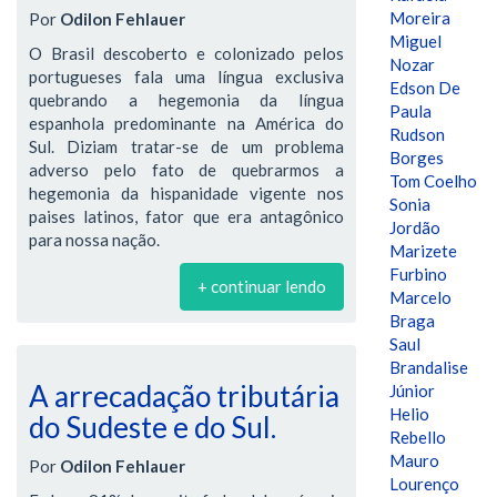
Moreira
Por
Odilon Fehlauer
Miguel
O Brasil descoberto e colonizado pelos
Nozar
portugueses fala uma língua exclusiva
Edson De
quebrando a hegemonia da língua
Paula
espanhola predominante na América do
Rudson
Sul. Diziam tratar-se de um problema
Borges
adverso pelo fato de quebrarmos a
Tom Coelho
hegemonia da hispanidade vigente nos
Sonia
paises latinos, fator que era antagônico
Jordão
para nossa nação.
Marizete
Furbino
+ continuar lendo
Marcelo
Braga
Saul
Brandalise
A arrecadação tributária
Júnior
Helio
do Sudeste e do Sul.
Rebello
Mauro
Por
Odilon Fehlauer
Lourenço