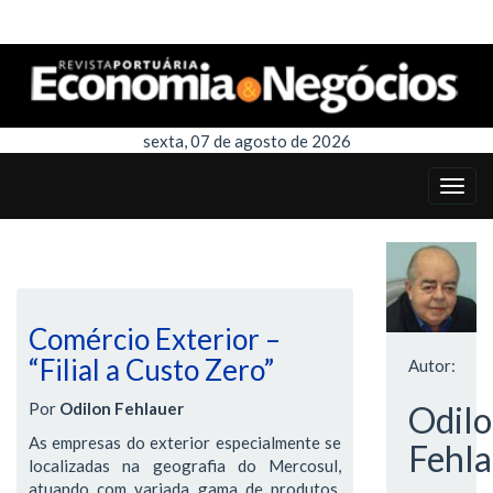
sexta, 07 de agosto de 2026
Comércio Exterior –
“Filial a Custo Zero”
Autor:
Por
Odilon Fehlauer
Odil
As empresas do exterior especialmente se
Fehla
localizadas na geografia do Mercosul,
atuando com variada gama de produtos,