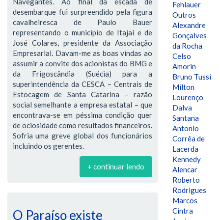
Navegantes. Ao final da escada de
Fehlauer
desembarque fui surpreendido pela figura
Outros
cavalheiresca de Paulo Bauer
Alexandre
representando o município de Itajaí e de
Gonçalves
José Colares, presidente da Associação
da Rocha
Empresarial. Davam-me as boas vindas ao
Celso
assumir a convite dos acionistas do BMG e
Amorin
da Frigoscândia (Suécia) para a
Bruno Tussi
superintendência da CESCA – Centrais de
Milton
Estocagem de Santa Catarina – razão
Lourenço
social semelhante a empresa estatal – que
Dalva
encontrava-se em péssima condição quer
Santana
de ociosidade como resultados financeiros.
Antonio
Sofria uma greve global dos funcionários
Corrêa de
incluindo os gerentes.
Lacerda
Kennedy
+ continuar lendo
Alencar
Roberto
Rodrigues
Marcos
Cintra
O Paraíso existe