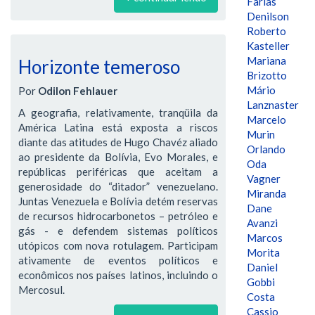
Farias
Denilson
Roberto
Kasteller
Mariana
Horizonte temeroso
Brizotto
Mário
Por
Odilon Fehlauer
Lanznaster
A geografia, relativamente, tranqüila da
Marcelo
América Latina está exposta a riscos
Murin
diante das atitudes de Hugo Chavéz aliado
Orlando
ao presidente da Bolívia, Evo Morales, e
Oda
repúblicas periféricas que aceitam a
Vagner
generosidade do “ditador” venezuelano.
Miranda
Juntas Venezuela e Bolívia detém reservas
Dane
de recursos hidrocarbonetos – petróleo e
Avanzi
gás - e defendem sistemas políticos
Marcos
utópicos com nova rotulagem. Participam
Morita
ativamente de eventos políticos e
Daniel
econômicos nos países latinos, incluindo o
Gobbi
Mercosul.
Costa
Cassio