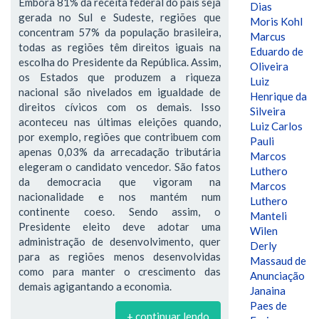
Embora 81% da receita federal do país seja
Dias
gerada no Sul e Sudeste, regiões que
Moris Kohl
concentram 57% da população brasileira,
Marcus
todas as regiões têm direitos iguais na
Eduardo de
escolha do Presidente da República. Assim,
Oliveira
os Estados que produzem a riqueza
Luiz
nacional são nivelados em igualdade de
Henrique da
direitos cívicos com os demais. Isso
Silveira
aconteceu nas últimas eleições quando,
Luiz Carlos
por exemplo, regiões que contribuem com
Pauli
apenas 0,03% da arrecadação tributária
Marcos
elegeram o candidato vencedor. São fatos
Luthero
da democracia que vigoram na
Marcos
nacionalidade e nos mantém num
Luthero
continente coeso. Sendo assim, o
Manteli
Presidente eleito deve adotar uma
Wilen
administração de desenvolvimento, quer
Derly
para as regiões menos desenvolvidas
Massaud de
como para manter o crescimento das
Anunciação
demais agigantando a economia.
Janaina
Paes de
+ continuar lendo