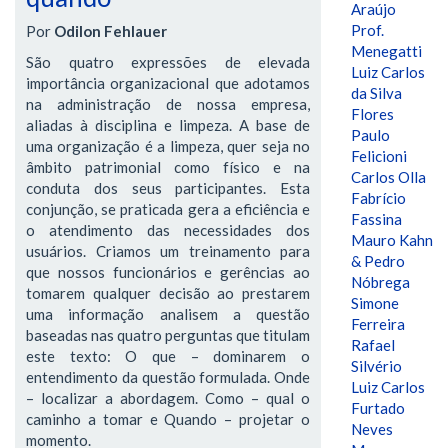
Araújo
Prof.
Por
Odilon Fehlauer
Menegatti
São quatro expressões de elevada
Luiz Carlos
importância organizacional que adotamos
da Silva
na administração de nossa empresa,
Flores
aliadas à disciplina e limpeza. A base de
Paulo
uma organização é a limpeza, quer seja no
Felicioni
âmbito patrimonial como físico e na
Carlos Olla
conduta dos seus participantes. Esta
Fabrício
conjunção, se praticada gera a eficiência e
Fassina
o atendimento das necessidades dos
Mauro Kahn
usuários. Criamos um treinamento para
& Pedro
que nossos funcionários e gerências ao
Nóbrega
tomarem qualquer decisão ao prestarem
Simone
uma informação analisem a questão
Ferreira
baseadas nas quatro perguntas que titulam
Rafael
este texto: O que – dominarem o
Silvério
entendimento da questão formulada. Onde
Luiz Carlos
– localizar a abordagem. Como – qual o
Furtado
caminho a tomar e Quando – projetar o
Neves
momento.