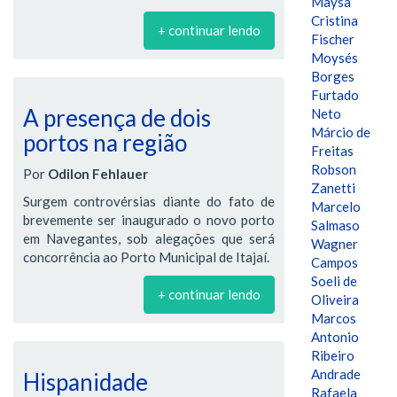
Maysa
Cristina
+ continuar lendo
Fischer
Moysés
Borges
Furtado
A presença de dois
Neto
Márcio de
portos na região
Freitas
Robson
Por
Odilon Fehlauer
Zanetti
Surgem controvérsias diante do fato de
Marcelo
brevemente ser inaugurado o novo porto
Salmaso
em Navegantes, sob alegações que será
Wagner
concorrência ao Porto Municipal de Itajaí.
Campos
Soeli de
+ continuar lendo
Oliveira
Marcos
Antonio
Ribeiro
Andrade
Hispanidade
Rafaela