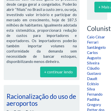
desde carga geral a congelados. Poderão
+ Mais 
abrir “filiais” no Brasil a custo zero, ou seja,
investindo valor irrisório e participar do
mercado em crescimento, hoje de 187,5
milhões de habitantes. Igualmente adotada
Colunist
esta sistemática, proporcionará redução
de custos para importadores e
Caio César
exportadores. Os importadores poderão
Ferrari
também importar volumes na
Santângelo
conformidade da demanda sem
Carlos
necessidade de bancar estoques,
Augusto
disponibilizando menos dinheiro.
Silveira
Cláudio
+ continuar lendo
Gustavo
Daudt
Eclésio
Silva
Fernando
Racionalização do uso de
Padilha
aeroportos
Gregory
Petter dos