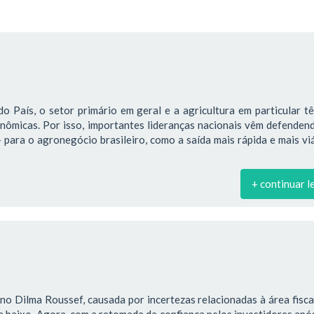
o País, o setor primário em geral e a agricultura em particular 
onômicas. Por isso, importantes lideranças nacionais vêm defende
para o agronegócio brasileiro, como a saída mais rápida e mais vi
+ continuar l
no Dilma Roussef, causada por incertezas relacionadas à área fiscal
ra baixo. Agora, com a retomada da confiança pelos investidores apó