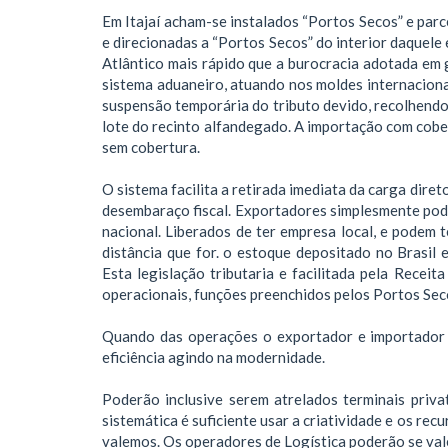
Em Itajaí acham-se instalados “Portos Secos” e par
e direcionadas a “Portos Secos” do interior daquele 
Atlântico mais rápido que a burocracia adotada em 
sistema aduaneiro, atuando nos moldes internacion
suspensão temporária do tributo devido, recolhendo
lote do recinto alfandegado. A importação com cobe
sem cobertura.
O sistema facilita a retirada imediata da carga diret
desembaraço fiscal. Exportadores simplesmente po
nacional. Liberados de ter empresa local, e podem t
distância que for. o estoque depositado no Brasil 
Esta legislação tributaria e facilitada pela Recei
operacionais, funções preenchidos pelos Portos Sec
Quando das operações o exportador e importador a
eficiência agindo na modernidade.
Poderão inclusive serem atrelados terminais priv
sistemática é suficiente usar a criatividade e os re
valemos. Os operadores de Logística poderão se vale