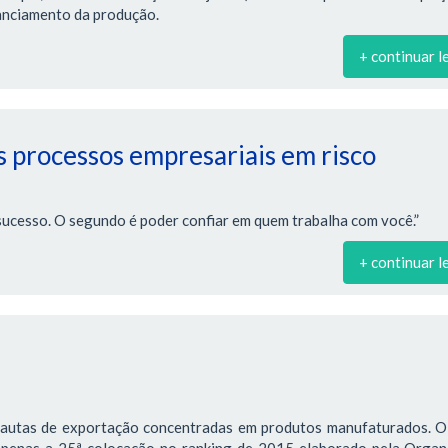
nanciamento da produção.
+ continuar l
 processos empresariais em risco
sucesso. O segundo é poder confiar em quem trabalha com você.”
+ continuar l
pautas de exportação concentradas em produtos manufaturados. O 
 apenas a 25ª colocação no ranking de 2015 elaborado pela Organ