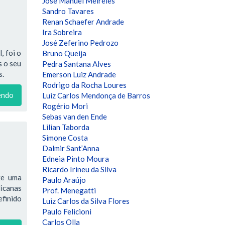
José Manuel Meireles
Sandro Tavares
Renan Schaefer Andrade
Ira Sobreira
José Zeferino Pedrozo
, foi o
Bruno Queija
s o seu
Pedra Santana Alves
s.
Emerson Luiz Andrade
Rodrigo da Rocha Loures
endo
Luiz Carlos Mendonça de Barros
Rogério Mori
Sebas van den Ende
Lilian Taborda
Simone Costa
Dalmir Sant’Anna
Edneia Pinto Moura
Ricardo Irineu da Silva
ge uma
Paulo Araújo
licanas
Prof. Menegatti
efinido
Luiz Carlos da Silva Flores
Paulo Felicioni
Carlos Olla