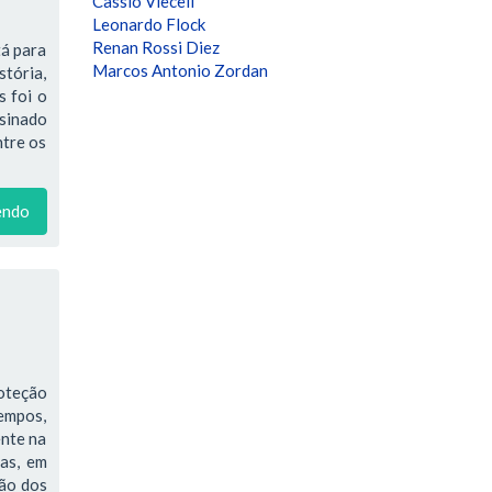
Cassio Vieceli
Leonardo Flock
Renan Rossi Diez
tá para
Marcos Antonio Zordan
stória,
s foi o
ssinado
ntre os
endo
oteção
tempos,
ente na
ras, em
ção dos