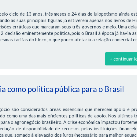
lo ciclo de 13 anos, três meses e 24 dias de lulopetismo ainda es
ndo as suas principais figuras já estiverem apenas nos livros de Hi
cisões erráticas que marcaram seus três governos e meio. Uma dela
 decisão eminentemente política, pois o Brasil à época já havia a
smas tarifas do bloco, o que pouco afetaria a relação comercial e
+ continuar l
a como política pública para o Brasil
gócio são considerados áreas essenciais que merecem apoio e pr
ado como uma das mais eficientes políticas de apoio. Nos últimos 
para o agronegócio brasileiro. A crise econômica impactou fortem
edução de disponibilidade de recursos pelas instituições financei
ta que, somado à elevação dos juros (necessário para melhor equa