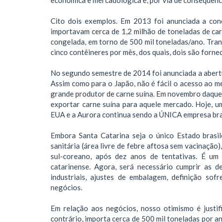
Cito dois exemplos. Em 2013 foi anunciada a con
importavam cerca de 1,2 milhão de toneladas de carn
congelada, em torno de 500 mil toneladas/ano. Trans
cinco contêineres por mês, dos quais, dois são forn
No segundo semestre de 2014 foi anunciada a abertu
Assim como para o Japão, não é fácil o acesso ao me
grande produtor de carne suína. Em novembro daquele
exportar carne suína para aquele mercado. Hoje, u
EUA e a Aurora continua sendo a ÚNICA empresa bras
Embora Santa Catarina seja o único Estado brasi
sanitária (área livre de febre aftosa sem vacinação
sul-coreano, após dez anos de tentativas. É um 
catarinense. Agora, será necessário cumprir as de
industriais, ajustes de embalagem, definição sofr
negócios.
Em relação aos negócios, nosso otimismo é justi
contrário, importa cerca de 500 mil toneladas por a