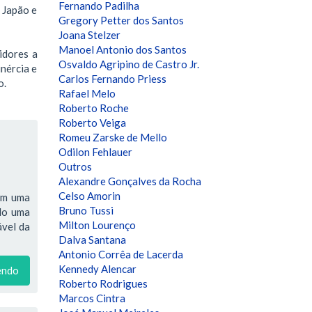
Fernando Padilha
 Japão e
Gregory Petter dos Santos
Joana Stelzer
Manoel Antonio dos Santos
idores a
Osvaldo Agripino de Castro Jr.
nércia e
Carlos Fernando Priess
o.
Rafael Melo
Roberto Roche
Roberto Veiga
Romeu Zarske de Mello
Odilon Fehlauer
Outros
Alexandre Gonçalves da Rocha
Celso Amorin
têm uma
Bruno Tussi
ndo uma
Milton Lourenço
ável da
Dalva Santana
Antonio Corrêa de Lacerda
Kennedy Alencar
endo
Roberto Rodrigues
Marcos Cintra