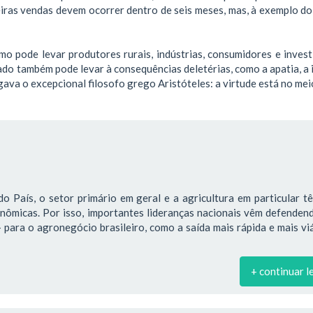
eiras vendas devem ocorrer dentro de seis meses, mas, à exemplo do
o pode levar produtores rurais, indústrias, consumidores e invest
o também pode levar à consequências deletérias, como a apatia, a i
gava o excepcional filosofo grego Aristóteles: a virtude está no mei
o País, o setor primário em geral e a agricultura em particular 
onômicas. Por isso, importantes lideranças nacionais vêm defende
para o agronegócio brasileiro, como a saída mais rápida e mais vi
+ continuar l