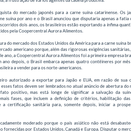
quista do mercado japonês para a carne suína catarinense. Os j
e suína por ano e o Brasil anunciou que disputaria apenas a fatia 
corridos dois anos, os brasileiros estão exportando a ínfima quant
ecidos pela Coopercentral Aurora Alimentos.
ra do mercado dos Estados Unidos da América para a carne suína bra
rcado americano porque, além das rigorosas exigências sanitárias, 
 ano, a Coopercentral Aurora Alimentos foi a primeira empresa bras
m ano depois, o Brasil embarca apenas quatro contêineres por mês
ileira a vender para os norte-americanos.
leiro autorizado a exportar para Japão e EUA, em razão de sua 
), esses fatos devem ser lembrados no atual anúncio de abertura do
fato positivo, mas está longe de significar a salvação da suin
mais fases, que incluem a definição de critérios, habilitação das
e a certificação sanitária para, somente depois, iniciar a prosp
ficadamente moderado porque o país asiático não está desabaste
no fornecidas por Estados Unidos, Canadá e Europa. Disputar o merc