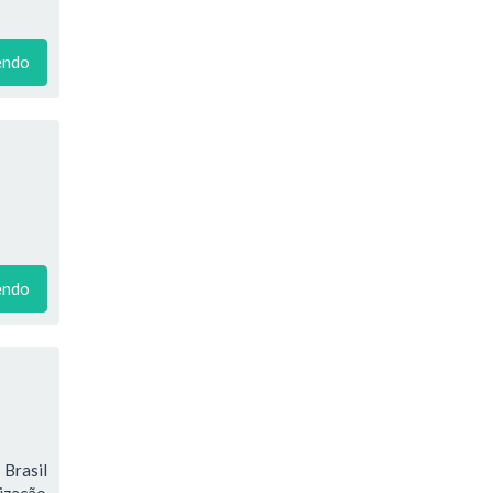
endo
endo
Brasil
ização