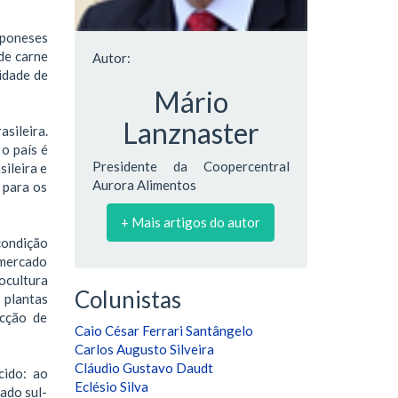
aponeses
de carne
Autor:
idade de
Mário
Lanznaster
sileira.
o país é
Presidente da Coopercentral
ileira e
Aurora Alimentos
 para os
+ Mais artigos do autor
condição
 mercado
ocultura
Colunistas
 plantas
ecção de
Caio César Ferrari Santângelo
Carlos Augusto Silveira
Cláudio Gustavo Daudt
cido: ao
Eclésio Silva
ado sul-