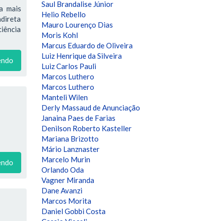
Saul Brandalise Júnior
a mais
Helio Rebello
ndireta
Mauro Lourenço Dias
ciência
Moris Kohl
Marcus Eduardo de Oliveira
Luiz Henrique da Silveira
endo
Luiz Carlos Pauli
Marcos Luthero
Marcos Luthero
Manteli Wilen
Derly Massaud de Anunciação
Janaina Paes de Farias
Denilson Roberto Kasteller
Mariana Brizotto
Mário Lanznaster
Marcelo Murin
endo
Orlando Oda
Vagner Miranda
Dane Avanzi
Marcos Morita
Daniel Gobbi Costa