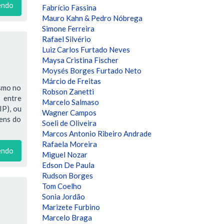
endo
Fabrício Fassina
Mauro Kahn & Pedro Nóbrega
Simone Ferreira
Rafael Silvério
Luiz Carlos Furtado Neves
Maysa Cristina Fischer
Moysés Borges Furtado Neto
Márcio de Freitas
ismo no
Robson Zanetti
 entre
Marcelo Salmaso
IP), ou
Wagner Campos
bens do
Soeli de Oliveira
Marcos Antonio Ribeiro Andrade
Rafaela Moreira
endo
Miguel Nozar
Edson De Paula
Rudson Borges
Tom Coelho
Sonia Jordão
Marizete Furbino
Marcelo Braga