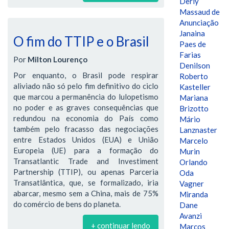
Derly
Massaud de
Anunciação
Janaina
O fim do TTIP e o Brasil
Paes de
Farias
Por
Milton Lourenço
Denilson
Por enquanto, o Brasil pode respirar
Roberto
aliviado não só pelo fim definitivo do ciclo
Kasteller
que marcou a permanência do lulopetismo
Mariana
no poder e as graves consequências que
Brizotto
redundou na economia do País como
Mário
também pelo fracasso das negociações
Lanznaster
entre Estados Unidos (EUA) e União
Marcelo
Europeia (UE) para a formação do
Murin
Transatlantic Trade and Investiment
Orlando
Partnership (TTIP), ou apenas Parceria
Oda
Transatlântica, que, se formalizado, iria
Vagner
abarcar, mesmo sem a China, mais de 75%
Miranda
do comércio de bens do planeta.
Dane
Avanzi
+ continuar lendo
Marcos