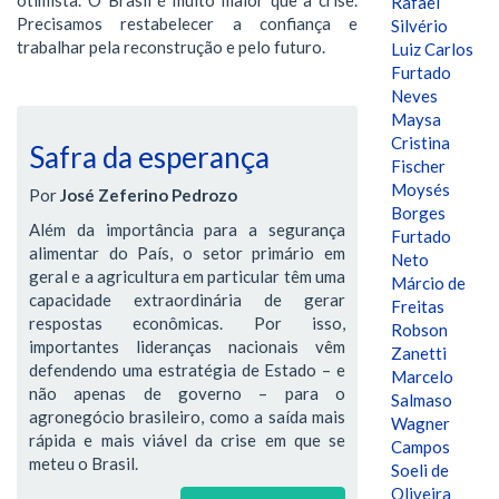
Rafael
Precisamos restabelecer a confiança e
Silvério
trabalhar pela reconstrução e pelo futuro.
Luiz Carlos
Furtado
Neves
Maysa
Cristina
Safra da esperança
Fischer
Moysés
Por
José Zeferino Pedrozo
Borges
Além da importância para a segurança
Furtado
alimentar do País, o setor primário em
Neto
geral e a agricultura em particular têm uma
Márcio de
capacidade extraordinária de gerar
Freitas
respostas econômicas. Por isso,
Robson
importantes lideranças nacionais vêm
Zanetti
defendendo uma estratégia de Estado – e
Marcelo
não apenas de governo – para o
Salmaso
agronegócio brasileiro, como a saída mais
Wagner
rápida e mais viável da crise em que se
Campos
meteu o Brasil.
Soeli de
Oliveira