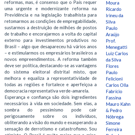
reformas, mas, é consenso que o País requer
Moura
uma urgente e modernizante reforma na
Ricardo
Previdência e na legislação trabalhista para
Irineu da
retomarmos as condições de empregabilidade,
Silva
sustarmos a destruição de milhões de postos
Paulo
de trabalho e encorajarmos a volta do capital
Araújo
externo para investimentos produtivos no
Prof.
Brasil – algo que desapareceu há vários anos
Menegatti
– e estimularmos os empresários brasileiros a
Luiz Carlos
novos empreendimentos. A reforma também
da Silva
deve ser política, destacando-se as vantagens
Flores
do sistema eleitoral distrital misto, que
Paulo
melhora e equaliza a representatividade de
Felicioni
todas as regiões e fortalece e aperfeiçoa a
Carlos Olla
democracia representativa verde-amarela.
Fabrício
Esperança e confiança são dois ingredientes
Fassina
necessários à vida em sociedade. Sem elas, a
Mauro Kahn
sombra do pessimismo pode cair
& Pedro
perigosamente sobre os indivíduos,
Nóbrega
obliterando a visão do mundo e exasperando a
Simone
sensação de derrotismo e catastrofismo. Sou
Ferreira
otimista. O Brasil é muito maior que a crise.