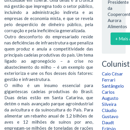
Presidente
má gestão que impregna todo o setor público,
da
incluindo a administração indireta e as
Coopercent
empresas de economia mista, e que se revela
Aurora
pelo desperdício de dinheiro público, pela
Alimentos
corrupção e pela ineficiência generalizada.
Outro desconforto do empresariado reside
+ Mais 
nas deficiências de infraestrutura que penaliza
quem produz e anula a competitividade das
principais cadeias produtivas do país. Um tema
ligado ao agronegócio – a crise no
Colunist
abastecimento do milho – é um exemplo que
exterioriza e une os fios desses dois fatores:
Caio César
gestão e infraestrutura.
Ferrari
O milho é um insumo essencial para
Santângelo
gigantescas cadeias produtivas do Brasil.
Carlos
Duas delas estão em Santa Catarina, que
Augusto
detém o mais avançado parque agroindustrial
Silveira
da avicultura e da suinocultura do País. Para
Cláudio
alimentar um rebanho anual de 1,2 bilhões de
Gustavo
aves e 12 milhões de suínos por ano,
Daudt
empregam-se milhões de toneladas de rações
Eclésio