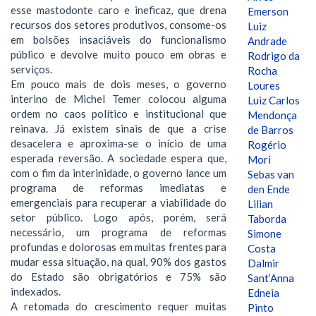
esse mastodonte caro e ineficaz, que drena
Emerson
recursos dos setores produtivos, consome-os
Luiz
em bolsões insaciáveis do funcionalismo
Andrade
público e devolve muito pouco em obras e
Rodrigo da
serviços.
Rocha
Em pouco mais de dois meses, o governo
Loures
interino de Michel Temer colocou alguma
Luiz Carlos
ordem no caos político e institucional que
Mendonça
reinava. Já existem sinais de que a crise
de Barros
desacelera e aproxima-se o início de uma
Rogério
esperada reversão. A sociedade espera que,
Mori
com o fim da interinidade, o governo lance um
Sebas van
programa de reformas imediatas e
den Ende
emergenciais para recuperar a viabilidade do
Lilian
setor público. Logo após, porém, será
Taborda
necessário, um programa de reformas
Simone
profundas e dolorosas em muitas frentes para
Costa
mudar essa situação, na qual, 90% dos gastos
Dalmir
do Estado são obrigatórios e 75% são
Sant’Anna
indexados.
Edneia
A retomada do crescimento requer muitas
Pinto