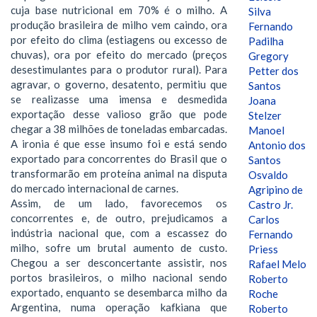
cuja base nutricional em 70% é o milho. A
Silva
produção brasileira de milho vem caindo, ora
Fernando
por efeito do clima (estiagens ou excesso de
Padilha
chuvas), ora por efeito do mercado (preços
Gregory
desestimulantes para o produtor rural). Para
Petter dos
agravar, o governo, desatento, permitiu que
Santos
se realizasse uma imensa e desmedida
Joana
exportação desse valioso grão que pode
Stelzer
chegar a 38 milhões de toneladas embarcadas.
Manoel
A ironia é que esse insumo foi e está sendo
Antonio dos
exportado para concorrentes do Brasil que o
Santos
transformarão em proteína animal na disputa
Osvaldo
do mercado internacional de carnes.
Agripino de
Assim, de um lado, favorecemos os
Castro Jr.
concorrentes e, de outro, prejudicamos a
Carlos
indústria nacional que, com a escassez do
Fernando
milho, sofre um brutal aumento de custo.
Priess
Chegou a ser desconcertante assistir, nos
Rafael Melo
portos brasileiros, o milho nacional sendo
Roberto
exportado, enquanto se desembarca milho da
Roche
Argentina, numa operação kafkiana que
Roberto