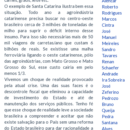
Alencar
O exemplo de Santa Catarina ilustra bem essa
Roberto
situação. Todo ano a agroindústria
Rodrigues
catarinense precisa buscar no centro-oeste
Marcos
brasileiro cerca de 3 milhões de toneladas de
Cintra
milho para suprir o déficit interno desse
José
insumo. Para isso são necessárias mais de 50
Manuel
mil viagens de carretas/ano que custam 6
Meireles
bilhões de reais. Se existisse uma malha
Sandro
ferroviária ligando o oeste catarinense, pólo
Tavares
das agroindústrias, com Mato Grosso e Mato
Renan
Grosso do Sul, esse custo cairia em pelo
Schaefer
menos 1/3.
Andrade
Vivemos um choque de realidade provocado
Ira Sobreira
pela atual crise. Uma das suas faces é o
José
descontrole fiscal que eliminou a capacidade
Zeferino
de investimento do Estado e até de
Pedrozo
manutenção dos serviços públicos. Tenho fé
Bruno
que esse choque de realidade leve a sociedade
Queija
brasileira a compreender e aceitar que não
Pedra
existe salvação para o País sem uma reforma
Santana
do Estado brasileiro para dar racionalidade a
Alves