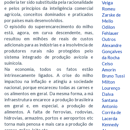
poderia ter sido substituída pela racionalidade
Veiga
e pelos princípios da inteligência comercial
Romeu
agrícola, conceitos dominados e praticados
Zarske de
por paises mais desenvolvidos.
Mello
O episódio do superencarecimento do milho
Odilon
está, agora, em curva descendente, mas,
Fehlauer
resultou em milhões de reais de custos
Outros
adicionais para as indústrias e a insolvência de
Alexandre
produtores rurais não protegidos pelo
Gonçalves
sistema integrado de produção avícola e
da Rocha
suinícola.
Celso
Na economia, todos os fatos estão
Amorin
intrinsecamente ligados. A crise do milho
Bruno Tussi
impactou na inflação e atingiu a sociedade
Milton
nacional, porque encareceu todas as carnes e
Lourenço
os alimentos em geral. Da mesma forma, a má
Dalva
infraestrutura encarece a produção brasileira
Santana
em geral e, em especial, a produção de
Antonio
alimentos. A falta de ferrovias, rodovias,
Corrêa de
hidrovias, armazéns, portos e aeroportos etc
Lacerda
torna mais penosa e mais cara a produção de
Kennedy
carnes, grãos, leite etc.