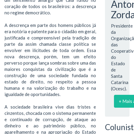
Anto
coração de todos os brasileiros: a descrença
Zord
no regime democrático.
A descrença em parte dos homens públicos já
Presidente
era notória e patente para o cidadão em geral,
da
justificada e compreensível pela tradição de
Organizaç
parte da assim chamada classe política se
das
envolver em ilicitudes de toda ordem. Essa
Cooperativ
nova descrença, porém, tem um efeito
do
perverso porque lança sombras sobre uma das
Estado
maiores conquistas da civilização que é a
de
construção de uma sociedade fundada no
Santa
estado de direito, no respeito a pessoa
Catarina
humana e na valorização do trabalho e na
(Ocesc).
igualdade de oportunidades.
+ Mais 
A sociedade brasileira vive dias tristes e
cinzentos, chocada com o sistema permanente
e continuado de corrupção, de ataque ao
Colunist
dinheiro e ao patrimônio público, no
aparelhamento e na apropriação do Estado