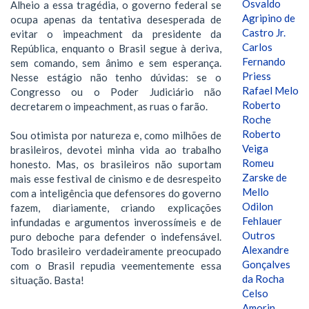
Osvaldo
Alheio a essa tragédia, o governo federal se
Agripino de
ocupa apenas da tentativa desesperada de
Castro Jr.
evitar o impeachment da presidente da
Carlos
República, enquanto o Brasil segue à deriva,
Fernando
sem comando, sem ânimo e sem esperança.
Priess
Nesse estágio não tenho dúvidas: se o
Rafael Melo
Congresso ou o Poder Judiciário não
Roberto
decretarem o impeachment, as ruas o farão.
Roche
Roberto
Sou otimista por natureza e, como milhões de
Veiga
brasileiros, devotei minha vida ao trabalho
Romeu
honesto. Mas, os brasileiros não suportam
Zarske de
mais esse festival de cinismo e de desrespeito
Mello
com a inteligência que defensores do governo
Odilon
fazem, diariamente, criando explicações
Fehlauer
infundadas e argumentos inverossímeis e de
Outros
puro deboche para defender o indefensável.
Alexandre
Todo brasileiro verdadeiramente preocupado
Gonçalves
com o Brasil repudia veementemente essa
da Rocha
situação. Basta!
Celso
Amorin