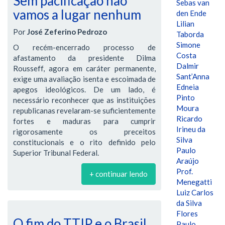
Sem pacificação não
Sebas van
vamos a lugar nenhum
den Ende
Lilian
Por
José Zeferino Pedrozo
Taborda
Simone
O recém-encerrado processo de
Costa
afastamento da presidente Dilma
Dalmir
Rousseff, agora em caráter permanente,
Sant’Anna
exige uma avaliação isenta e escoimada de
Edneia
apegos ideológicos. De um lado, é
Pinto
necessário reconhecer que as instituições
Moura
republicanas revelaram-se suficientemente
Ricardo
fortes e maduras para cumprir
Irineu da
rigorosamente os preceitos
Silva
constitucionais e o rito definido pelo
Paulo
Superior Tribunal Federal.
Araújo
Prof.
+ continuar lendo
Menegatti
Luiz Carlos
da Silva
Flores
O fim do TTIP e o Brasil
Paulo