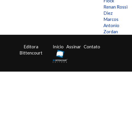
Flock
Renan Rossi
Diez
Marcos
Antonio
Zordan
Editora
Início
Assinar
Contato
Bittencourt