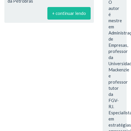
da Petrobras
O
autor
+ continuar lendo
é
mestre
em
Administra
de
Empresas,
professor
da
Universida
Mackenzie
e
professor
tutor
da
FGV-
RJ.
Especialist
em
estratégias
empresariai