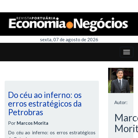
sexta, 07 de agosto de 2026
Do céu ao inferno: os
erros estratégicos da
Autor:
Petrobras
Marc
Por
Marcos Morita
Mori
Do céu ao inferno: os erros estratégicos