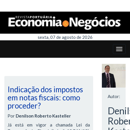
sexta, 07 de agosto de 2026
Indicação dos impostos
em notas fiscais: como
Autor:
proceder?
Denil
Por
Denilson Roberto Kasteller
Robe
Já está em vigor a chamada Lei da