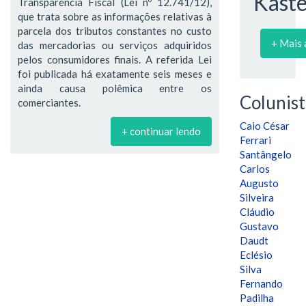
Kaste
Transparência Fiscal (Lei nº 12.741/12),
que trata sobre as informações relativas à
parcela dos tributos constantes no custo
+ Mais 
das mercadorias ou serviços adquiridos
pelos consumidores finais. A referida Lei
foi publicada há exatamente seis meses e
ainda causa polêmica entre os
Colunist
comerciantes.
Caio César
+ continuar lendo
Ferrari
Santângelo
Carlos
Augusto
Silveira
Cláudio
Gustavo
Daudt
Eclésio
Silva
Fernando
Padilha