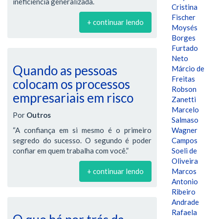
ineficiência generalizada.
Cristina
Fischer
+ continuar lendo
Moysés
Borges
Furtado
Neto
Quando as pessoas
Márcio de
Freitas
colocam os processos
Robson
empresariais em risco
Zanetti
Marcelo
Por
Outros
Salmaso
“A confiança em si mesmo é o primeiro
Wagner
segredo do sucesso. O segundo é poder
Campos
confiar em quem trabalha com você.”
Soeli de
Oliveira
+ continuar lendo
Marcos
Antonio
Ribeiro
Andrade
Rafaela