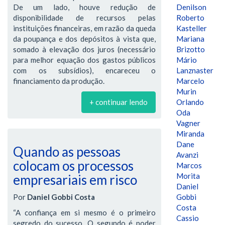
De um lado, houve redução de
Denilson
disponibilidade de recursos pelas
Roberto
instituições financeiras, em razão da queda
Kasteller
da poupança e dos depósitos à vista que,
Mariana
somado à elevação dos juros (necessário
Brizotto
para melhor equação dos gastos públicos
Mário
com os subsídios), encareceu o
Lanznaster
financiamento da produção.
Marcelo
Murin
+ continuar lendo
Orlando
Oda
Vagner
Miranda
Dane
Quando as pessoas
Avanzi
colocam os processos
Marcos
Morita
empresariais em risco
Daniel
Por
Daniel Gobbi Costa
Gobbi
Costa
“A confiança em si mesmo é o primeiro
Cassio
segredo do sucesso. O segundo é poder