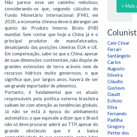
Não parece esse um caminho nebuloso,
+ Mais 
considerando-se que, segundo cálculos do
Fundo Monetário Internacional (FMI), em
2020, a economia chinesa deverá abranger um
quinto do Produto Interno Bruto (PIB)
Colunist
mundial. Sem contar que hoje a China já é o
principal produtor de manufaturados,
Caio César
desalojando das posições cimeiras EUA e UE.
Ferrari
Em compensação, sabe-se que a China, apesar
Santângelo
de suas dimensões continentais, não dispõe de
Carlos
grandes extensões de terra aráveis nem de
Augusto
recursos hídricos muito generosos, o que
Silveira
significa que, por largos anos, haverá de ser
Cláudio
um grande importador de alimentos.
Gustavo
Portanto, é fundamental que os atuais
Daudt
responsáveis pela política externa brasileira
Eclésio
saibam ler com atenção as tendências globais.
Silva
Já não se está à época do alinhamento
Fernando
automático, o que equivale a dizer que o Brasil
Padilha
não só deve procurar aderir ao TTP, apesar do
Gregory
grande obstáculo que é a baixa
Petter dos
competitividade de sua economia, como lutar