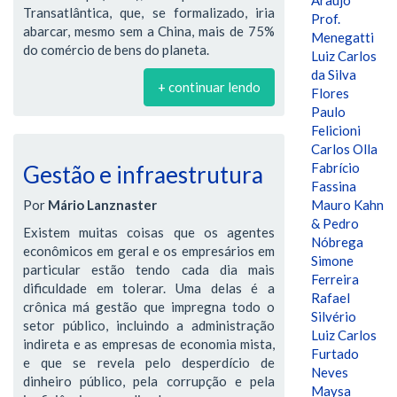
Araújo
Transatlântica, que, se formalizado, iria
Prof.
abarcar, mesmo sem a China, mais de 75%
Menegatti
do comércio de bens do planeta.
Luiz Carlos
da Silva
+ continuar lendo
Flores
Paulo
Felicioni
Carlos Olla
Fabrício
Gestão e infraestrutura
Fassina
Por
Mário Lanznaster
Mauro Kahn
& Pedro
Existem muitas coisas que os agentes
Nóbrega
econômicos em geral e os empresários em
Simone
particular estão tendo cada dia mais
Ferreira
dificuldade em tolerar. Uma delas é a
Rafael
crônica má gestão que impregna todo o
Silvério
setor público, incluindo a administração
Luiz Carlos
indireta e as empresas de economia mista,
Furtado
e que se revela pelo desperdício de
Neves
dinheiro público, pela corrupção e pela
Maysa