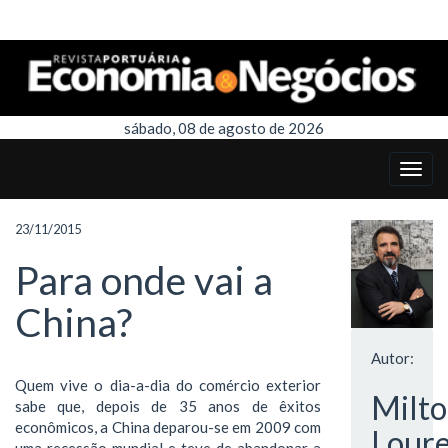
sábado, 08 de agosto de 2026
23/11/2015
Para onde vai a
China?
Autor:
Quem vive o dia-a-dia do comércio exterior
Milt
sabe que, depois de 35 anos de êxitos
econômicos, a China deparou-se em 2009 com
Lour
uma recessão mundial e teve de abandonar a