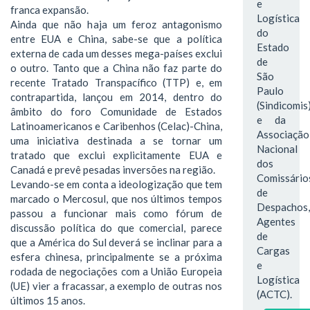
e
franca expansão.
Logística
Ainda que não haja um feroz antagonismo
do
entre EUA e China, sabe-se que a política
Estado
externa de cada um desses mega-países exclui
de
o outro. Tanto que a China não faz parte do
São
recente Tratado Transpacífico (TTP) e, em
Paulo
contrapartida, lançou em 2014, dentro do
(Sindicomis
âmbito do foro Comunidade de Estados
e da
Latinoamericanos e Caribenhos (Celac)-China,
Associação
uma iniciativa destinada a se tornar um
Nacional
tratado que exclui explicitamente EUA e
dos
Canadá e prevê pesadas inversões na região.
Comissário
Levando-se em conta a ideologização que tem
de
marcado o Mercosul, que nos últimos tempos
Despachos,
passou a funcionar mais como fórum de
Agentes
discussão política do que comercial, parece
de
que a América do Sul deverá se inclinar para a
Cargas
esfera chinesa, principalmente se a próxima
e
rodada de negociações com a União Europeia
Logística
(UE) vier a fracassar, a exemplo de outras nos
(ACTC).
últimos 15 anos.