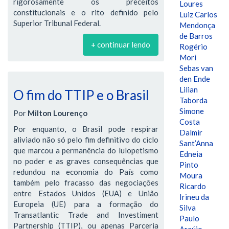
rigorosamente os preceitos
Loures
constitucionais e o rito definido pelo
Luiz Carlos
Superior Tribunal Federal.
Mendonça
de Barros
+ continuar lendo
Rogério
Mori
Sebas van
den Ende
Lilian
O fim do TTIP e o Brasil
Taborda
Simone
Por
Milton Lourenço
Costa
Por enquanto, o Brasil pode respirar
Dalmir
aliviado não só pelo fim definitivo do ciclo
Sant’Anna
que marcou a permanência do lulopetismo
Edneia
no poder e as graves consequências que
Pinto
redundou na economia do País como
Moura
também pelo fracasso das negociações
Ricardo
entre Estados Unidos (EUA) e União
Irineu da
Europeia (UE) para a formação do
Silva
Transatlantic Trade and Investiment
Paulo
Partnership (TTIP), ou apenas Parceria