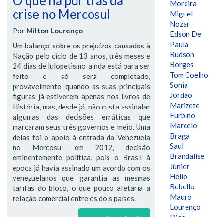
O que há por trás da
Moreira
crise no Mercosul
Miguel
Nozar
Por
Milton Lourenço
Edson De
Paula
Um balanço sobre os prejuízos causados à
Rudson
Nação pelo ciclo de 13 anos, três meses e
Borges
24 dias de lulopetismo ainda está para ser
Tom Coelho
feito e só será completado,
Sonia
provavelmente, quando as suas principais
Jordão
figuras já estiverem apenas nos livros de
Marizete
História, mas, desde já, não custa assinalar
Furbino
algumas das decisões erráticas que
Marcelo
marcaram seus três governos e meio. Uma
Braga
delas foi o apoio à entrada da Venezuela
Saul
no Mercosul em 2012, decisão
Brandalise
eminentemente política, pois o Brasil à
Júnior
época já havia assinado um acordo com os
Helio
venezuelanos que garantia as mesmas
Rebello
tarifas do bloco, o que pouco afetaria a
Mauro
relação comercial entre os dois países.
Lourenço