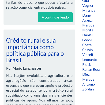
Oda
tarifas do bloco, o que pouco afetaria a
Vagner
relação comercial entre os dois países.
Miranda
Dane
+ continuar lendo
Avanzi
Marcos
Morita
Daniel
Crédito rural e sua
Gobbi
Costa
importância como
Cassio
política pública para o
Vieceli
Brasil
Leonardo
Flock
Por
Mário Lanznaster
Renan Rossi
Diez
Nas Nações evoluídas, a agricultura e o
Marcos
agronegócio são considerados áreas
Antonio
essenciais que merecem apoio e proteção
Zordan
especial do Estado, tendo o crédito rural
subsidiado como uma das mais eficientes
políticas de apoio. Nos últimos tempos,
esse tema tem sido objeto de grande