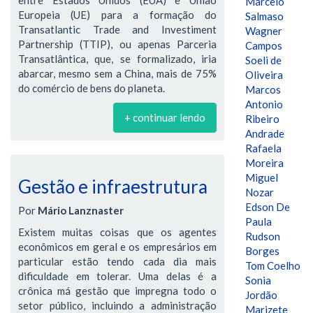
Marcelo
Europeia (UE) para a formação do
Salmaso
Transatlantic Trade and Investiment
Wagner
Partnership (TTIP), ou apenas Parceria
Campos
Transatlântica, que, se formalizado, iria
Soeli de
abarcar, mesmo sem a China, mais de 75%
Oliveira
do comércio de bens do planeta.
Marcos
Antonio
+ continuar lendo
Ribeiro
Andrade
Rafaela
Moreira
Miguel
Gestão e infraestrutura
Nozar
Edson De
Por
Mário Lanznaster
Paula
Existem muitas coisas que os agentes
Rudson
econômicos em geral e os empresários em
Borges
particular estão tendo cada dia mais
Tom Coelho
dificuldade em tolerar. Uma delas é a
Sonia
crônica má gestão que impregna todo o
Jordão
setor público, incluindo a administração
Marizete