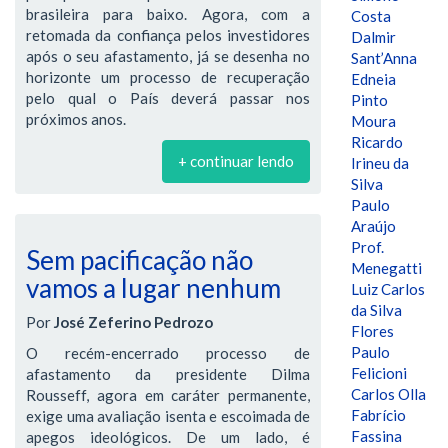
brasileira para baixo. Agora, com a
Costa
retomada da confiança pelos investidores
Dalmir
após o seu afastamento, já se desenha no
Sant’Anna
horizonte um processo de recuperação
Edneia
pelo qual o País deverá passar nos
Pinto
próximos anos.
Moura
Ricardo
+ continuar lendo
Irineu da
Silva
Paulo
Araújo
Prof.
Sem pacificação não
Menegatti
vamos a lugar nenhum
Luiz Carlos
da Silva
Por
José Zeferino Pedrozo
Flores
Paulo
O recém-encerrado processo de
Felicioni
afastamento da presidente Dilma
Carlos Olla
Rousseff, agora em caráter permanente,
Fabrício
exige uma avaliação isenta e escoimada de
Fassina
apegos ideológicos. De um lado, é