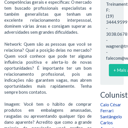
Competências gerais e específicas: O mercado
Treinament
tem buscado profissionais especialistas e
F:
também generalistas que tenham um
(19)
excelente relacionamento interpessoal,
3444.9599
dominem várias áreas e consigam superar as
-
adversidades sem grandes dificuldades.
3038.0678
-
Network: Quem são as pessoas que você se
wagner@tru
relaciona? Qual a posição delas no mercado?
-
Quem você conhece que pode ter alguma
falecom@wa
influência positiva e alerta-lo de novas
oportunidades? É importante ter um bom
+ Mais 
relacionamento profissional, pois as
indicações não garantem vagas, mas abrem
oportunidades mais rapidamente. Tenha
sempre bons contatos.
Colunist
Imagem: Você tem o hábito de comprar
Caio César
produtos em embalagens amassadas,
Ferrari
rasgadas ou apresentando qualquer tipo de
Santângelo
dano aparente? Acredito que como a grande
Carlos
maioria da população, você prefira os