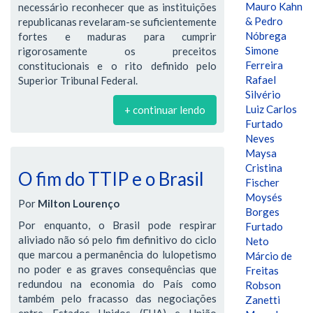
Mauro Kahn
necessário reconhecer que as instituições
& Pedro
republicanas revelaram-se suficientemente
Nóbrega
fortes e maduras para cumprir
Simone
rigorosamente os preceitos
Ferreira
constitucionais e o rito definido pelo
Rafael
Superior Tribunal Federal.
Silvério
Luiz Carlos
+ continuar lendo
Furtado
Neves
Maysa
Cristina
O fim do TTIP e o Brasil
Fischer
Moysés
Por
Milton Lourenço
Borges
Por enquanto, o Brasil pode respirar
Furtado
aliviado não só pelo fim definitivo do ciclo
Neto
que marcou a permanência do lulopetismo
Márcio de
no poder e as graves consequências que
Freitas
redundou na economia do País como
Robson
também pelo fracasso das negociações
Zanetti
entre Estados Unidos (EUA) e União