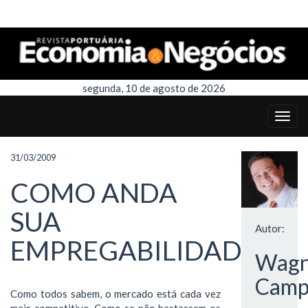
segunda, 10 de agosto de 2026
31/03/2009
COMO ANDA
SUA
Autor:
EMPREGABILIDADE?
Wagn
Camp
Como todos sabem, o mercado está cada vez
mais competitivo. Como se não bastassem os