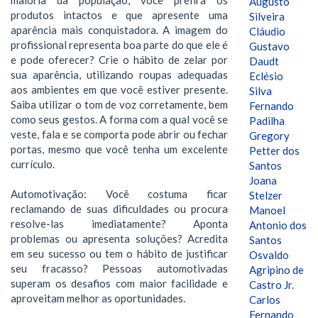
Augusto
produtos intactos e que apresente uma
Silveira
aparência mais conquistadora. A imagem do
Cláudio
profissional representa boa parte do que ele é
Gustavo
e pode oferecer? Crie o hábito de zelar por
Daudt
sua aparência, utilizando roupas adequadas
Eclésio
aos ambientes em que você estiver presente.
Silva
Saiba utilizar o tom de voz corretamente, bem
Fernando
como seus gestos. A forma com a qual você se
Padilha
veste, fala e se comporta pode abrir ou fechar
Gregory
portas, mesmo que você tenha um excelente
Petter dos
currículo.
Santos
Joana
Automotivação: Você costuma ficar
Stelzer
reclamando de suas dificuldades ou procura
Manoel
resolve-las imediatamente? Aponta
Antonio dos
problemas ou apresenta soluções? Acredita
Santos
em seu sucesso ou tem o hábito de justificar
Osvaldo
seu fracasso? Pessoas automotivadas
Agripino de
superam os desafios com maior facilidade e
Castro Jr.
aproveitam melhor as oportunidades.
Carlos
Fernando