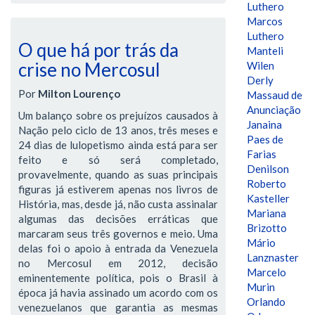
Luthero
Marcos
Luthero
O que há por trás da
Manteli
crise no Mercosul
Wilen
Derly
Por
Milton Lourenço
Massaud de
Anunciação
Um balanço sobre os prejuízos causados à
Janaina
Nação pelo ciclo de 13 anos, três meses e
Paes de
24 dias de lulopetismo ainda está para ser
Farias
feito e só será completado,
Denilson
provavelmente, quando as suas principais
Roberto
figuras já estiverem apenas nos livros de
Kasteller
História, mas, desde já, não custa assinalar
Mariana
algumas das decisões erráticas que
Brizotto
marcaram seus três governos e meio. Uma
Mário
delas foi o apoio à entrada da Venezuela
Lanznaster
no Mercosul em 2012, decisão
Marcelo
eminentemente política, pois o Brasil à
Murin
época já havia assinado um acordo com os
Orlando
venezuelanos que garantia as mesmas