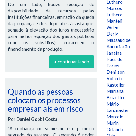
Luthero
De um lado, houve redução de
Marcos
disponibilidade de recursos pelas
Luthero
instituições financeiras, em razão da queda
Manteli
da poupança e dos depósitos à vista que,
Wilen
somado à elevação dos juros (necessário
Derly
para melhor equação dos gastos públicos
Massaud de
com os subsídios), encareceu o
Anunciação
financiamento da produção.
Janaina
Paes de
+ continuar lendo
Farias
Denilson
Roberto
Kasteller
Quando as pessoas
Mariana
Brizotto
colocam os processos
Mário
empresariais em risco
Lanznaster
Marcelo
Por
Daniel Gobbi Costa
Murin
“A confiança em si mesmo é o primeiro
Orlando
segredo do sucesso. O segundo é poder
Oda