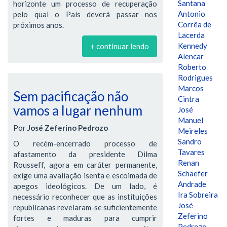
Santana
horizonte um processo de recuperação
Antonio
pelo qual o País deverá passar nos
Corrêa de
próximos anos.
Lacerda
Kennedy
+ continuar lendo
Alencar
Roberto
Rodrigues
Marcos
Sem pacificação não
Cintra
vamos a lugar nenhum
José
Manuel
Por
José Zeferino Pedrozo
Meireles
Sandro
O recém-encerrado processo de
Tavares
afastamento da presidente Dilma
Renan
Rousseff, agora em caráter permanente,
Schaefer
exige uma avaliação isenta e escoimada de
Andrade
apegos ideológicos. De um lado, é
Ira Sobreira
necessário reconhecer que as instituições
José
republicanas revelaram-se suficientemente
Zeferino
fortes e maduras para cumprir
Pedrozo