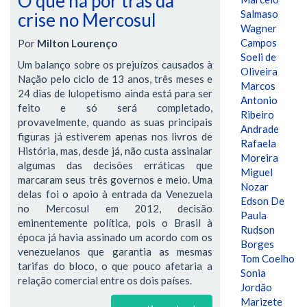
O que há por trás da
Salmaso
crise no Mercosul
Wagner
Campos
Por
Milton Lourenço
Soeli de
Um balanço sobre os prejuízos causados à
Oliveira
Nação pelo ciclo de 13 anos, três meses e
Marcos
24 dias de lulopetismo ainda está para ser
Antonio
feito e só será completado,
Ribeiro
provavelmente, quando as suas principais
Andrade
figuras já estiverem apenas nos livros de
Rafaela
História, mas, desde já, não custa assinalar
Moreira
algumas das decisões erráticas que
Miguel
marcaram seus três governos e meio. Uma
Nozar
delas foi o apoio à entrada da Venezuela
Edson De
no Mercosul em 2012, decisão
Paula
eminentemente política, pois o Brasil à
Rudson
época já havia assinado um acordo com os
Borges
venezuelanos que garantia as mesmas
Tom Coelho
tarifas do bloco, o que pouco afetaria a
Sonia
relação comercial entre os dois países.
Jordão
Marizete