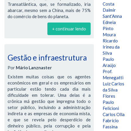
Costa
Transatlântica, que, se formalizado, iria
Dalmir
abarcar, mesmo sem a China, mais de 75%
Sant’Anna
do comércio de bens do planeta.
Edneia
Pinto
+ continuar lendo
Moura
Ricardo
Irineu da
Silva
Gestão e infraestrutura
Paulo
Araújo
Por
Mário Lanznaster
Prof.
Existem muitas coisas que os agentes
Menegatti
econômicos em geral e os empresários em
Luiz Carlos
particular estão tendo cada dia mais
da Silva
dificuldade em tolerar. Uma delas é a
Flores
crônica má gestão que impregna todo o
Paulo
setor público, incluindo a administração
Felicioni
indireta e as empresas de economia mista,
Carlos Olla
e que se revela pelo desperdício de
Fabrício
dinheiro público, pela corrupção e pela
Fassina