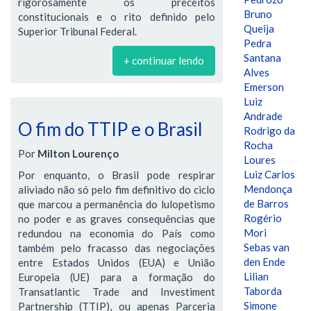
rigorosamente os preceitos
Bruno
constitucionais e o rito definido pelo
Queija
Superior Tribunal Federal.
Pedra
Santana
+ continuar lendo
Alves
Emerson
Luiz
Andrade
O fim do TTIP e o Brasil
Rodrigo da
Rocha
Por
Milton Lourenço
Loures
Luiz Carlos
Por enquanto, o Brasil pode respirar
Mendonça
aliviado não só pelo fim definitivo do ciclo
de Barros
que marcou a permanência do lulopetismo
Rogério
no poder e as graves consequências que
Mori
redundou na economia do País como
Sebas van
também pelo fracasso das negociações
den Ende
entre Estados Unidos (EUA) e União
Lilian
Europeia (UE) para a formação do
Taborda
Transatlantic Trade and Investiment
Simone
Partnership (TTIP), ou apenas Parceria