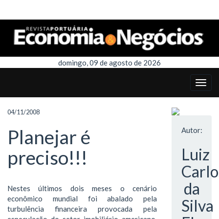
domingo, 09 de agosto de 2026
04/11/2008
Planejar é
Autor:
Luiz
preciso!!!
Carlo
da
Nestes últimos dois meses o cenário
econômico mundial foi abalado pela
Silva
turbulência financeira provocada pela
especulação do setor imobiliário americano,