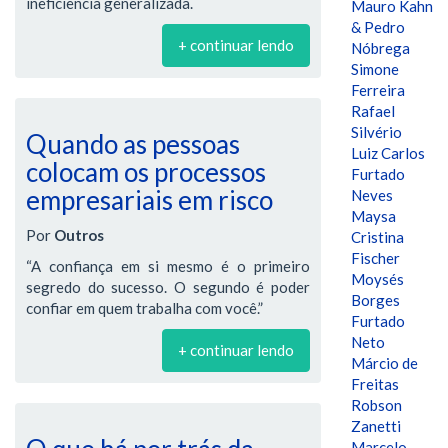
ineficiência generalizada.
Mauro Kahn
& Pedro
+ continuar lendo
Nóbrega
Simone
Ferreira
Rafael
Silvério
Quando as pessoas
Luiz Carlos
colocam os processos
Furtado
empresariais em risco
Neves
Maysa
Por
Outros
Cristina
Fischer
“A confiança em si mesmo é o primeiro
Moysés
segredo do sucesso. O segundo é poder
Borges
confiar em quem trabalha com você.”
Furtado
Neto
+ continuar lendo
Márcio de
Freitas
Robson
Zanetti
Marcelo