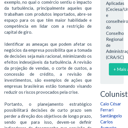
exemplo, no qual o comércio sentiu o impacto
Aplicadas
da turbulência, principalmente aqueles que
(Ceciesa/Un
trabalham com produtos importados, abre-se
e
espaço para os que têm maior habilidade e
conselheir
competência em lidar com a restrição de
do
capital de giro.
Conselho
Regional
Identificar as ameaças que podem afetar os
de
negócios da empresa possibilita que a tomada
Administra
de decisões seja mais racional, minimizando os
(CRA/SC)
efeitos indesejáveis da turbulência. A revisão
da projeção de vendas, o corte de custos, a
+ Mais 
concessão de crédito, a revisão de
investimentos, são exemplos de ações que
empresas brasileiras estão tomando visando
reduzir os riscos provocados pela crise.
Colunist
Caio César
Portanto, o planejamento estratégico
Ferrari
possibilitará decisões de curto prazo sem
Santângelo
perder a direção dos objetivos de longo prazo,
Carlos
sendo que para isso, devem-se definir
Augusto
indicadores de desempenho que servirão de