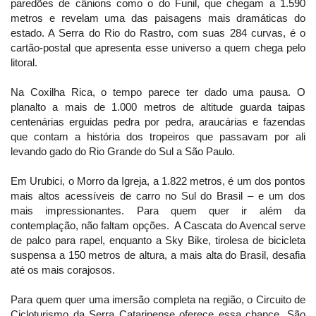
paredões de cânions como o do Funil, que chegam a 1.590
metros e revelam uma das paisagens mais dramáticas do
estado. A Serra do Rio do Rastro, com suas 284 curvas, é o
cartão-postal que apresenta esse universo a quem chega pelo
litoral.
Na Coxilha Rica, o tempo parece ter dado uma pausa. O
planalto a mais de 1.000 metros de altitude guarda taipas
centenárias erguidas pedra por pedra, araucárias e fazendas
que contam a história dos tropeiros que passavam por ali
levando gado do Rio Grande do Sul a São Paulo.
Em Urubici, o Morro da Igreja, a 1.822 metros, é um dos pontos
mais altos acessíveis de carro no Sul do Brasil – e um dos
mais impressionantes. Para quem quer ir além da
contemplação, não faltam opções. A Cascata do Avencal serve
de palco para rapel, enquanto a Sky Bike, tirolesa de bicicleta
suspensa a 150 metros de altura, a mais alta do Brasil, desafia
até os mais corajosos.
Para quem quer uma imersão completa na região, o Circuito de
Cicloturismo da Serra Catarinense oferece essa chance. São