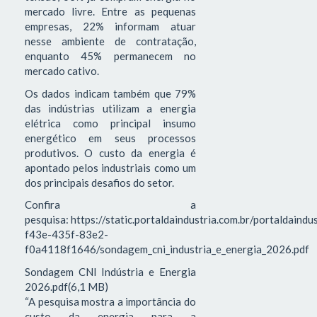
mercado livre. Entre as pequenas
empresas, 22% informam atuar
nesse ambiente de contratação,
enquanto 45% permanecem no
mercado cativo.
Os dados indicam também que 79%
das indústrias utilizam a energia
elétrica como principal insumo
energético em seus processos
produtivos. O custo da energia é
apontado pelos industriais como um
dos principais desafios do setor.
Confira a
pesquisa: https://static.portaldaindustria.com.br/portaldaind
f43e-435f-83e2-
f0a4118f1646/sondagem_cni_industria_e_energia_2026.pdf
Sondagem CNI Indústria e Energia
2026.pdf(6,1 MB)
“A pesquisa mostra a importância do
custo da energia para a