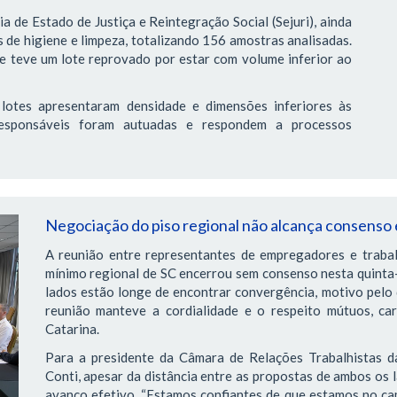
 de Estado de Justiça e Reintegração Social (Sejuri), ainda
 de higiene e limpeza, totalizando 156 amostras analisadas.
ue teve um lote reprovado por estar com volume inferior ao
lotes apresentaram densidade e dimensões inferiores às
 responsáveis foram autuadas e respondem a processos
Negociação do piso regional não alcança consenso
A reunião entre representantes de empregadores e trabal
mínimo regional de SC encerrou sem consenso nesta quinta-
lados estão longe de encontrar convergência, motivo pelo 
reunião manteve a cordialidade e o respeito mútuos, ca
Catarina.
Para a presidente da Câmara de Relações Trabalhistas da
Conti, apesar da distância entre as propostas de ambos os 
avanço efetivo. “Estamos confiantes de que estamos no ca