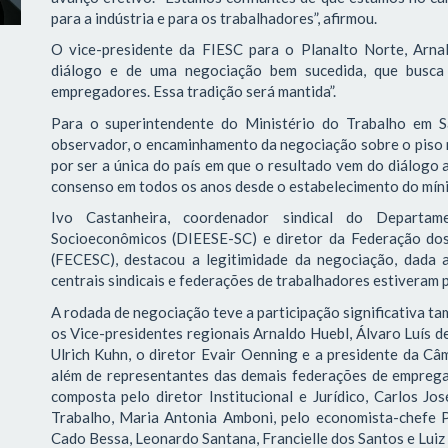
para a indústria e para os trabalhadores”, afirmou.
O vice-presidente da FIESC para o Planalto Norte, Arna
diálogo e de uma negociação bem sucedida, que busca
empregadores. Essa tradição será mantida”.
Para o superintendente do Ministério do Trabalho em S
observador, o encaminhamento da negociação sobre o piso 
por ser a única do país em que o resultado vem do diálogo 
consenso em todos os anos desde o estabelecimento do míni
Ivo Castanheira, coordenador sindical do Departame
Socioeconômicos (DIEESE-SC) e diretor da Federação do
(FECESC), destacou a legitimidade da negociação, dada 
centrais sindicais e federações de trabalhadores estiveram 
A rodada de negociação teve a participação significativa 
os Vice-presidentes regionais Arnaldo Huebl, Álvaro Luís d
Ulrich Kuhn, o diretor Evair Oenning e a presidente da Câ
além de representantes das demais federações de empregad
composta pelo diretor Institucional e Jurídico, Carlos Jo
Trabalho, Maria Antonia Amboni, pelo economista-chefe 
Cado Bessa, Leonardo Santana, Francielle dos Santos e Luiz