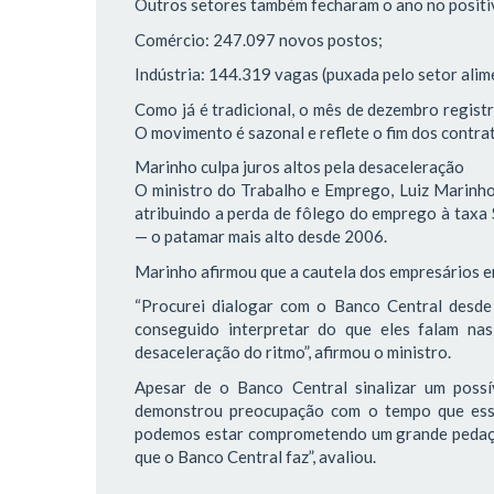
Outros setores também fecharam o ano no positi
Comércio: 247.097 novos postos;
Indústria: 144.319 vagas (puxada pelo setor alim
Como já é tradicional, o mês de dezembro regist
O movimento é sazonal e reflete o fim dos contra
Marinho culpa juros altos pela desaceleração
O ministro do Trabalho e Emprego, Luiz Marinho,
atribuindo a perda de fôlego do emprego à taxa
— o patamar mais alto desde 2006.
Marinho afirmou que a cautela dos empresários em
“Procurei dialogar com o Banco Central desde 
conseguido interpretar do que eles falam nas
desaceleração do ritmo”, afirmou o ministro.
Apesar de o Banco Central sinalizar um possí
demonstrou preocupação com o tempo que essa 
podemos estar comprometendo um grande pedaço
que o Banco Central faz”, avaliou.