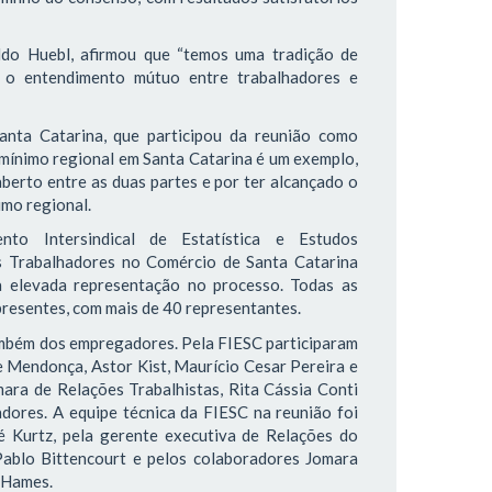
ldo Huebl, afirmou que “temos uma tradição de
 o entendimento mútuo entre trabalhadores e
anta Catarina, que participou da reunião como
mínimo regional em Santa Catarina é um exemplo,
aberto entre as duas partes e por ter alcançado o
mo regional.
nto Intersindical de Estatística e Estudos
s Trabalhadores no Comércio de Santa Catarina
a elevada representação no processo. Todas as
presentes, com mais de 40 representantes.
também dos empregadores. Pela FIESC participaram
e Mendonça, Astor Kist, Maurício Cesar Pereira e
mara de Relações Trabalhistas, Rita Cássia Conti
ores. A equipe técnica da FIESC na reunião foi
sé Kurtz, pela gerente executiva de Relações do
Pablo Bittencourt e pelos colaboradores Jomara
 Hames.