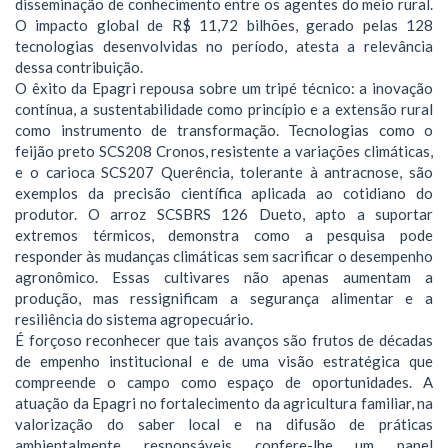
disseminação de conhecimento entre os agentes do meio rural.
O impacto global de R$ 11,72 bilhões, gerado pelas 128
tecnologias desenvolvidas no período, atesta a relevância
dessa contribuição.
O êxito da Epagri repousa sobre um tripé técnico: a inovação
contínua, a sustentabilidade como princípio e a extensão rural
como instrumento de transformação. Tecnologias como o
feijão preto SCS208 Cronos, resistente a variações climáticas,
e o carioca SCS207 Querência, tolerante à antracnose, são
exemplos da precisão científica aplicada ao cotidiano do
produtor. O arroz SCSBRS 126 Dueto, apto a suportar
extremos térmicos, demonstra como a pesquisa pode
responder às mudanças climáticas sem sacrificar o desempenho
agronômico. Essas cultivares não apenas aumentam a
produção, mas ressignificam a segurança alimentar e a
resiliência do sistema agropecuário.
É forçoso reconhecer que tais avanços são frutos de décadas
de empenho institucional e de uma visão estratégica que
compreende o campo como espaço de oportunidades. A
atuação da Epagri no fortalecimento da agricultura familiar, na
valorização do saber local e na difusão de práticas
ambientalmente responsáveis confere-lhe um papel