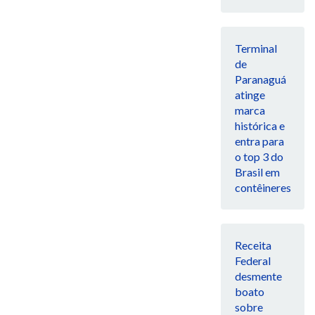
Terminal
de
Paranaguá
atinge
marca
histórica e
entra para
o top 3 do
Brasil em
contêineres
Receita
Federal
desmente
boato
sobre