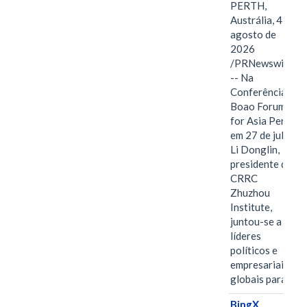
PERTH,
Austrália, 4 de
agosto de
2026
/PRNewswire/
-- Na
Conferência
Boao Forum
for Asia Perth,
em 27 de julho,
Li Donglin,
presidente do
CRRC
Zhuzhou
Institute,
juntou-se a
líderes
políticos e
empresariais
globais para…
BingX