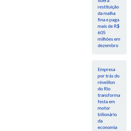
libera
restituição
da malha
fina e paga
mais de R$
605
milhões em
dezembro
Empresa
por trás do
réveillon
do Rio
transforma
festa em
motor
bilionário
da
economia