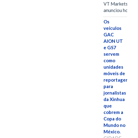
VT Markets
anunciou hoje o
Os
veículos
GAC
AION UT
e GS7
servem
como
unidades
móveis de
reportagem
para
jornalistas
da Xinhua
que
cobrem a
Copa do
Mundo no
México.