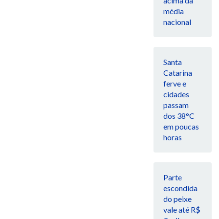
acima da
média
nacional
Santa
Catarina
ferve e
cidades
passam
dos 38°C
em poucas
horas
Parte
escondida
do peixe
vale até R$