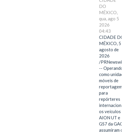
CIDADE
DO
MÉXICO,
qua, ago 5
2026
04:43
CIDADE DO
MÉXICO, 5 de
agosto de
2026
/PRNewswire/
-- Operando
como unidades
móveis de
reportagem
para
repórteres
internacionais,
os veículos
AION UT e
GS7 da GAC
assumiram o