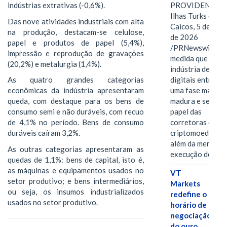
indústrias extrativas (-0,6%).
PROVIDENCIAL
Ilhas Turks e
Das nove atividades industriais com alta
Caicos, 5 de ago
na produção, destacam-se celulose,
de 2026
papel e produtos de papel (5,4%),
/PRNewswire/ --
impressão e reprodução de gravações
medida que a
(20,2%) e metalurgia (1,4%).
indústria de ativ
As quatro grandes categorias
digitais entra em
econômicas da indústria apresentaram
uma fase mais
queda, com destaque para os bens de
madura e seletiva
consumo semi e não duráveis, com recuo
papel das
de 4,1% no período. Bens de consumo
corretoras de
duráveis caíram 3,2%.
criptomoedas va
além da mera
As outras categorias apresentaram as
execução de…
quedas de 1,1%: bens de capital, isto é,
as máquinas e equipamentos usados no
VT
setor produtivo; e bens intermediários,
Markets
ou seja, os insumos industrializados
redefine o
usados no setor produtivo.
horário de
negociação
do ouro