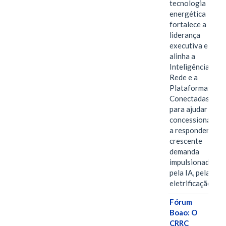
tecnologia
energética
fortalece a
liderança
executiva e
alinha a
Inteligência de
Rede e a
Plataformas
Conectadas
para ajudar as
concessionárias
a responder à
crescente
demanda
impulsionada
pela IA, pela
eletrificação…
Fórum
Boao: O
CRRC