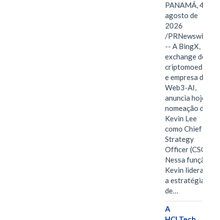
PANAMÁ, 4 de
agosto de
2026
/PRNewswire/
-- A BingX,
exchange de
criptomoedas
e empresa de
Web3-AI,
anuncia hoje a
nomeação de
Kevin Lee
como Chief
Strategy
Officer (CSO).
Nessa função,
Kevin liderará
a estratégia
de…
A
HCLTech