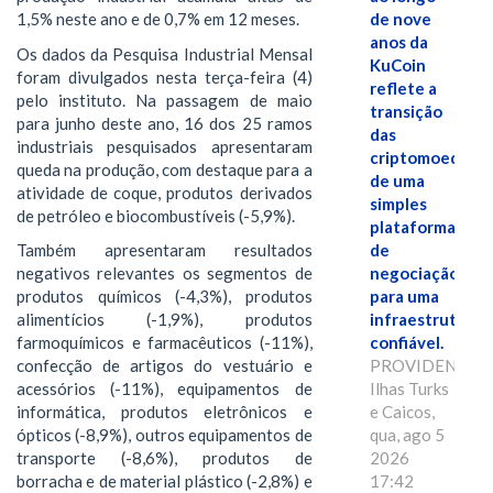
1,5% neste ano e de 0,7% em 12 meses.
de nove
anos da
Os dados da Pesquisa Industrial Mensal
KuCoin
foram divulgados nesta terça-feira (4)
reflete a
pelo instituto. Na passagem de maio
transição
para junho deste ano, 16 dos 25 ramos
das
industriais pesquisados apresentaram
criptomoedas
queda na produção, com destaque para a
de uma
atividade de coque, produtos derivados
simples
de petróleo e biocombustíveis (-5,9%).
plataforma
Também apresentaram resultados
de
negativos relevantes os segmentos de
negociação
produtos químicos (-4,3%), produtos
para uma
alimentícios (-1,9%), produtos
infraestrutura
farmoquímicos e farmacêuticos (-11%),
confiável.
confecção de artigos do vestuário e
PROVIDENCIAL
acessórios (-11%), equipamentos de
Ilhas Turks
informática, produtos eletrônicos e
e Caicos,
ópticos (-8,9%), outros equipamentos de
qua, ago 5
transporte (-8,6%), produtos de
2026
borracha e de material plástico (-2,8%) e
17:42