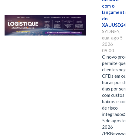
com o
lançamento
do
XAUUSD247
SYDNEY,
qua, ago 5
2026
09:00
O novo produto
permite que os
clientes negocie
CFDs em ouro 2
horas por dia, se
dias por semana,
com custos mais
baixos e control
de risco
integradosSYDN
5 de agosto de
2026
/PRNewswire/ --