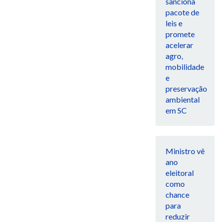
sanciona
pacote de
leis e
promete
acelerar
agro,
mobilidade
e
preservação
ambiental
em SC
Ministro vê
ano
eleitoral
como
chance
para
reduzir