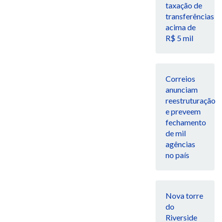
taxação de
transferências
acima de
R$ 5 mil
Correios
anunciam
reestruturação
e preveem
fechamento
de mil
agências
no país
Nova torre
do
Riverside