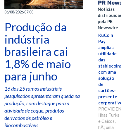
Notícias
06/08/2026 07:00
distribuídas
pela PR
Produção da
Newswire
indústria
KuCoin
Pay
brasileira cai
amplia a
utilidade
1,8% de maio
das
stablecoins
para junho
com uma
solução
de
16 dos 25 ramos industriais
cartões-
pesquisados apresentaram queda na
presente
produção, com destaque para a
corporativos.
PROVIDENCIAL
atividade de coque, produtos
Ilhas Turks
derivados de petróleo e
e Caicos,
biocombustíveis
hÃ¡ uma