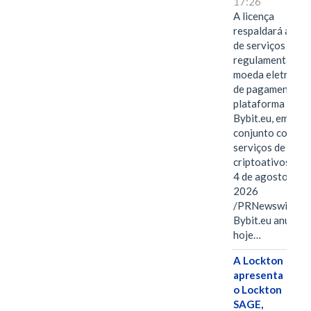
17:26
A licença
respaldará a ofe
de serviços
regulamentados 
moeda eletrônica
de pagamentos 
plataforma
Bybit.eu, em
conjunto com os
serviços de
criptoativos.VIE
4 de agosto de
2026
/PRNewswire/ --
Bybit.eu anuncio
hoje…
A Lockton
apresenta
o Lockton
SAGE,