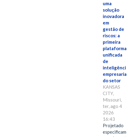
uma
solução
inovadora
em
gestão de
riscos: a
primeira
plataforma
unificada
de
inteligência
empresarial
do setor
KANSAS
CITY,
Missouri,
ter, ago 4
2026
16:43
Projetado
especificamente