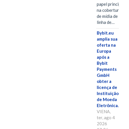
papel principal
na cobertura
de mídia de
linha de…
Bybit.eu
amplia sua
oferta na
Europa
após a
Bybit
Payments
GmbH
obter a
licença de
Instituição
de Moeda
Eletrônica.
VIENA,
ter, ago 4
2026