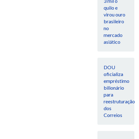
3 mil o
quilo e
virou ouro
brasileiro
no
mercado
asiático
DOU
oficializa
empréstimo
bilionário
para
reestruturação
dos
Correios