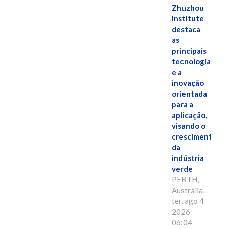
Zhuzhou
Institute
destaca
as
principais
tecnologias
e a
inovação
orientada
para a
aplicação,
visando o
crescimento
da
indústria
verde
PERTH,
Austrália,
ter, ago 4
2026
06:04