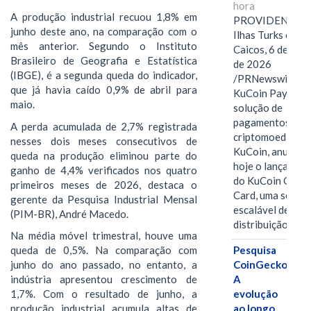
hora
A produção industrial recuou 1,8% em
PROVIDENCIAL
junho deste ano, na comparação com o
Ilhas Turks e
mês anterior. Segundo o Instituto
Caicos, 6 de ago
Brasileiro de Geografia e Estatística
de 2026
(IBGE), é a segunda queda do indicador,
/PRNewswire/ --
que já havia caído 0,9% de abril para
KuCoin Pay,
maio.
solução de
pagamentos em
A perda acumulada de 2,7% registrada
criptomoedas da
nesses dois meses consecutivos de
KuCoin, anuncio
queda na produção eliminou parte do
hoje o lançamen
ganho de 4,4% verificados nos quatro
do KuCoin Gift
primeiros meses de 2026, destaca o
Card, uma soluç
gerente da Pesquisa Industrial Mensal
escalável de
(PIM-BR), André Macedo.
distribuição de…
Na média móvel trimestral, houve uma
queda de 0,5%. Na comparação com
Pesquisa
junho do ano passado, no entanto, a
CoinGecko:
indústria apresentou crescimento de
A
1,7%. Com o resultado de junho, a
evolução
produção industrial acumula altas de
ao longo