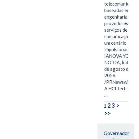
telecomunicaçõe
baseadas em
engenharia para
provedores de
serviços de
comunicação em
um cenário
impulsionado pel
IANOVA YORK e
NOIDA, Índia, 3
de agosto de
2026
/PRNewswire/ -
A HCLTech (NSE:
…
2
3
>
1
>>
Governador