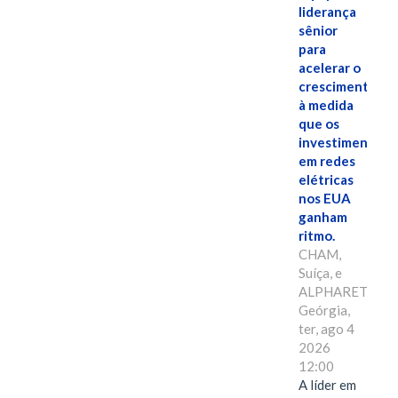
liderança
sênior
para
acelerar o
crescimento,
à medida
que os
investimentos
em redes
elétricas
nos EUA
ganham
ritmo.
CHAM,
Suíça, e
ALPHARETTA,
Geórgia,
ter, ago 4
2026
12:00
A líder em