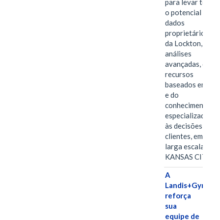
para levar todo
o potencial dos
dados
proprietários
da Lockton, das
análises
avançadas, dos
recursos
baseados em IA
e do
conhecimento
especializado
às decisões dos
clientes, em
larga escala
KANSAS CITY,…
A
Landis+Gyr
reforça
sua
equipe de