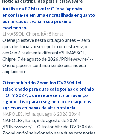
Notícias distribuídas pela PR Newswire
Análise da FP Markets: O iene japonês
encontra-se em uma encruzilhada enquanto
os mercados avaliam seu próximo
movimento.
LIMASSOL, Chipre, hÃ¡ 5 horas
O iene já esteve nesta situação antes — será
que a história vai se repetir ou, desta vez, o
cenário é realmente diferente?LIMASSOL,
Chipre, 7 de agosto de 2026 /PRNewswire/ --
O iene japonês continua sendo uma moeda
amplamente…
O trator híbrido Zoomlion DV3504 foi
selecionado para duas categorias do prêmio
TOTY 2027, o que representa um avanço
significativo para o segmento de máquinas
agrícolas chinesas de alta potência
NÁPOLES, Itália, qui, ago 6 2026 23:44
NÁPOLES, Itália, 6 de agosto de 2026
/PRNewswire/ -- O trator híbrido DV3504 da
Zoomlion foi selecionado para duas categorias