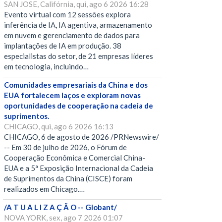
SAN JOSE, Califórnia, qui, ago 6 2026 16:28
Evento virtual com 12 sessões explora
inferência de IA, IA agentiva, armazenamento
em nuvem e gerenciamento de dados para
implantações de IA em produção. 38
especialistas do setor, de 21 empresas líderes
em tecnologia, incluindo…
Comunidades empresariais da China e dos
EUA fortalecem laços e exploram novas
oportunidades de cooperação na cadeia de
suprimentos.
CHICAGO, qui, ago 6 2026 16:13
CHICAGO, 6 de agosto de 2026 /PRNewswire/
-- Em 30 de julho de 2026, o Fórum de
Cooperação Econômica e Comercial China-
EUA e a 5ª Exposição Internacional da Cadeia
de Suprimentos da China (CISCE) foram
realizados em Chicago.…
/A T U A L I Z A Ç Ã O -- Globant/
NOVA YORK, sex, ago 7 2026 01:07