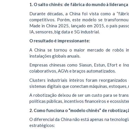
1. O salto chinês: de fábrica do mundo à lideranç
Durante décadas, a China foi vista como a “fábr
competitivos. Porém, este modelo se transformo
Made in China 2025, lançado em 2015, o país pass
IA, sensores, big data e 5G industrial.
O resultado é impressionante:
A China se tornou o maior mercado de robôs in
instalações globais anuais.
Empresas chinesas como Siasun, Estun, Efort e I
colaborativos, AGVs e braços automatizados.
Clusters industriais inteiros foram reorganizado
sistemas digitais que conectam máquinas, estoques, 
A robotização deixou de ser um custo para se trans
políticas públicas, incentivos financeiros e ecossis
2. Como funciona o “modelo chinês” de robotizaç
O diferencial da China não está apenas na tecnolog
estratégicos: