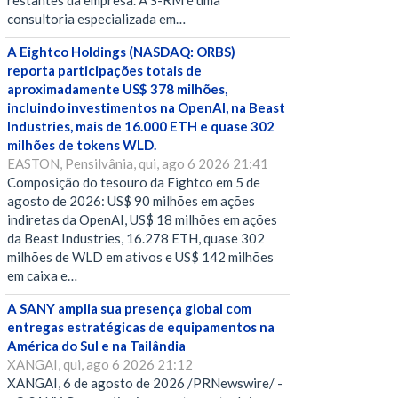
restantes da empresa. A S-RM é uma
consultoria especializada em…
A Eightco Holdings (NASDAQ: ORBS)
reporta participações totais de
aproximadamente US$ 378 milhões,
incluindo investimentos na OpenAI, na Beast
Industries, mais de 16.000 ETH e quase 302
milhões de tokens WLD.
EASTON, Pensilvânia, qui, ago 6 2026 21:41
Composição do tesouro da Eightco em 5 de
agosto de 2026: US$ 90 milhões em ações
indiretas da OpenAI, US$ 18 milhões em ações
da Beast Industries, 16.278 ETH, quase 302
milhões de WLD em ativos e US$ 142 milhões
em caixa e…
A SANY amplia sua presença global com
entregas estratégicas de equipamentos na
América do Sul e na Tailândia
XANGAI, qui, ago 6 2026 21:12
XANGAI, 6 de agosto de 2026 /PRNewswire/ -