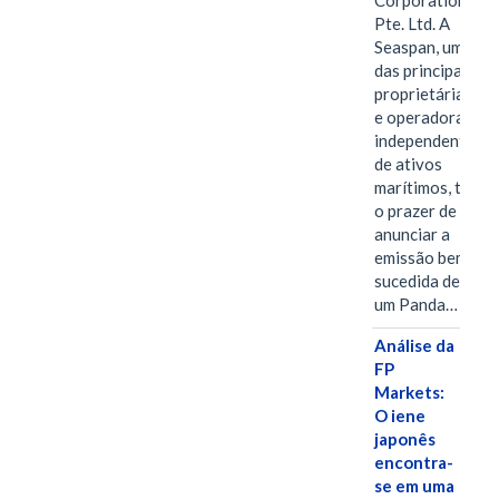
Corporation
Pte. Ltd. A
Seaspan, uma
das principais
proprietárias
e operadoras
independentes
de ativos
marítimos, tem
o prazer de
anunciar a
emissão bem-
sucedida de
um Panda…
Análise da
FP
Markets:
O iene
japonês
encontra-
se em uma