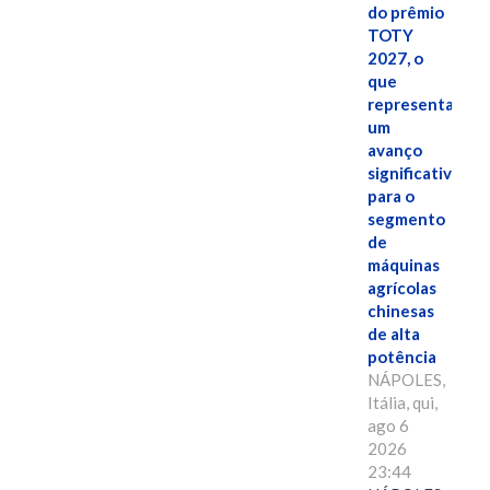
do prêmio
TOTY
2027, o
que
representa
um
avanço
significativo
para o
segmento
de
máquinas
agrícolas
chinesas
de alta
potência
NÁPOLES,
Itália, qui,
ago 6
2026
23:44