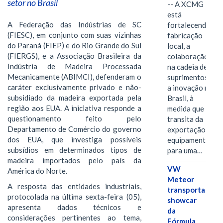
setor no Brasil
-- A XCMG
está
A Federação das Indústrias de SC
fortalecendo a
(FIESC), em conjunto com suas vizinhas
fabricação
do Paraná (FIEP) e do Rio Grande do Sul
local, a
(FIERGS), e a Associação Brasileira da
colaboração
Indústria de Madeira Processada
na cadeia de
Mecanicamente (ABIMCI), defenderam o
suprimentos e
caráter exclusivamente privado e não-
a inovação no
subsidiado da madeira exportada pela
Brasil, à
região aos EUA. A iniciativa responde a
medida que
questionamento feito pelo
transita da
Departamento de Comércio do governo
exportação de
dos EUA, que investiga possíveis
equipamentos
subsídios em determinados tipos de
para uma…
madeira importados pelo país da
VW
América do Norte.
Meteor
A resposta das entidades industriais,
transporta
protocolada na última sexta-feira (05),
showcar
apresenta dados técnicos e
da
considerações pertinentes ao tema,
Fórmula