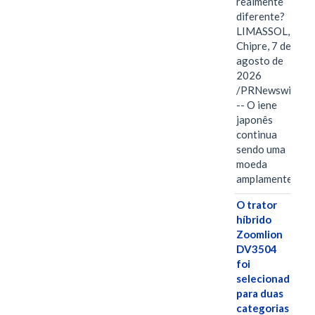
realmente
diferente?
LIMASSOL,
Chipre, 7 de
agosto de
2026
/PRNewswire/
-- O iene
japonês
continua
sendo uma
moeda
amplamente…
O trator
híbrido
Zoomlion
DV3504
foi
selecionado
para duas
categorias