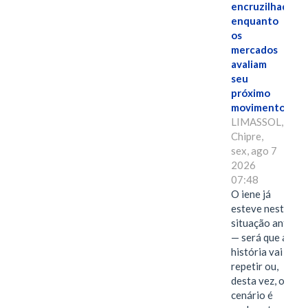
encruzilhada
enquanto
os
mercados
avaliam
seu
próximo
movimento.
LIMASSOL,
Chipre,
sex, ago 7
2026
07:48
O iene já
esteve nesta
situação antes
— será que a
história vai se
repetir ou,
desta vez, o
cenário é