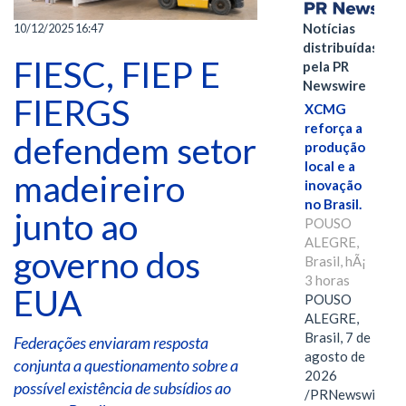
Notícias
10/12/2025 16:47
distribuídas
FIESC, FIEP E
pela PR
Newswire
FIERGS
XCMG
reforça a
defendem setor
produção
local e a
madeireiro
inovação
no Brasil.
junto ao
POUSO
ALEGRE,
governo dos
Brasil, hÃ¡
3 horas
EUA
POUSO
ALEGRE,
Brasil, 7 de
Federações enviaram resposta
agosto de
conjunta a questionamento sobre a
2026
possível existência de subsídios ao
/PRNewswire/