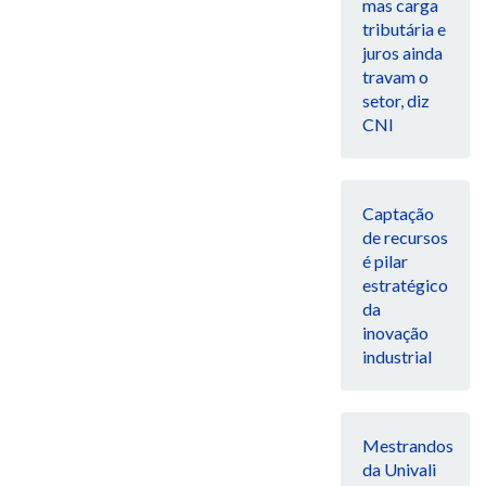
mas carga
tributária e
juros ainda
travam o
setor, diz
CNI
Captação
de recursos
é pilar
estratégico
da
inovação
industrial
Mestrandos
da Univali