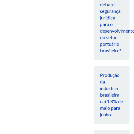
debate
segurança
jurídica
para o
desenvolviment
do setor
portuário
brasileiro*
Produção
da
indústria
brasileira
cai 1,8% de
maio para
junho