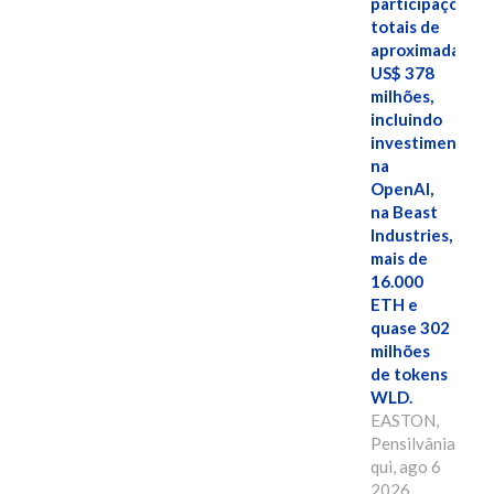
participações
totais de
aproximadamen
US$ 378
milhões,
incluindo
investimentos
na
OpenAI,
na Beast
Industries,
mais de
16.000
ETH e
quase 302
milhões
de tokens
WLD.
EASTON,
Pensilvânia,
qui, ago 6
2026