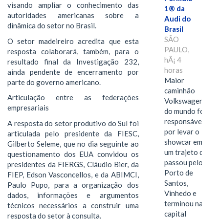
visando ampliar o conhecimento das
1® da
autoridades americanas sobre a
Audi do
dinâmica do setor no Brasil.
Brasil
SÃO
O setor madeireiro acredita que esta
PAULO,
resposta colaborará, também, para o
hÃ¡ 4
resultado final da Investigação 232,
horas
ainda pendente de encerramento por
Maior
parte do governo americano.
caminhão
Articulação entre as federações
Volkswagen
empresariais
do mundo foi
responsável
A resposta do setor produtivo do Sul foi
por levar o
articulada pelo presidente da FIESC,
showcar em
Gilberto Seleme, que no dia seguinte ao
um trajeto que
questionamento dos EUA convidou os
passou pelo
presidentes da FIERGS, Cláudio Bier, da
Porto de
FIEP, Edson Vasconcellos, e da ABIMCI,
Santos,
Paulo Pupo, para a organização dos
Vinhedo e
dados, informações e argumentos
terminou na
técnicos necessários a construir uma
capital
resposta do setor à consulta.