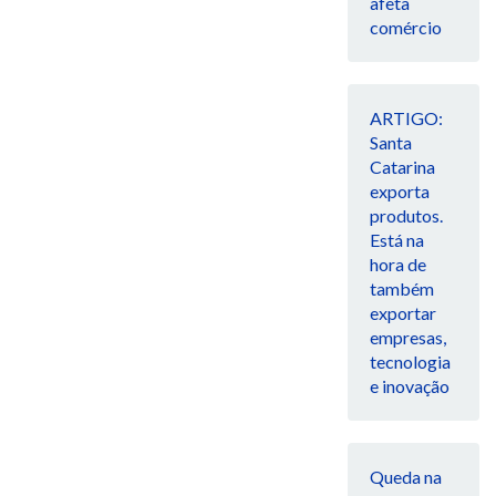
afeta
comércio
ARTIGO:
Santa
Catarina
exporta
produtos.
Está na
hora de
também
exportar
empresas,
tecnologia
e inovação
Queda na