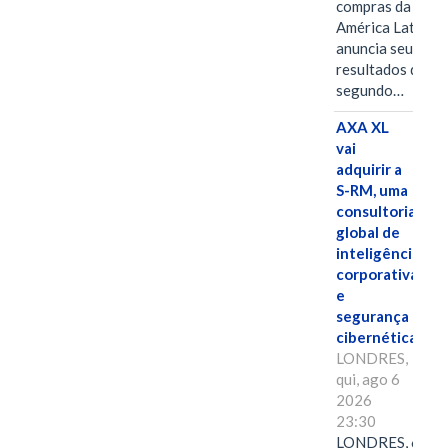
compras da
América Latina
anuncia seus
resultados do
segundo…
AXA XL
vai
adquirir a
S-RM, uma
consultoria
global de
inteligência
corporativa
e
segurança
cibernética
LONDRES,
qui, ago 6
2026
23:30
LONDRES, 6 de