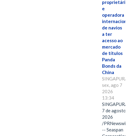
proprietária
e
operadora
internacional
de navios
a ter
acesso ao
mercado
de títulos
Panda
Bonds da
China
SINGAPURA,
sex, ago 7
2026
13:34
SINGAPURA,
7 de agosto de
2026
/PRNewswire/
-- Seaspan