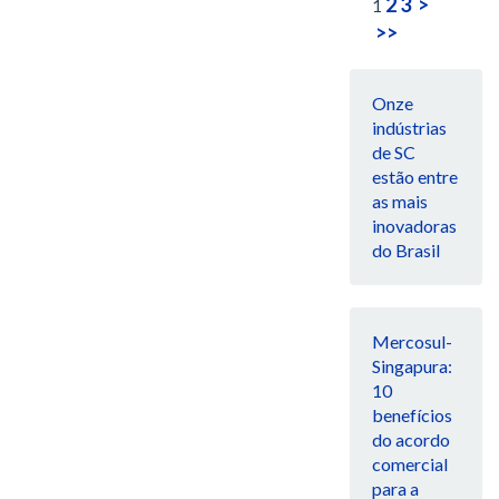
2
3
>
1
>>
Onze
indústrias
de SC
estão entre
as mais
inovadoras
do Brasil
Mercosul-
Singapura:
10
benefícios
do acordo
comercial
para a