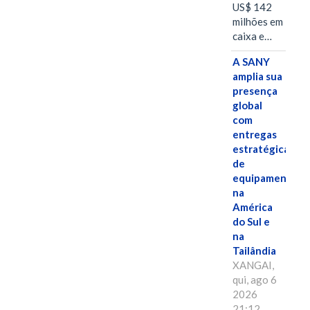
US$ 142
milhões em
caixa e…
A SANY
amplia sua
presença
global
com
entregas
estratégicas
de
equipamentos
na
América
do Sul e
na
Tailândia
XANGAI,
qui, ago 6
2026
21:12