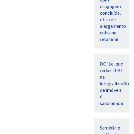
dragagem
concluída,
obra de
alargamento
entra na
reta final
BC: Lei que
reduz ITBI
na
integralização
de imóveis
é
sancionada
Seminário