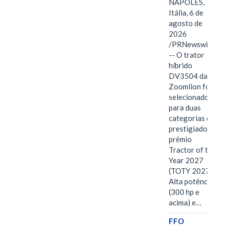
NÁPOLES,
Itália, 6 de
agosto de
2026
/PRNewswire/
-- O trator
híbrido
DV3504 da
Zoomlion foi
selecionado
para duas
categorias do
prestigiado
prêmio
Tractor of the
Year 2027
(TOTY 2027:
Alta potência
(300 hp e
acima) e…
FFO