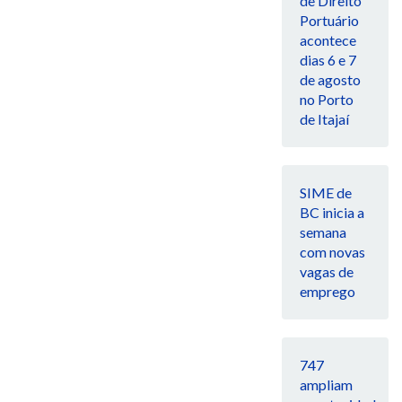
de Direito
Portuário
acontece
dias 6 e 7
de agosto
no Porto
de Itajaí
SIME de
BC inicia a
semana
com novas
vagas de
emprego
747
ampliam