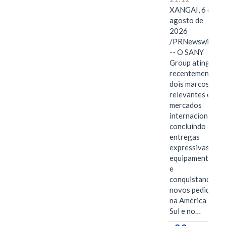
XANGAI, 6 de
agosto de
2026
/PRNewswire/
-- O SANY
Group atingiu
recentemente
dois marcos
relevantes em
mercados
internacionais,
concluindo
entregas
expressivas de
equipamentos
e
conquistando
novos pedidos
na América do
Sul e no…