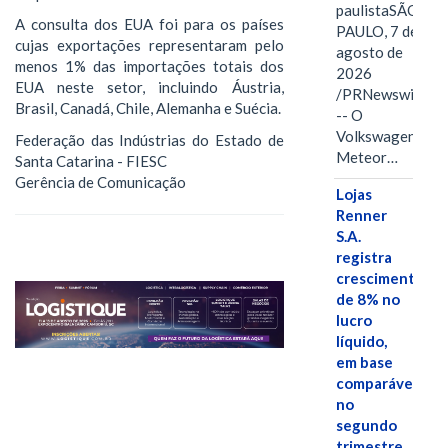
paulistaSÃO
A consulta dos EUA foi para os países
PAULO, 7 de
cujas exportações representaram pelo
agosto de
menos 1% das importações totais dos
2026
EUA neste setor, incluindo Áustria,
/PRNewswire/
Brasil, Canadá, Chile, Alemanha e Suécia.
-- O
Volkswagen
Federação das Indústrias do Estado de
Meteor…
Santa Catarina - FIESC
Gerência de Comunicação
Lojas
Renner
S.A.
registra
crescimento
de 8% no
lucro
líquido,
em base
comparável,
no
segundo
trimestre