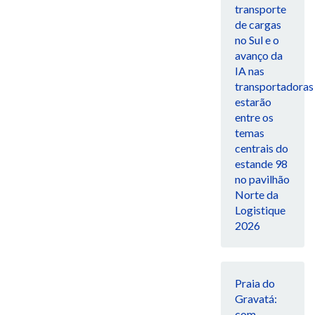
transporte
de cargas
no Sul e o
avanço da
IA nas
transportadoras
estarão
entre os
temas
centrais do
estande 98
no pavilhão
Norte da
Logistique
2026
Praia do
Gravatá:
com