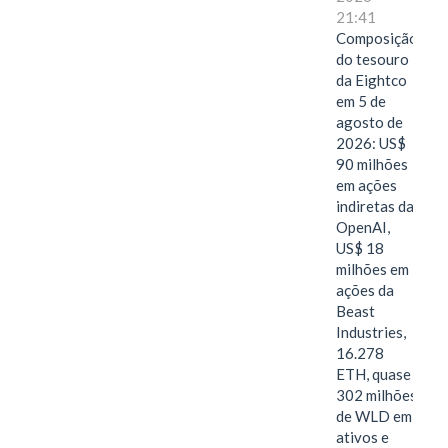
21:41
Composição
do tesouro
da Eightco
em 5 de
agosto de
2026: US$
90 milhões
em ações
indiretas da
OpenAI,
US$ 18
milhões em
ações da
Beast
Industries,
16.278
ETH, quase
302 milhões
de WLD em
ativos e