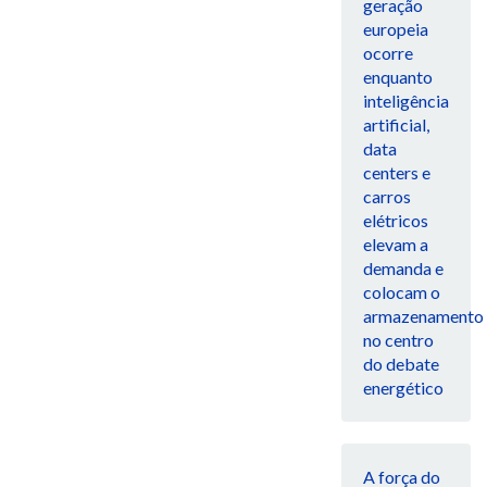
geração
europeia
ocorre
enquanto
inteligência
artificial,
data
centers e
carros
elétricos
elevam a
demanda e
colocam o
armazenamento
no centro
do debate
energético
A força do