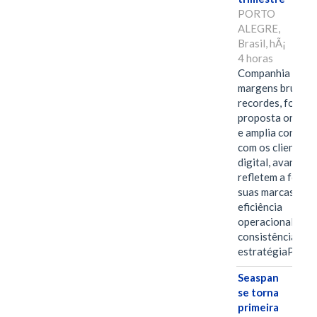
PORTO
ALEGRE,
Brasil, hÃ¡
4 horas
Companhia alcan
margens brutas
recordes, fortal
proposta omnica
e amplia conexã
com os clientes 
digital, avanços 
refletem a força 
suas marcas, a
eficiência
operacional e a
consistência de 
estratégiaPOR
Seaspan
se torna
primeira