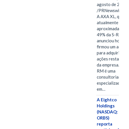
agosto de 2026
/PRNewswire/ -
A AXA XL, que
atualmente deté
aproximadament
49% da S-RM,
anunciou hoje qu
firmou um acord
para adquirir as
ações restantes
da empresa. A S-
RM é uma
consultoria
especializada
em…
A Eightco
Holdings
(NASDAQ:
ORBS)
reporta