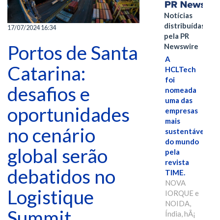
Notícias
distribuídas
17/07/2024 16:34
pela PR
Portos de Santa
Newswire
A
Catarina:
HCLTech
foi
desafios e
nomeada
uma das
oportunidades
empresas
mais
no cenário
sustentáveis
do mundo
global serão
pela
revista
debatidos no
TIME.
NOVA
Logistique
IORQUE e
NOIDA,
Summit
Índia, hÃ¡