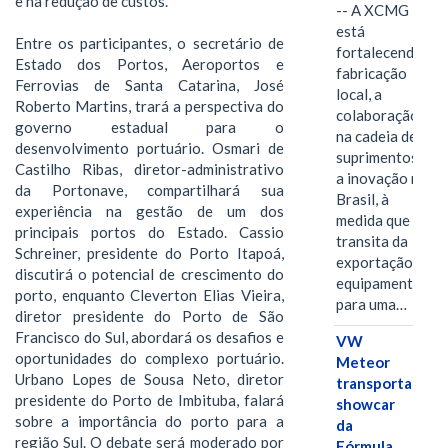
e na redução de custos.
-- A XCMG
está
Entre os participantes, o secretário de
fortalecendo a
Estado dos Portos, Aeroportos e
fabricação
Ferrovias de Santa Catarina, José
local, a
Roberto Martins, trará a perspectiva do
colaboração
governo estadual para o
na cadeia de
desenvolvimento portuário. Osmari de
suprimentos e
Castilho Ribas, diretor-administrativo
a inovação no
da Portonave, compartilhará sua
Brasil, à
experiência na gestão de um dos
medida que
principais portos do Estado. Cassio
transita da
Schreiner, presidente do Porto Itapoá,
exportação de
discutirá o potencial de crescimento do
equipamentos
porto, enquanto Cleverton Elias Vieira,
para uma…
diretor presidente do Porto de São
Francisco do Sul, abordará os desafios e
VW
oportunidades do complexo portuário.
Meteor
Urbano Lopes de Sousa Neto, diretor
transporta
presidente do Porto de Imbituba, falará
showcar
sobre a importância do porto para a
da
região Sul. O debate será moderado por
Fórmula