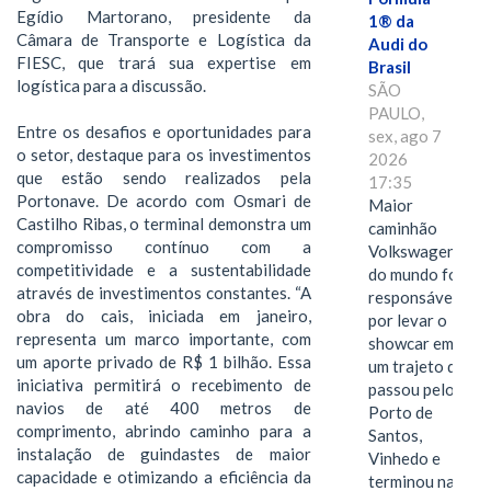
Egídio Martorano, presidente da
1® da
Câmara de Transporte e Logística da
Audi do
FIESC, que trará sua expertise em
Brasil
logística para a discussão.
SÃO
PAULO,
Entre os desafios e oportunidades para
sex, ago 7
o setor, destaque para os investimentos
2026
que estão sendo realizados pela
17:35
Portonave. De acordo com Osmari de
Maior
Castilho Ribas, o terminal demonstra um
caminhão
compromisso contínuo com a
Volkswagen
competitividade e a sustentabilidade
do mundo foi
através de investimentos constantes. “A
responsável
obra do cais, iniciada em janeiro,
por levar o
representa um marco importante, com
showcar em
um aporte privado de R$ 1 bilhão. Essa
um trajeto que
iniciativa permitirá o recebimento de
passou pelo
navios de até 400 metros de
Porto de
comprimento, abrindo caminho para a
Santos,
instalação de guindastes de maior
Vinhedo e
capacidade e otimizando a eficiência da
terminou na