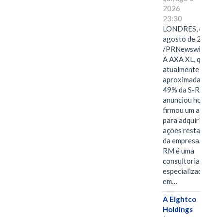
2026
23:30
LONDRES, 6 de
agosto de 2026
/PRNewswire/ -
A AXA XL, que
atualmente deté
aproximadament
49% da S-RM,
anunciou hoje qu
firmou um acord
para adquirir as
ações restantes
da empresa. A S-
RM é uma
consultoria
especializada
em…
A Eightco
Holdings