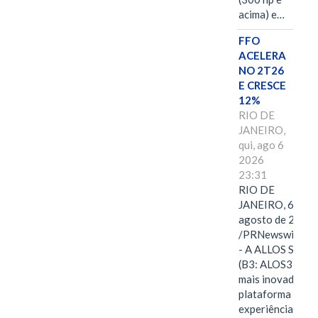
acima) e…
FFO
ACELERA
NO 2T26
E CRESCE
12%
RIO DE
JANEIRO,
qui, ago 6
2026
23:31
RIO DE
JANEIRO, 6 de
agosto de 2026
/PRNewswire/ -
- A ALLOS S.A.
(B3: ALOS3), a
mais inovadora
plataforma de
experiências,