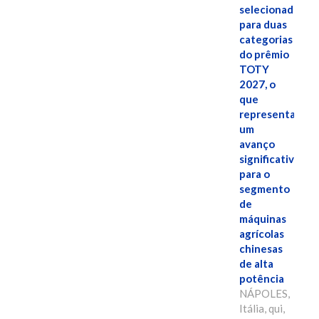
selecionado
para duas
categorias
do prêmio
TOTY
2027, o
que
representa
um
avanço
significativo
para o
segmento
de
máquinas
agrícolas
chinesas
de alta
potência
NÁPOLES,
Itália, qui,