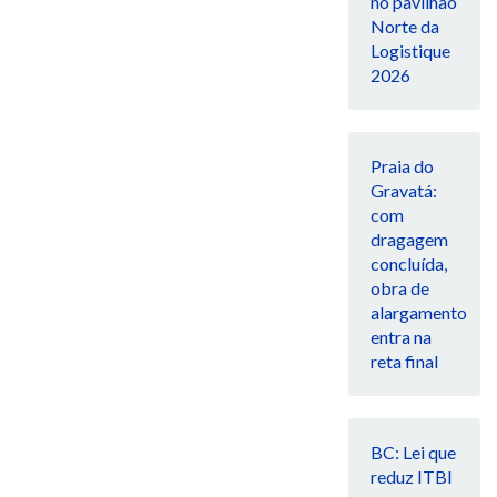
no pavilhão
Norte da
Logistique
2026
Praia do
Gravatá:
com
dragagem
concluída,
obra de
alargamento
entra na
reta final
BC: Lei que
reduz ITBI