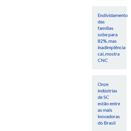
Endividamento
das
famílias
sobe para
82%, mas
inadimplência
cai, mostra
CNC
Onze
indústrias
de SC
estão entre
as mais
inovadoras
do Brasil