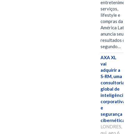
entretenimento,
serviços,
lifestyle e
compras da
América Latina
anuncia seus
resultados do
segundo…
AXA XL
vai
adquirir a
S-RM, uma
consultoria
global de
inteligência
corporativa
e
segurança
cibernética
LONDRES,
qui, ago 6