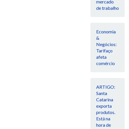
mercado
de trabalho
Economia
&
Negócios:
Tarifaço
afeta
comércio
ARTIGO:
Santa
Catarina
exporta
produtos.
Está na
hora de