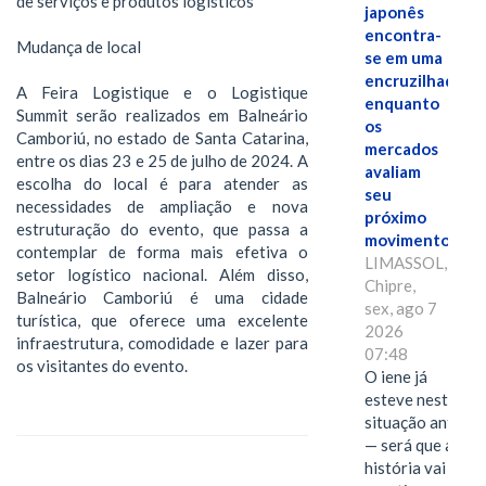
de serviços e produtos logísticos
japonês
encontra-
Mudança de local
se em uma
encruzilhada
A Feira Logistique e o Logistique
enquanto
Summit serão realizados em Balneário
os
Camboriú, no estado de Santa Catarina,
mercados
entre os dias 23 e 25 de julho de 2024. A
avaliam
escolha do local é para atender as
seu
necessidades de ampliação e nova
próximo
estruturação do evento, que passa a
movimento.
contemplar de forma mais efetiva o
LIMASSOL,
setor logístico nacional. Além disso,
Chipre,
Balneário Camboriú é uma cidade
sex, ago 7
turística, que oferece uma excelente
2026
infraestrutura, comodidade e lazer para
07:48
os visitantes do evento.
O iene já
esteve nesta
situação antes
— será que a
história vai se