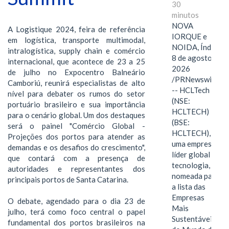
30
minutos
NOVA
A Logistique 2024, feira de referência
IORQUE e
em logística, transporte multimodal,
NOIDA, Índia,
intralogística, supply chain e comércio
8 de agosto de
internacional, que acontece de 23 a 25
2026
de julho no Expocentro Balneário
/PRNewswire/
Camboriú, reunirá especialistas de alto
-- HCLTech
nível para debater os rumos do setor
(NSE:
portuário brasileiro e sua importância
HCLTECH)
para o cenário global. Um dos destaques
(BSE:
será o painel "Comércio Global -
HCLTECH),
Projeções dos portos para atender as
uma empresa
demandas e os desafios do crescimento",
líder global em
que contará com a presença de
tecnologia, foi
autoridades e representantes dos
nomeada para
principais portos de Santa Catarina.
a lista das
Empresas
O debate, agendado para o dia 23 de
Mais
julho, terá como foco central o papel
Sustentáveis
fundamental dos portos brasileiros na