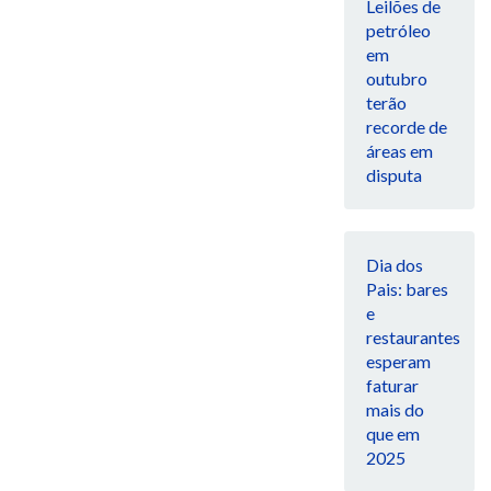
Leilões de
petróleo
em
outubro
terão
recorde de
áreas em
disputa
Dia dos
Pais: bares
e
restaurantes
esperam
faturar
mais do
que em
2025