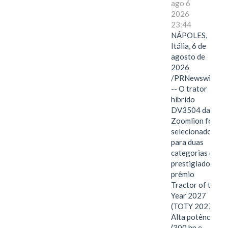
ago 6
2026
23:44
NÁPOLES,
Itália, 6 de
agosto de
2026
/PRNewswire/
-- O trator
híbrido
DV3504 da
Zoomlion foi
selecionado
para duas
categorias do
prestigiado
prêmio
Tractor of the
Year 2027
(TOTY 2027:
Alta potência
(300 hp e