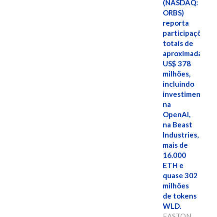
(NASDAQ:
ORBS)
reporta
participações
totais de
aproximadamen
US$ 378
milhões,
incluindo
investimentos
na
OpenAI,
na Beast
Industries,
mais de
16.000
ETH e
quase 302
milhões
de tokens
WLD.
EASTON,