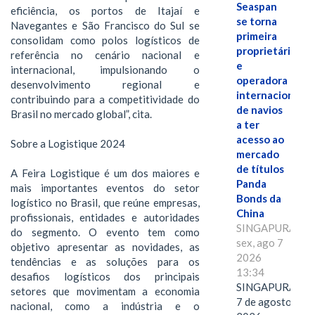
Seaspan
eficiência, os portos de Itajaí e
se torna
Navegantes e São Francisco do Sul se
primeira
consolidam como polos logísticos de
proprietária
referência no cenário nacional e
e
internacional, impulsionando o
operadora
desenvolvimento regional e
internacional
contribuindo para a competitividade do
de navios
Brasil no mercado global”, cita.
a ter
acesso ao
Sobre a Logistique 2024
mercado
de títulos
A Feira Logistique é um dos maiores e
Panda
mais importantes eventos do setor
Bonds da
logístico no Brasil, que reúne empresas,
China
profissionais, entidades e autoridades
SINGAPURA,
do segmento. O evento tem como
sex, ago 7
objetivo apresentar as novidades, as
2026
tendências e as soluções para os
13:34
desafios logísticos dos principais
SINGAPURA,
setores que movimentam a economia
7 de agosto de
nacional, como a indústria e o