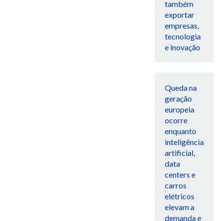
também
exportar
empresas,
tecnologia
e inovação
Queda na
geração
europeia
ocorre
enquanto
inteligência
artificial,
data
centers e
carros
elétricos
elevam a
demanda e