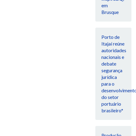
em
Brusque
Porto de
Itajaí reúne
autoridades
nacionais e
debate
segurança
jurídica
para o
desenvolviment
do setor
portuário
brasileiro*
Produção