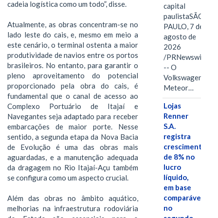
cadeia logística como um todo”, disse.
capital
paulistaSÃO
Atualmente, as obras concentram-se no
PAULO, 7 de
lado leste do cais, e, mesmo em meio a
agosto de
este cenário, o terminal ostenta a maior
2026
produtividade de navios entre os portos
/PRNewswire/
brasileiros. No entanto, para garantir o
-- O
pleno aproveitamento do potencial
Volkswagen
proporcionado pela obra do cais, é
Meteor…
fundamental que o canal de acesso ao
Lojas
Complexo Portuário de Itajaí e
Renner
Navegantes seja adaptado para receber
S.A.
embarcações de maior porte. Nesse
registra
sentido, a segunda etapa da Nova Bacia
crescimento
de Evolução é uma das obras mais
de 8% no
aguardadas, e a manutenção adequada
lucro
da dragagem no Rio Itajaí-Açu também
líquido,
se configura como um aspecto crucial.
em base
comparável,
Além das obras no âmbito aquático,
no
melhorias na infraestrutura rodoviária