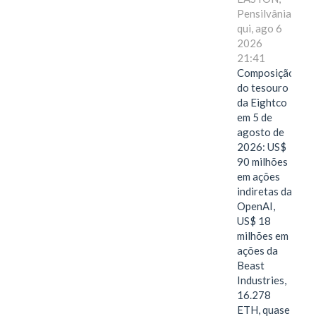
Pensilvânia,
qui, ago 6
2026
21:41
Composição
do tesouro
da Eightco
em 5 de
agosto de
2026: US$
90 milhões
em ações
indiretas da
OpenAI,
US$ 18
milhões em
ações da
Beast
Industries,
16.278
ETH, quase