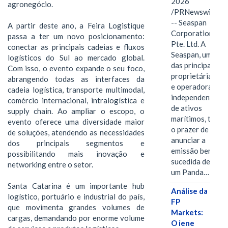
2026
agronegócio.
/PRNewswire/
-- Seaspan
A partir deste ano, a Feira Logistique
Corporation
passa a ter um novo posicionamento:
Pte. Ltd. A
conectar as principais cadeias e fluxos
Seaspan, uma
logísticos do Sul ao mercado global.
das principais
Com isso, o evento expande o seu foco,
proprietárias
abrangendo todas as interfaces da
e operadoras
cadeia logística, transporte multimodal,
independentes
comércio internacional, intralogística e
de ativos
supply chain. Ao ampliar o escopo, o
marítimos, tem
evento oferece uma diversidade maior
o prazer de
de soluções, atendendo as necessidades
anunciar a
dos principais segmentos e
emissão bem-
possibilitando mais inovação e
sucedida de
networking entre o setor.
um Panda…
Santa Catarina é um importante hub
Análise da
logístico, portuário e industrial do país,
FP
que movimenta grandes volumes de
Markets:
cargas, demandando por enorme volume
O iene