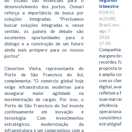
segundo
do Estado são essenciais para o
trimestre
desenvolvimento dos portos. Osmari
PORTO
reforça a importância da busca por
ALEGRE,
soluções integradas. "Precisamos
Brasil, sex,
buscar soluções integradas e, nesse
ago 7
sentido, os painéis de debate são
2026
excelentes oportunidades para o
17:00
diálogo e a construção de um futuro
Companhia alcan
ainda mais próspero para os nossos
margens brutas
portos."
recordes, fortal
proposta omnica
Cleverton Vieira, representante do
e amplia conexã
Porto de São Francisco do Sul,
com os clientes 
complementa: "O comércio global hoje
digital, avanços 
exige infraestruturas modernas para
refletem a força 
assegurar maior agilidade na
suas marcas, a
movimentação de cargas. Por isso, o
eficiência
Porto de São Francisco do Sul investe
operacional e a
continuamente em inovação e
consistência de 
tecnologia. Com investimentos
estratégiaPOR
estratégicos, modernização da
infraestrutura e um compromisso com a