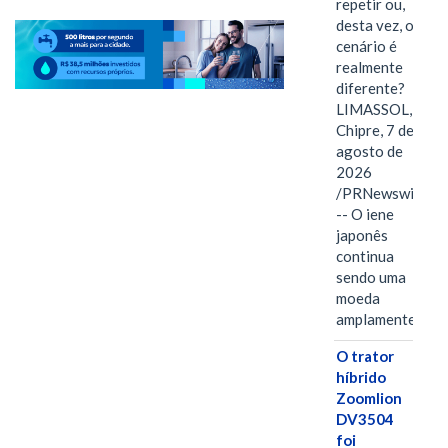
repetir ou,
desta vez, o
cenário é
realmente
diferente?
LIMASSOL,
Chipre, 7 de
agosto de
2026
/PRNewswire/
-- O iene
japonês
continua
sendo uma
moeda
amplamente…
O trator
híbrido
Zoomlion
DV3504
foi