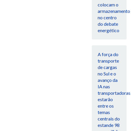
colocam o
armazenamento
no centro
do debate
energético
A força do
transporte
de cargas
no Sul e o
avanço da
IA nas
transportadoras
estarão
entre os
temas
centrais do
estande 98