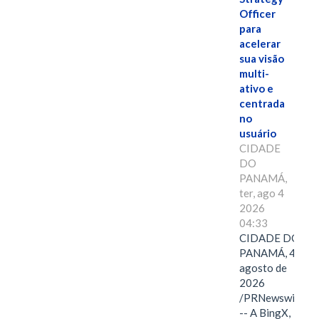
Officer
para
acelerar
sua visão
multi-
ativo e
centrada
no
usuário
CIDADE
DO
PANAMÁ,
ter, ago 4
2026
04:33
CIDADE DO
PANAMÁ, 4 de
agosto de
2026
/PRNewswire/
-- A BingX,