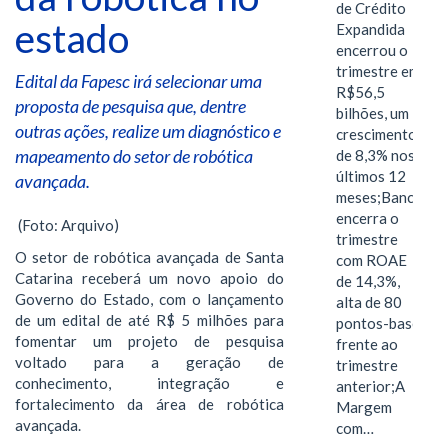
de Crédito
estado
Expandida
encerrou o
trimestre em
Edital da Fapesc irá selecionar uma
R$56,5
proposta de pesquisa que, dentre
bilhões, um
outras ações, realize um diagnóstico e
crescimento
mapeamento do setor de robótica
de 8,3% nos
últimos 12
avançada.
meses;Banco
encerra o
(Foto: Arquivo)
trimestre
O setor de robótica avançada de Santa
com ROAE
Catarina receberá um novo apoio do
de 14,3%,
Governo do Estado, com o lançamento
alta de 80
de um edital de até R$ 5 milhões para
pontos-base
fomentar um projeto de pesquisa
frente ao
voltado para a geração de
trimestre
conhecimento, integração e
anterior;A
fortalecimento da área de robótica
Margem
avançada.
com…