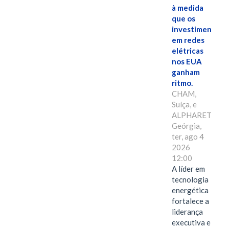
à medida
que os
investimentos
em redes
elétricas
nos EUA
ganham
ritmo.
CHAM,
Suíça, e
ALPHARETTA,
Geórgia,
ter, ago 4
2026
12:00
A líder em
tecnologia
energética
fortalece a
liderança
executiva e