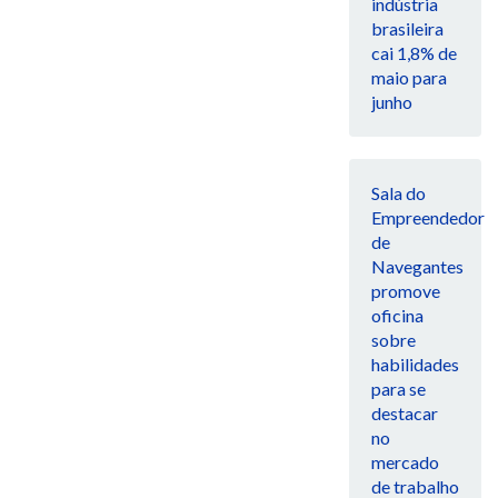
indústria
brasileira
cai 1,8% de
maio para
junho
Sala do
Empreendedor
de
Navegantes
promove
oficina
sobre
habilidades
para se
destacar
no
mercado
de trabalho