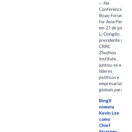
-- Na
Conferência
Boao Forum
for Asia Perth,
em 27 de julho,
Li Donglin,
presidente do
CRRC
Zhuzhou
Institute,
juntou-se a
líderes
políticos e
empresariais
globais para…
BingX
nomeia
Kevin Lee
como
Chief
Strategy