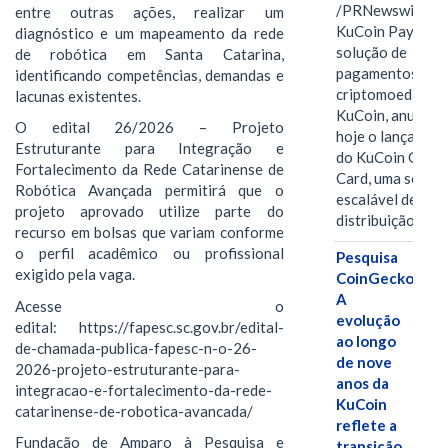
/PRNewswire/ --
entre outras ações, realizar um
KuCoin Pay,
diagnóstico e um mapeamento da rede
solução de
de robótica em Santa Catarina,
pagamentos em
identificando competências, demandas e
criptomoedas da
lacunas existentes.
KuCoin, anuncio
O edital 26/2026 – Projeto
hoje o lançamen
Estruturante para Integração e
do KuCoin Gift
Fortalecimento da Rede Catarinense de
Card, uma soluç
Robótica Avançada permitirá que o
escalável de
projeto aprovado utilize parte do
distribuição de…
recurso em bolsas que variam conforme
o perfil acadêmico ou profissional
Pesquisa
exigido pela vaga.
CoinGecko:
A
Acesse o
evolução
edital: https://fapesc.sc.gov.br/edital-
ao longo
de-chamada-publica-fapesc-n-o-26-
de nove
2026-projeto-estruturante-para-
anos da
integracao-e-fortalecimento-da-rede-
KuCoin
catarinense-de-robotica-avancada/
reflete a
Fundação de Amparo à Pesquisa e
transição