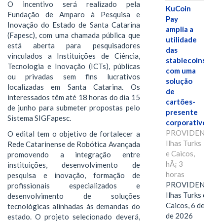
O incentivo será realizado pela
KuCoin
Fundação de Amparo à Pesquisa e
Pay
Inovação do Estado de Santa Catarina
amplia a
(Fapesc), com uma chamada pública que
utilidade
está aberta para pesquisadores
das
vinculados a Instituições de Ciência,
stablecoins
Tecnologia e Inovação (ICTs), públicas
com uma
ou privadas sem fins lucrativos
solução
localizadas em Santa Catarina. Os
de
interessados têm até 18 horas do dia 15
cartões-
de junho para submeter propostas pelo
presente
Sistema SIGFapesc.
corporativos.
PROVIDENCIAL
O edital tem o objetivo de fortalecer a
Ilhas Turks
Rede Catarinense de Robótica Avançada
e Caicos,
promovendo a integração entre
hÃ¡ 3
instituições, desenvolvimento de
horas
pesquisa e inovação, formação de
PROVIDENCIAL
profissionais especializados e
Ilhas Turks e
desenvolvimento de soluções
Caicos, 6 de ago
tecnológicas alinhadas às demandas do
de 2026
estado. O projeto selecionado deverá,