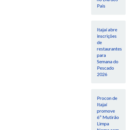
Pais
Itajaí abre
inscrições
de
restaurantes
para
Semana do
Pescado
2026
Procon de
Itajaí
promove
6º Mutirão
Limpa
Nome com