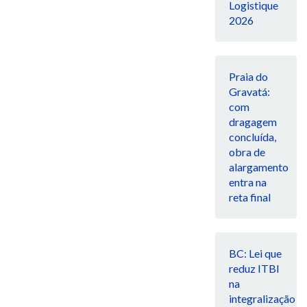
Logistique
2026
Praia do
Gravatá:
com
dragagem
concluída,
obra de
alargamento
entra na
reta final
BC: Lei que
reduz ITBI
na
integralização