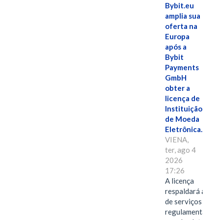
Bybit.eu
amplia sua
oferta na
Europa
após a
Bybit
Payments
GmbH
obter a
licença de
Instituição
de Moeda
Eletrônica.
VIENA,
ter, ago 4
2026
17:26
A licença
respaldará a ofe
de serviços
regulamentados 