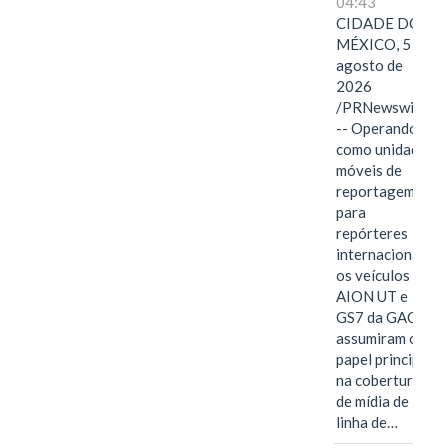
04:43
CIDADE DO
MÉXICO, 5 de
agosto de
2026
/PRNewswire/
-- Operando
como unidades
móveis de
reportagem
para
repórteres
internacionais,
os veículos
AION UT e
GS7 da GAC
assumiram o
papel principal
na cobertura
de mídia de
linha de…