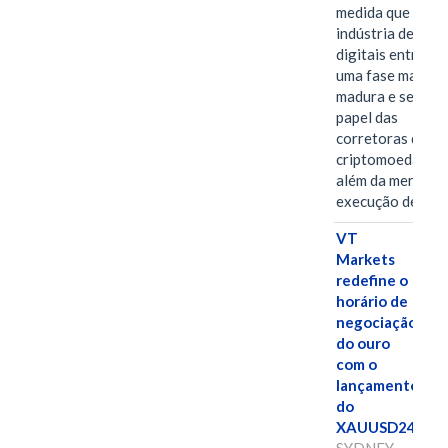
medida que a
indústria de ativ
digitais entra em
uma fase mais
madura e seletiva
papel das
corretoras de
criptomoedas va
além da mera
execução de…
VT
Markets
redefine o
horário de
negociação
do ouro
com o
lançamento
do
XAUUSD247