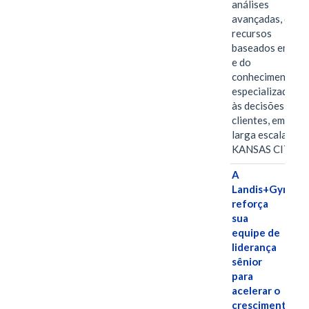
análises
avançadas, dos
recursos
baseados em IA
e do
conhecimento
especializado
às decisões dos
clientes, em
larga escala
KANSAS CITY,…
A
Landis+Gyr
reforça
sua
equipe de
liderança
sênior
para
acelerar o
crescimento,