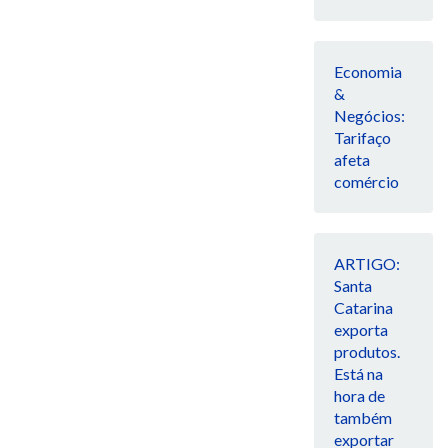
Economia
&
Negócios:
Tarifaço
afeta
comércio
ARTIGO:
Santa
Catarina
exporta
produtos.
Está na
hora de
também
exportar