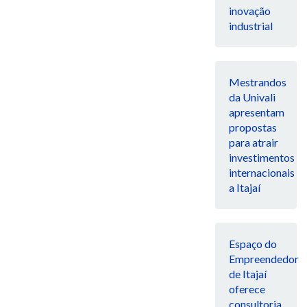
inovação
industrial
Mestrandos
da Univali
apresentam
propostas
para atrair
investimentos
internacionais
a Itajaí
Espaço do
Empreendedor
de Itajaí
oferece
consultoria