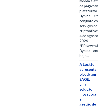
moeda eletrônica
de pagamentos 
plataforma
Bybit.eu, em
conjunto com os
serviços de
criptoativos.VIE
4 de agosto de
2026
/PRNewswire/ --
Bybit.eu anuncio
hoje…
A Lockton
apresenta
o Lockton
SAGE,
uma
solução
inovadora
em
gestão de