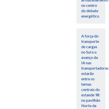
no centro
do debate
energético
A força do
transporte
de cargas
no Sul e o
avanço da
IA nas
transportadoras
estarão
entre os
temas
centrais do
estande 98
no pavilhão
Norte da