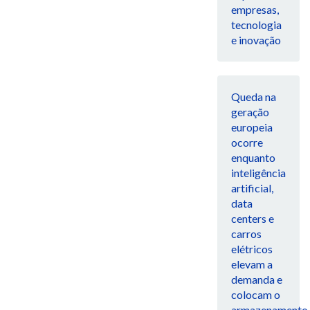
empresas,
tecnologia
e inovação
Queda na
geração
europeia
ocorre
enquanto
inteligência
artificial,
data
centers e
carros
elétricos
elevam a
demanda e
colocam o
armazenamento