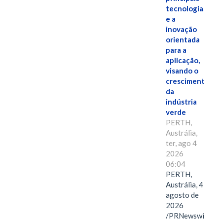
tecnologias
e a
inovação
orientada
para a
aplicação,
visando o
crescimento
da
indústria
verde
PERTH,
Austrália,
ter, ago 4
2026
06:04
PERTH,
Austrália, 4 de
agosto de
2026
/PRNewswire/