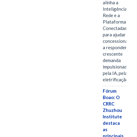
alinha a
Inteligência de
Rede e a
Plataformas
Conectadas
para ajudar as
concessionárias
a responder à
crescente
demanda
impulsionada
pela IA, pela
eletrificação…
Fórum
Boao: O
CRRC
Zhuzhou
Institute
destaca
as
principais