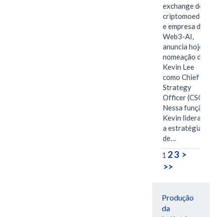
exchange de
criptomoedas
e empresa de
Web3-AI,
anuncia hoje a
nomeação de
Kevin Lee
como Chief
Strategy
Officer (CSO).
Nessa função,
Kevin liderará
a estratégia
de…
2
3
>
1
>>
Produção
da