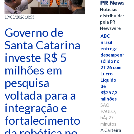
Notícias
distribuídas
19/05/2026 10:53
pela PR
Governo de
Newswire
ABC
Santa Catarina
Brasil
entrega
investe R$ 5
desempenho
sólido no
milhões em
2T26 com
Lucro
pesquisa
Líquido
de
voltada para a
R$257,3
milhões
integração e
SÃO
PAULO,
fortalecimento
hÃ¡ 27
minutos
da robótica no
A Carteira