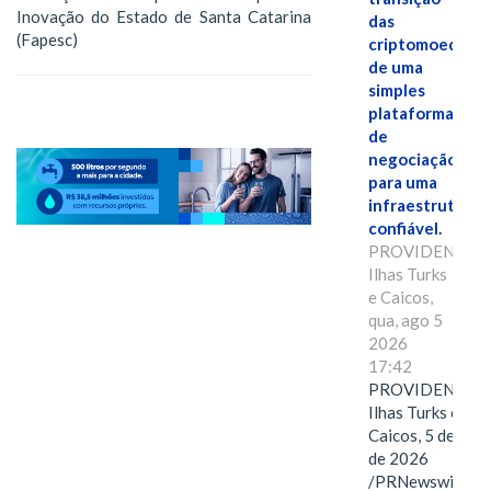
Inovação do Estado de Santa Catarina
das
(Fapesc)
criptomoedas
de uma
simples
plataforma
de
negociação
para uma
infraestrutura
confiável.
PROVIDENCIAL
Ilhas Turks
e Caicos,
qua, ago 5
2026
17:42
PROVIDENCIAL
Ilhas Turks e
Caicos, 5 de ago
de 2026
/PRNewswire/ --