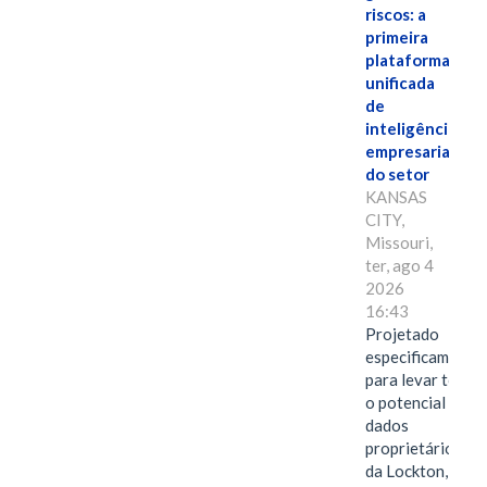
riscos: a
primeira
plataforma
unificada
de
inteligência
empresarial
do setor
KANSAS
CITY,
Missouri,
ter, ago 4
2026
16:43
Projetado
especificamente
para levar todo
o potencial dos
dados
proprietários
da Lockton, das