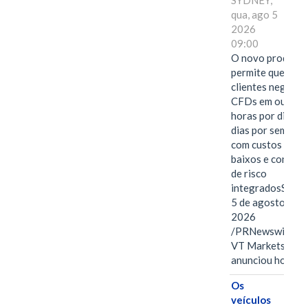
SYDNEY,
qua, ago 5
2026
09:00
O novo produto
permite que os
clientes negocie
CFDs em ouro 2
horas por dia, se
dias por semana,
com custos mais
baixos e control
de risco
integradosSYDN
5 de agosto de
2026
/PRNewswire/ --
VT Markets
anunciou hoje o
Os
veículos