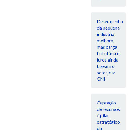
Desempenho
da pequena
indústria
melhora,
mas carga
tributária e
juros ainda
travam o
setor, diz
CNI
Captação
de recursos
é pilar
estratégico
da