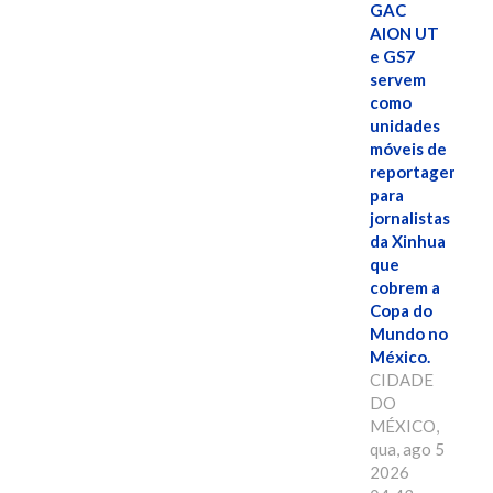
GAC
AION UT
e GS7
servem
como
unidades
móveis de
reportagem
para
jornalistas
da Xinhua
que
cobrem a
Copa do
Mundo no
México.
CIDADE
DO
MÉXICO,
qua, ago 5
2026