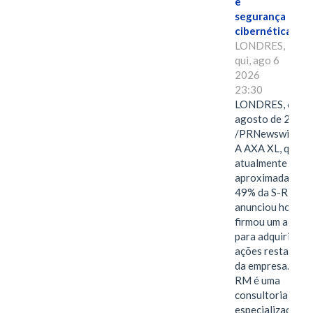
e
segurança
cibernética
LONDRES,
qui, ago 6
2026
23:30
LONDRES, 6 de
agosto de 2026
/PRNewswire/ -
A AXA XL, que
atualmente deté
aproximadament
49% da S-RM,
anunciou hoje qu
firmou um acord
para adquirir as
ações restantes
da empresa. A S-
RM é uma
consultoria
especializada