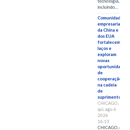
tecnologia,
incluindo…
Comunidades
empresariais
da China e
dos EUA
fortalecem
laços e
exploram
novas
oportunidades
de
cooperação
na cadeia
de
suprimentos.
CHICAGO,
qui, ago 6
2026
16:13
CHICAGO, 6