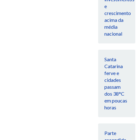
e
crescimento
acima da
média
nacional
Santa
Catarina
ferve e
cidades
passam
dos 38°C
em poucas
horas
Parte
escondida