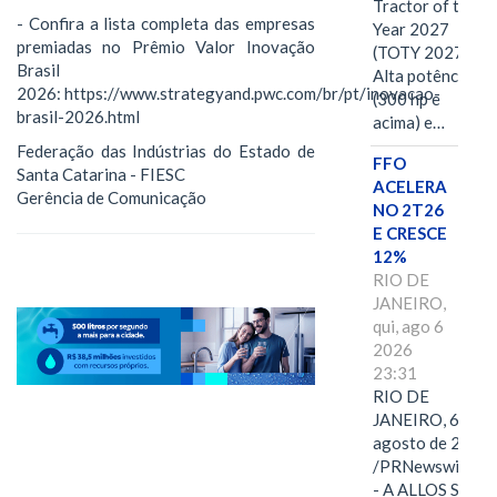
Tractor of the
- Confira a lista completa das empresas
Year 2027
premiadas no Prêmio Valor Inovação
(TOTY 2027:
Brasil
Alta potência
2026: https://www.strategyand.pwc.com/br/pt/inovacao-
(300 hp e
brasil-2026.html
acima) e…
Federação das Indústrias do Estado de
FFO
Santa Catarina - FIESC
ACELERA
Gerência de Comunicação
NO 2T26
E CRESCE
12%
RIO DE
JANEIRO,
qui, ago 6
2026
23:31
RIO DE
JANEIRO, 6 de
agosto de 2026
/PRNewswire/ -
- A ALLOS S.A.