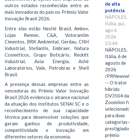
de alta
outros estados reconhecidas entre as
potência
mais inovadoras do país no Prêmio Valor
NÁPOLES,
Inovação Brasil 2026.
Itália, qui,
Entre elas estão Nestlé Brasil, Ambev,
ago 6
Lojas Renner, C&A, Votorantim
2026
Cimentos, BRK Ambiental, Gerdau, CNH
23:44
Industrial, Stellantis, Embraer, Natura
NÁPOLES,
Cosméticos, Grupo Boticário, Reckitt
Itália, 6 de
Industrial, Axia Energia, Aché
agosto de
Laboratórios, Vale, Petrobras e Shell
2026
Brasil.
/PRNewswire/
-- O trator
A presença dessas empresas entre as
híbrido
vencedoras do Prêmio Valor Inovação
DV3504 da
Brasil 2026 evidencia o alcance nacional
Zoomlion foi
da atuação dos Institutos SENAI SC e o
selecionado
reconhecimento de sua capacidade
para duas
técnica para desenvolver soluções que
categorias do
geram ganhos de produtividade,
prestigiado
competitividade e inovação em
prêmio
diferentes setores da economia.