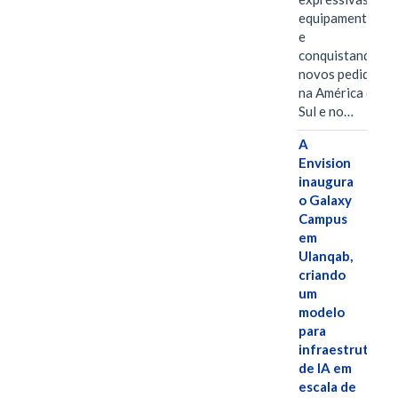
equipamentos
e
conquistando
novos pedidos
na América do
Sul e no…
A
Envision
inaugura
o Galaxy
Campus
em
Ulanqab,
criando
um
modelo
para
infraestrutura
de IA em
escala de