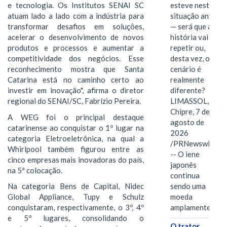
esteve nesta
e tecnologia. Os Institutos SENAI SC
situação antes
atuam lado a lado com a indústria para
— será que a
transformar desafios em soluções,
história vai se
acelerar o desenvolvimento de novos
repetir ou,
produtos e processos e aumentar a
desta vez, o
competitividade dos negócios. Esse
cenário é
reconhecimento mostra que Santa
realmente
Catarina está no caminho certo ao
diferente?
investir em inovação", afirma o diretor
LIMASSOL,
regional do SENAI/SC, Fabrízio Pereira.
Chipre, 7 de
A WEG foi o principal destaque
agosto de
catarinense ao conquistar o 1º lugar na
2026
categoria Eletroeletrônica, na qual a
/PRNewswire/
Whirlpool também figurou entre as
-- O iene
cinco empresas mais inovadoras do país,
japonês
na 5ª colocação.
continua
sendo uma
Na categoria Bens de Capital, Nidec
moeda
Global Appliance, Tupy e Schulz
amplamente…
conquistaram, respectivamente, o 3º, 4º
e 5º lugares, consolidando o
O trator