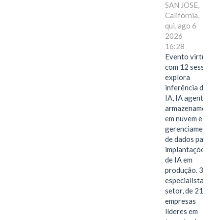
SAN JOSE,
Califórnia,
qui, ago 6
2026
16:28
Evento virtual
com 12 sessões
explora
inferência de
IA, IA agentiva,
armazenamento
em nuvem e
gerenciamento
de dados para
implantações
de IA em
produção. 38
especialistas do
setor, de 21
empresas
líderes em