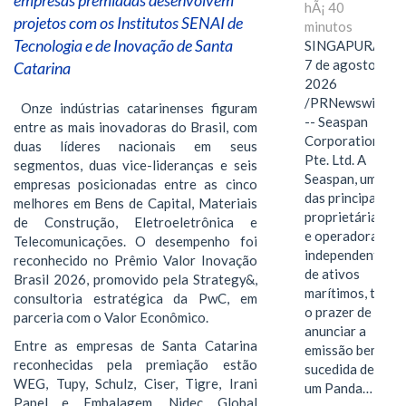
hÃ¡ 40
projetos com os Institutos SENAI de
minutos
Tecnologia e de Inovação de Santa
SINGAPURA,
7 de agosto de
Catarina
2026
/PRNewswire/
Onze indústrias catarinenses figuram
-- Seaspan
entre as mais inovadoras do Brasil, com
Corporation
duas líderes nacionais em seus
Pte. Ltd. A
segmentos, duas vice-lideranças e seis
Seaspan, uma
empresas posicionadas entre as cinco
das principais
melhores em Bens de Capital, Materiais
proprietárias
de Construção, Eletroeletrônica e
e operadoras
Telecomunicações. O desempenho foi
independentes
reconhecido no Prêmio Valor Inovação
de ativos
Brasil 2026, promovido pela Strategy&,
marítimos, tem
consultoria estratégica da PwC, em
o prazer de
parceria com o Valor Econômico.
anunciar a
Entre as empresas de Santa Catarina
emissão bem-
reconhecidas pela premiação estão
sucedida de
WEG, Tupy, Schulz, Ciser, Tigre, Irani
um Panda…
Papel e Embalagem, Nidec Global