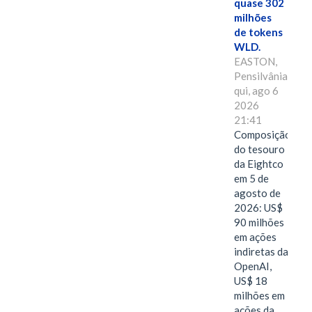
quase 302
milhões
de tokens
WLD.
EASTON,
Pensilvânia,
qui, ago 6
2026
21:41
Composição
do tesouro
da Eightco
em 5 de
agosto de
2026: US$
90 milhões
em ações
indiretas da
OpenAI,
US$ 18
milhões em
ações da