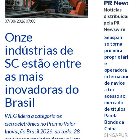
Notícias
distribuídas
07/08/2026 07:00
pela PR
Newswire
Onze
Seaspan
se torna
indústrias de
primeira
proprietária
SC estão entre
e
operadora
as mais
internacional
de navios
inovadoras do
a ter
acesso ao
Brasil
mercado
de títulos
WEG lidera a categoria de
Panda
Bonds da
eletroeletrônica no Prêmio Valor
China
Inovação Brasil 2026; ao todo, 28
SINGAPURA,
empresas premiadas desenvolvem