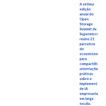
A sétima
edição
anual do
Open
Storage
Summit da
Supermicro
reúne 21
parceiros
do
ecossistema
para
compartilhar
orientações
práticas
sobre a
implementação
de IA
empresarial
em larga
escala.