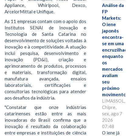
Análise da
Appliance, Whirlpool, Dexco,
FP
ArcelorMittal e Unifique.
Markets:
As 11 empresas contam com o apoio dos
O iene
Institutos SENAI de Inovação e
japonês
Tecnologia de Santa Catarina no
encontra-
desenvolvimento de soluções voltadas à
se em uma
inovação e à competitividade. A atuação
encruzilhada
inclui pesquisa, desenvolvimento e
enquanto
inovação (PD&I), criação e
os
aprimoramento de produtos, processos
mercados
e materiais, transformação digital,
avaliam
manufatura avançada, ensaios
seu
laboratoriais, certificações e
próximo
consultorias tecnológicas para atender
movimento.
aos desafios da indústria.
LIMASSOL,
Chipre,
"Constatar que onze indústrias
sex, ago 7
catarinenses estão entre as mais
2026
inovadoras do Brasil confirma que a
07:48
inovação é resultado da colaboração
O iene já
entre empresas e instituições de ciência