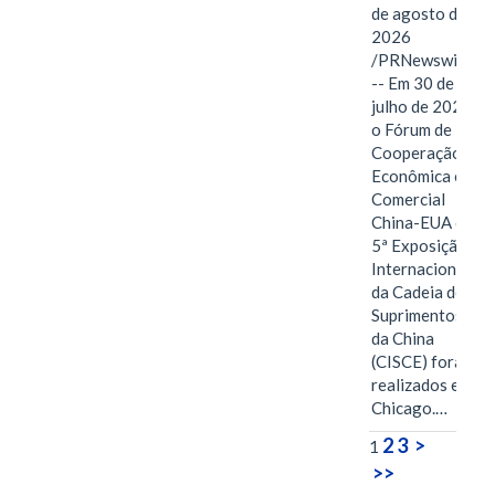
de agosto de
2026
/PRNewswire/
-- Em 30 de
julho de 2026,
o Fórum de
Cooperação
Econômica e
Comercial
China-EUA e a
5ª Exposição
Internacional
da Cadeia de
Suprimentos
da China
(CISCE) foram
realizados em
Chicago.…
2
3
>
1
>>