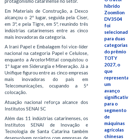
protagonismo catarinense no setor.
híbrido
Em Materiais de Construção, a Dexco
Zoomlion
alcançou o 2º lugar, seguida pela Ciser,
DV3504
em 3º, e pela Tigre, em 5º, reunindo três
foi
indústrias catarinenses entre as cinco
selecionado
mais inovadoras da categoria.
para duas
categorias
A Irani Papel e Embalagem foi vice-líder
do prêmio
nacional na categoria Papel e Celulose,
TOTY
enquanto a ArcelorMittal conquistou o
2027, o
1º lugar em Siderurgia e Mineração. Já a
que
Unifique figurou entre as cinco empresas
representa
mais inovadoras do país em
um
Telecomunicações, ocupando a 5ª
avanço
colocação.
significativo
Atuação nacional reforça alcance dos
para o
Institutos SENAI SC
segmento
de
Além das 11 indústrias catarinenses, os
máquinas
Institutos SENAI de Inovação e
agrícolas
Tecnologia de Santa Catarina também
chinesas
desenvolvem projetos com empresas de