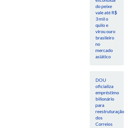
do peixe
vale até R$
3 mil o
quilo e
virou ouro
brasileiro
no
mercado
asiático
DOU
oficializa
empréstimo
bilionário
para
reestruturação
dos
Correios