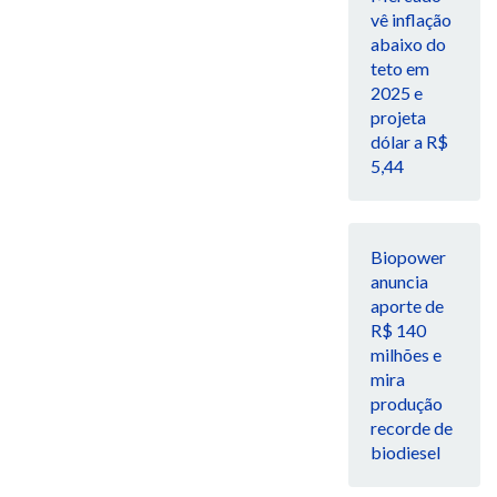
vê inflação
abaixo do
teto em
2025 e
projeta
dólar a R$
5,44
Biopower
anuncia
aporte de
R$ 140
milhões e
mira
produção
recorde de
biodiesel