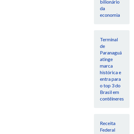
bilionário
da
economia
Terminal
de
Paranaguá
atinge
marca
histórica e
entra para
o top 3 do
Brasil em
contêineres
Receita
Federal