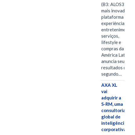
(B3: ALOS3), a
mais inovadora
plataforma de
experiências,
entretenimento,
serviços,
lifestyle e
compras da
América Latina
anuncia seus
resultados do
segundo…
AXA XL
vai
adquirir a
S-RM, uma
consultoria
global de
inteligência
corporativa