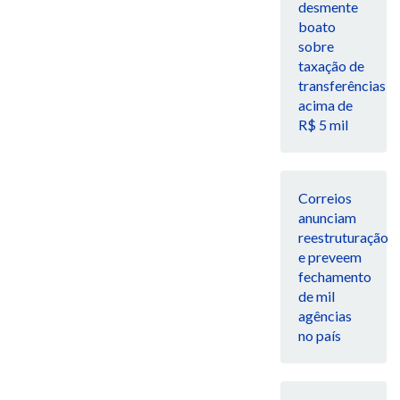
desmente
boato
sobre
taxação de
transferências
acima de
R$ 5 mil
Correios
anunciam
reestruturação
e preveem
fechamento
de mil
agências
no país