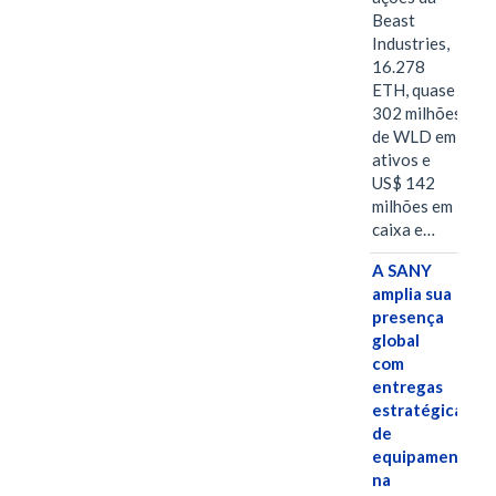
Beast
Industries,
16.278
ETH, quase
302 milhões
de WLD em
ativos e
US$ 142
milhões em
caixa e…
A SANY
amplia sua
presença
global
com
entregas
estratégicas
de
equipamentos
na