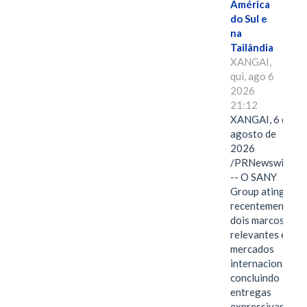
América
do Sul e
na
Tailândia
XANGAI,
qui, ago 6
2026
21:12
XANGAI, 6 de
agosto de
2026
/PRNewswire/
-- O SANY
Group atingiu
recentemente
dois marcos
relevantes em
mercados
internacionais,
concluindo
entregas
expressivas de