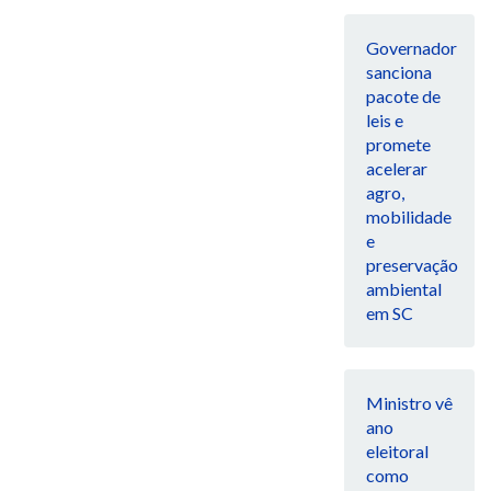
Governador
sanciona
pacote de
leis e
promete
acelerar
agro,
mobilidade
e
preservação
ambiental
em SC
Ministro vê
ano
eleitoral
como