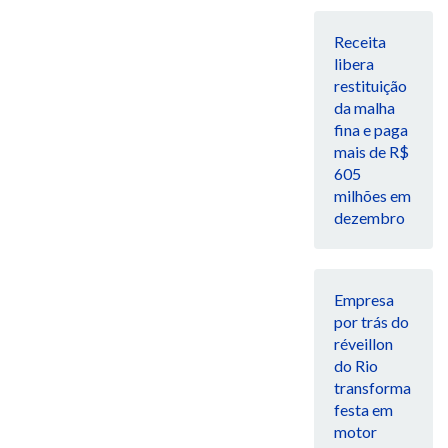
Receita
libera
restituição
da malha
fina e paga
mais de R$
605
milhões em
dezembro
Empresa
por trás do
réveillon
do Rio
transforma
festa em
motor