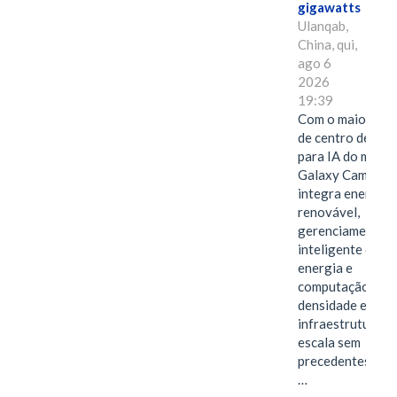
gigawatts
Ulanqab,
China, qui,
ago 6
2026
19:39
Com o maior edif
de centro de dad
para IA do mundo
Galaxy Campus
integra energia
renovável,
gerenciamento
inteligente de
energia e
computação de a
densidade em um
infraestrutura d
escala sem
precedentes.Ula
…