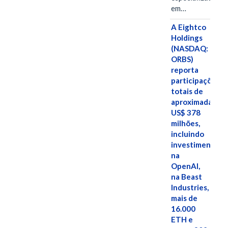
em…
A Eightco
Holdings
(NASDAQ:
ORBS)
reporta
participações
totais de
aproximadamen
US$ 378
milhões,
incluindo
investimentos
na
OpenAI,
na Beast
Industries,
mais de
16.000
ETH e