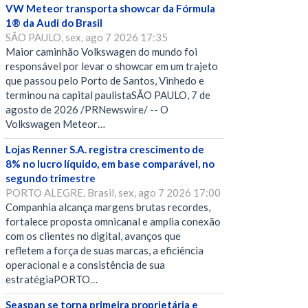
VW Meteor transporta showcar da Fórmula
1® da Audi do Brasil
SÃO PAULO, sex, ago 7 2026 17:35
Maior caminhão Volkswagen do mundo foi
responsável por levar o showcar em um trajeto
que passou pelo Porto de Santos, Vinhedo e
terminou na capital paulistaSÃO PAULO, 7 de
agosto de 2026 /PRNewswire/ -- O
Volkswagen Meteor…
Lojas Renner S.A. registra crescimento de
8% no lucro líquido, em base comparável, no
segundo trimestre
PORTO ALEGRE, Brasil, sex, ago 7 2026 17:00
Companhia alcança margens brutas recordes,
fortalece proposta omnicanal e amplia conexão
com os clientes no digital, avanços que
refletem a força de suas marcas, a eficiência
operacional e a consistência de sua
estratégiaPORTO…
Seaspan se torna primeira proprietária e