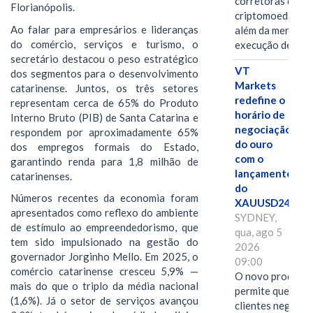
corretoras de
Florianópolis.
criptomoedas va
Ao falar para empresários e lideranças
além da mera
do comércio, serviços e turismo, o
execução de…
secretário destacou o peso estratégico
VT
dos segmentos para o desenvolvimento
Markets
catarinense. Juntos, os três setores
redefine o
representam cerca de 65% do Produto
horário de
Interno Bruto (PIB) de Santa Catarina e
negociação
respondem por aproximadamente 65%
do ouro
dos empregos formais do Estado,
com o
garantindo renda para 1,8 milhão de
lançamento
catarinenses.
do
Números recentes da economia foram
XAUUSD247
apresentados como reflexo do ambiente
SYDNEY,
de estímulo ao empreendedorismo, que
qua, ago 5
tem sido impulsionado na gestão do
2026
governador Jorginho Mello. Em 2025, o
09:00
comércio catarinense cresceu 5,9% —
O novo produto
mais do que o triplo da média nacional
permite que os
(1,6%). Já o setor de serviços avançou
clientes negocie