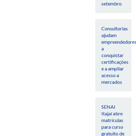
setembro
Consultorias
ajudam
empreendedore
a
conquistar
certificações
e a ampliar
acesso a
mercados
SENAI
Itajaí abre
matrículas
para curso
gratuito de