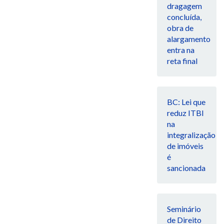
dragagem
concluída,
obra de
alargamento
entra na
reta final
BC: Lei que
reduz ITBI
na
integralização
de imóveis
é
sancionada
Seminário
de Direito