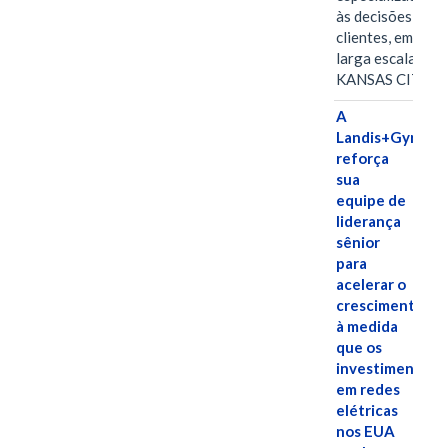
às decisões dos
clientes, em
larga escala
KANSAS CITY,…
A
Landis+Gyr
reforça
sua
equipe de
liderança
sênior
para
acelerar o
crescimento,
à medida
que os
investimentos
em redes
elétricas
nos EUA