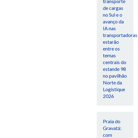
transporte
de cargas
no Sul e o
avanço da
IA nas
transportadoras
estarão
entre os
temas
centrais do
estande 98
no pavilhão
Norte da
Logistique
2026
Praia do
Gravatá:
com