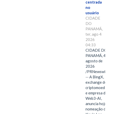
centrada
no
usuário
CIDADE
DO
PANAMÁ,
ter, ago 4
2026
04:33
CIDADE DO
PANAMÁ, 4 de
agosto de
2026
/PRNewswire/
-- A BingX,
exchange de
criptomoedas
e empresa de
Web3-AI,
anuncia hoje a
nomeação de