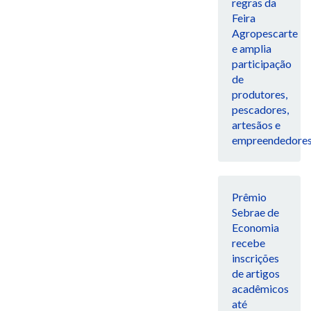
regras da
Feira
Agropescarte
e amplia
participação
de
produtores,
pescadores,
artesãos e
empreendedore
Prêmio
Sebrae de
Economia
recebe
inscrições
de artigos
acadêmicos
até