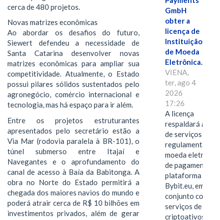
Payments
cerca de 480 projetos.
GmbH
obter a
Novas matrizes econômicas
licença de
Ao abordar os desafios do futuro,
Instituição
Siewert defendeu a necessidade de
de Moeda
Santa Catarina desenvolver novas
Eletrônica.
matrizes econômicas para ampliar sua
VIENA,
competitividade. Atualmente, o Estado
ter, ago 4
possui pilares sólidos sustentados pelo
2026
agronegócio, comércio internacional e
17:26
tecnologia, mas há espaço para ir além.
A licença
Entre os projetos estruturantes
respaldará a ofe
apresentados pelo secretário estão a
de serviços
Via Mar (rodovia paralela à BR-101), o
regulamentados 
túnel submerso entre Itajaí e
moeda eletrônica
Navegantes e o aprofundamento do
de pagamentos 
canal de acesso à Baía da Babitonga. A
plataforma
obra no Norte do Estado permitirá a
Bybit.eu, em
chegada dos maiores navios do mundo e
conjunto com os
poderá atrair cerca de R$ 10 bilhões em
serviços de
investimentos privados, além de gerar
criptoativos.VIE