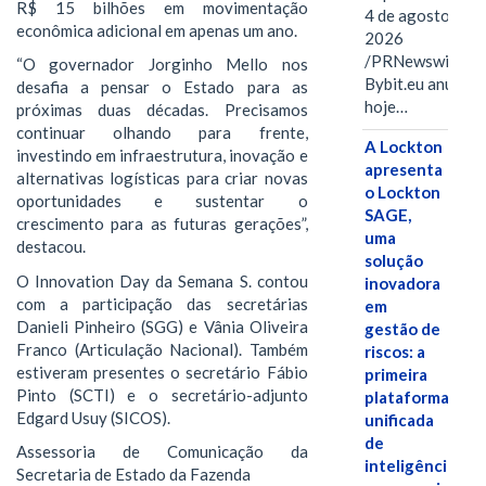
R$ 15 bilhões em movimentação
4 de agosto de
econômica adicional em apenas um ano.
2026
/PRNewswire/ --
“O governador Jorginho Mello nos
Bybit.eu anuncio
desafia a pensar o Estado para as
hoje…
próximas duas décadas. Precisamos
continuar olhando para frente,
A Lockton
investindo em infraestrutura, inovação e
apresenta
alternativas logísticas para criar novas
o Lockton
oportunidades e sustentar o
SAGE,
crescimento para as futuras gerações”,
uma
destacou.
solução
O Innovation Day da Semana S. contou
inovadora
com a participação das secretárias
em
Danieli Pinheiro (SGG) e Vânia Oliveira
gestão de
Franco (Articulação Nacional). Também
riscos: a
estiveram presentes o secretário Fábio
primeira
Pinto (SCTI) e o secretário-adjunto
plataforma
Edgard Usuy (SICOS).
unificada
de
Assessoria de Comunicação da
inteligência
Secretaria de Estado da Fazenda