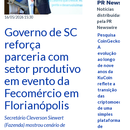
Notícias
distribuídas
16/05/2026 15:30
pela PR
Newswire
Governo de SC
Pesquisa
reforça
CoinGecko:
A
parceria com
evolução
ao longo
setor produtivo
de nove
anos da
em evento da
KuCoin
reflete a
Fecomércio em
transição
das
Florianópolis
criptomoedas
de uma
simples
Secretário Cleverson Siewert
plataforma
(Fazenda) mostrou cenário de
de