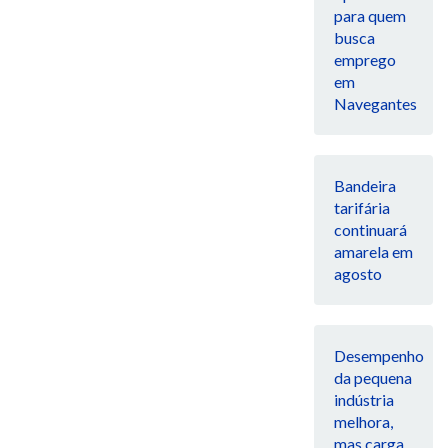
para quem
busca
emprego
em
Navegantes
Bandeira
tarifária
continuará
amarela em
agosto
Desempenho
da pequena
indústria
melhora,
mas carga