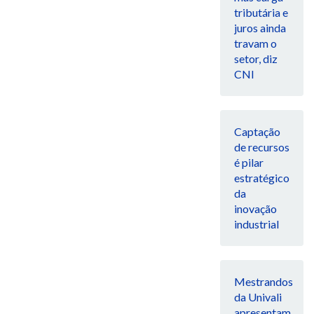
tributária e
juros ainda
travam o
setor, diz
CNI
Captação
de recursos
é pilar
estratégico
da
inovação
industrial
Mestrandos
da Univali
apresentam