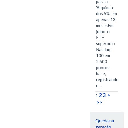
para a
'Alquimia
dos 5%' em
apenas 13
mesesEm
julho, o
ETH
superou o
Nasdaq
100 em
2.500
pontos-
base,
registrando
o…
2
3
>
1
>>
Queda na
geração