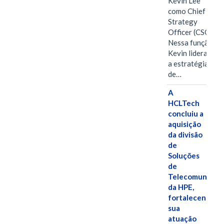
Kevin Lee
como Chief
Strategy
Officer (CSO).
Nessa função,
Kevin liderará
a estratégia
de…
A
HCLTech
concluiu a
aquisição
da divisão
de
Soluções
de
Telecomunicaç
da HPE,
fortalecendo
sua
atuação