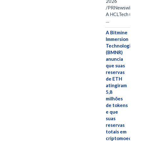
2026
/PRNewswire/ -
A HCLTech (NSE:
…
A Bitmine
Immersion
Technologies
(BMNR)
anuncia
que suas
reservas
de ETH
atingiram
5,8
milhões
de tokens
e que
suas
reservas
totais em
criptomoedas