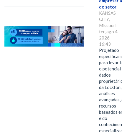
empresarial
do setor
KANSAS
CITY,
Missouri,
ter, ago 4
2026
16:43
Projetado
especificamente
para levar todo
o potencial dos
dados
proprietários
da Lockton, das
análises
avançadas, dos
recursos
baseados em IA
e do
conhecimento
especializado