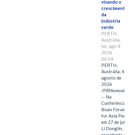
visando o
crescimento
da
indústria
verde
PERTH,
Austrália,
ter, ago 4
2026
06:04
PERTH,
Austrália, 4 de
agosto de
2026
/PRNewswire/
-- Na
Conferência
Boao Forum
for Asia Perth,
em 27 de julho,
Li Donglin,
presidente do