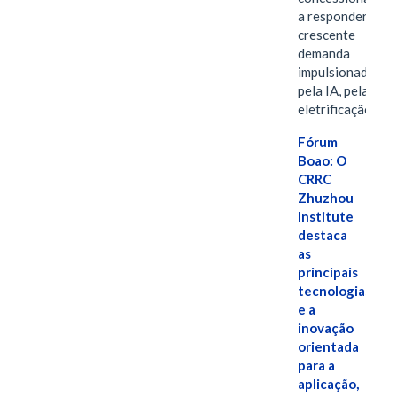
a responder à
crescente
demanda
impulsionada
pela IA, pela
eletrificação…
Fórum
Boao: O
CRRC
Zhuzhou
Institute
destaca
as
principais
tecnologias
e a
inovação
orientada
para a
aplicação,