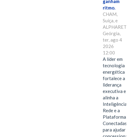
ganham
ritmo.
CHAM,
Suíça, e
ALPHARETTA,
Geórgia,
ter, ago 4
2026
12:00
A líder em
tecnologia
energética
fortalece a
liderança
executiva e
alinha a
Inteligência de
Rede e a
Plataformas
Conectadas
para ajudar as
concessionárias