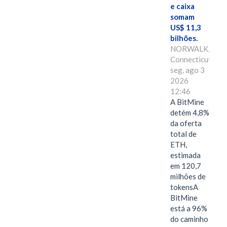
e caixa
somam
US$ 11,3
bilhões.
NORWALK,
Connecticut,
seg, ago 3
2026
12:46
A BitMine
detém 4,8%
da oferta
total de
ETH,
estimada
em 120,7
milhões de
tokensA
BitMine
está a 96%
do caminho