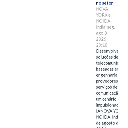
no setor
NOVA
YORK e
NOIDA,
Índia, seg,
ago 3
2026
20:18
Desenvolvendo
soluções de
telecomunicaçõe
baseadas em
engenharia para
provedores de
serviços de
comunicação em
um cenário
impulsionado pel
IANOVA YORK e
NOIDA, Índia, 3
de agosto de