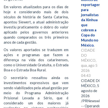
reportagem
Em valores atualizados para os dias de
para
hoje e considerando mais de dois
jornalistas
séculos de história de Santa Catarina,
da Xinhua
apontou Siewert, a atual administração
que
investiu praticamente o dobro do valor
cobrem a
aplicado pelos governos anteriores
Copa do
quando comparados os três primeiros
Mundo no
anos de cada gestão.
México.
Os valores aportados se traduzem em
CIDADE
ações e programas que fazem a
DO
diferença na vida dos catarinenses,
MÉXICO,
como o Universidade Gratuita, o Estrada
qua, ago 5
Boa e o Estrada Boa Rural.
2026
04:43
O secretário ressaltou ainda os
CIDADE DO
investimentos expressivos que vem
MÉXICO, 5 de
sendo viabilizados pela atual gestão por
agosto de
meio do Programa Administração
2026
Prisional Levada a Sério, que é
/PRNewswire/
considerado um dos maiores já
-- Operando
realizados no sistema penitenciário