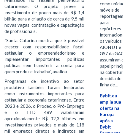
como unidades
catarinense. O projeto prevê o
móveis de
investimento de pouco mais de R$ 1,4
reportagem
bilhão para a criação de cerca de 9,5 mil
para
novas vagas, contratação e capacitação
repórteres
de profissionais.
internacionais,
“Santa Catarina mostra que é possível
os veículos
crescer com responsabilidade fiscal,
AION UT e
estimular o empreendedorismo e
GS7 da GAC
implementar importantes políticas
assumiram o
públicas sem transferir a conta para
papel principal
quem produz e trabalha”, avaliou.
na cobertura
de mídia de
Programas de incentivo ao setor
linha de…
produtivo também foram lembrados
como instrumentos importantes para
Bybit.eu
estimular a economia catarinense. Entre
amplia sua
2023 e 2026, o Prodec, o Pró-Emprego
oferta na
e o TTD 489 viabilizaram
Europa
aproximadamente R$ 32,3 bilhões em
após a
investimentos privados e mais de 118
Bybit
mil empregos diretos e indiretos em