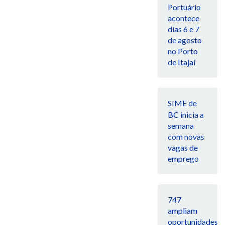
Portuário
acontece
dias 6 e 7
de agosto
no Porto
de Itajaí
SIME de
BC inicia a
semana
com novas
vagas de
emprego
747
ampliam
oportunidades