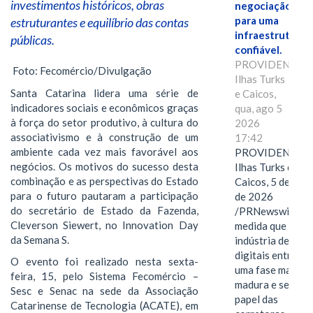
investimentos históricos, obras
negociação
para uma
estruturantes e equilíbrio das contas
infraestrutura
públicas.
confiável.
PROVIDENCIAL
Foto: Fecomércio/Divulgação
Ilhas Turks
Santa Catarina lidera uma série de
e Caicos,
indicadores sociais e econômicos graças
qua, ago 5
à força do setor produtivo, à cultura do
2026
associativismo e à construção de um
17:42
ambiente cada vez mais favorável aos
PROVIDENCIAL
negócios. Os motivos do sucesso desta
Ilhas Turks e
combinação e as perspectivas do Estado
Caicos, 5 de ago
para o futuro pautaram a participação
de 2026
do secretário de Estado da Fazenda,
/PRNewswire/ --
Cleverson Siewert, no Innovation Day
medida que a
da Semana S.
indústria de ativ
digitais entra em
O evento foi realizado nesta sexta-
uma fase mais
feira, 15, pelo Sistema Fecomércio –
madura e seletiva
Sesc e Senac na sede da Associação
papel das
Catarinense de Tecnologia (ACATE), em