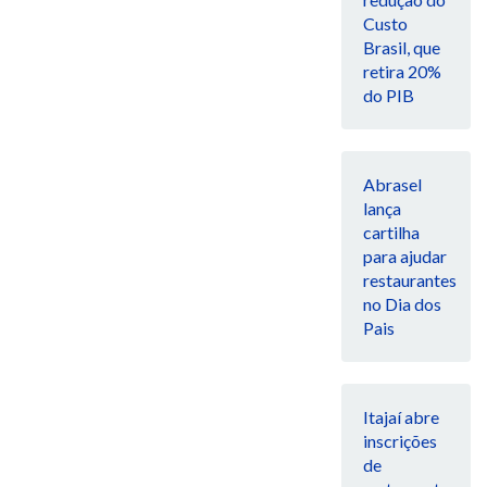
Custo
Brasil, que
retira 20%
do PIB
Abrasel
lança
cartilha
para ajudar
restaurantes
no Dia dos
Pais
Itajaí abre
inscrições
de