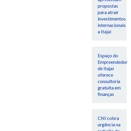
propostas
para atrair
investimentos
internacionais
a Itajaí
Espaço do
Empreendedor
de Itajaí
oferece
consultoria
gratuita em
finanças
CNI cobra
urgência na
redução do