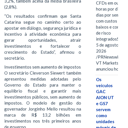
3,2%, também acima da média brasileira
CFDs em ouro 2
(2,8%).
horas por dia, se
dias por semana,
“Os resultados confirmam que Santa
com custos mais
Catarina segue no caminho certo ao
baixos e control
apostar em diálogo, segurança jurídica e
de risco
incentivo à atividade econômica para
integradosSYDN
gerar oportunidades, atrair
5 de agosto de
investimentos e fortalecer o
2026
crescimento do Estado”, afirmou o
/PRNewswire/ --
secretário.
VT Markets
Investimentos sem aumento de impostos
anunciou hoje o
O secretário Cleverson Siewert também
apresentou medidas adotadas pelo
Os
Governo do Estado para manter o
veículos
equilíbrio fiscal e garantir mais
GAC
investimentos públicos, sem aumento de
AION UT
impostos. O modelo de gestão do
e GS7
governador Jorginho Mello resultou na
servem
marca de R$ 13,2 bilhões em
como
investimentos nos três primeiros anos
unidades
de governo.
móveis de