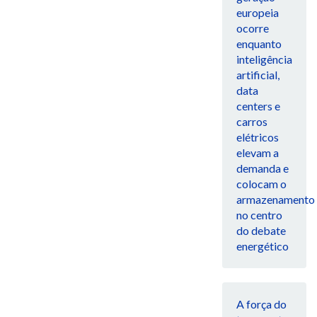
europeia
ocorre
enquanto
inteligência
artificial,
data
centers e
carros
elétricos
elevam a
demanda e
colocam o
armazenamento
no centro
do debate
energético
A força do