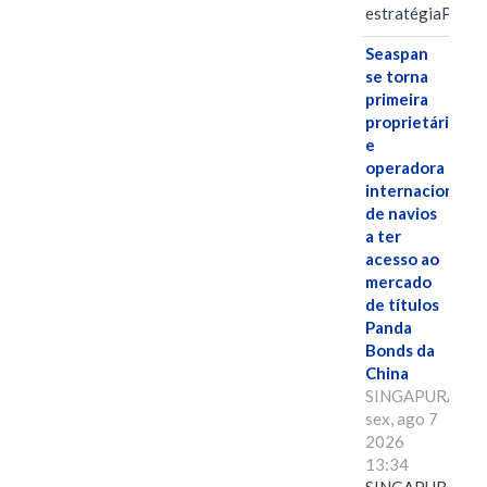
estratégiaPOR
Seaspan
se torna
primeira
proprietária
e
operadora
internacional
de navios
a ter
acesso ao
mercado
de títulos
Panda
Bonds da
China
SINGAPURA,
sex, ago 7
2026
13:34