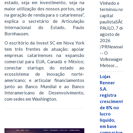
estado, seja em investimento, seja na
Vinhedo e
maior utilização dos nossos portos, seja
terminou na
na geração de renda para o catarinense”,
capital
explica o secretário de Articulação
paulistaSÃO
Internacional do Estado, Paulo
PAULO, 7 de
Bornhausen.
agosto de
2026
O escritório da Invest SC em Nova York
/PRNewswire/
tem três frentes de atuação: apoiar
-- O
empresas catarinenses na expansão
Volkswagen
comercial para EUA, Canadá e México;
Meteor…
conectar startups do estado ao
ecossistema de inovação norte-
Lojas
americano; e articular financiamentos
Renner
junto ao Banco Mundial e ao Banco
S.A.
Interamericano de Desenvolvimento,
registra
com sedes em Washington.
crescimento
de 8% no
lucro
líquido,
em base
comparável,