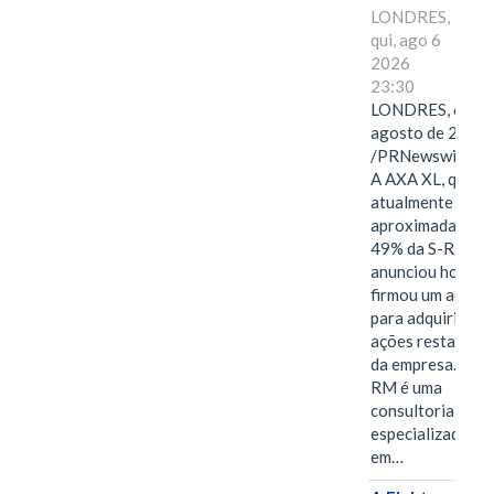
LONDRES,
qui, ago 6
2026
23:30
LONDRES, 6 de
agosto de 2026
/PRNewswire/ -
A AXA XL, que
atualmente deté
aproximadament
49% da S-RM,
anunciou hoje qu
firmou um acord
para adquirir as
ações restantes
da empresa. A S-
RM é uma
consultoria
especializada
em…