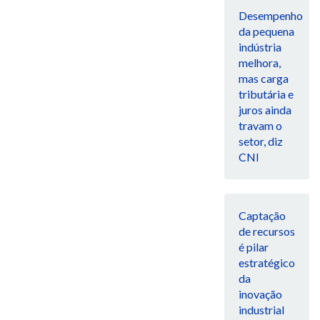
Desempenho
da pequena
indústria
melhora,
mas carga
tributária e
juros ainda
travam o
setor, diz
CNI
Captação
de recursos
é pilar
estratégico
da
inovação
industrial