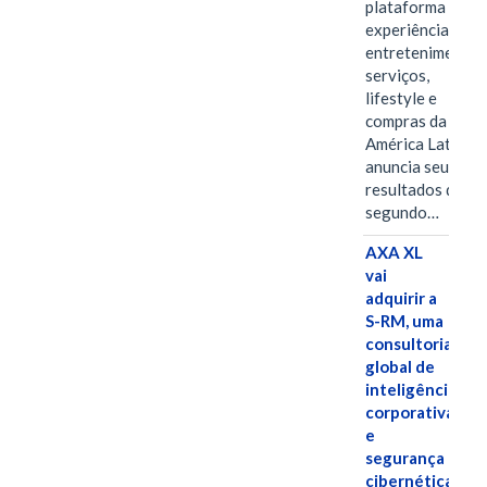
plataforma de
experiências,
entretenimento,
serviços,
lifestyle e
compras da
América Latina
anuncia seus
resultados do
segundo…
AXA XL
vai
adquirir a
S-RM, uma
consultoria
global de
inteligência
corporativa
e
segurança
cibernética