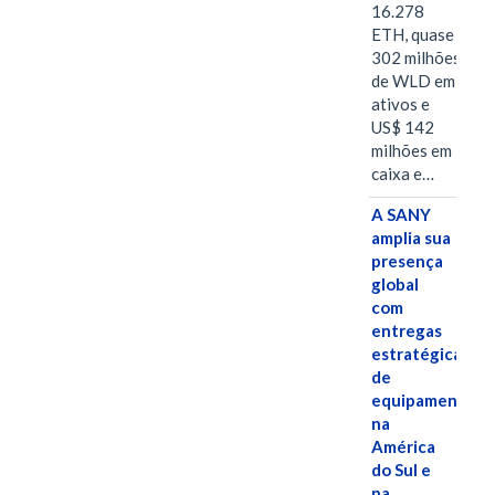
16.278
ETH, quase
302 milhões
de WLD em
ativos e
US$ 142
milhões em
caixa e…
A SANY
amplia sua
presença
global
com
entregas
estratégicas
de
equipamentos
na
América
do Sul e
na