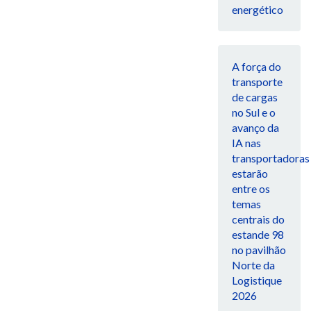
energético
A força do
transporte
de cargas
no Sul e o
avanço da
IA nas
transportadoras
estarão
entre os
temas
centrais do
estande 98
no pavilhão
Norte da
Logistique
2026