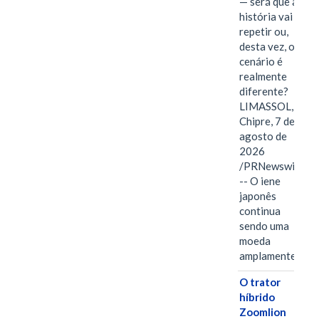
— será que a
história vai se
repetir ou,
desta vez, o
cenário é
realmente
diferente?
LIMASSOL,
Chipre, 7 de
agosto de
2026
/PRNewswire/
-- O iene
japonês
continua
sendo uma
moeda
amplamente…
O trator
híbrido
Zoomlion