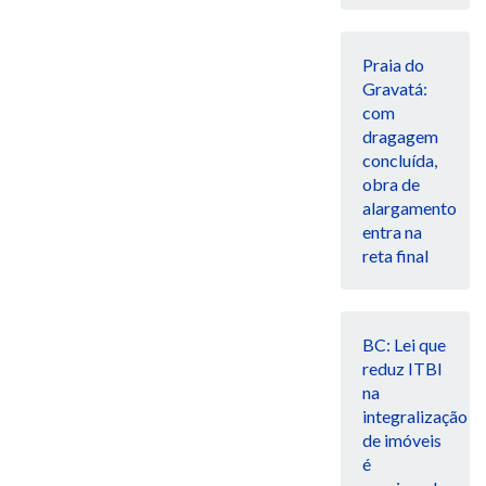
Praia do
Gravatá:
com
dragagem
concluída,
obra de
alargamento
entra na
reta final
BC: Lei que
reduz ITBI
na
integralização
de imóveis
é