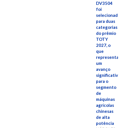
DV3504
foi
selecionado
para duas
categorias
do prêmio
TOTY
2027, o
que
representa
um
avanço
significativo
para o
segmento
de
máquinas
agrícolas
chinesas
de alta
potência