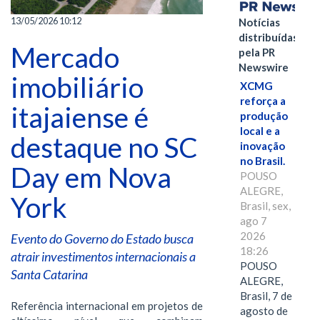
13/05/2026 10:12
Notícias
distribuídas
Mercado
pela PR
Newswire
imobiliário
XCMG
reforça a
itajaiense é
produção
local e a
destaque no SC
inovação
no Brasil.
Day em Nova
POUSO
ALEGRE,
York
Brasil, sex,
ago 7
2026
Evento do Governo do Estado busca
18:26
atrair investimentos internacionais a
POUSO
Santa Catarina
ALEGRE,
Brasil, 7 de
Referência internacional em projetos de
agosto de