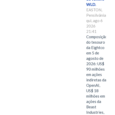
WLD.
EASTON,
Pensilvânia,
qui, ago 6
2026
21:41
Composição
do tesouro
da Eightco
em 5 de
agosto de
2026: US$
90 milhões
em ações
indiretas da
OpenAI,
US$ 18
milhões em
ações da
Beast
Industries,