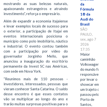
mostrando as suas belezas naturais,
da
apaixonando estrangeiros e atraindo
Fórmula
investimento”, reforça o empresário.
1® da
Audi do
Além de expandir a economia itajaiense
Brasil
e levar exemplos locais de sucesso para
SÃO
o exterior, a participação de Itajaí em
PAULO,
eventos internacionais posiciona o
sex, ago 7
município como polo imobiliário, náutico
2026
e industrial. O evento contou também
17:35
com a participação por vídeo do
Maior
governador Jorginho Mello, que
caminhão
anunciou a inauguração do escritório
Volkswagen
permanente da Invest SC nas Américas,
do mundo foi
com sede em Nova York.
responsável
“Reunimos mais de 110 pessoas -
por levar o
investidores, interessados, pessoas que
showcar em
vieram conhecer Santa Catarina. O saldo
um trajeto que
desse encontro é que esses contatos
passou pelo
vão se multiplicar ao longo do ano e
Porto de
trarão muitas surpresas positivas para o
Santos,