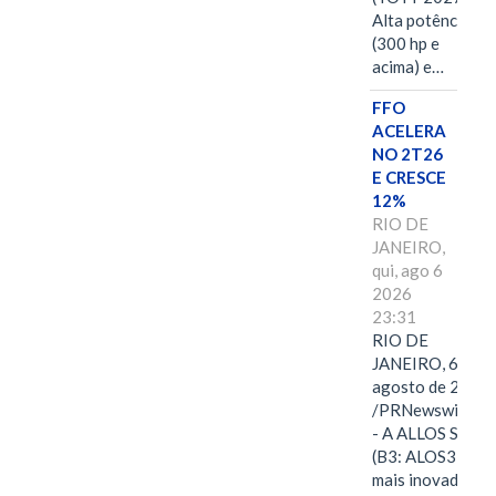
Alta potência
(300 hp e
acima) e…
FFO
ACELERA
NO 2T26
E CRESCE
12%
RIO DE
JANEIRO,
qui, ago 6
2026
23:31
RIO DE
JANEIRO, 6 de
agosto de 2026
/PRNewswire/ -
- A ALLOS S.A.
(B3: ALOS3), a
mais inovadora