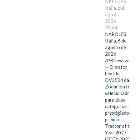
NÁPOLES,
Itália, qui,
ago 6
2026
23:44
NÁPOLES,
Itália, 6 de
agosto de
2026
/PRNewswire/
-- O trator
híbrido
DV3504 da
Zoomlion foi
selecionado
para duas
categorias do
prestigiado
prêmio
Tractor of the
Year 2027
(TOTY 2027: