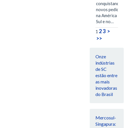
conquistando
novos pedidos
na América do
Sul e no…
2
3
>
1
>>
Onze
indústrias
de SC
estão entre
as mais
inovadoras
do Brasil
Mercosul-
Singapura: