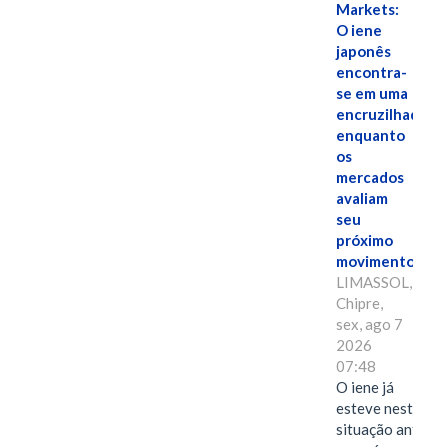
Markets:
O iene
japonês
encontra-
se em uma
encruzilhada
enquanto
os
mercados
avaliam
seu
próximo
movimento.
LIMASSOL,
Chipre,
sex, ago 7
2026
07:48
O iene já
esteve nesta
situação antes