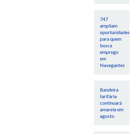
747
ampliam
oportunidades
para quem
busca
emprego
em
Navegantes
Bandeira
tarifária
continuará
amarela em
agosto