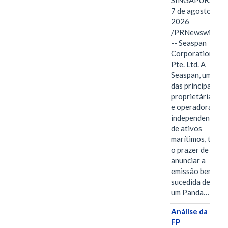
SINGAPURA,
7 de agosto de
2026
/PRNewswire/
-- Seaspan
Corporation
Pte. Ltd. A
Seaspan, uma
das principais
proprietárias
e operadoras
independentes
de ativos
marítimos, tem
o prazer de
anunciar a
emissão bem-
sucedida de
um Panda…
Análise da
FP