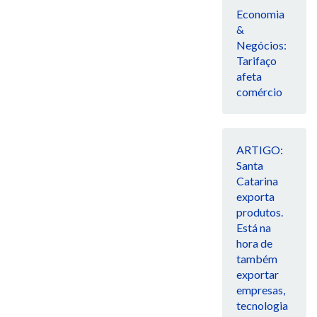
Economia
&
Negócios:
Tarifaço
afeta
comércio
ARTIGO:
Santa
Catarina
exporta
produtos.
Está na
hora de
também
exportar
empresas,
tecnologia