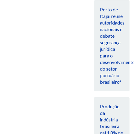
Porto de
Itajaí reúne
autoridades
nacionais e
debate
segurança
jurídica
para o
desenvolviment
do setor
portuário
brasileiro*
Produção
da
indústria
brasileira
cai 1,8% de