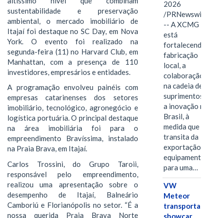
altíssimo nível que combinam
2026
sustentabilidade e preservação
/PRNewswire/
ambiental, o mercado imobiliário de
-- A XCMG
Itajaí foi destaque no SC Day, em Nova
está
York. O evento foi realizado na
fortalecendo a
segunda-feira (11) no Harvard Club, em
fabricação
Manhattan, com a presença de 110
local, a
investidores, empresários e entidades.
colaboração
na cadeia de
A programação envolveu painéis com
suprimentos e
empresas catarinenses dos setores
a inovação no
imobiliário, tecnológico, agronegócio e
Brasil, à
logística portuária. O principal destaque
medida que
na área imobiliária foi para o
transita da
empreendimento Bravíssima, instalado
exportação de
na Praia Brava, em Itajaí.
equipamentos
Carlos Trossini, do Grupo Taroii,
para uma…
responsável pelo empreendimento,
realizou uma apresentação sobre o
VW
desempenho de Itajaí, Balneário
Meteor
Camboriú e Florianópolis no setor. “É a
transporta
nossa querida Praia Brava Norte
showcar