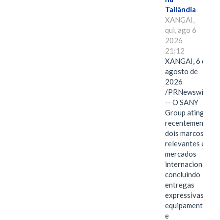
Tailândia
XANGAI,
qui, ago 6
2026
21:12
XANGAI, 6 de
agosto de
2026
/PRNewswire/
-- O SANY
Group atingiu
recentemente
dois marcos
relevantes em
mercados
internacionais,
concluindo
entregas
expressivas de
equipamentos
e