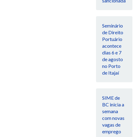
sancionada
Seminário
de Direito
Portuário
acontece
dias 6 e 7
de agosto
no Porto
de Itajaí
SIME de
BC inicia a
semana
com novas
vagas de
emprego