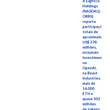
A Eightco
Holdings
(NASDAQ:
ORBS)
reporta
participações
totais de
aproximadamen
US$ 378
milhões,
incluindo
investimentos
na
OpenAI,
na Beast
Industries,
mais de
16.000
ETH e
quase 302
milhões
de tokens