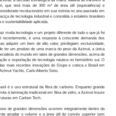
 que terá mais de 300 m² de área útil (equivalência) e
onsiderado revolucionário em sua estreia no ano passado em
ça de tecnologia industrial e consolida o estaleiro brasileiro
e sustentabilidade aplicada.
z muita tecnologia e um projeto diferente de tudo o que já foi
al recentemente, é uma resposta à crescente demanda dos
ao adquirir um bem de alto valor, privilegiam exclusividade,
 de ter um produto de uma marca do peso da Azimut, a única
 especialista do mundo em iates de grandes dimensões, acima de
ação e exportação de tecnologia náutica no hemisfério sul. O
 das mais recentes inovações do Grupo e coloca o Brasil em
Azimut Yachts, Carlo Alberto Sisto.
"
asil é o uso estrutural da fibra de carbono. Enquanto grande
imita à laminação tradicional em fibra de vidro, a Azimut trouxe
truturas em Carbon Tech.
no de grandes dimensões ocorrem integralmente dentro da
rmite ampliar o volume e a área útil do convés superior sem