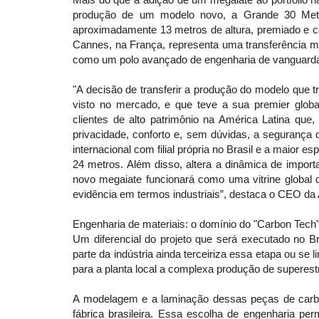
produção de um modelo novo, a Grande 30 Metri,
aproximadamente 13 metros de altura, premiado e c
Cannes, na França, representa uma transferência maci
como um polo avançado de engenharia de vanguarda 
"A decisão de transferir a produção do modelo que tra
visto no mercado, e que teve a sua premier glob
clientes de alto patrimônio na América Latina que, 
privacidade, conforto e, sem dúvidas, a segurança
internacional com filial própria no Brasil e a maior
24 metros. Além disso, altera a dinâmica de import
novo megaiate funcionará como uma vitrine global
evidência em termos industriais”, destaca o CEO da 
Engenharia de materiais: o domínio do "Carbon Tech
Um diferencial do projeto que será executado no Br
parte da indústria ainda terceiriza essa etapa ou se l
para a planta local a complexa produção de superes
A modelagem e a laminação dessas peças de carbo
fábrica brasileira. Essa escolha de engenharia pe