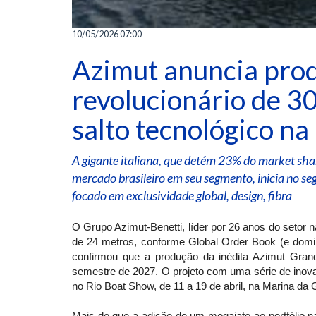
10/05/2026 07:00
Azimut anuncia pro
revolucionário de 30
salto tecnológico na
A gigante italiana, que detém 23% do market sh
mercado brasileiro em seu segmento, inicia no se
focado em exclusividade global, design, fibra
O Grupo Azimut-Benetti, líder por 26 anos do setor 
de 24 metros, conforme Global Order Book (e dom
confirmou que a produção da inédita Azimut Grand
semestre de 2027. O projeto com uma série de inova
no Rio Boat Show, de 11 a 19 de abril, na Marina da G
Mais do que a adição de um megaiate ao portfólio naci