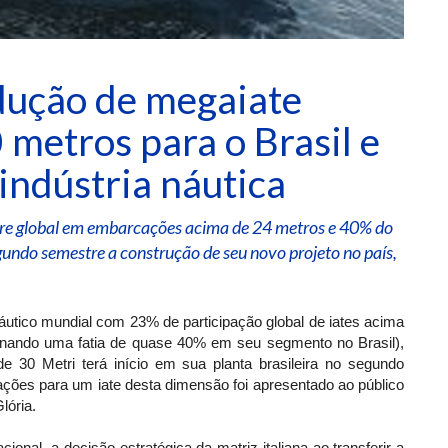
dução de megaiate
 metros para o Brasil e
 indústria náutica
are global em embarcações acima de 24 metros e 40% do
gundo semestre a construção de seu novo projeto no país,
náutico mundial com 23% de participação global de iates acima
inando uma fatia de quase 40% em seu segmento no Brasil),
e 30 Metri terá início em sua planta brasileira no segundo
ções para um iate desta dimensão foi apresentado ao público
lória.
onal, a decisão estratégica da matriz italiana ao transferir a