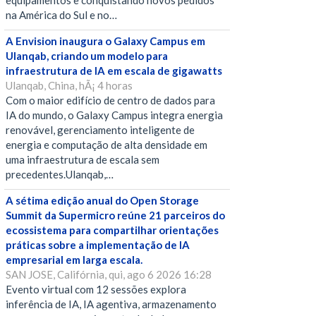
equipamentos e conquistando novos pedidos
na América do Sul e no…
A Envision inaugura o Galaxy Campus em
Ulanqab, criando um modelo para
infraestrutura de IA em escala de gigawatts
Ulanqab, China, hÃ¡ 4 horas
Com o maior edifício de centro de dados para
IA do mundo, o Galaxy Campus integra energia
renovável, gerenciamento inteligente de
energia e computação de alta densidade em
uma infraestrutura de escala sem
precedentes.Ulanqab,…
A sétima edição anual do Open Storage
Summit da Supermicro reúne 21 parceiros do
ecossistema para compartilhar orientações
práticas sobre a implementação de IA
empresarial em larga escala.
SAN JOSE, Califórnia, qui, ago 6 2026 16:28
Evento virtual com 12 sessões explora
inferência de IA, IA agentiva, armazenamento