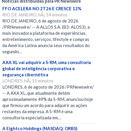
Notícias distribuídas pela PR Newswire
FFO ACELERA NO 2T26 E CRESCE 12%
RIO DE JANEIRO, hÃ¡ 14 minutos
RIO DE JANEIRO, 6 de agosto de 2026
/PRNewswire/ -- A ALLOS S.A. (B3: ALOS3), a
mais inovadora plataforma de experiências,
entretenimento, serviços, lifestyle e compras
da América Latina anuncia seus resultados do
segundo…
AXA XL vai adquirir a S-RM, uma consultoria
global de inteligência corporativa e
segurança cibernética
LONDRES, hÃ¡ 15 minutos
LONDRES, 6 de agosto de 2026 /PRNewswire/
-- A AXA XL, que atualmente detém
aproximadamente 49% da S-RM, anunciou hoje
que firmou um acordo para adquirir as ações
restantes da empresa. A S-RM é uma
consultoria especializada em…
A Eightco Holdings (NASDAQ: ORBS)