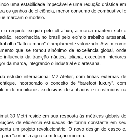
tindo uma estabilidade impecável e uma redução drástica em
 para os ganhos de eficiência, menor consumo de combustível e
s que marcam o modelo.
m o requinte exigido pelo ultraluxo, a marca mantém sob o
drão, reconhecida no brasil pelo exímio trabalho artesanal,
 trabalho “fatto a mano” é amplamente valorizado. Assim como
tamento que se tornou sinônimo de excelência global, onde
influência da tradição náutica italiana, executam interiores
r da marca, integrando o industrial e o artesanal.
do estúdio internacional M2 Atelier, com linhas externas de
htique, incorporado o conceito de “barefoot luxury”, com
além de mobiliários exclusivos desenhados e construídos na
mut 30 Metri reside em sua resposta às métricas globais de
oluções de eficiência estudadas de forma constante em seu
esenta um projeto revolucionário. O novo design do casco e,
 para "cortar" a água com fricção mínima.