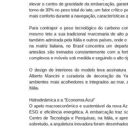
elevar o centro de gravidade da embarcação, garan
torno de 30% no peso total do iate, um fator crítico
mais conforto durante a navegação, característica
Para contrapor o peso tecnológico do carbono co
mesmo teto a sua tradicional marcenaria de alto pa
também admirada pela Itália e outros países, onde o
na matriz italiana, no Brasil concentra um depar
artesãos são treinados constantemente com a forte 
complexos e móveis sob medida e seguindo o alto rigo
O design de interiores do modelo leva assinatura 
Alberto Mancini e curadoria de decoração da Yac
ambientes mais acolhedores e integrados ao mar, 
Itália.
Hidrodinâmica e a "Economia Azul"
O apelo macroeconômico e sustentável da nova Azi
ESG e eficiência energética. A embarcação traz s
Centro de Tecnologia e Pesquisas, na Itália, e apr
sobretudo, a arquitetura inovadora foram desenhados