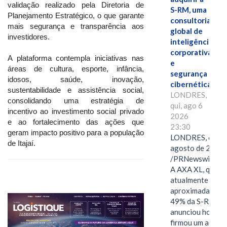
validação realizado pela Diretoria de
S-RM, uma
Planejamento Estratégico, o que garante
consultoria
mais segurança e transparência aos
global de
investidores.
inteligência
corporativa
A plataforma contempla iniciativas nas
e
áreas de cultura, esporte, infância,
segurança
idosos, saúde, inovação,
cibernética
sustentabilidade e assistência social,
LONDRES,
consolidando uma estratégia de
qui, ago 6
incentivo ao investimento social privado
2026
e ao fortalecimento das ações que
23:30
geram impacto positivo para a população
LONDRES, 6 de
de Itajaí.
agosto de 2026
/PRNewswire/ -
A AXA XL, que
atualmente deté
aproximadament
49% da S-RM,
anunciou hoje qu
firmou um acord