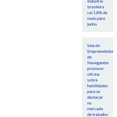
indústria
brasileira
cai 1,8% de
maio para
junho
Sala do
Empreendedor
de
Navegantes
promove
oficina
sobre
habilidades
para se
destacar
no
mercado
de trabalho