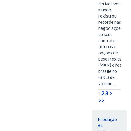
derivativos do
mundo,
registrou
recorde nas
negociações
de seus
contratos
futuros e
opções de
peso mexicano
(MXN) e real
brasileiro
(BRL) de
volume…
2
3
>
1
>>
Produção
da