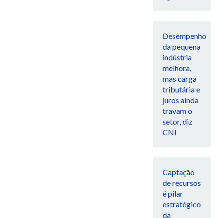
Desempenho
da pequena
indústria
melhora,
mas carga
tributária e
juros ainda
travam o
setor, diz
CNI
Captação
de recursos
é pilar
estratégico
da