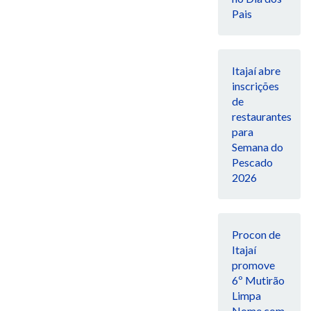
Pais
Itajaí abre
inscrições
de
restaurantes
para
Semana do
Pescado
2026
Procon de
Itajaí
promove
6º Mutirão
Limpa
Nome com