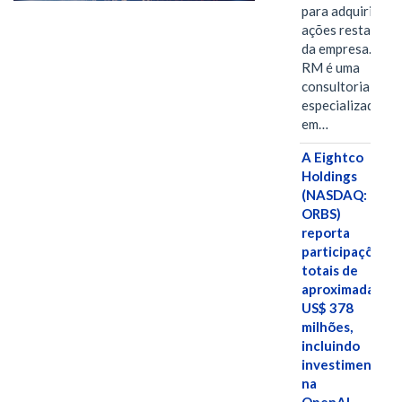
para adquirir as
ações restantes
da empresa. A S-
RM é uma
consultoria
especializada
em…
A Eightco
Holdings
(NASDAQ:
ORBS)
reporta
participações
totais de
aproximadamen
US$ 378
milhões,
incluindo
investimentos
na