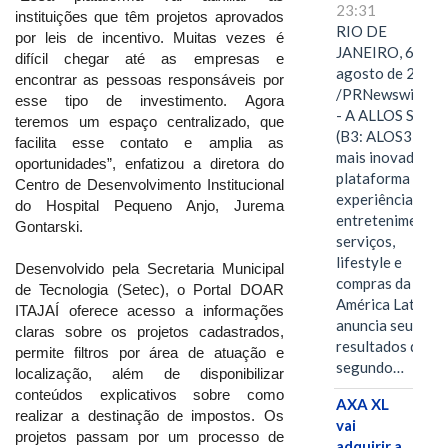
23:31
instituições que têm projetos aprovados
RIO DE
por leis de incentivo. Muitas vezes é
JANEIRO, 6 de
difícil chegar até as empresas e
agosto de 2026
encontrar as pessoas responsáveis por
/PRNewswire/ -
esse tipo de investimento. Agora
- A ALLOS S.A.
teremos um espaço centralizado, que
(B3: ALOS3), a
facilita esse contato e amplia as
mais inovadora
oportunidades”, enfatizou a diretora do
plataforma de
Centro de Desenvolvimento Institucional
experiências,
do Hospital Pequeno Anjo, Jurema
entretenimento,
Gontarski.
serviços,
lifestyle e
Desenvolvido pela Secretaria Municipal
compras da
de Tecnologia (Setec), o Portal DOAR
América Latina
ITAJAÍ oferece acesso a informações
anuncia seus
claras sobre os projetos cadastrados,
resultados do
permite filtros por área de atuação e
segundo…
localização, além de disponibilizar
conteúdos explicativos sobre como
AXA XL
realizar a destinação de impostos. Os
vai
projetos passam por um processo de
adquirir a