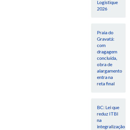
Logistique
2026
Praia do
Gravatá:
com
dragagem
concluída,
obra de
alargamento
entra na
reta final
BC: Lei que
reduz ITBI
na
integralização