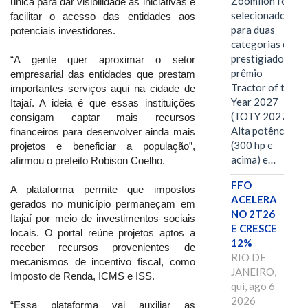
Zoomlion foi
única para dar visibilidade às iniciativas e
selecionado
facilitar o acesso das entidades aos
para duas
potenciais investidores.
categorias do
prestigiado
“A gente quer aproximar o setor
prêmio
empresarial das entidades que prestam
Tractor of the
importantes serviços aqui na cidade de
Year 2027
Itajaí. A ideia é que essas instituições
(TOTY 2027:
consigam captar mais recursos
Alta potência
financeiros para desenvolver ainda mais
(300 hp e
projetos e beneficiar a população”,
acima) e…
afirmou o prefeito Robison Coelho.
FFO
A plataforma permite que impostos
ACELERA
gerados no município permaneçam em
NO 2T26
Itajaí por meio de investimentos sociais
E CRESCE
locais. O portal reúne projetos aptos a
12%
receber recursos provenientes de
RIO DE
mecanismos de incentivo fiscal, como
JANEIRO,
Imposto de Renda, ICMS e ISS.
qui, ago 6
2026
“Essa plataforma vai auxiliar as