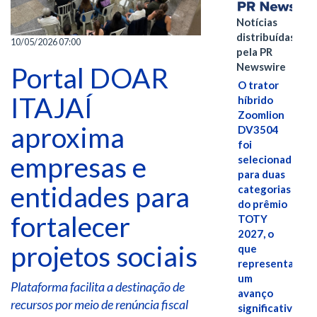
Notícias
distribuídas
10/05/2026 07:00
pela PR
Newswire
Portal DOAR
O trator
ITAJAÍ
híbrido
Zoomlion
aproxima
DV3504
foi
empresas e
selecionado
para duas
entidades para
categorias
do prêmio
fortalecer
TOTY
2027, o
projetos sociais
que
representa
um
Plataforma facilita a destinação de
avanço
recursos por meio de renúncia fiscal
significativo