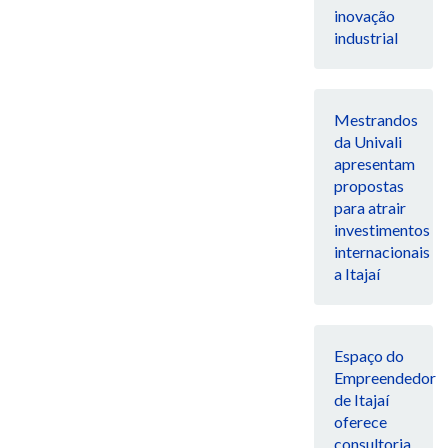
inovação
industrial
Mestrandos
da Univali
apresentam
propostas
para atrair
investimentos
internacionais
a Itajaí
Espaço do
Empreendedor
de Itajaí
oferece
consultoria