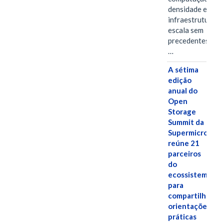
densidade em um
infraestrutura d
escala sem
precedentes.Ula
…
A sétima
edição
anual do
Open
Storage
Summit da
Supermicro
reúne 21
parceiros
do
ecossistema
para
compartilhar
orientações
práticas