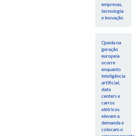
empresas,
tecnologia
e inovação
Queda na
geração
europeia
ocorre
enquanto
inteligência
artificial,
data
centers e
carros
elétricos
elevam a
demanda e
colocam o
armazenamento