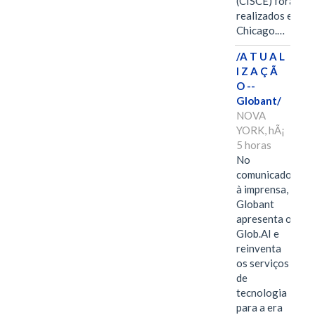
(CISCE) foram
realizados em
Chicago.…
/A T U A L
I Z A Ç Ã
O --
Globant/
NOVA
YORK, hÃ¡
5 horas
No
comunicado
à imprensa,
Globant
apresenta o
Glob.AI e
reinventa
os serviços
de
tecnologia
para a era