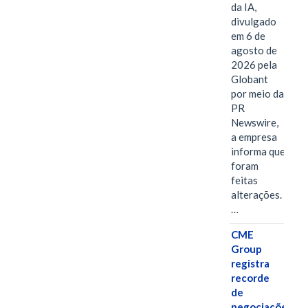
da IA,
divulgado
em 6 de
agosto de
2026 pela
Globant
por meio da
PR
Newswire,
a empresa
informa que
foram
feitas
alterações.
…
CME
Group
registra
recorde
de
negociações