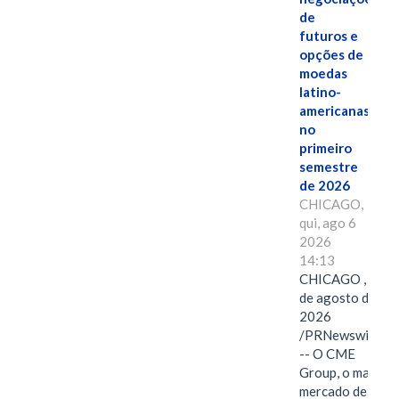
de
futuros e
opções de
moedas
latino-
americanas
no
primeiro
semestre
de 2026
CHICAGO,
qui, ago 6
2026
14:13
CHICAGO , 6
de agosto de
2026
/PRNewswire/
-- O CME
Group, o maior
mercado de