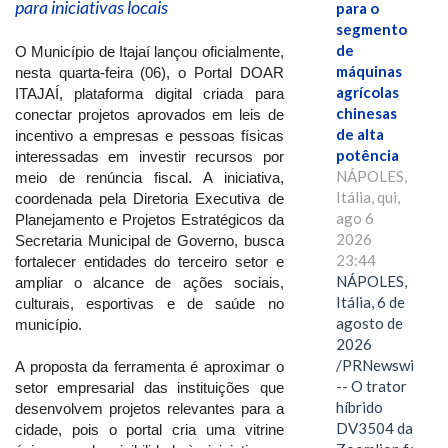
para iniciativas locais
para o
segmento
de
O Município de Itajaí lançou oficialmente,
máquinas
nesta quarta-feira (06), o Portal DOAR
agrícolas
ITAJAÍ, plataforma digital criada para
chinesas
conectar projetos aprovados em leis de
de alta
incentivo a empresas e pessoas físicas
potência
interessadas em investir recursos por
NÁPOLES,
meio de renúncia fiscal. A iniciativa,
Itália, qui,
coordenada pela Diretoria Executiva de
ago 6
Planejamento e Projetos Estratégicos da
2026
Secretaria Municipal de Governo, busca
23:44
fortalecer entidades do terceiro setor e
NÁPOLES,
ampliar o alcance de ações sociais,
Itália, 6 de
culturais, esportivas e de saúde no
agosto de
município.
2026
/PRNewswire/
A proposta da ferramenta é aproximar o
-- O trator
setor empresarial das instituições que
híbrido
desenvolvem projetos relevantes para a
DV3504 da
cidade, pois o portal cria uma vitrine