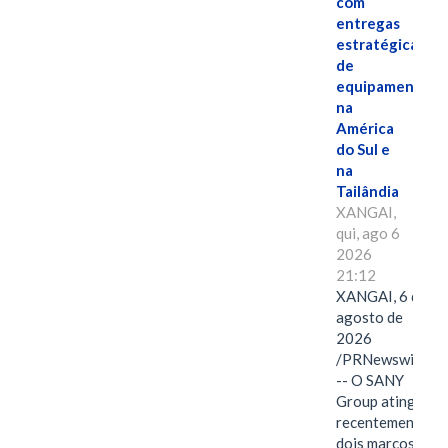
com
entregas
estratégicas
de
equipamentos
na
América
do Sul e
na
Tailândia
XANGAI,
qui, ago 6
2026
21:12
XANGAI, 6 de
agosto de
2026
/PRNewswire/
-- O SANY
Group atingiu
recentemente
dois marcos