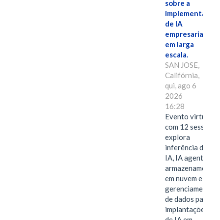
sobre a
implementação
de IA
empresarial
em larga
escala.
SAN JOSE,
Califórnia,
qui, ago 6
2026
16:28
Evento virtual
com 12 sessões
explora
inferência de
IA, IA agentiva,
armazenamento
em nuvem e
gerenciamento
de dados para
implantações
de IA em