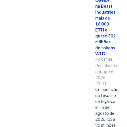
OpenAI,
na Beast
Industries,
mais de
16.000
ETH e
quase 302
milhões
de tokens
WLD.
EASTON,
Pensilvânia,
qui, ago 6
2026
21:41
Composição
do tesouro
da Eightco
em 5 de
agosto de
2026: US$
90 milhões