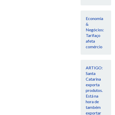
Economia
&
Negócios:
Tarifaço
afeta
comércio
ARTIGO:
Santa
Catarina
exporta
produtos.
Está na
hora de
também
exportar