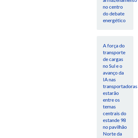
no centro
do debate
energético
A força do
transporte
de cargas
no Sul e o
avanço da
IA nas
transportadoras
estarão
entre os
temas
centrais do
estande 98
no pavilhão
Norte da