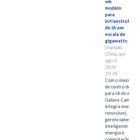
um
modelo
para
infraestrutura
de IA em
escala de
gigawatts
Ulanqab,
China, qui,
ago 6
2026
19:39
Com o maior edif
de centro de dad
para IA do mundo
Galaxy Campus
integra energia
renovável,
gerenciamento
inteligente de
energia e
computação de a