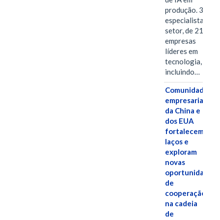
produção. 38
especialistas do
setor, de 21
empresas
líderes em
tecnologia,
incluindo…
Comunidades
empresariais
da China e
dos EUA
fortalecem
laços e
exploram
novas
oportunidades
de
cooperação
na cadeia
de