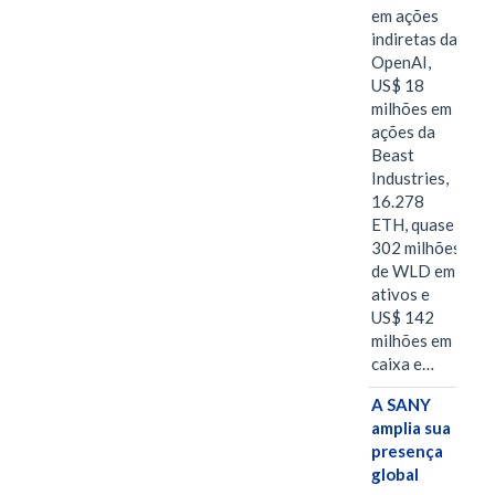
em ações
indiretas da
OpenAI,
US$ 18
milhões em
ações da
Beast
Industries,
16.278
ETH, quase
302 milhões
de WLD em
ativos e
US$ 142
milhões em
caixa e…
A SANY
amplia sua
presença
global