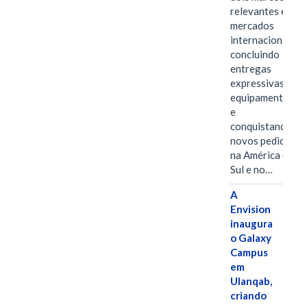
relevantes em
mercados
internacionais,
concluindo
entregas
expressivas de
equipamentos
e
conquistando
novos pedidos
na América do
Sul e no…
A
Envision
inaugura
o Galaxy
Campus
em
Ulanqab,
criando