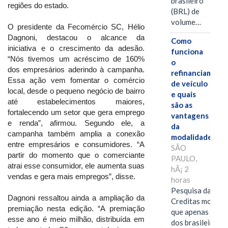
brasileiro
regiões do estado.
(BRL) de
volume…
O presidente da Fecomércio SC, Hélio
Dagnoni, destacou o alcance da
Como
iniciativa e o crescimento da adesão.
funciona
“Nós tivemos um acréscimo de 160%
o
dos empresários aderindo à campanha.
refinanciament
Essa ação vem fomentar o comércio
de veículo
local, desde o pequeno negócio de bairro
e quais
até estabelecimentos maiores,
são as
fortalecendo um setor que gera emprego
vantagens
e renda”, afirmou. Segundo ele, a
da
campanha também amplia a conexão
modalidade?
entre empresários e consumidores. “A
SÃO
partir do momento que o comerciante
PAULO,
atrai esse consumidor, ele aumenta suas
hÃ¡ 2
vendas e gera mais empregos”, disse.
horas
Pesquisa da
Dagnoni ressaltou ainda a ampliação da
Creditas mostra
premiação nesta edição. “A premiação
que apenas 28%
esse ano é meio milhão, distribuída em
dos brasileiros