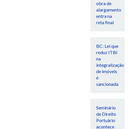
obra de
alargamento
entra na
reta final
BC: Lei que
reduz ITBI
na
integralização
de imóveis
é
sancionada
Seminário
de Direito
Portuário
acontece