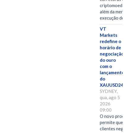
criptomoedas va
além da mera
execução de…
VT
Markets
redefine o
horário de
negociação
do ouro
com o
lançamento
do
XAUUSD247
SYDNEY,
qua, ago 5
2026
09:00
O novo produto
permite que os
clientes negocie