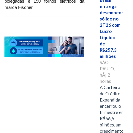
Brasil
polegadas e 150 fornos elétricos da
entrega
marca Fischer.
desempenho
sólido no
2T26 com
Lucro
Líquido
de
R$257,3
milhões
SÃO
PAULO,
hÃ¡ 2
horas
A Carteira
de Crédito
Expandida
encerrou o
trimestre em
R$56,5
bilhões, um
crescimento