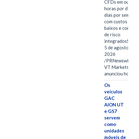
CFDs em ouro 2
horas por dia, se
dias por semana,
com custos mais
baixos e control
de risco
integradosSYDN
5 de agosto de
2026
/PRNewswire/ --
VT Markets
anunciou hoje o
Os
veículos
GAC
AION UT
e GS7
servem
como
unidades
móveis de