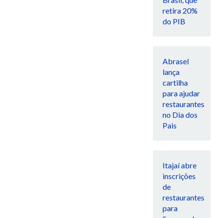
retira 20%
do PIB
Abrasel
lança
cartilha
para ajudar
restaurantes
no Dia dos
Pais
Itajaí abre
inscrições
de
restaurantes
para