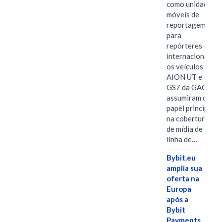
como unidades
móveis de
reportagem
para
repórteres
internacionais,
os veículos
AION UT e
GS7 da GAC
assumiram o
papel principal
na cobertura
de mídia de
linha de…
Bybit.eu
amplia sua
oferta na
Europa
após a
Bybit
Payments