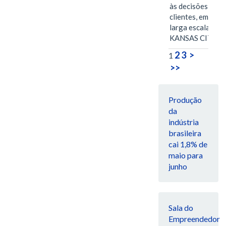
às decisões dos
clientes, em
larga escala
KANSAS CITY,…
2
3
>
1
>>
Produção
da
indústria
brasileira
cai 1,8% de
maio para
junho
Sala do
Empreendedor