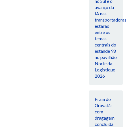
no Sul e o
avanço da
IA nas
transportadoras
estarão
entre os
temas
centrais do
estande 98
no pavilhão
Norte da
Logistique
2026
Praia do
Gravatá:
com
dragagem
concluída,