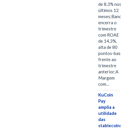
de 8,3% nos
últimos 12
meses;Banco
encerra o
trimestre
com ROAE
de 14,3%,
alta de 80
pontos-base
frente ao
trimestre
anterior;A
Margem
com…
KuCoin
Pay
amplia a
utilidade
das
stablecoins