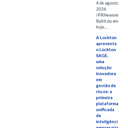
4 de agosto de
2026
/PRNewswire/ --
Bybit.eu anuncio
hoje…
A Lockton
apresenta
o Lockton
SAGE,
uma
solução
inovadora
em
gestão de
riscos: a
primeira
plataforma
unificada
de
inteligência
empresarial