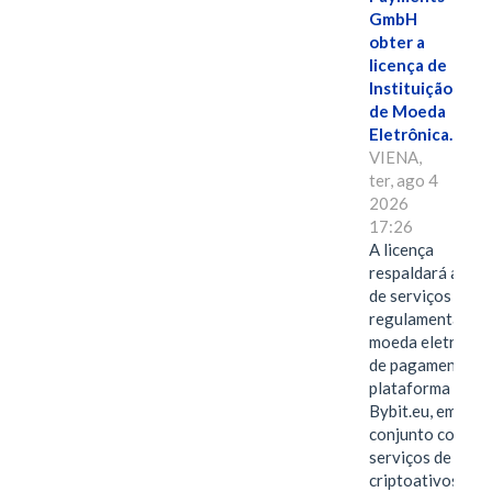
GmbH
obter a
licença de
Instituição
de Moeda
Eletrônica.
VIENA,
ter, ago 4
2026
17:26
A licença
respaldará a ofe
de serviços
regulamentados 
moeda eletrônica
de pagamentos 
plataforma
Bybit.eu, em
conjunto com os
serviços de
criptoativos.VIE