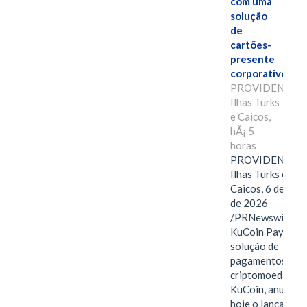
com uma
solução
de
cartões-
presente
corporativos.
PROVIDENCIAL
Ilhas Turks
e Caicos,
hÃ¡ 5
horas
PROVIDENCIAL
Ilhas Turks e
Caicos, 6 de ago
de 2026
/PRNewswire/ --
KuCoin Pay,
solução de
pagamentos em
criptomoedas da
KuCoin, anuncio
hoje o lançamen