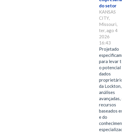
do setor
KANSAS
CITY,
Missouri,
ter, ago 4
2026
16:43
Projetado
especificamente
para levar todo
o potencial dos
dados
proprietários
da Lockton, das
análises
avançadas, dos
recursos
baseados em IA
e do
conhecimento
especializado