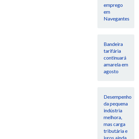
emprego
em
Navegantes
Bandeira
tarifária
continuará
amarela em
agosto
Desempenho
da pequena
indústria
melhora,
mas carga
tributária e
juros ainda