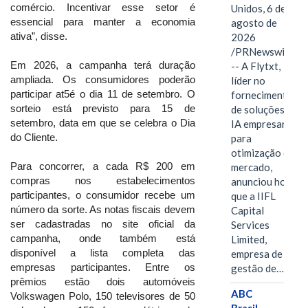
comércio. Incentivar esse setor é
Unidos, 6 de
essencial para manter a economia
agosto de
ativa”, disse.
2026
/PRNewswire/
Em 2026, a campanha terá duração
-- A Flytxt,
ampliada. Os consumidores poderão
líder no
participar at5é o dia 11 de setembro. O
fornecimento
sorteio está previsto para 15 de
de soluções de
setembro, data em que se celebra o Dia
IA empresarial
do Cliente.
para
otimização de
Para concorrer, a cada R$ 200 em
mercado,
compras nos estabelecimentos
anunciou hoje
participantes, o consumidor recebe um
que a IIFL
número da sorte. As notas fiscais devem
Capital
ser cadastradas no site oficial da
Services
campanha, onde também está
Limited,
disponível a lista completa das
empresa de
empresas participantes. Entre os
gestão de…
prêmios estão dois automóveis
ABC
Volkswagen Polo, 150 televisores de 50