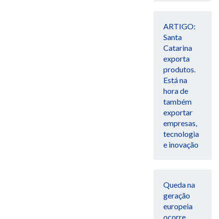
ARTIGO:
Santa
Catarina
exporta
produtos.
Está na
hora de
também
exportar
empresas,
tecnologia
e inovação
Queda na
geração
europeia
ocorre