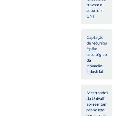
travam o
setor, diz
CNI
Captação
de recursos
é pilar
estratégico
da
inovação
industrial
Mestrandos
da Univali
apresentam
propostas
para atrair