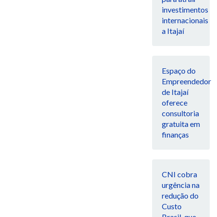
investimentos
internacionais
a Itajaí
Espaço do
Empreendedor
de Itajaí
oferece
consultoria
gratuita em
finanças
CNI cobra
urgência na
redução do
Custo
Brasil, que