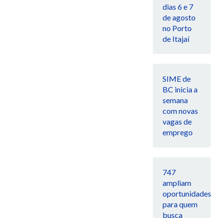
dias 6 e 7
de agosto
no Porto
de Itajaí
SIME de
BC inicia a
semana
com novas
vagas de
emprego
747
ampliam
oportunidades
para quem
busca