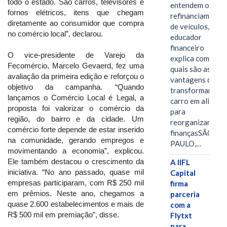
todo o estado. São carros, televisores e
entendem o
fornos elétricos, itens que chegam
refinanciamento
diretamente ao consumidor que compra
de veículos,
no comércio local”, declarou.
educador
financeiro
O vice-presidente de Varejo da
explica como e
Fecomércio, Marcelo Gevaerd, fez uma
quais são as
avaliação da primeira edição e reforçou o
vantagens de
objetivo da campanha. “Quando
transformar o
lançamos o Comércio Local é Legal, a
carro em aliado
proposta foi valorizar o comércio da
para
região, do bairro e da cidade. Um
reorganizar as
comércio forte depende de estar inserido
finançasSÃO
na comunidade, gerando empregos e
PAULO,…
movimentando a economia”, explicou.
Ele também destacou o crescimento da
A IIFL
iniciativa. “No ano passado, quase mil
Capital
empresas participaram, com R$ 250 mil
firma
em prêmios. Neste ano, chegamos a
parceria
quase 2.600 estabelecimentos e mais de
com a
R$ 500 mil em premiação”, disse.
Flytxt
para