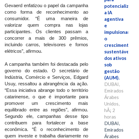
Gevaerd enfatizou o papel da campanha
potencializar
como forma de reconhecimento ao
a IA
consumidor. “É uma maneira de
agentiva
valorizar quem compra nas lojas
e
participantes. Os clientes passam a
impulsionar
concorrer a mais de 300 prêmios,
o
incluindo carros, televisores e fornos
crescimento
elétricos”, afirmou.
sustentável
dos ativos
A campanha também foi destacada pelo
sob
governo do estado. O secretário de
gestão
Indústria, Comércio e Serviços, Edgard
(AUM).
Usuy, ressaltou a abrangência da ação.
DUBAI,
“Essa iniciativa abrange todo o território
Emirados
catarinense, o que é importante para
Árabes
promover um crescimento mais
Unidos,
equilibrado entre as regiões”, afirmou.
hÃ¡ 2
Segundo ele, campanhas desse tipo
horas
contribuem para fortalecer a base
DUBAI,
econômica. “É o reconhecimento de
Emirados
quem investe e trabalha diariamente no
Árabes