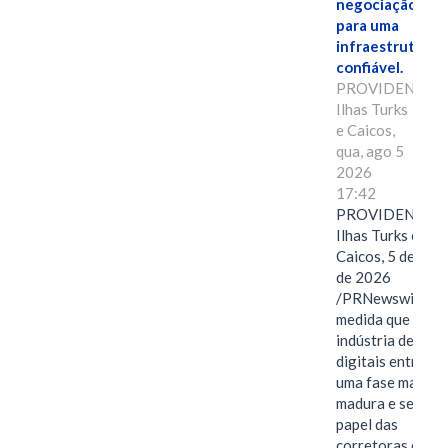
negociação
para uma
infraestrutura
confiável.
PROVIDENCIAL
Ilhas Turks
e Caicos,
qua, ago 5
2026
17:42
PROVIDENCIAL
Ilhas Turks e
Caicos, 5 de ago
de 2026
/PRNewswire/ --
medida que a
indústria de ativ
digitais entra em
uma fase mais
madura e seletiva
papel das
corretoras de