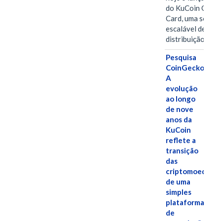
do KuCoin Gift
Card, uma soluç
escalável de
distribuição de…
Pesquisa
CoinGecko:
A
evolução
ao longo
de nove
anos da
KuCoin
reflete a
transição
das
criptomoedas
de uma
simples
plataforma
de