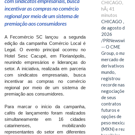
com sindicatos empresariais, busca
CHICAGO,
incentivar as compras no comércio
hÃ¡ 41
minutos
regional por meio de um sistema de
CHICAGO , 6
premiação aos consumidores
de agosto de
2026
A Fecomércio SC lançou a segunda
/PRNewswire/
edição da campanha Comércio Local é
-- O CME
Legal. O evento principal ocorreu no
Group, o maior
Hotel Sesc Cacupé, em Florianópolis,
mercado de
reunindo empresários e lideranças do
derivativos do
setor. A iniciativa, realizada em parceria
mundo,
com sindicatos empresariais, busca
registrou
incentivar as compras no comércio
recorde nas
regional por meio de um sistema de
negociações
premiação aos consumidores.
de seus
contratos
Para marcar o início da campanha,
futuros e
cafés de lançamento foram realizados
opções de
simultaneamente em 16 cidades
peso mexicano
catarinenses, mobilizando
(MXN) e real
representantes do setor em diferentes