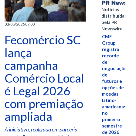
Notícias
distribuídas
pela PR
03/05/2026 07:00
Newswire
Fecomércio SC
CME
Group
lança
registra
recorde
campanha
de
negociações
Comércio Local
de
futuros e
é Legal 2026
opções de
moedas
com premiação
latino-
americanas
ampliada
no
primeiro
semestre
A iniciativa, realizada em parceria
de 2026