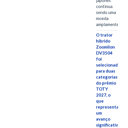
japonês
continua
sendo uma
moeda
amplamente…
O trator
híbrido
Zoomlion
DV3504
foi
selecionado
para duas
categorias
do prêmio
TOTY
2027, o
que
representa
um
avanço
significativo