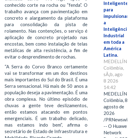
Inteligente"
conhecido corte na rocha ou “fenda”. O
para
trabalho avança com pavimentação em
impulsionar
concreto e alargamento da plataforma
a
para consolidação da pista de
Inteligência
rolamento. Nas contenções, o serviço é
Industrial
aplicação de concreto projetado nas
em toda a
encostas, bem como instalação de telas
América
metálicas de alta resistência, a fim de
Latina.
evitar o desprendimento de rochas.
MEDELLÍN,
“A Serra do Corvo Branco certamente
Colômbia,
vai se transformar em um dos destinos
sÃ¡b, ago
mais importantes do Sul do Brasil. É uma
8 2026
Serra sensacional. Há mais de 50 anos a
14:42
população deseja a pavimentação. É uma
MEDELLÍN,
obra complexa. No último episódio de
Colômbia, 8 de
chuvas a gente teve deslizamentos,
agosto de
então estamos atacando em pontos
2026
emergenciais. É um trabalho delicado,
/PRNewswire/
mas estamos indo bem”, afirma o
-- O Huawei
secretário de Estado de Infraestrutura e
Network
Mobilidade, Ricardo Grando.