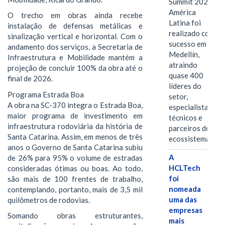
Summit 2026
América
O trecho em obras ainda recebe
Latina foi
instalação de defensas metálicas e
realizado com
sinalização vertical e horizontal. Com o
sucesso em
andamento dos serviços, a Secretaria de
Medellín,
Infraestrutura e Mobilidade mantém a
atraindo
projeção de concluir 100% da obra até o
quase 400
final de 2026.
líderes do
Programa Estrada Boa
setor,
A obra na SC-370 integra o Estrada Boa,
especialistas
maior programa de investimento em
técnicos e
infraestrutura rodoviária da história de
parceiros do
Santa Catarina. Assim, em menos de três
ecossistema.…
anos o Governo de Santa Catarina subiu
A
de 26% para 95% o volume de estradas
HCLTech
consideradas ótimas ou boas. Ao todo,
foi
são mais de 100 frentes de trabalho,
nomeada
contemplando, portanto, mais de 3,5 mil
uma das
quilômetros de rodovias.
empresas
Somando obras estruturantes,
mais