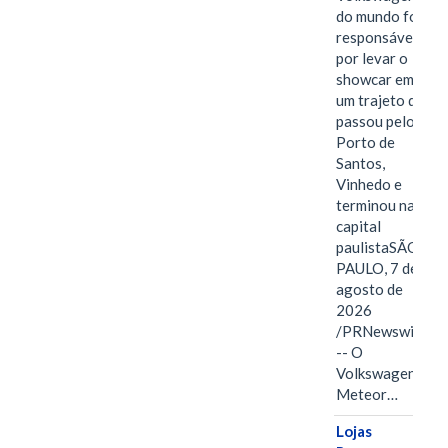
do mundo foi
responsável
por levar o
showcar em
um trajeto que
passou pelo
Porto de
Santos,
Vinhedo e
terminou na
capital
paulistaSÃO
PAULO, 7 de
agosto de
2026
/PRNewswire/
-- O
Volkswagen
Meteor…
Lojas