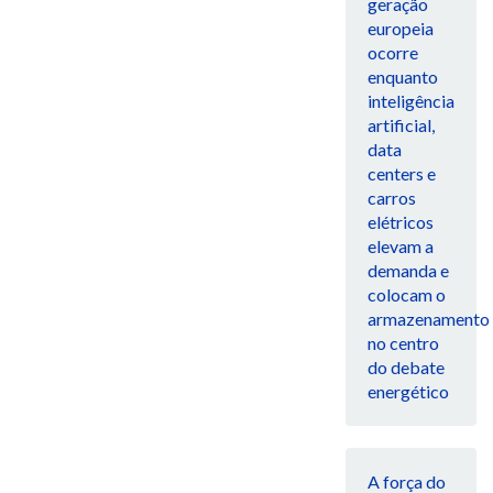
geração
europeia
ocorre
enquanto
inteligência
artificial,
data
centers e
carros
elétricos
elevam a
demanda e
colocam o
armazenamento
no centro
do debate
energético
A força do