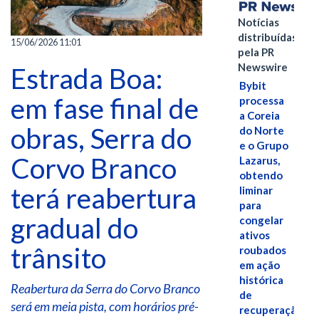
Notícias
distribuídas
15/06/2026 11:01
pela PR
Newswire
Estrada Boa:
Bybit
em fase final de
processa
a Coreia
obras, Serra do
do Norte
e o Grupo
Corvo Branco
Lazarus,
obtendo
terá reabertura
liminar
para
gradual do
congelar
ativos
trânsito
roubados
em ação
histórica
Reabertura da Serra do Corvo Branco
de
será em meia pista, com horários pré-
recuperação