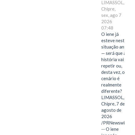
LIMASSOL,
Chipre,
sex, ago 7
2026
07:48
O iene já
esteve nesta
situação antes
— será que a
história vai se
repetir ou,
desta vez, o
cenário é
realmente
diferente?
LIMASSOL,
Chipre, 7 de
agosto de
2026
/PRNewswire/
-- O iene