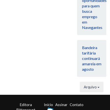
oportunidades
para quem
busca
emprego
em
Navegantes
Bandeira
tarifária
continuará
amarela em
agosto
Arquivo
Editora
Início
Assinar
Contato
Bittencourt