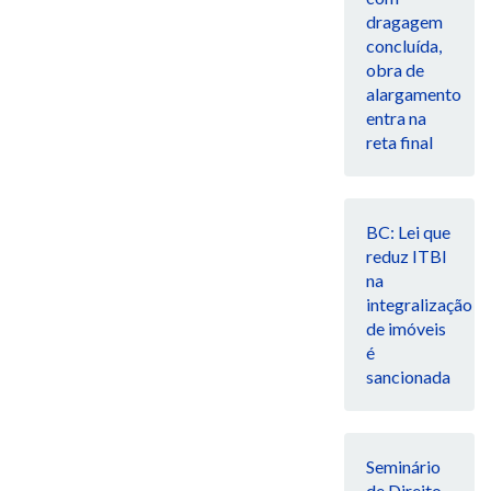
dragagem
concluída,
obra de
alargamento
entra na
reta final
BC: Lei que
reduz ITBI
na
integralização
de imóveis
é
sancionada
Seminário
de Direito