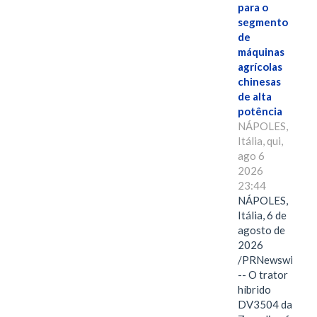
para o
segmento
de
máquinas
agrícolas
chinesas
de alta
potência
NÁPOLES,
Itália, qui,
ago 6
2026
23:44
NÁPOLES,
Itália, 6 de
agosto de
2026
/PRNewswire/
-- O trator
híbrido
DV3504 da