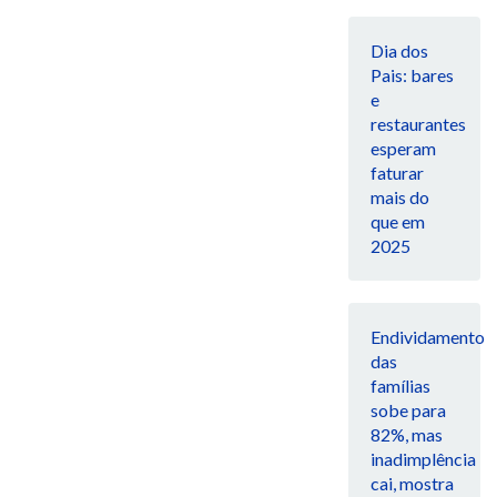
Dia dos
Pais: bares
e
restaurantes
esperam
faturar
mais do
que em
2025
Endividamento
das
famílias
sobe para
82%, mas
inadimplência
cai, mostra