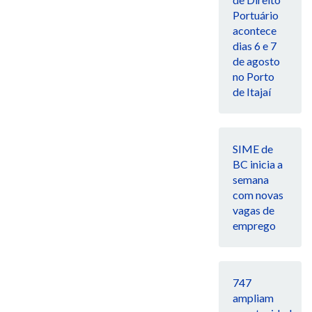
Portuário
acontece
dias 6 e 7
de agosto
no Porto
de Itajaí
SIME de
BC inicia a
semana
com novas
vagas de
emprego
747
ampliam