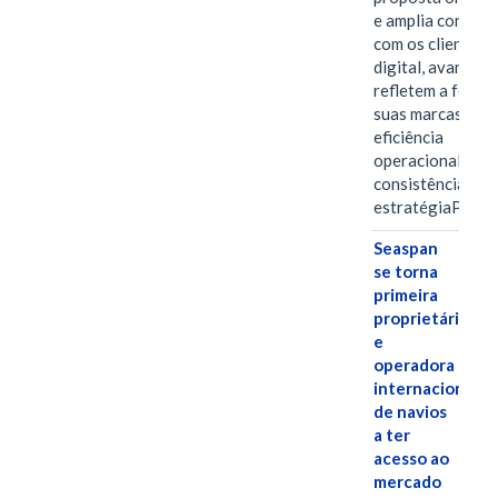
e amplia conexã
com os clientes 
digital, avanços 
refletem a força 
suas marcas, a
eficiência
operacional e a
consistência de 
estratégiaPOR
Seaspan
se torna
primeira
proprietária
e
operadora
internacional
de navios
a ter
acesso ao
mercado