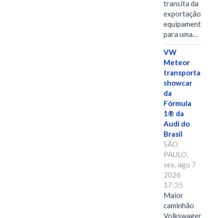
transita da
exportação de
equipamentos
para uma…
VW
Meteor
transporta
showcar
da
Fórmula
1® da
Audi do
Brasil
SÃO
PAULO,
sex, ago 7
2026
17:35
Maior
caminhão
Volkswagen