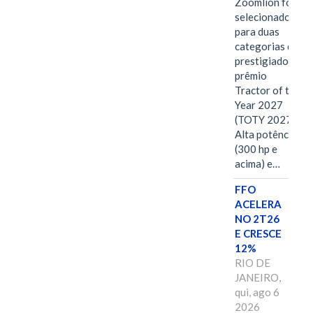
Zoomlion foi
selecionado
para duas
categorias do
prestigiado
prêmio
Tractor of the
Year 2027
(TOTY 2027:
Alta potência
(300 hp e
acima) e…
FFO
ACELERA
NO 2T26
E CRESCE
12%
RIO DE
JANEIRO,
qui, ago 6
2026