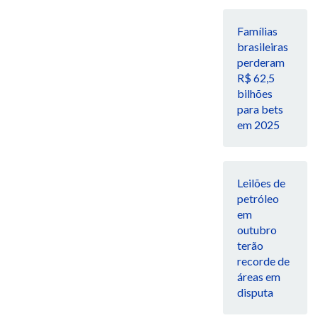
Famílias
brasileiras
perderam
R$ 62,5
bilhões
para bets
em 2025
Leilões de
petróleo
em
outubro
terão
recorde de
áreas em
disputa