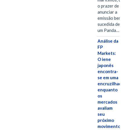
o prazer de
anunciar a
emissão bem-
sucedida de
um Panda…
Análise da
FP
Markets:
O iene
japonês
encontra-
se em uma
encruzilhada
enquanto
os
mercados
avaliam
seu
próximo
movimento.