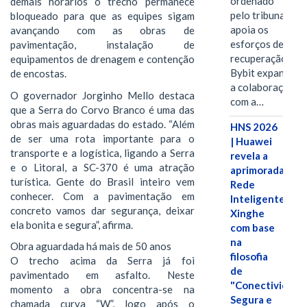
ordenado
demais horários o trecho permanece
pelo tribunal
bloqueado para que as equipes sigam
apoia os
avançando com as obras de
esforços de
pavimentação, instalação de
recuperação e
equipamentos de drenagem e contenção
Bybit expande
de encostas.
a colaboração
O governador Jorginho Mello destaca
com a…
que a Serra do Corvo Branco é uma das
obras mais aguardadas do estado. “Além
HNS 2026
de ser uma rota importante para o
| Huawei
transporte e a logística, ligando a Serra
revela a
e o Litoral, a SC-370 é uma atração
aprimorada
turística. Gente do Brasil inteiro vem
Rede
conhecer. Com a pavimentação em
Inteligente
concreto vamos dar segurança, deixar
Xinghe
ela bonita e segura”, afirma.
com base
na
Obra aguardada há mais de 50 anos
filosofia
O trecho acima da Serra já foi
de
pavimentado em asfalto. Neste
"Conectividade
momento a obra concentra-se na
Segura e
chamada curva “W”, logo após o