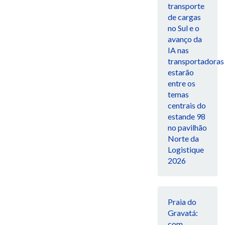
transporte
de cargas
no Sul e o
avanço da
IA nas
transportadoras
estarão
entre os
temas
centrais do
estande 98
no pavilhão
Norte da
Logistique
2026
Praia do
Gravatá:
com