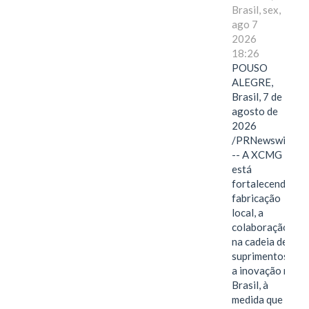
Brasil, sex,
ago 7
2026
18:26
POUSO
ALEGRE,
Brasil, 7 de
agosto de
2026
/PRNewswire/
-- A XCMG
está
fortalecendo a
fabricação
local, a
colaboração
na cadeia de
suprimentos e
a inovação no
Brasil, à
medida que