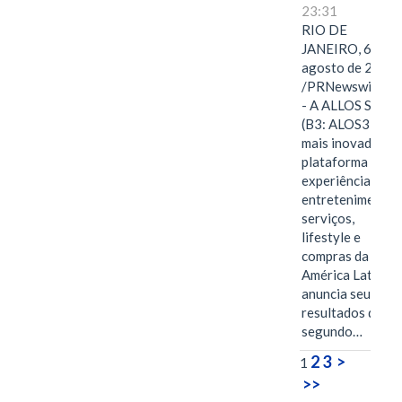
23:31
RIO DE
JANEIRO, 6 de
agosto de 2026
/PRNewswire/ -
- A ALLOS S.A.
(B3: ALOS3), a
mais inovadora
plataforma de
experiências,
entretenimento,
serviços,
lifestyle e
compras da
América Latina
anuncia seus
resultados do
segundo…
2
3
>
1
>>