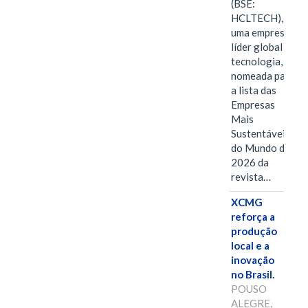
(BSE:
HCLTECH),
uma empresa
líder global em
tecnologia, foi
nomeada para
a lista das
Empresas
Mais
Sustentáveis
do Mundo de
2026 da
revista…
XCMG
reforça a
produção
local e a
inovação
no Brasil.
POUSO
ALEGRE,