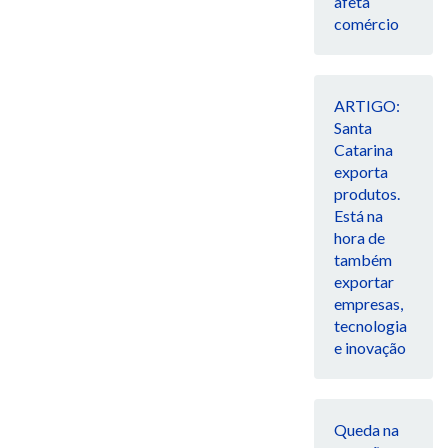
afeta
comércio
ARTIGO:
Santa
Catarina
exporta
produtos.
Está na
hora de
também
exportar
empresas,
tecnologia
e inovação
Queda na