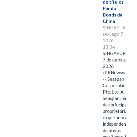
de títulos
Panda
Bonds da
China
SINGAPURA,
sex, ago 7
2026
13:34
SINGAPURA,
7 de agosto de
2026
/PRNewswire/
-- Seaspan
Corporation
Pte. Ltd. A
Seaspan, uma
das principais
proprietárias
e operadoras
independentes
de ativos
marítimos, tem