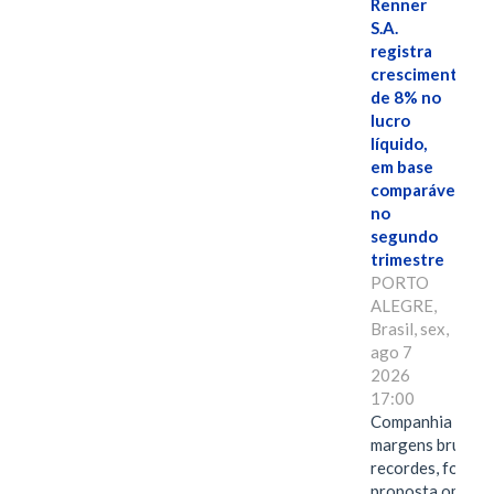
Renner
S.A.
registra
crescimento
de 8% no
lucro
líquido,
em base
comparável,
no
segundo
trimestre
PORTO
ALEGRE,
Brasil, sex,
ago 7
2026
17:00
Companhia alcan
margens brutas
recordes, fortal
proposta omnica