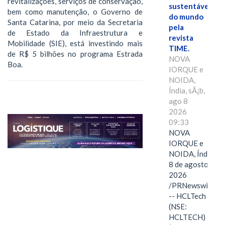
revitalizações, serviços de conservação,
sustentáveis
bem como manutenção, o Governo de
do mundo
Santa Catarina, por meio da Secretaria
pela
de Estado da Infraestrutura e
revista
Mobilidade (SIE), está investindo mais
TIME.
de R$ 5 bilhões no programa Estrada
NOVA
Boa.
IORQUE e
NOIDA,
Índia, sÃ¡b,
ago 8
2026
09:33
NOVA
IORQUE e
NOIDA, Índia,
8 de agosto de
2026
/PRNewswire/
-- HCLTech
(NSE:
HCLTECH)