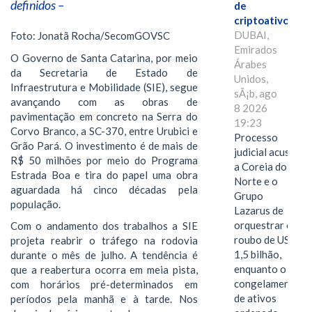
definidos –
de
criptoativos
DUBAI,
Foto: Jonatã Rocha/SecomGOVSC
Emirados
O Governo de Santa Catarina, por meio
Árabes
da Secretaria de Estado de
Unidos,
Infraestrutura e Mobilidade (SIE), segue
sÃ¡b, ago
avançando com as obras de
8 2026
pavimentação em concreto na Serra do
19:23
Corvo Branco, a SC-370, entre Urubici e
Processo
Grão Pará. O investimento é de mais de
judicial acusa
R$ 50 milhões por meio do Programa
a Coreia do
Estrada Boa e tira do papel uma obra
Norte e o
aguardada há cinco décadas pela
Grupo
população.
Lazarus de
orquestrar o
Com o andamento dos trabalhos a SIE
roubo de US$
projeta reabrir o tráfego na rodovia
1,5 bilhão,
durante o mês de julho. A tendência é
enquanto o
que a reabertura ocorra em meia pista,
congelamento
com horários pré-determinados em
de ativos
períodos pela manhã e à tarde. Nos