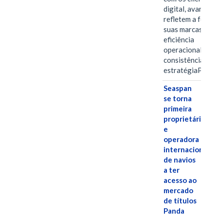
digital, avanços 
refletem a força 
suas marcas, a
eficiência
operacional e a
consistência de 
estratégiaPOR
Seaspan
se torna
primeira
proprietária
e
operadora
internacional
de navios
a ter
acesso ao
mercado
de títulos
Panda