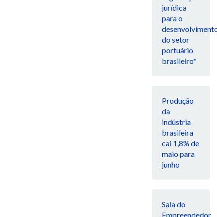
jurídica
para o
desenvolviment
do setor
portuário
brasileiro*
Produção
da
indústria
brasileira
cai 1,8% de
maio para
junho
Sala do
Empreendedor