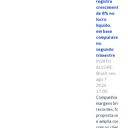
registra
crescimento
de 8% no
lucro
líquido,
em base
comparável,
no
segundo
trimestre
PORTO
ALEGRE,
Brasil, sex,
ago 7
2026
17:00
Companhia alcan
margens brutas
recordes, fortal
proposta omnica
e amplia conexã
com os clientes 