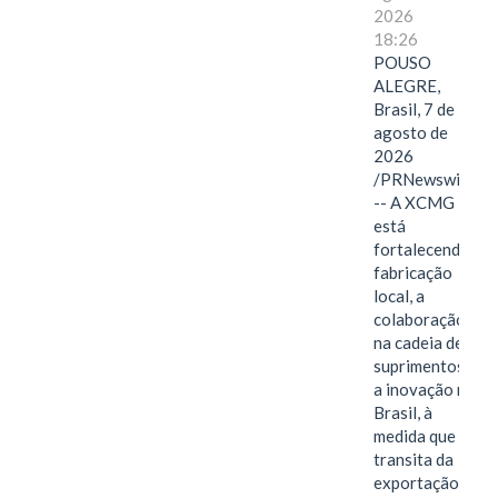
2026
18:26
POUSO
ALEGRE,
Brasil, 7 de
agosto de
2026
/PRNewswire/
-- A XCMG
está
fortalecendo a
fabricação
local, a
colaboração
na cadeia de
suprimentos e
a inovação no
Brasil, à
medida que
transita da
exportação de