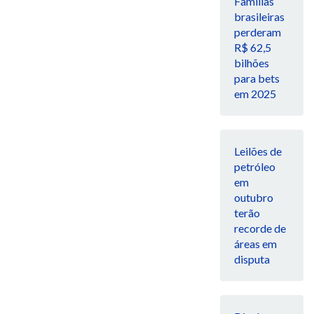
Famílias
brasileiras
perderam
R$ 62,5
bilhões
para bets
em 2025
Leilões de
petróleo
em
outubro
terão
recorde de
áreas em
disputa