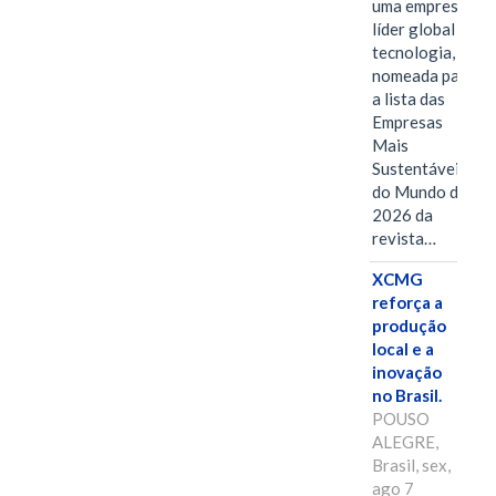
uma empresa
líder global em
tecnologia, foi
nomeada para
a lista das
Empresas
Mais
Sustentáveis
do Mundo de
2026 da
revista…
XCMG
reforça a
produção
local e a
inovação
no Brasil.
POUSO
ALEGRE,
Brasil, sex,
ago 7