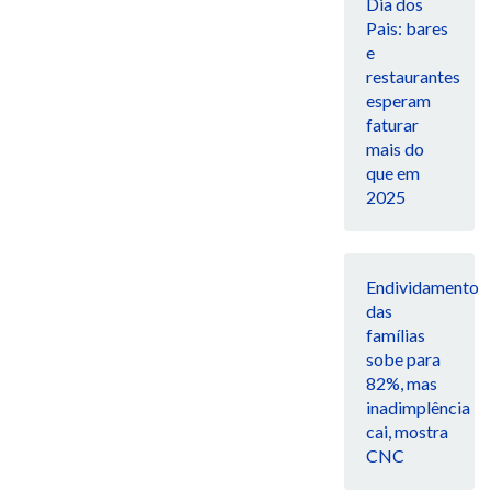
Dia dos
Pais: bares
e
restaurantes
esperam
faturar
mais do
que em
2025
Endividamento
das
famílias
sobe para
82%, mas
inadimplência
cai, mostra
CNC