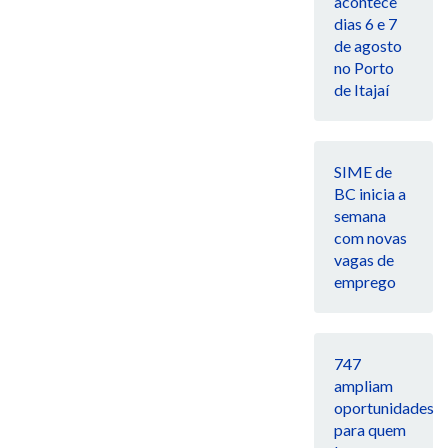
acontece
dias 6 e 7
de agosto
no Porto
de Itajaí
SIME de
BC inicia a
semana
com novas
vagas de
emprego
747
ampliam
oportunidades
para quem