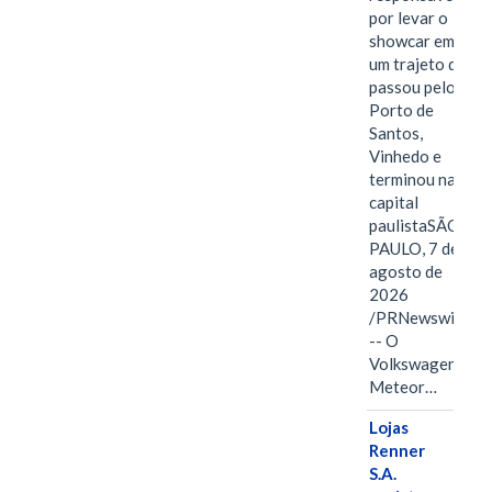
por levar o
showcar em
um trajeto que
passou pelo
Porto de
Santos,
Vinhedo e
terminou na
capital
paulistaSÃO
PAULO, 7 de
agosto de
2026
/PRNewswire/
-- O
Volkswagen
Meteor…
Lojas
Renner
S.A.