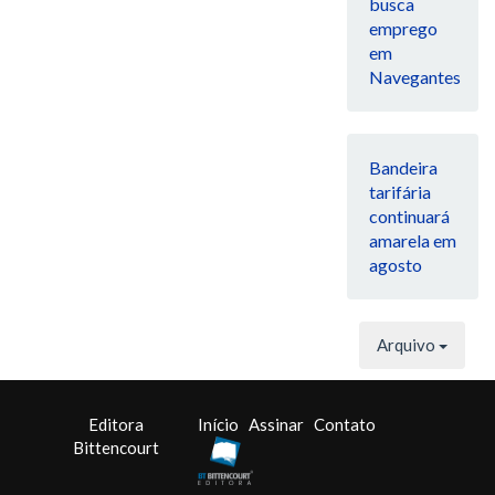
busca
emprego
em
Navegantes
Bandeira
tarifária
continuará
amarela em
agosto
Arquivo
Editora
Início
Assinar
Contato
Bittencourt