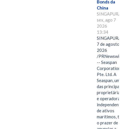
Bonds da
China
SINGAPURA,
sex, ago 7
2026
13:34
SINGAPURA,
7 de agosto de
2026
/PRNewswire/
-- Seaspan
Corporation
Pte. Ltd. A
Seaspan, uma
das principais
proprietárias
e operadoras
independentes
de ativos
marítimos, tem
o prazer de
anunciar a