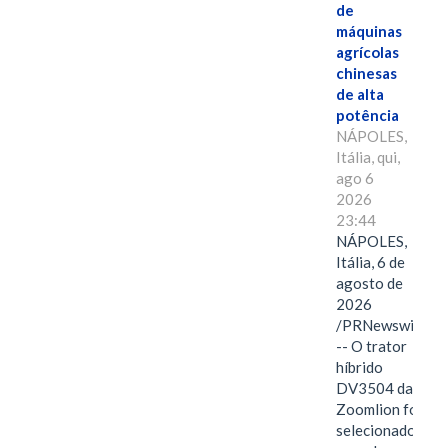
de
máquinas
agrícolas
chinesas
de alta
potência
NÁPOLES,
Itália, qui,
ago 6
2026
23:44
NÁPOLES,
Itália, 6 de
agosto de
2026
/PRNewswire/
-- O trator
híbrido
DV3504 da
Zoomlion foi
selecionado