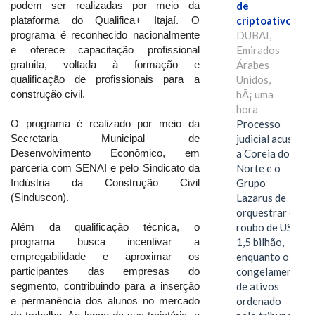
de
podem ser realizadas por meio da
criptoativos
plataforma do Qualifica+ Itajaí. O
DUBAI,
programa é reconhecido nacionalmente
Emirados
e oferece capacitação profissional
Árabes
gratuita, voltada à formação e
Unidos,
qualificação de profissionais para a
hÃ¡ uma
construção civil.
hora
Processo
O programa é realizado por meio da
judicial acusa
Secretaria Municipal de
a Coreia do
Desenvolvimento Econômico, em
Norte e o
parceria com SENAI e pelo Sindicato da
Grupo
Indústria da Construção Civil
Lazarus de
(Sinduscon).
orquestrar o
roubo de US$
Além da qualificação técnica, o
1,5 bilhão,
programa busca incentivar a
enquanto o
empregabilidade e aproximar os
congelamento
participantes das empresas do
de ativos
segmento, contribuindo para a inserção
ordenado
e permanência dos alunos no mercado