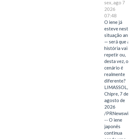
sex, ago 7
2026
07:48
O iene já
esteve nesta
situação antes
— será que a
história vai se
repetir ou,
desta vez, o
cenário é
realmente
diferente?
LIMASSOL,
Chipre, 7 de
agosto de
2026
/PRNewswire/
-- O iene
japonês
continua