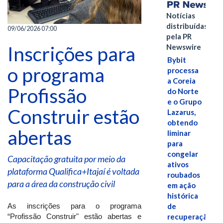
Notícias
distribuídas
09/06/2026 07:00
pela PR
Inscrições para
Newswire
Bybit
o programa
processa
a Coreia
Profissão
do Norte
e o Grupo
Construir estão
Lazarus,
obtendo
abertas
liminar
para
congelar
Capacitação gratuita por meio da
ativos
plataforma Qualifica+Itajaí é voltada
roubados
para a área da construção civil
em ação
histórica
de
As inscrições para o programa
recuperação
“Profissão Construir" estão abertas e