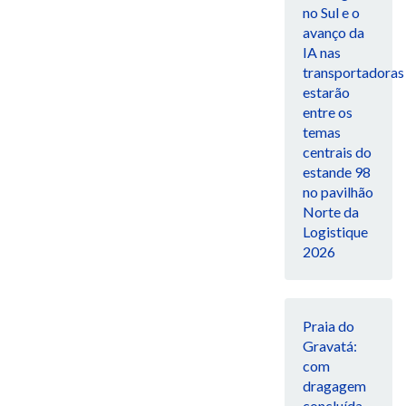
no Sul e o
avanço da
IA nas
transportadoras
estarão
entre os
temas
centrais do
estande 98
no pavilhão
Norte da
Logistique
2026
Praia do
Gravatá:
com
dragagem
concluída,