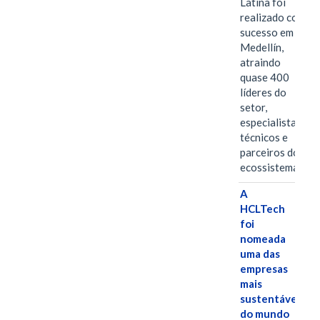
Latina foi
realizado com
sucesso em
Medellín,
atraindo
quase 400
líderes do
setor,
especialistas
técnicos e
parceiros do
ecossistema.…
A
HCLTech
foi
nomeada
uma das
empresas
mais
sustentáveis
do mundo