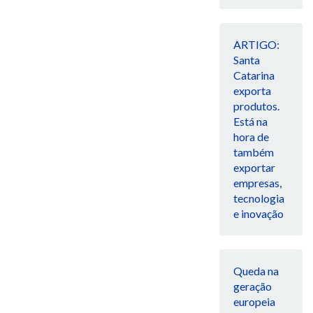
ARTIGO:
Santa
Catarina
exporta
produtos.
Está na
hora de
também
exportar
empresas,
tecnologia
e inovação
Queda na
geração
europeia