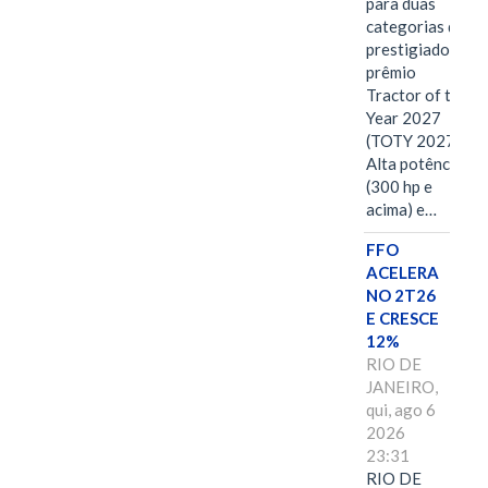
para duas
categorias do
prestigiado
prêmio
Tractor of the
Year 2027
(TOTY 2027:
Alta potência
(300 hp e
acima) e…
FFO
ACELERA
NO 2T26
E CRESCE
12%
RIO DE
JANEIRO,
qui, ago 6
2026
23:31
RIO DE