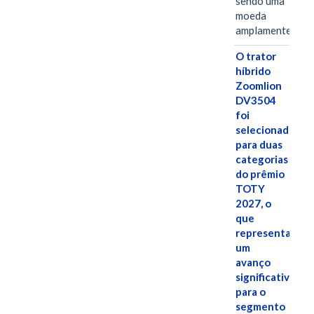
sendo uma
moeda
amplamente…
O trator
híbrido
Zoomlion
DV3504
foi
selecionado
para duas
categorias
do prêmio
TOTY
2027, o
que
representa
um
avanço
significativo
para o
segmento