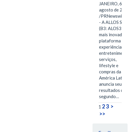
JANEIRO, 6 de
agosto de 2026
/PRNewswire/ -
- A ALLOS S.A.
(B3: ALOS3), a
mais inovadora
plataforma de
experiências,
entretenimento,
serviços,
lifestyle e
compras da
América Latina
anuncia seus
resultados do
segundo…
2
3
>
1
>>