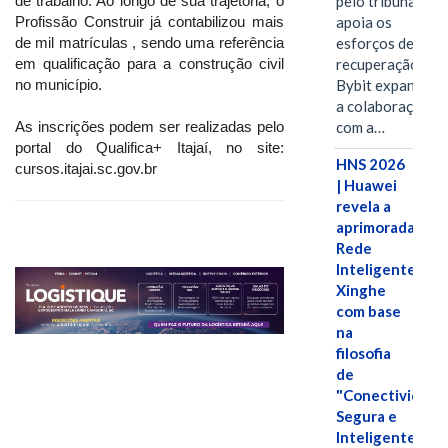
pelo tribunal
de trabalho. Ao longo de sua trajetória, o
apoia os
Profissão Construir já contabilizou mais
esforços de
de mil matrículas , sendo uma referência
recuperação e
em qualificação para a construção civil
Bybit expande
no município.
a colaboração
com a…
As inscrições podem ser realizadas pelo
portal do Qualifica+ Itajaí, no site:
HNS 2026
cursos.itajai.sc.gov.br
| Huawei
revela a
aprimorada
Rede
Inteligente
Xinghe
com base
na
filosofia
de
"Conectividade
Segura e
Inteligente"