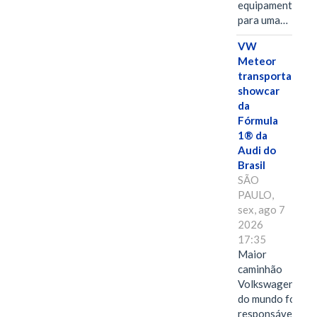
equipamentos
para uma…
VW
Meteor
transporta
showcar
da
Fórmula
1® da
Audi do
Brasil
SÃO
PAULO,
sex, ago 7
2026
17:35
Maior
caminhão
Volkswagen
do mundo foi
responsável