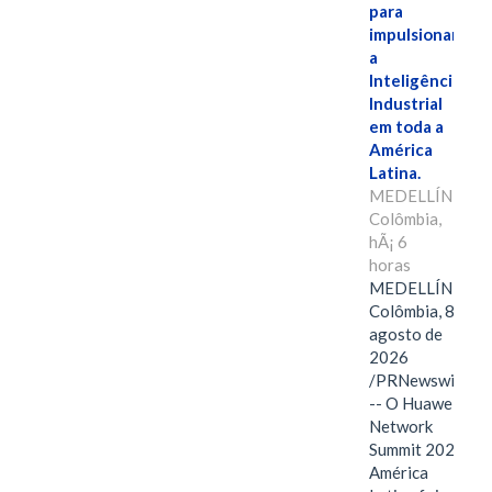
para
impulsionar
a
Inteligência
Industrial
em toda a
América
Latina.
MEDELLÍN,
Colômbia,
hÃ¡ 6
horas
MEDELLÍN,
Colômbia, 8 de
agosto de
2026
/PRNewswire/
-- O Huawei
Network
Summit 2026
América