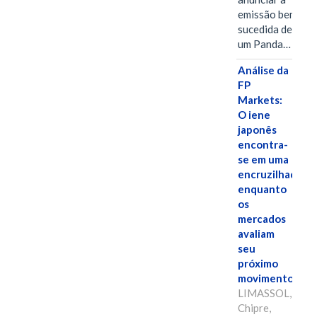
emissão bem-
sucedida de
um Panda…
Análise da
FP
Markets:
O iene
japonês
encontra-
se em uma
encruzilhada
enquanto
os
mercados
avaliam
seu
próximo
movimento.
LIMASSOL,
Chipre,