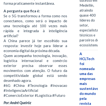
sucesso em
forma praticamente instantânea.
Medellín,
atraindo
A pergunta que fica é:
quase 400
Se o 5G transformou a forma como nos
líderes do
conectamos, como será o impacto de
setor,
uma tecnologia até 100 vezes mais
especialistas
rápida e integrada à inteligência
técnicos e
artificial?
parceiros do
A China parece já ter escolhido sua
ecossistema.…
resposta: investir hoje para liderar a
economia digital da próxima década.
A
Quem acompanha tecnologia, inovação,
HCLTech
logística internacional e comércio
foi
exterior precisa observar esses
nomeada
movimentos com atenção. O futuro da
uma das
competitividade global está sendo
empresas
desenhado agora.
mais
#6G #China #Tecnologia #Inovacao
sustentáveis
#InteligenciaArtificial
do mundo
#ComercioExterior #Logistica #Futuro
pela
Por: André Queiróz
revista