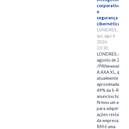
corporativa
e
segurança
cibernética
LONDRES,
qui, ago 6
2026
23:30
LONDRES, 6 de
agosto de 2026
/PRNewswire/ -
A AXA XL, que
atualmente deté
aproximadament
49% da S-RM,
anunciou hoje qu
firmou um acord
para adquirir as
ações restantes
da empresa. A S-
RM é uma