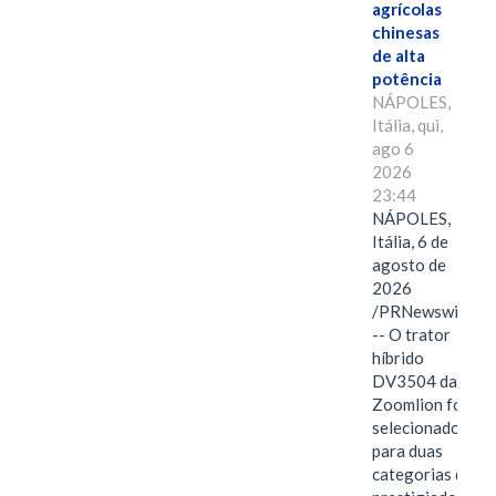
agrícolas
chinesas
de alta
potência
NÁPOLES,
Itália, qui,
ago 6
2026
23:44
NÁPOLES,
Itália, 6 de
agosto de
2026
/PRNewswire/
-- O trator
híbrido
DV3504 da
Zoomlion foi
selecionado
para duas
categorias do