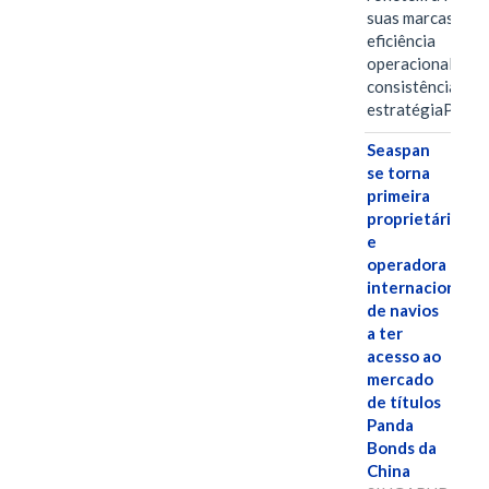
suas marcas, a
eficiência
operacional e a
consistência de 
estratégiaPOR
Seaspan
se torna
primeira
proprietária
e
operadora
internacional
de navios
a ter
acesso ao
mercado
de títulos
Panda
Bonds da
China