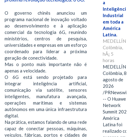
a
Inteligência
O governo chinês anunciou um
Industrial
programa nacional de inovação voltado
em toda a
ao desenvolvimento e à aplicação
América
comercial da tecnologia 6G, reunindo
Latina.
ministérios, centros de pesquisa,
MEDELLÍN,
universidades e empresas em um esforço
Colômbia,
coordenado para liderar a próxima
hÃ¡ 5
geração de conectividade.
horas
Mas o ponto mais importante não é
MEDELLÍN,
apenas a velocidade.
Colômbia, 8 de
O 6G está sendo projetado para
agosto de
integrar inteligência artificial,
2026
comunicação via satélite, sensores
/PRNewswire/
inteligentes, manufatura avançada,
-- O Huawei
operações marítimas e sistemas
Network
autônomos em uma única infraestrutura
Summit 2026
digital.
América
Na prática, estamos falando de uma rede
Latina foi
capaz de conectar pessoas, máquinas,
realizado com
veículos, fábricas, portos e cidades de