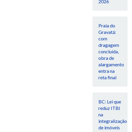
2026
Praia do
Gravatá:
com
dragagem
concluída,
obra de
alargamento
entra na
reta final
BC: Lei que
reduz ITBI
na
integralização
de imóveis