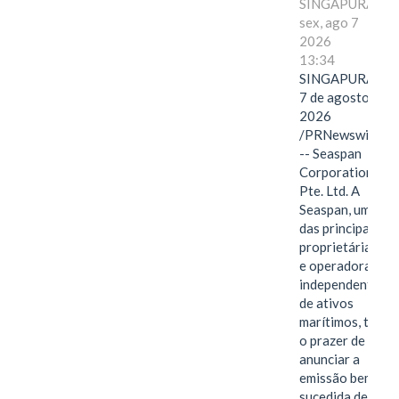
SINGAPURA,
sex, ago 7
2026
13:34
SINGAPURA,
7 de agosto de
2026
/PRNewswire/
-- Seaspan
Corporation
Pte. Ltd. A
Seaspan, uma
das principais
proprietárias
e operadoras
independentes
de ativos
marítimos, tem
o prazer de
anunciar a
emissão bem-
sucedida de