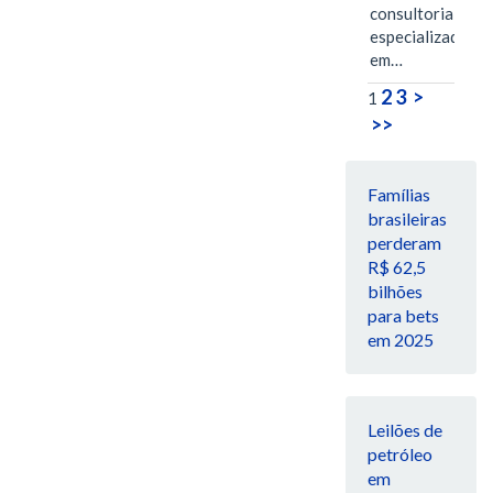
consultoria
especializada
em…
2
3
>
1
>>
Famílias
brasileiras
perderam
R$ 62,5
bilhões
para bets
em 2025
Leilões de
petróleo
em