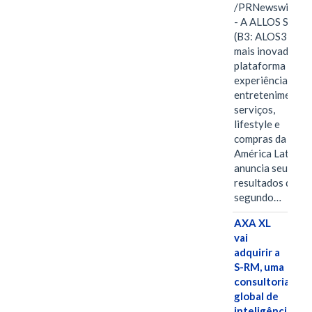
/PRNewswire/ -
- A ALLOS S.A.
(B3: ALOS3), a
mais inovadora
plataforma de
experiências,
entretenimento,
serviços,
lifestyle e
compras da
América Latina
anuncia seus
resultados do
segundo…
AXA XL
vai
adquirir a
S-RM, uma
consultoria
global de
inteligência