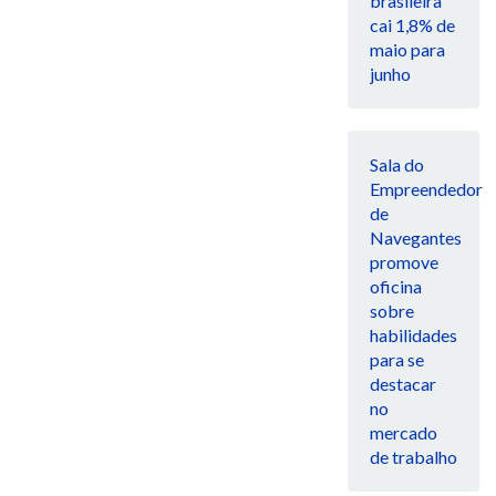
brasileira
cai 1,8% de
maio para
junho
Sala do
Empreendedor
de
Navegantes
promove
oficina
sobre
habilidades
para se
destacar
no
mercado
de trabalho