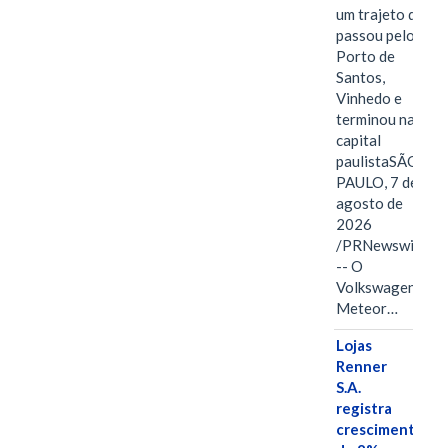
um trajeto que
passou pelo
Porto de
Santos,
Vinhedo e
terminou na
capital
paulistaSÃO
PAULO, 7 de
agosto de
2026
/PRNewswire/
-- O
Volkswagen
Meteor…
Lojas
Renner
S.A.
registra
crescimento