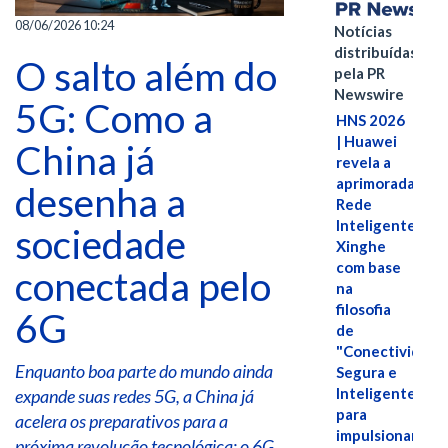
08/06/2026 10:24
Notícias
distribuídas
O salto além do
pela PR
Newswire
5G: Como a
HNS 2026
| Huawei
China já
revela a
aprimorada
desenha a
Rede
Inteligente
sociedade
Xinghe
com base
conectada pelo
na
filosofia
6G
de
"Conectividade
Enquanto boa parte do mundo ainda
Segura e
Inteligente"
expande suas redes 5G, a China já
para
acelera os preparativos para a
impulsionar
próxima revolução tecnológica: o 6G.