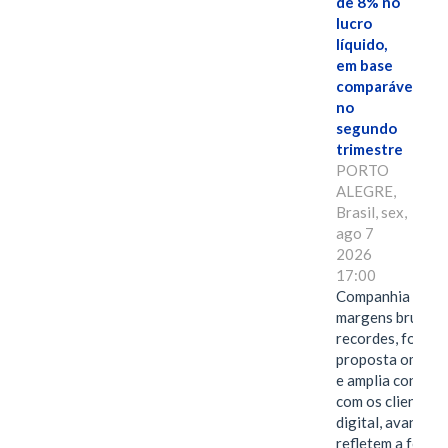
de 8% no
lucro
líquido,
em base
comparável,
no
segundo
trimestre
PORTO
ALEGRE,
Brasil, sex,
ago 7
2026
17:00
Companhia alcan
margens brutas
recordes, fortal
proposta omnica
e amplia conexã
com os clientes 
digital, avanços 
refletem a força 