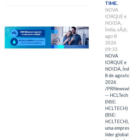
TIME.
NOVA
IORQUE e
NOIDA,
Índia, sÃ¡b,
ago 8
2026
09:33
NOVA
IORQUE e
NOIDA, Índia,
8 de agosto de
2026
/PRNewswire/
-- HCLTech
(NSE:
HCLTECH)
(BSE:
HCLTECH),
uma empresa
líder global em