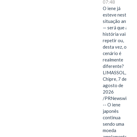
07:48
O iene já
esteve nesta
situação antes
— será que a
história vai se
repetir ou,
desta vez, o
cenário é
realmente
diferente?
LIMASSOL,
Chipre, 7 de
agosto de
2026
/PRNewswire/
-- O iene
japonês
continua
sendo uma
moeda
amplamente…