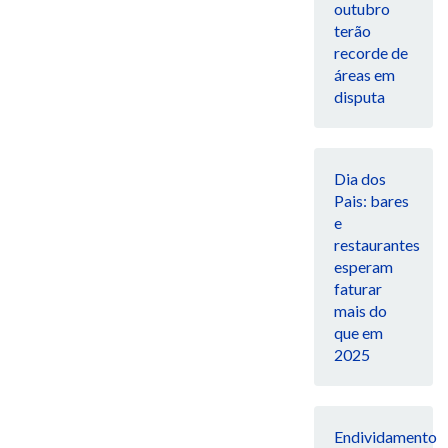
outubro
terão
recorde de
áreas em
disputa
Dia dos
Pais: bares
e
restaurantes
esperam
faturar
mais do
que em
2025
Endividamento