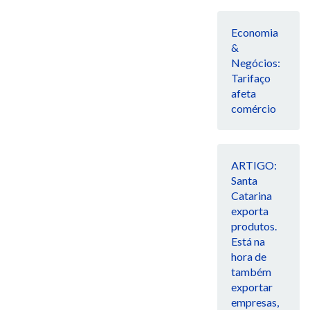
Economia
&
Negócios:
Tarifaço
afeta
comércio
ARTIGO:
Santa
Catarina
exporta
produtos.
Está na
hora de
também
exportar
empresas,