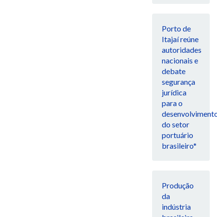
Porto de
Itajaí reúne
autoridades
nacionais e
debate
segurança
jurídica
para o
desenvolviment
do setor
portuário
brasileiro*
Produção
da
indústria