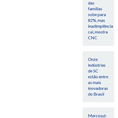
das
famílias
sobe para
82%, mas
inadimplência
cai, mostra
CNC
Onze
indústrias
de SC
estão entre
as mais
inovadoras
do Brasil
Mercosul-