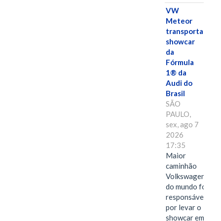
VW
Meteor
transporta
showcar
da
Fórmula
1® da
Audi do
Brasil
SÃO
PAULO,
sex, ago 7
2026
17:35
Maior
caminhão
Volkswagen
do mundo foi
responsável
por levar o
showcar em