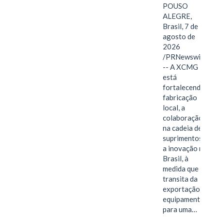
POUSO
ALEGRE,
Brasil, 7 de
agosto de
2026
/PRNewswire/
-- A XCMG
está
fortalecendo a
fabricação
local, a
colaboração
na cadeia de
suprimentos e
a inovação no
Brasil, à
medida que
transita da
exportação de
equipamentos
para uma…