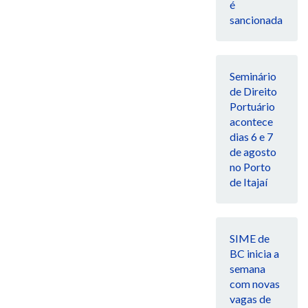
é
sancionada
Seminário
de Direito
Portuário
acontece
dias 6 e 7
de agosto
no Porto
de Itajaí
SIME de
BC inicia a
semana
com novas
vagas de