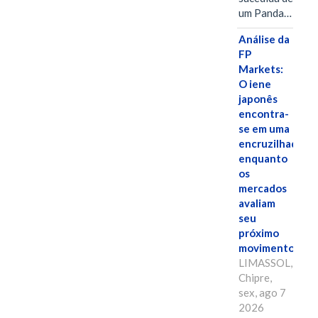
um Panda…
Análise da
FP
Markets:
O iene
japonês
encontra-
se em uma
encruzilhada
enquanto
os
mercados
avaliam
seu
próximo
movimento.
LIMASSOL,
Chipre,
sex, ago 7
2026