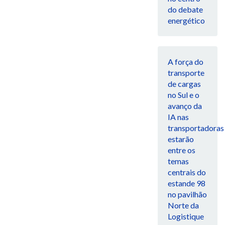
do debate
energético
A força do
transporte
de cargas
no Sul e o
avanço da
IA nas
transportadoras
estarão
entre os
temas
centrais do
estande 98
no pavilhão
Norte da
Logistique