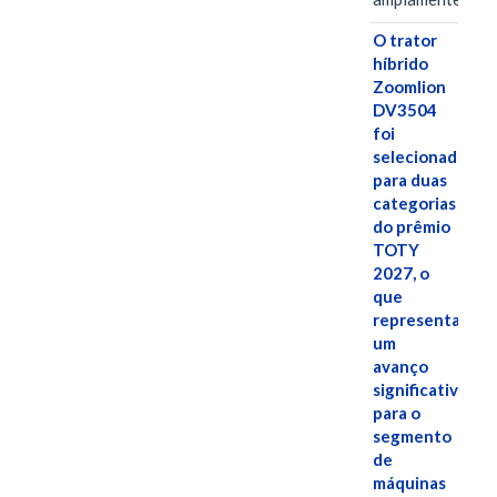
O trator
híbrido
Zoomlion
DV3504
foi
selecionado
para duas
categorias
do prêmio
TOTY
2027, o
que
representa
um
avanço
significativo
para o
segmento
de
máquinas