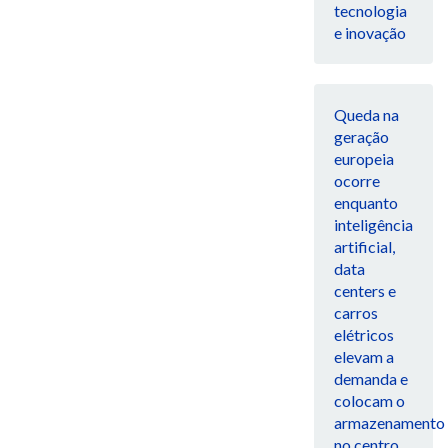
tecnologia
e inovação
Queda na
geração
europeia
ocorre
enquanto
inteligência
artificial,
data
centers e
carros
elétricos
elevam a
demanda e
colocam o
armazenamento
no centro