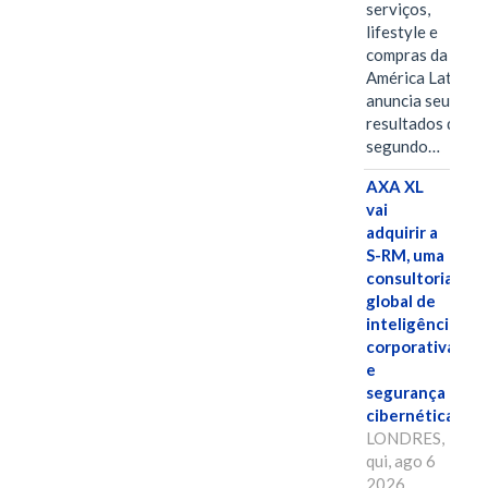
serviços,
lifestyle e
compras da
América Latina
anuncia seus
resultados do
segundo…
AXA XL
vai
adquirir a
S-RM, uma
consultoria
global de
inteligência
corporativa
e
segurança
cibernética
LONDRES,
qui, ago 6
2026