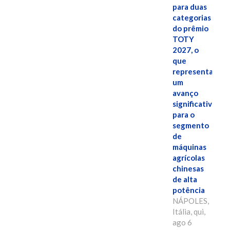
para duas
categorias
do prêmio
TOTY
2027, o
que
representa
um
avanço
significativo
para o
segmento
de
máquinas
agrícolas
chinesas
de alta
potência
NÁPOLES,
Itália, qui,
ago 6