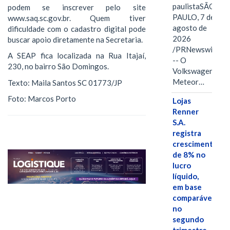
paulistaSÃO
podem se inscrever pelo site
PAULO, 7 de
www.saq.sc.gov.br. Quem tiver
agosto de
dificuldade com o cadastro digital pode
2026
buscar apoio diretamente na Secretaria.
/PRNewswire/
A SEAP fica localizada na Rua Itajaí,
-- O
230, no bairro São Domingos.
Volkswagen
Meteor…
Texto: Maila Santos SC 01773/JP
Foto: Marcos Porto
Lojas
Renner
S.A.
registra
crescimento
de 8% no
lucro
líquido,
em base
comparável,
no
segundo