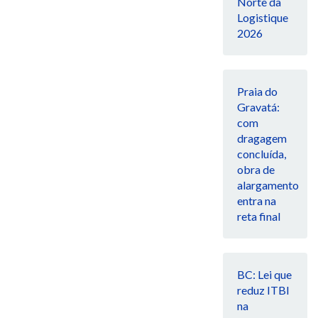
Norte da
Logistique
2026
Praia do
Gravatá:
com
dragagem
concluída,
obra de
alargamento
entra na
reta final
BC: Lei que
reduz ITBI
na