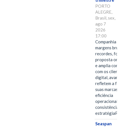
trimestre
PORTO
ALEGRE,
Brasil, sex,
ago 7
2026
17:00
Companhia alcan
margens brutas
recordes, fortal
proposta omnica
e amplia conexã
com os clientes 
digital, avanços 
refletem a força 
suas marcas, a
eficiência
operacional e a
consistência de 
estratégiaPOR
Seaspan