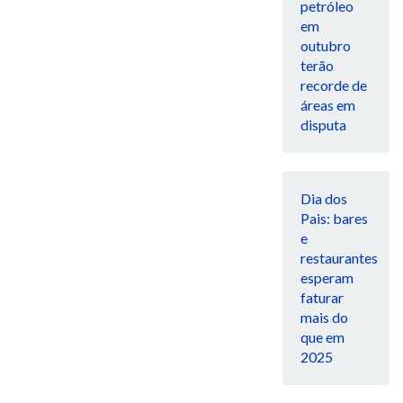
petróleo
em
outubro
terão
recorde de
áreas em
disputa
Dia dos
Pais: bares
e
restaurantes
esperam
faturar
mais do
que em
2025