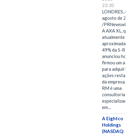
23:30
LONDRES, 6 de
agosto de 2026
/PRNewswire/ -
A AXA XL, que
atualmente deté
aproximadament
49% da S-RM,
anunciou hoje qu
firmou um acord
para adquirir as
ações restantes
da empresa. A S-
RM é uma
consultoria
especializada
em…
A Eightco
Holdings
(NASDAQ: