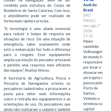
Audi do
recebido pela estrutura do Corpo de
Brasil
Bombeiros de Santa Catarina. Com isso,
SÃO
o atendimento pode ser realizado de
PAULO,
forma mais rápida e precisa.
sex, ago 7
“A tecnologia é uma aliada essencial
2026
para reduzir o tempo de resposta em
17:35
situações de risco. Em uma situação de
Maior
emergência, saber exatamente onde
caminhão
está a embarcação faz toda a diferença
Volkswagen
para o resgate. Esse equipamento
do mundo foi
amplia a proteção do pescador artesanal
responsável
e permite uma resposta mais eficiente
por levar o
das equipes”, finaliza Veloso.
showcar em
um trajeto que
A Secretaria de Agricultura, Pesca e
passou pelo
Pecuária de Navegantes orienta os
Porto de
pescadores cadastrados a procurarem a
Santos,
pasta para obter mais informações
Vinhedo e
sobre a retirada dos equipamentos e as
terminou na
orientações de uso. Os pescadores que
capital
ainda não realizaram o cadastro também