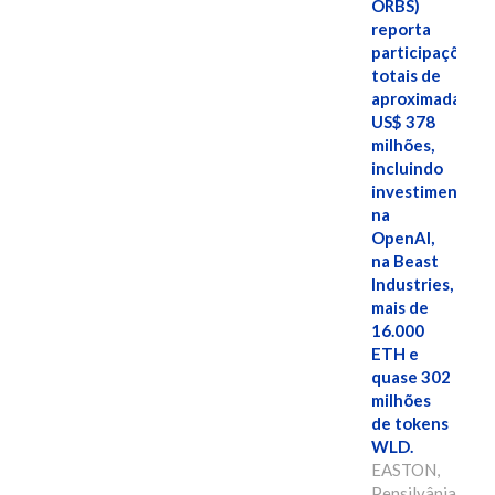
ORBS)
reporta
participações
totais de
aproximadamen
US$ 378
milhões,
incluindo
investimentos
na
OpenAI,
na Beast
Industries,
mais de
16.000
ETH e
quase 302
milhões
de tokens
WLD.
EASTON,
Pensilvânia,