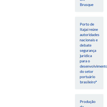
Brusque
Porto de
Itajaí reúne
autoridades
nacionais e
debate
segurança
jurídica
para o
desenvolviment
do setor
portuário
brasileiro*
Produção
da