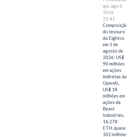
qui, ago 6
2026
21:41
Composição
do tesouro
da Eightco
em 5 de
agosto de
2026: US$
90 milhões
em ações
indiretas da
OpenAI,
US$ 18
milhões em
ações da
Beast
Industries,
16.278
ETH, quase
302 milhões