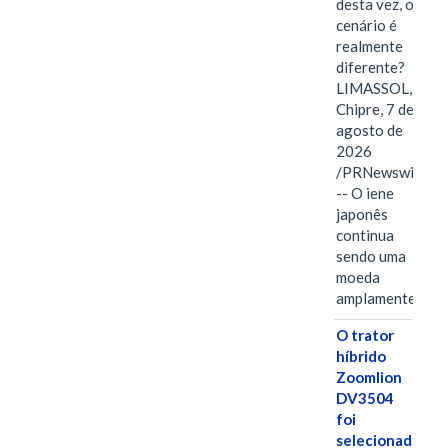
desta vez, o
cenário é
realmente
diferente?
LIMASSOL,
Chipre, 7 de
agosto de
2026
/PRNewswire/
-- O iene
japonês
continua
sendo uma
moeda
amplamente…
O trator
híbrido
Zoomlion
DV3504
foi
selecionado