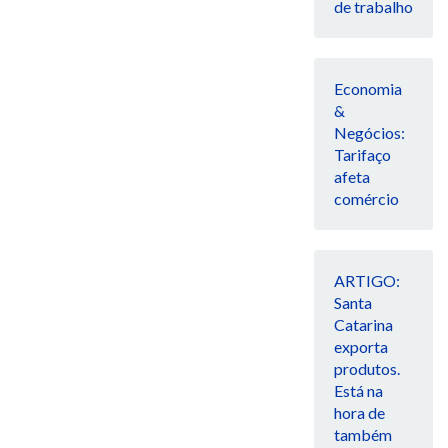
de trabalho
Economia
&
Negócios:
Tarifaço
afeta
comércio
ARTIGO:
Santa
Catarina
exporta
produtos.
Está na
hora de
também