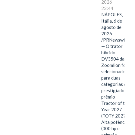
2026
23:44
NÁPOLES,
Itália, 6 de
agosto de
2026
/PRNewswire/
-- O trator
híbrido
DV3504 da
Zoomlion foi
selecionado
para duas
categorias do
prestigiado
prêmio
Tractor of the
Year 2027
(TOTY 2027:
Alta potência
(300 hp e
acima) e…