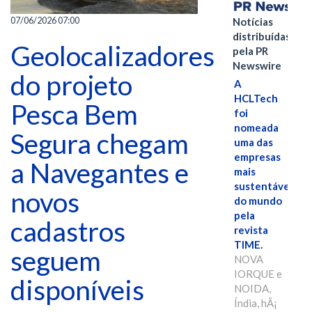
07/06/2026 07:00
Notícias
distribuídas
Geolocalizadores
pela PR
Newswire
do projeto
A
HCLTech
Pesca Bem
foi
nomeada
Segura chegam
uma das
empresas
a Navegantes e
mais
sustentáveis
novos
do mundo
pela
cadastros
revista
TIME.
seguem
NOVA
IORQUE e
disponíveis
NOIDA,
Índia, hÃ¡