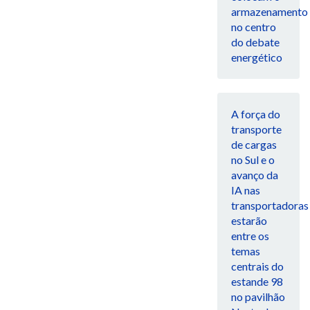
armazenamento
no centro
do debate
energético
A força do
transporte
de cargas
no Sul e o
avanço da
IA nas
transportadoras
estarão
entre os
temas
centrais do
estande 98
no pavilhão