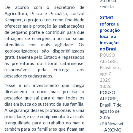
2026 da
revista…
De acordo com o secretário de
Agricultura, Pesca e Pecuária, Lorival
XCMG
Kempner, o projeto tem como finalidade
reforça a
oferecer mais proteção às embarcações
produção
de pequeno porte e contribuir para que
local e a
situações de emergência no mar sejam
inovação
atendidas com mais agilidade. Os
no Brasil.
geolocalizadores são disponibilizados
POUSO
gratuitamente pelo Estado e repassados
ALEGRE,
às prefeituras do litoral catarinense,
Brasil, sex,
responsáveis pela entrega aos
ago 7
pescadores cadastrados.
2026
“Esse é um investimento que chega
18:26
diretamente a quem mais precisa: o
POUSO
pescador que sai para o mar todos os
ALEGRE,
dias em busca do sustento da sua família.
Brasil, 7 de
A segurança desses profissionais é uma
agosto de
prioridade, e esse equipamento traz mais
2026
tranquilidade para o trabalho no mar e
/PRNewswire/
também para os familiares que ficam em
-- A XCMG