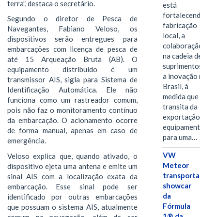
terra”, destaca o secretário.
está
fortalecendo a
Segundo o diretor de Pesca de
fabricação
Navegantes, Fabiano Veloso, os
local, a
dispositivos serão entregues para
colaboração
embarcações com licença de pesca de
na cadeia de
até 15 Arqueação Bruta (AB). O
suprimentos e
equipamento distribuído é um
a inovação no
transmissor AIS, sigla para Sistema de
Brasil, à
Identificação Automática. Ele não
medida que
funciona como um rastreador comum,
transita da
pois não faz o monitoramento contínuo
exportação de
da embarcação. O acionamento ocorre
equipamentos
de forma manual, apenas em caso de
para uma…
emergência.
VW
Veloso explica que, quando ativado, o
Meteor
dispositivo ejeta uma antena e emite um
transporta
sinal AIS com a localização exata da
showcar
embarcação. Esse sinal pode ser
da
identificado por outras embarcações
Fórmula
que possuam o sistema AIS, atualmente
1® da
comum na navegação, além de ser