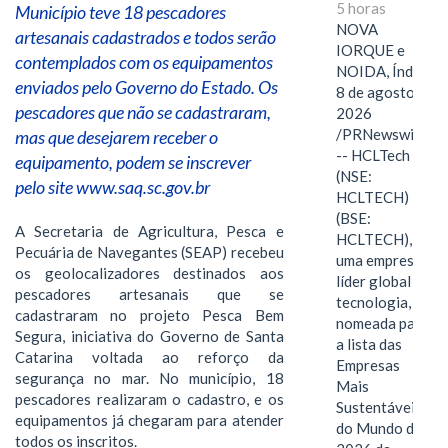
5 horas
Município teve 18 pescadores
NOVA
artesanais cadastrados e todos serão
IORQUE e
contemplados com os equipamentos
NOIDA, Índia,
enviados pelo Governo do Estado. Os
8 de agosto de
pescadores que não se cadastraram,
2026
/PRNewswire/
mas que desejarem receber o
-- HCLTech
equipamento, podem se inscrever
(NSE:
pelo site www.saq.sc.gov.br
HCLTECH)
(BSE:
A Secretaria de Agricultura, Pesca e
HCLTECH),
Pecuária de Navegantes (SEAP) recebeu
uma empresa
os geolocalizadores destinados aos
líder global em
pescadores artesanais que se
tecnologia, foi
cadastraram no projeto Pesca Bem
nomeada para
Segura, iniciativa do Governo de Santa
a lista das
Catarina voltada ao reforço da
Empresas
segurança no mar. No município, 18
Mais
pescadores realizaram o cadastro, e os
Sustentáveis
equipamentos já chegaram para atender
do Mundo de
todos os inscritos.