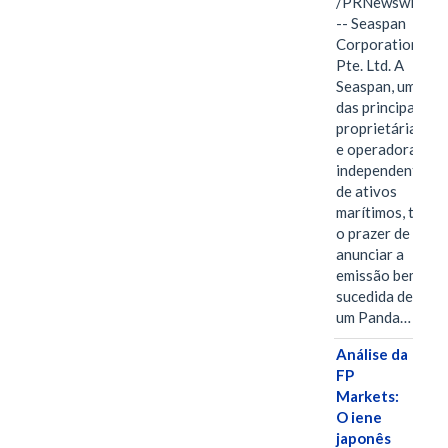
/PRNewswire/
-- Seaspan
Corporation
Pte. Ltd. A
Seaspan, uma
das principais
proprietárias
e operadoras
independentes
de ativos
marítimos, tem
o prazer de
anunciar a
emissão bem-
sucedida de
um Panda…
Análise da
FP
Markets:
O iene
japonês