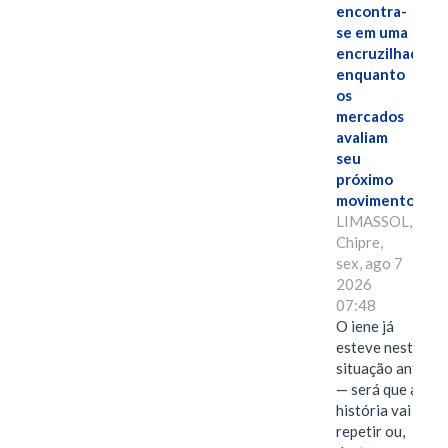
encontra-
se em uma
encruzilhada
enquanto
os
mercados
avaliam
seu
próximo
movimento.
LIMASSOL,
Chipre,
sex, ago 7
2026
07:48
O iene já
esteve nesta
situação antes
— será que a
história vai se
repetir ou,