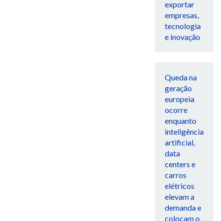
exportar
empresas,
tecnologia
e inovação
Queda na
geração
europeia
ocorre
enquanto
inteligência
artificial,
data
centers e
carros
elétricos
elevam a
demanda e
colocam o