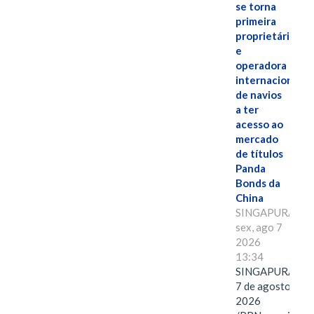
se torna
primeira
proprietária
e
operadora
internacional
de navios
a ter
acesso ao
mercado
de títulos
Panda
Bonds da
China
SINGAPURA,
sex, ago 7
2026
13:34
SINGAPURA,
7 de agosto de
2026