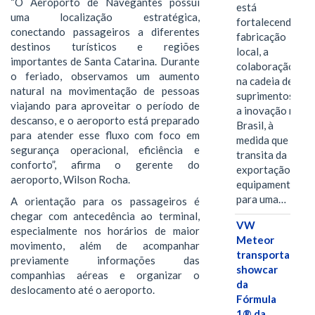
“O Aeroporto de Navegantes possui
está
uma localização estratégica,
fortalecendo a
conectando passageiros a diferentes
fabricação
destinos turísticos e regiões
local, a
importantes de Santa Catarina. Durante
colaboração
o feriado, observamos um aumento
na cadeia de
natural na movimentação de pessoas
suprimentos e
viajando para aproveitar o período de
a inovação no
descanso, e o aeroporto está preparado
Brasil, à
para atender esse fluxo com foco em
medida que
segurança operacional, eficiência e
transita da
conforto”, afirma o gerente do
exportação de
aeroporto, Wilson Rocha.
equipamentos
para uma…
A orientação para os passageiros é
chegar com antecedência ao terminal,
VW
especialmente nos horários de maior
Meteor
movimento, além de acompanhar
transporta
previamente informações das
showcar
companhias aéreas e organizar o
da
deslocamento até o aeroporto.
Fórmula
1® da