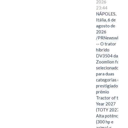
2026
23:44
NÁPOLES,
Itália, 6 de
agosto de
2026
/PRNewswire/
-- O trator
híbrido
DV3504 da
Zoomlion foi
selecionado
para duas
categorias do
prestigiado
prêmio
Tractor of the
Year 2027
(TOTY 2027:
Alta potência
(300 hp e
acima) e…