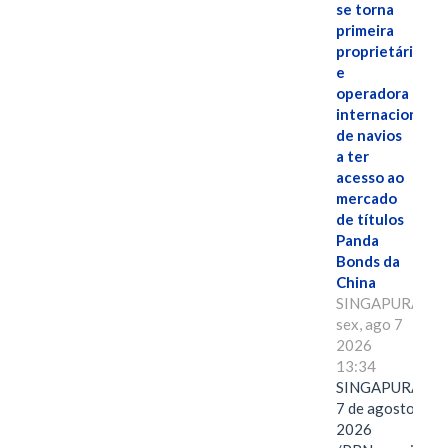
se torna
primeira
proprietária
e
operadora
internacional
de navios
a ter
acesso ao
mercado
de títulos
Panda
Bonds da
China
SINGAPURA,
sex, ago 7
2026
13:34
SINGAPURA,
7 de agosto de
2026