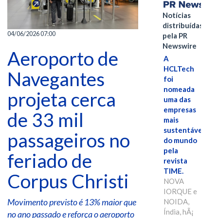
Notícias
distribuídas
04/06/2026 07:00
pela PR
Newswire
Aeroporto de
A
HCLTech
Navegantes
foi
nomeada
projeta cerca
uma das
empresas
de 33 mil
mais
sustentáveis
passageiros no
do mundo
pela
feriado de
revista
TIME.
Corpus Christi
NOVA
IORQUE e
Movimento previsto é 13% maior que
NOIDA,
Índia, hÃ¡
no ano passado e reforça o aeroporto