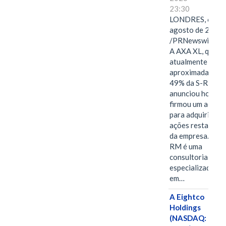
23:30
LONDRES, 6 de
agosto de 2026
/PRNewswire/ -
A AXA XL, que
atualmente deté
aproximadament
49% da S-RM,
anunciou hoje qu
firmou um acord
para adquirir as
ações restantes
da empresa. A S-
RM é uma
consultoria
especializada
em…
A Eightco
Holdings
(NASDAQ: