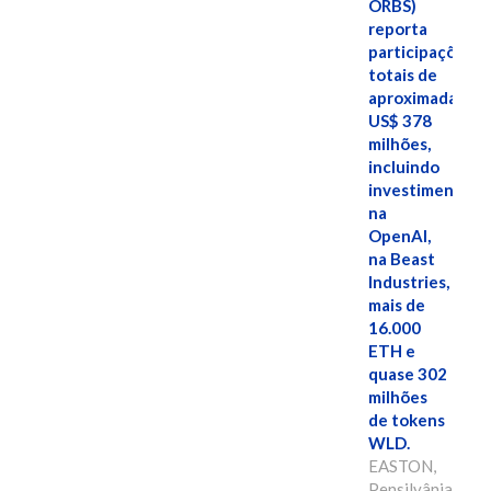
ORBS)
reporta
participações
totais de
aproximadamen
US$ 378
milhões,
incluindo
investimentos
na
OpenAI,
na Beast
Industries,
mais de
16.000
ETH e
quase 302
milhões
de tokens
WLD.
EASTON,
Pensilvânia,