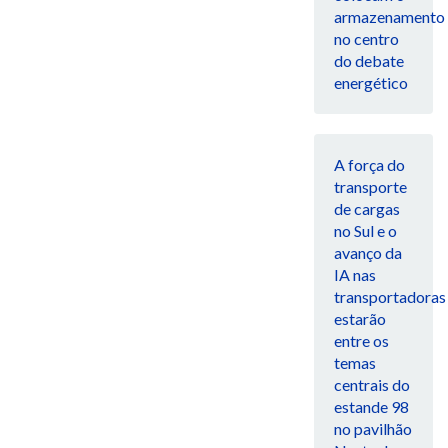
armazenamento
no centro
do debate
energético
A força do
transporte
de cargas
no Sul e o
avanço da
IA nas
transportadoras
estarão
entre os
temas
centrais do
estande 98
no pavilhão