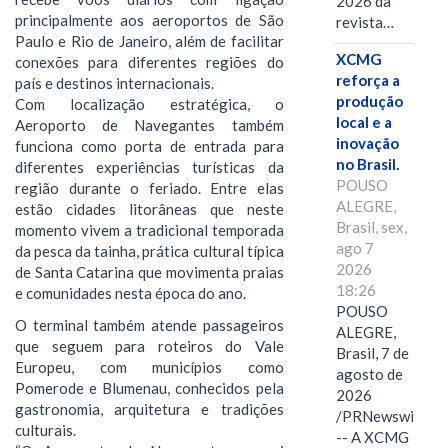
2026 da
principalmente aos aeroportos de São
revista…
Paulo e Rio de Janeiro, além de facilitar
XCMG
conexões para diferentes regiões do
reforça a
país e destinos internacionais.
produção
Com localização estratégica, o
local e a
Aeroporto de Navegantes também
inovação
funciona como porta de entrada para
no Brasil.
diferentes experiências turísticas da
POUSO
região durante o feriado. Entre elas
ALEGRE,
estão cidades litorâneas que neste
Brasil, sex,
momento vivem a tradicional temporada
ago 7
da pesca da tainha, prática cultural típica
2026
de Santa Catarina que movimenta praias
18:26
e comunidades nesta época do ano.
POUSO
O terminal também atende passageiros
ALEGRE,
que seguem para roteiros do Vale
Brasil, 7 de
Europeu, com municípios como
agosto de
Pomerode e Blumenau, conhecidos pela
2026
gastronomia, arquitetura e tradições
/PRNewswire/
culturais.
-- A XCMG