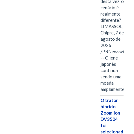
desta vez, o
cenário é
realmente
diferente?
LIMASSOL,
Chipre, 7 de
agosto de
2026
/PRNewswire/
-- O iene
japonês
continua
sendo uma
moeda
amplamente…
O trator
híbrido
Zoomlion
DV3504
foi
selecionado