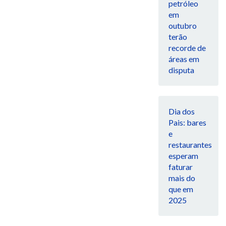
petróleo
em
outubro
terão
recorde de
áreas em
disputa
Dia dos
Pais: bares
e
restaurantes
esperam
faturar
mais do
que em
2025