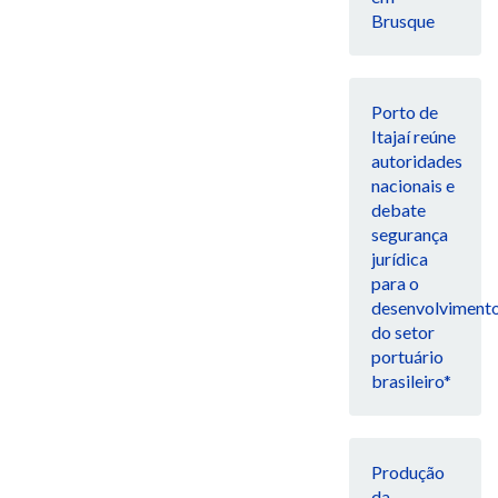
Brusque
Porto de
Itajaí reúne
autoridades
nacionais e
debate
segurança
jurídica
para o
desenvolviment
do setor
portuário
brasileiro*
Produção
da