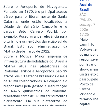
Audi do
Sobre o Aeroporto de Navegantes:
Brasil
Fundado em 1970, é o principal acesso
SÃO
aéreo para o litoral norte de Santa
PAULO,
Catarina, onde estão localizados a
sex, ago 7
cidade de Balneário Camboriú e o
2026
parque Beto Carrero World, por
17:35
exemplo. Possui grande relevância para
Maior
o turismo e os negócios da região Sul do
caminhão
Brasil. Está sob administração da
Volkswagen
Motiva desde março de 2022.
do mundo foi
Sobre a Motiva: Maior empresa de
responsável
infraestrutura de mobilidade do Brasil, a
por levar o
Motiva atua nas plataformas de
showcar em
Rodovias, Trilhos e Aeroportos. São 39
um trajeto que
ativos, em 13 estados brasileiros e mais
passou pelo
de 16 mil colaboradores. A Companhia é
Porto de
responsável pela gestão e manutenção
Santos,
de 4.475 quilômetros de rodovias,
Vinhedo e
realizando cerca de 3,6 mil atendimentos
terminou na
diariamente. Em sua plataforma de
capital
trilhos, por meio da gestão de metrôs,