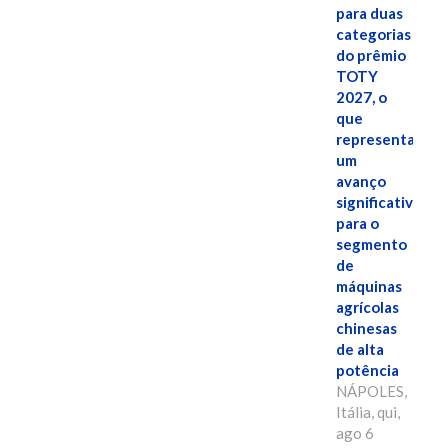
para duas
categorias
do prêmio
TOTY
2027, o
que
representa
um
avanço
significativo
para o
segmento
de
máquinas
agrícolas
chinesas
de alta
potência
NÁPOLES,
Itália, qui,
ago 6