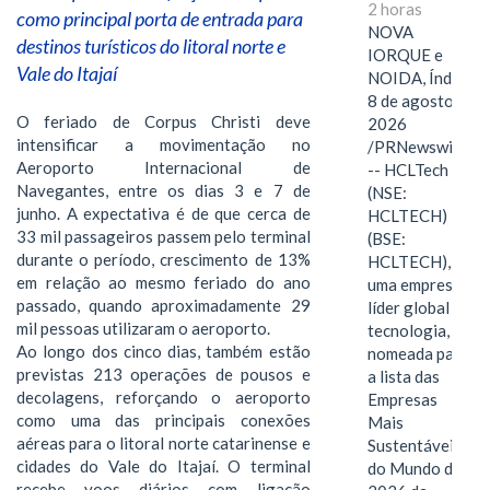
2 horas
como principal porta de entrada para
NOVA
destinos turísticos do litoral norte e
IORQUE e
Vale do Itajaí
NOIDA, Índia,
8 de agosto de
O feriado de Corpus Christi deve
2026
intensificar a movimentação no
/PRNewswire/
Aeroporto Internacional de
-- HCLTech
Navegantes, entre os dias 3 e 7 de
(NSE:
junho. A expectativa é de que cerca de
HCLTECH)
33 mil passageiros passem pelo terminal
(BSE:
durante o período, crescimento de 13%
HCLTECH),
em relação ao mesmo feriado do ano
uma empresa
passado, quando aproximadamente 29
líder global em
mil pessoas utilizaram o aeroporto.
tecnologia, foi
Ao longo dos cinco dias, também estão
nomeada para
previstas 213 operações de pousos e
a lista das
decolagens, reforçando o aeroporto
Empresas
como uma das principais conexões
Mais
aéreas para o litoral norte catarinense e
Sustentáveis
cidades do Vale do Itajaí. O terminal
do Mundo de
recebe voos diários com ligação