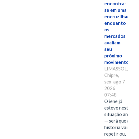
encontra-
se em uma
encruzilhada
enquanto
os
mercados
avaliam
seu
próximo
movimento.
LIMASSOL,
Chipre,
sex, ago 7
2026
07:48
O iene já
esteve nesta
situação antes
— será que a
história vai se
repetir ou,