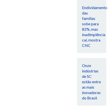
Endividamento
das
famílias
sobe para
82%, mas
inadimplência
cai, mostra
CNC
Onze
indústrias
de SC
estão entre
as mais
inovadoras
do Brasil