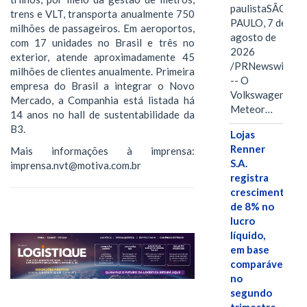
paulistaSÃO
trens e VLT, transporta anualmente 750
PAULO, 7 de
milhões de passageiros. Em aeroportos,
agosto de
com 17 unidades no Brasil e três no
2026
exterior, atende aproximadamente 45
/PRNewswire/
milhões de clientes anualmente. Primeira
-- O
empresa do Brasil a integrar o Novo
Volkswagen
Mercado, a Companhia está listada há
Meteor…
14 anos no hall de sustentabilidade da
B3.
Lojas
Renner
Mais informações à imprensa:
S.A.
imprensa.nvt@motiva.com.br
registra
crescimento
de 8% no
lucro
líquido,
em base
comparável,
no
segundo