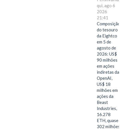
qui, ago 6
2026
21:41
Composição
do tesouro
da Eightco
em 5 de
agosto de
2026: US$
90 milhões
em ações
indiretas da
OpenAI,
US$ 18
milhões em
ações da
Beast
Industries,
16.278
ETH, quase
302 milhões