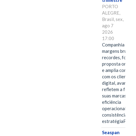
trimestre
PORTO
ALEGRE,
Brasil, sex,
ago 7
2026
17:00
Companhia alcan
margens brutas
recordes, fortal
proposta omnica
e amplia conexã
com os clientes 
digital, avanços 
refletem a força 
suas marcas, a
eficiência
operacional e a
consistência de 
estratégiaPOR
Seaspan