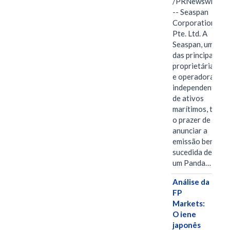
/PRNewswire/
-- Seaspan
Corporation
Pte. Ltd. A
Seaspan, uma
das principais
proprietárias
e operadoras
independentes
de ativos
marítimos, tem
o prazer de
anunciar a
emissão bem-
sucedida de
um Panda…
Análise da
FP
Markets:
O iene
japonês