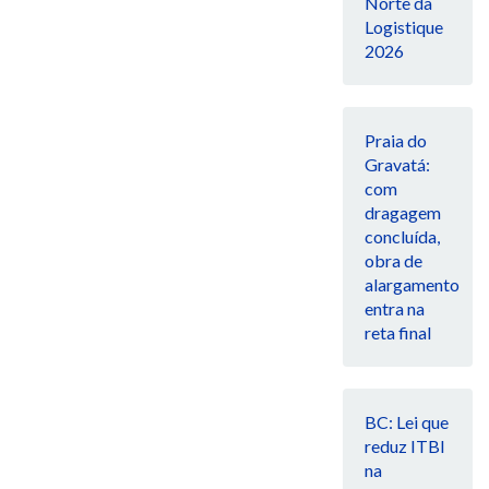
Norte da
Logistique
2026
Praia do
Gravatá:
com
dragagem
concluída,
obra de
alargamento
entra na
reta final
BC: Lei que
reduz ITBI
na