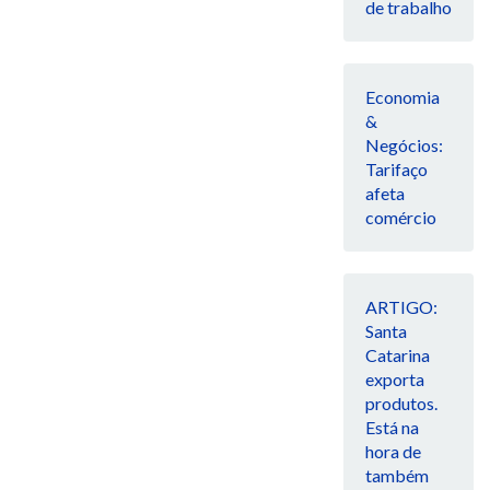
de trabalho
Economia
&
Negócios:
Tarifaço
afeta
comércio
ARTIGO:
Santa
Catarina
exporta
produtos.
Está na
hora de
também