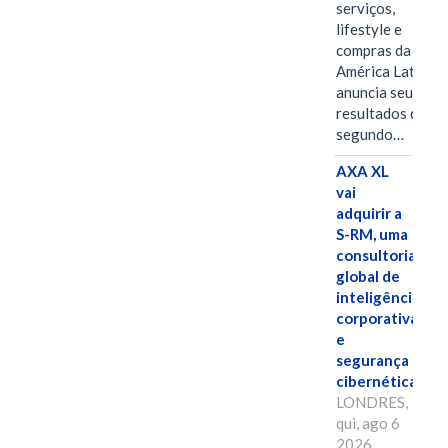
serviços,
lifestyle e
compras da
América Latina
anuncia seus
resultados do
segundo…
AXA XL
vai
adquirir a
S-RM, uma
consultoria
global de
inteligência
corporativa
e
segurança
cibernética
LONDRES,
qui, ago 6
2026