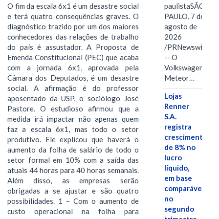
O fim da escala 6x1 é um desastre social
paulistaSÃO
e terá quatro consequências graves. O
PAULO, 7 de
diagnóstico trazido por um dos maiores
agosto de
conhecedores das relações de trabalho
2026
do país é assustador. A Proposta de
/PRNewswire/
Emenda Constitucional (PEC) que acaba
-- O
com a jornada 6x1, aprovada pela
Volkswagen
Câmara dos Deputados, é um desastre
Meteor…
social. A afirmação é do professor
Lojas
aposentado da USP, o sociólogo José
Renner
Pastore. O estudioso afirmou que a
S.A.
medida irá impactar não apenas quem
registra
faz a escala 6x1, mas todo o setor
crescimento
produtivo. Ele explicou que haverá o
de 8% no
aumento da folha de salário de todo o
lucro
setor formal em 10% com a saída das
líquido,
atuais 44 horas para 40 horas semanais.
em base
Além disso, as empresas serão
comparável,
obrigadas a se ajustar e são quatro
no
possibilidades. 1 – Com o aumento de
segundo
custo operacional na folha para