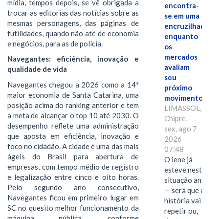
mídia, tempos depois, se vê obrigada a
encontra-
trocar as editorias das notícias sobre as
se em uma
mesmas personagens, das páginas de
encruzilhada
futilidades, quando não até de economia
enquanto
e negócios, para as de polícia.
os
mercados
Navegantes: eficiência, inovação e
avaliam
qualidade de vida
seu
Navegantes chegou a 2026 como a 14ª
próximo
maior economia de Santa Catarina, uma
movimento.
posição acima do ranking anterior e tem
LIMASSOL,
a meta de alcançar o top 10 até 2030. O
Chipre,
desempenho reflete uma administração
sex, ago 7
que aposta em eficiência, inovação e
2026
foco no cidadão. A cidade é uma das mais
07:48
ágeis do Brasil para abertura de
O iene já
empresas, com tempo médio de registro
esteve nesta
e legalização entre cinco e oito horas.
situação antes
Pelo segundo ano consecutivo,
— será que a
Navegantes ficou em primeiro lugar em
história vai se
SC no quesito melhor funcionamento da
repetir ou,
máquina pública, conforme