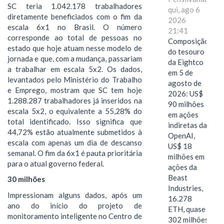
SC teria 1.042.178 trabalhadores
qui, ago 6
diretamente beneficiados com o fim da
2026
escala 6x1 no Brasil. O número
21:41
corresponde ao total de pessoas no
Composição
estado que hoje atuam nesse modelo de
do tesouro
jornada e que, com a mudança, passariam
da Eightco
a trabalhar em escala 5x2. Os dados,
em 5 de
levantados pelo Ministério do Trabalho
agosto de
e Emprego, mostram que SC tem hoje
2026: US$
1.288.287 trabalhadores já inseridos na
90 milhões
escala 5x2, o equivalente a 55,28% do
em ações
total identificado. Isso significa que
indiretas da
44,72% estão atualmente submetidos à
OpenAI,
escala com apenas um dia de descanso
US$ 18
semanal. O fim da 6x1 é pauta prioritária
milhões em
para o atual governo federal.
ações da
Beast
30 milhões
Industries,
Impressionam alguns dados, após um
16.278
ano do início do projeto de
ETH, quase
monitoramento inteligente no Centro de
302 milhões