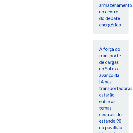
armazenamento
no centro
do debate
energético
A força do
transporte
de cargas
no Sul e o
avanço da
IA nas
transportadoras
estarão
entre os
temas
centrais do
estande 98
no pavilhão