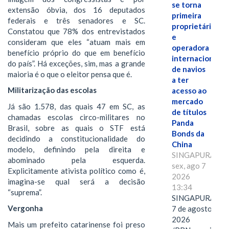
se torna
extensão óbvia, dos 16 deputados
primeira
federais e três senadores e SC.
proprietária
Constatou que 78% dos entrevistados
e
consideram que eles “atuam mais em
operadora
benefício próprio do que em benefício
internacional
do país”. Há exceções, sim, mas a grande
de navios
maioria é o que o eleitor pensa que é.
a ter
Militarização das escolas
acesso ao
mercado
Já são 1.578, das quais 47 em SC, as
de títulos
chamadas escolas circo-militares no
Panda
Brasil, sobre as quais o STF está
Bonds da
decidindo a constitucionalidade do
China
modelo, definindo pela direita e
SINGAPURA,
abominado pela esquerda.
sex, ago 7
Explicitamente ativista político como é,
2026
imagina-se qual será a decisão
13:34
“suprema”.
SINGAPURA,
Vergonha
7 de agosto de
2026
Mais um prefeito catarinense foi preso