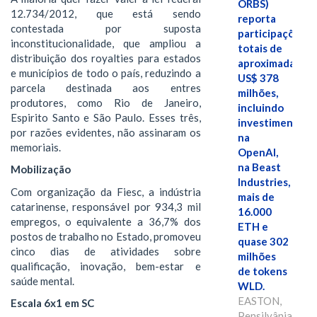
ORBS)
12.734/2012, que está sendo
reporta
contestada por suposta
participações
inconstitucionalidade, que ampliou a
totais de
distribuição dos royalties para estados
aproximadamen
e municípios de todo o país, reduzindo a
US$ 378
parcela destinada aos entres
milhões,
produtores, como Rio de Janeiro,
incluindo
Espirito Santo e São Paulo. Esses três,
investimentos
por razões evidentes, não assinaram os
na
memoriais.
OpenAI,
na Beast
Mobilização
Industries,
Com organização da Fiesc, a indústria
mais de
catarinense, responsável por 934,3 mil
16.000
empregos, o equivalente a 36,7% dos
ETH e
postos de trabalho no Estado, promoveu
quase 302
cinco dias de atividades sobre
milhões
qualificação, inovação, bem-estar e
de tokens
saúde mental.
WLD.
EASTON,
Escala 6x1 em SC
Pensilvânia,