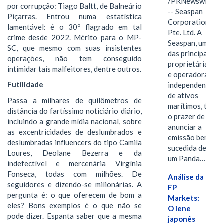
/PRNewswire/
por corrupção: Tiago Baltt, de Balneário
-- Seaspan
Piçarras. Entrou numa estatística
Corporation
lamentável: é o 30º flagrado em tal
Pte. Ltd. A
crime desde 2022. Mérito para o MP-
Seaspan, uma
SC, que mesmo com suas insistentes
das principais
operações, não tem conseguido
proprietárias
intimidar tais malfeitores, dentre outros.
e operadoras
Futilidade
independentes
de ativos
Passa a milhares de quilômetros de
marítimos, tem
distância do fartíssimo noticiário diário,
o prazer de
incluindo a grande mídia nacional, sobre
anunciar a
as excentricidades de deslumbrados e
emissão bem-
deslumbradas influencers do tipo Camila
sucedida de
Loures, Deolane Bezerra e da
um Panda…
indefectível e mercenária Virgínia
Fonseca, todas com milhões. De
Análise da
seguidores e dizendo-se milionárias. A
FP
pergunta é: o que oferecem de bom a
Markets:
eles? Bons exemplos é o que não se
O iene
pode dizer. Espanta saber que a mesma
japonês