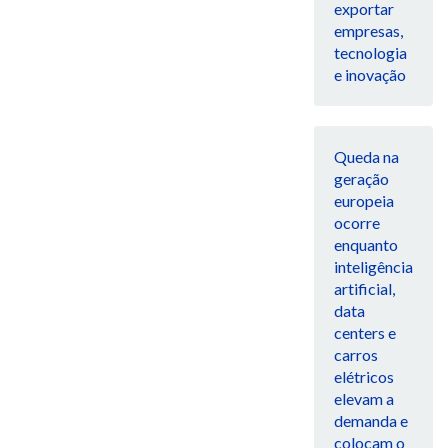
exportar
empresas,
tecnologia
e inovação
Queda na
geração
europeia
ocorre
enquanto
inteligência
artificial,
data
centers e
carros
elétricos
elevam a
demanda e
colocam o