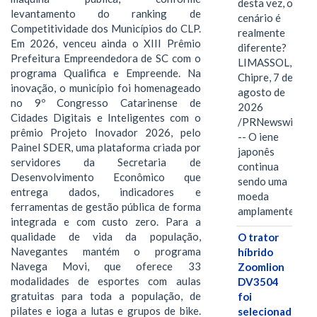
desta vez, o
levantamento do ranking de
cenário é
Competitividade dos Municípios do CLP.
realmente
Em 2026, venceu ainda o XIII Prêmio
diferente?
Prefeitura Empreendedora de SC com o
LIMASSOL,
programa Qualifica e Empreende. Na
Chipre, 7 de
inovação, o município foi homenageado
agosto de
no 9º Congresso Catarinense de
2026
Cidades Digitais e Inteligentes com o
/PRNewswire/
prêmio Projeto Inovador 2026, pelo
-- O iene
Painel SDER, uma plataforma criada por
japonês
servidores da Secretaria de
continua
Desenvolvimento Econômico que
sendo uma
entrega dados, indicadores e
moeda
ferramentas de gestão pública de forma
amplamente…
integrada e com custo zero. Para a
qualidade de vida da população,
O trator
Navegantes mantém o programa
híbrido
Navega Movi, que oferece 33
Zoomlion
modalidades de esportes com aulas
DV3504
gratuitas para toda a população, de
foi
pilates e ioga a lutas e grupos de bike.
selecionado