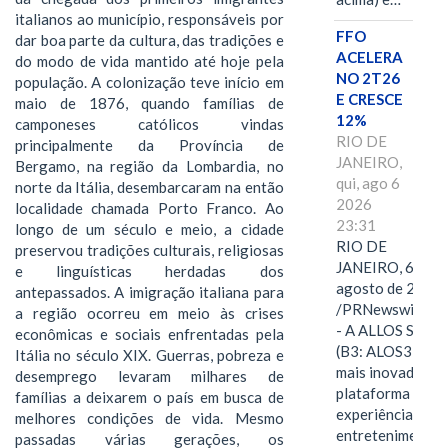
italianos ao município, responsáveis por
FFO
dar boa parte da cultura, das tradições e
ACELERA
do modo de vida mantido até hoje pela
NO 2T26
população. A colonização teve início em
E CRESCE
maio de 1876, quando famílias de
12%
camponeses católicos vindas
RIO DE
principalmente da Província de
JANEIRO,
Bergamo, na região da Lombardia, no
qui, ago 6
norte da Itália, desembarcaram na então
2026
localidade chamada Porto Franco. Ao
23:31
longo de um século e meio, a cidade
RIO DE
preservou tradições culturais, religiosas
JANEIRO, 6 de
e linguísticas herdadas dos
agosto de 2026
antepassados. A imigração italiana para
/PRNewswire/ -
a região ocorreu em meio às crises
- A ALLOS S.A.
econômicas e sociais enfrentadas pela
(B3: ALOS3), a
Itália no século XIX. Guerras, pobreza e
mais inovadora
desemprego levaram milhares de
plataforma de
famílias a deixarem o país em busca de
experiências,
melhores condições de vida. Mesmo
entretenimento,
passadas várias gerações, os