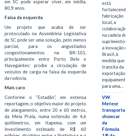
em SC pode esperar viver, em média,
está
80,9 anos.
fortalecendo a
fabricação
Faixa da esquerda
local, a
Um projeto que acaba de ser
colaboração
protocolado na Assembleia Legislativa
na cadeia de
de SC pode ser uma solução, pelo menos
suprimentos e
parcial, para os angustiados
a inovação no
congestionamentos na BR-101,
Brasil, à
principalmente entre Porto Belo e
medida que
Navegantes: proíbe a circulação de
transita da
veículos de carga na faixa da esquerda
exportação de
da rodovia.
equipamentos
para uma…
Mais caro
Conforme o “Estadão”, em extensa
VW
reportagem, o objetivo maior do projeto
Meteor
de alargamento, entre 20 e 60 metros,
transporta
da Meia Praia, numa extensão de 4,6
showcar
quilômetros, em Itapema, com um
da
investimento estimado de R$ 60
Fórmula
milhões, divididos entre a Prefeitura e o
1® da