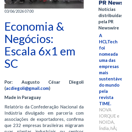
Notícias
03/06/2026 07:00
distribuídas
pela PR
Economia &
Newswire
Negócios:
A
HCLTech
Escala 6x1 em
foi
nomeada
SC
uma das
empresas
mais
sustentáveis
Por: Augusto César Diegoli
do mundo
(
acdiegoli@gmail.com
)
pela
revista
Made in Paraguay
TIME.
Relatório da Confederação Nacional da
NOVA
Indústria divulgado em parceria com
IORQUE e
associações de exportadores, confirma
NOIDA,
que 232 empresas brasileiras migraram
Índia, hÃ¡
suas plantas industriais ou centros