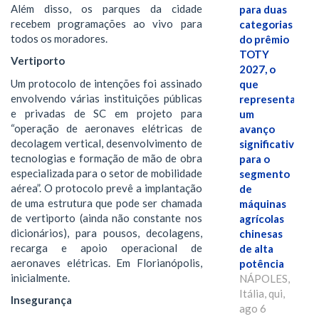
Além disso, os parques da cidade
para duas
recebem programações ao vivo para
categorias
todos os moradores.
do prêmio
TOTY
Vertiporto
2027, o
Um protocolo de intenções foi assinado
que
envolvendo várias instituições públicas
representa
e privadas de SC em projeto para
um
“operação de aeronaves elétricas de
avanço
decolagem vertical, desenvolvimento de
significativo
tecnologias e formação de mão de obra
para o
especializada para o setor de mobilidade
segmento
aérea”. O protocolo prevê a implantação
de
de uma estrutura que pode ser chamada
máquinas
de vertiporto (ainda não constante nos
agrícolas
dicionários), para pousos, decolagens,
chinesas
recarga e apoio operacional de
de alta
aeronaves elétricas. Em Florianópolis,
potência
inicialmente.
NÁPOLES,
Itália, qui,
Insegurança
ago 6