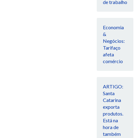
de trabalho
Economia
&
Negócios:
Tarifaço
afeta
comércio
ARTIGO:
Santa
Catarina
exporta
produtos.
Está na
hora de
também