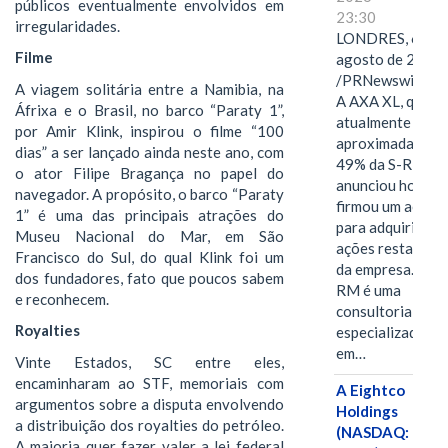
públicos eventualmente envolvidos em
23:30
irregularidades.
LONDRES, 6 de
Filme
agosto de 2026
/PRNewswire/ -
A viagem solitária entre a Namibia, na
A AXA XL, que
Áfrixa e o Brasil, no barco “Paraty 1”,
atualmente deté
por Amir Klink, inspirou o filme “100
aproximadament
dias” a ser lançado ainda neste ano, com
49% da S-RM,
o ator Filipe Bragança no papel do
anunciou hoje qu
navegador. A propósito, o barco “Paraty
firmou um acord
1” é uma das principais atrações do
para adquirir as
Museu Nacional do Mar, em São
ações restantes
Francisco do Sul, do qual Klink foi um
da empresa. A S-
dos fundadores, fato que poucos sabem
RM é uma
e reconhecem.
consultoria
Royalties
especializada
em…
Vinte Estados, SC entre eles,
encaminharam ao STF, memoriais com
A Eightco
argumentos sobre a disputa envolvendo
Holdings
a distribuição dos royalties do petróleo.
(NASDAQ:
A maioria quer fazer valer a lei federal