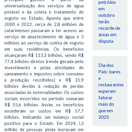
petróleo
universalização dos serviços de água
em
potável e da coleta e tratamento de
outubro
esgoto no Estado. Aponta que entre
terão
2000 e 2022, cerca de 2,8 milhões de
recorde de
catarinenses passaram a ter acesso ao
áreas em
serviço de abastecimento de água e 3
disputa
milhões ao serviço de coleta de esgoto
em suas residências. Os benefícios
alcançaram R$ 113,3 bilhões, sendo R$
77,4 bilhões diretos (renda gerada pelo
Dia dos
investimento e pelas atividades de
Pais: bares
saneamento e impostos sobre consumo
e
e produção recolhidos) e R$ 35,9
restaurantes
bilhões devido à redução de perdas
esperam
associadas às externalidades. Os custos
faturar
sociais incorridos no período somaram
mais do
R$ 55,6 bilhões. Assim, os benefícios
que em
excederam os custos em R$ 57,7
2025
bilhões, indicando um balanço social
positivo para o Estado. Em 2024, l,3
milhão de pessoas ainda moravam em