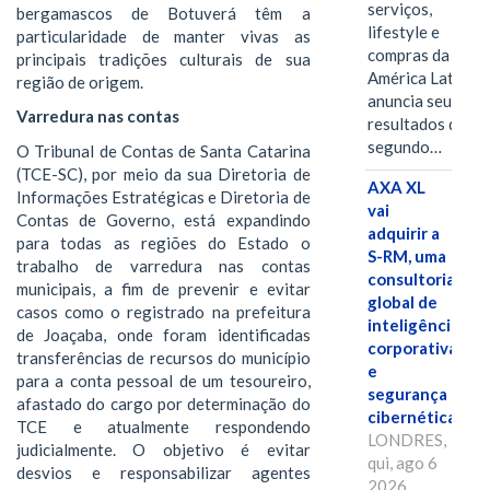
serviços,
bergamascos de Botuverá têm a
lifestyle e
particularidade de manter vivas as
compras da
principais tradições culturais de sua
América Latina
região de origem.
anuncia seus
Varredura nas contas
resultados do
segundo…
O Tribunal de Contas de Santa Catarina
(TCE-SC), por meio da sua Diretoria de
AXA XL
Informações Estratégicas e Diretoria de
vai
Contas de Governo, está expandindo
adquirir a
para todas as regiões do Estado o
S-RM, uma
trabalho de varredura nas contas
consultoria
municipais, a fim de prevenir e evitar
global de
casos como o registrado na prefeitura
inteligência
de Joaçaba, onde foram identificadas
corporativa
transferências de recursos do município
e
para a conta pessoal de um tesoureiro,
segurança
afastado do cargo por determinação do
cibernética
TCE e atualmente respondendo
LONDRES,
judicialmente. O objetivo é evitar
qui, ago 6
desvios e responsabilizar agentes
2026