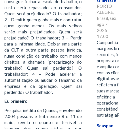
trimestre
conseguir fechar a escala de trabalho, o
PORTO
custo será repassado ao consumidor.
ALEGRE,
Quem será prejudicado? O trabalhador;
Brasil, sex,
2 – Demitir quem ganha mais e contratar
ago 7
quem ganha menos. Os mais velhos
2026
serão mais prejudicados. Quem será
17:00
prejudicado? O trabalhador; 3 – Partir
Companhia alcan
para a informalidade. Deixar uma parte
margens brutas
da CLT a outra parte pessoa jurídica,
recordes, fortal
numa condição de trabalho com menos
proposta omnica
direitos, a chamada “precarização do
e amplia conexã
trabalho”. Quem sai perdendo? O
com os clientes 
trabalhador; 4 – Pode acelerar a
digital, avanços 
automatização ou mudar o tamanho da
refletem a força 
empresa e da operação. Quem sai
suas marcas, a
perdendo? O trabalhador.
eficiência
Eu primeiro
operacional e a
consistência de 
Pesquisa inédita da Quaest, envolvendo
estratégiaPOR
2.004 pessoas e feita entre 8 e 11 de
maio, revela o quanto é terrível a
Seaspan
imagem dos congressistas e por