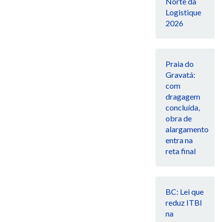
Norte da
Logistique
2026
Praia do
Gravatá:
com
dragagem
concluída,
obra de
alargamento
entra na
reta final
BC: Lei que
reduz ITBI
na