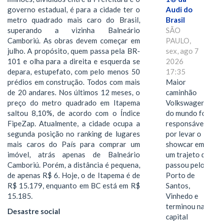
governo estadual, é para a cidade ter o
Audi do
metro quadrado mais caro do Brasil,
Brasil
superando a vizinha Balneário
SÃO
Camboriú. As obras devem começar em
PAULO,
julho. A propósito, quem passa pela BR-
sex, ago 7
101 e olha para a direita e esquerda se
2026
depara, estupefato, com pelo menos 50
17:35
prédios em construção. Todos com mais
Maior
de 20 andares. Nos últimos 12 meses, o
caminhão
preço do metro quadrado em Itapema
Volkswagen
saltou 8,10%, de acordo com o Índice
do mundo foi
FipeZap. Atualmente, a cidade ocupa a
responsável
segunda posição no ranking de lugares
por levar o
mais caros do País para comprar um
showcar em
imóvel, atrás apenas de Balneário
um trajeto que
Camboriú. Porém, a distância é pequena,
passou pelo
de apenas R$ 6. Hoje, o de Itapema é de
Porto de
R$ 15.179, enquanto em BC está em R$
Santos,
15.185.
Vinhedo e
terminou na
Desastre social
capital