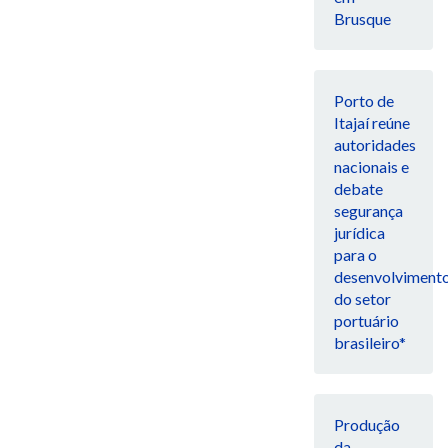
Brusque
Porto de
Itajaí reúne
autoridades
nacionais e
debate
segurança
jurídica
para o
desenvolviment
do setor
portuário
brasileiro*
Produção
da