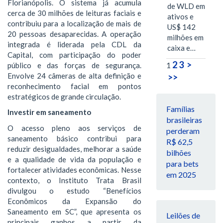
Florianópolis. O sistema já acumula
de WLD em
cerca de 30 milhões de leituras faciais e
ativos e
contribuiu para a localização de mais de
US$ 142
20 pessoas desaparecidas. A operação
milhões em
integrada é liderada pela CDL da
caixa e…
Capital, com participação do poder
2
3
>
público e das forças de segurança.
1
Envolve 24 câmeras de alta definição e
>>
reconhecimento facial em pontos
estratégicos de grande circulação.
Famílias
Investir em saneamento
brasileiras
O acesso pleno aos serviços de
perderam
saneamento básico contribui para
R$ 62,5
reduzir desigualdades, melhorar a saúde
bilhões
e a qualidade de vida da população e
para bets
fortalecer atividades econômicas. Nesse
em 2025
contexto, o Instituto Trata Brasil
divulgou o estudo “Benefícios
Econômicos da Expansão do
Saneamento em SC”, que apresenta os
Leilões de
principais ganhos a partir da