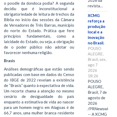
2026 da
o poodle da dondoca podia? A segunda
revista…
decidiu que é inconstitucional a
obrigatoriedade de leitura de trechos da
XCMG
Bíblia no início das sessões da Câmara
reforça a
de Vereadores de Três Barras, município
produção
do norte do Estado. Prática que fere
local e a
princípios fundamentais, como a
inovação
laicidade do Estado, ou seja, a obrigação
no Brasil.
de o poder público não adotar ou
POUSO
favorecer nenhuma religião.
ALEGRE,
Brasil, sex,
Brasis
ago 7
Análises demográficas que estão sendo
2026
publicadas com base em dados do Censo
18:26
do IBGE de 2022 revelam a existência
POUSO
de “Brasis” quanto à expectativa de vida.
ALEGRE,
Um recorte chama a atenção no mesmo
Brasil, 7 de
cenário de desigualdade do país
agosto de
enquanto a estimativa de vida ao nascer
2026
para um homem negro em Alagoas é de
/PRNewswire/
66,7 anos, uma mulher branca residente
-- A XCMG