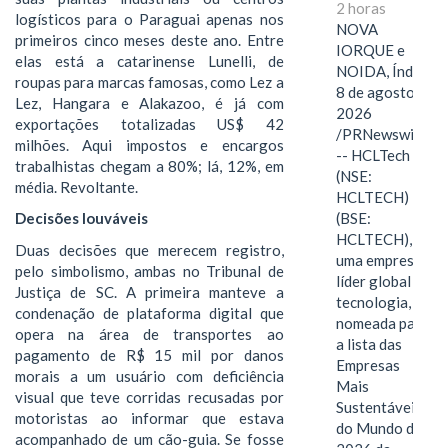
2 horas
logísticos para o Paraguai apenas nos
NOVA
primeiros cinco meses deste ano. Entre
IORQUE e
elas está a catarinense Lunelli, de
NOIDA, Índia,
roupas para marcas famosas, como Lez a
8 de agosto de
Lez, Hangara e Alakazoo, é já com
2026
exportações totalizadas US$ 42
/PRNewswire/
milhões. Aqui impostos e encargos
-- HCLTech
trabalhistas chegam a 80%; lá, 12%, em
(NSE:
média. Revoltante.
HCLTECH)
(BSE:
Decisões louváveis
HCLTECH),
Duas decisões que merecem registro,
uma empresa
pelo simbolismo, ambas no Tribunal de
líder global em
Justiça de SC. A primeira manteve a
tecnologia, foi
condenação de plataforma digital que
nomeada para
opera na área de transportes ao
a lista das
pagamento de R$ 15 mil por danos
Empresas
morais a um usuário com deficiência
Mais
visual que teve corridas recusadas por
Sustentáveis
motoristas ao informar que estava
do Mundo de
acompanhado de um cão-guia. Se fosse