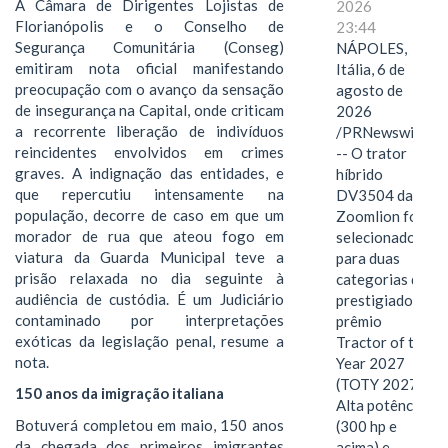
A Câmara de Dirigentes Lojistas de
2026
Florianópolis e o Conselho de
23:44
Segurança Comunitária (Conseg)
NÁPOLES,
emitiram nota oficial manifestando
Itália, 6 de
preocupação com o avanço da sensação
agosto de
de insegurança na Capital, onde criticam
2026
a recorrente liberação de indivíduos
/PRNewswire/
reincidentes envolvidos em crimes
-- O trator
graves. A indignação das entidades, e
híbrido
que repercutiu intensamente na
DV3504 da
população, decorre de caso em que um
Zoomlion foi
morador de rua que ateou fogo em
selecionado
viatura da Guarda Municipal teve a
para duas
prisão relaxada no dia seguinte à
categorias do
audiência de custódia. É um Judiciário
prestigiado
contaminado por interpretações
prêmio
exóticas da legislação penal, resume a
Tractor of the
nota.
Year 2027
(TOTY 2027:
150 anos da imigração italiana
Alta potência
Botuverá completou em maio, 150 anos
(300 hp e
da chegada dos primeiros imigrantes
acima) e…