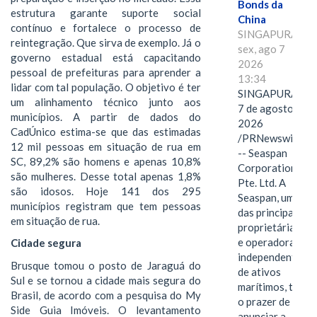
Bonds da
estrutura garante suporte social
China
contínuo e fortalece o processo de
SINGAPURA,
reintegração. Que sirva de exemplo. Já o
sex, ago 7
governo estadual está capacitando
2026
pessoal de prefeituras para aprender a
13:34
lidar com tal população. O objetivo é ter
SINGAPURA,
um alinhamento técnico junto aos
7 de agosto de
municípios. A partir de dados do
2026
CadÚnico estima-se que das estimadas
/PRNewswire/
12 mil pessoas em situação de rua em
-- Seaspan
SC, 89,2% são homens e apenas 10,8%
Corporation
são mulheres. Desse total apenas 1,8%
Pte. Ltd. A
são idosos. Hoje 141 dos 295
Seaspan, uma
municípios registram que tem pessoas
das principais
em situação de rua.
proprietárias
e operadoras
Cidade segura
independentes
Brusque tomou o posto de Jaraguá do
de ativos
Sul e se tornou a cidade mais segura do
marítimos, tem
Brasil, de acordo com a pesquisa do My
o prazer de
Side Guia Imóveis. O levantamento
anunciar a