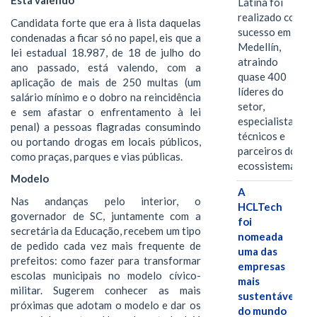
Está valendo
Latina foi
realizado com
Candidata forte que era à lista daquelas
sucesso em
condenadas a ficar só no papel, eis que a
Medellín,
lei estadual 18.987, de 18 de julho do
atraindo
ano passado, está valendo, com a
quase 400
aplicação de mais de 250 multas (um
líderes do
salário mínimo e o dobro na reincidência
setor,
e sem afastar o enfrentamento à lei
especialistas
penal) a pessoas flagradas consumindo
técnicos e
ou portando drogas em locais públicos,
parceiros do
como praças, parques e vias públicas.
ecossistema.…
Modelo
A
Nas andanças pelo interior, o
HCLTech
governador de SC, juntamente com a
foi
secretária da Educação, recebem um tipo
nomeada
de pedido cada vez mais frequente de
uma das
prefeitos: como fazer para transformar
empresas
escolas municipais no modelo cívico-
mais
militar. Sugerem conhecer as mais
sustentáveis
próximas que adotam o modelo e dar os
do mundo