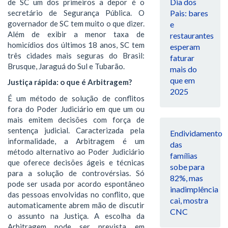
Dia dos
de SC um dos primeiros a depor é o
secretário de Segurança Pública. O
Pais: bares
governador de SC tem muito o que dizer.
e
Além de exibir a menor taxa de
restaurantes
homicídios dos últimos 18 anos, SC tem
esperam
três cidades mais seguras do Brasil:
faturar
Brusque, Jaraguá do Sul e Tubarão.
mais do
que em
Justiça rápida: o que é Arbitragem?
2025
É um método de solução de conflitos
fora do Poder Judiciário em que um ou
mais emitem decisões com força de
sentença judicial. Caracterizada pela
Endividamento
informalidade, a Arbitragem é um
das
método alternativo ao Poder Judiciário
famílias
que oferece decisões ágeis e técnicas
sobe para
para a solução de controvérsias. Só
82%, mas
pode ser usada por acordo espontâneo
inadimplência
das pessoas envolvidas no conflito, que
cai, mostra
automaticamente abrem mão de discutir
CNC
o assunto na Justiça. A escolha da
Arbitragem pode ser prevista em