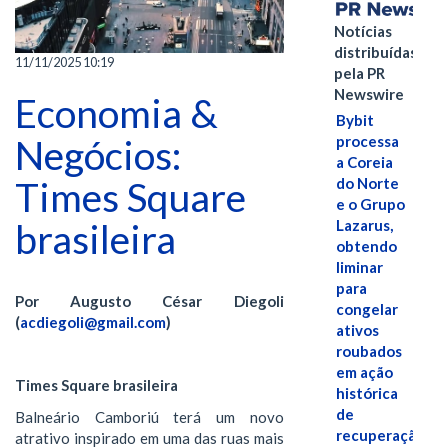
Notícias
distribuídas
11/11/2025 10:19
pela PR
Newswire
Economia &
Bybit
Negócios:
processa
a Coreia
Times Square
do Norte
e o Grupo
brasileira
Lazarus,
obtendo
liminar
para
Por Augusto César Diegoli
congelar
(
acdiegoli@gmail.com
)
ativos
roubados
em ação
Times Square brasileira
histórica
de
Balneário Camboriú terá um novo
recuperação
atrativo inspirado em uma das ruas mais