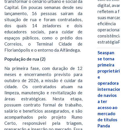
transformar o cenário urbano e social da
digital, avanços 
Capital. Em poucas semanas desde seu
refletem a força 
lançamento, 16 pessoas saíram da
suas marcas, a
situação de rua e foram contratados,
eficiência
dos quais 14 zeladores e dois
operacional e a
educadores sociais, para cuidar de
consistência de 
espaços públicos, como o prédio dos
estratégiaPOR
Correios, o Terminal Cidade de
Florianópolis e o entorno da Alfândega.
Seaspan
se torna
População de rua (2)
primeira
Na primeira fase, com duração de 12
proprietária
meses e encerramento previsto para
e
outubro de 2026, a missão é cuidar da
operadora
cidade. Os contratados atuam na
internacional
limpeza, manutenção e revitalização de
de navios
áreas estratégicas. Nesta etapa,
a ter
possuem contrato formal de trabalho,
acesso ao
salário e benefícios assegurados, e são
mercado
acompanhados pelo projeto Rumo
de títulos
Certo, responsável pela triagem,
Panda
preparação e inserção no mercado. Essa