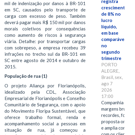
registra
mil de indenização por danos à BR-101
crescimento
em SC, causados pelo transporte de
de 8% no
carga com excesso de peso. Também
lucro
deverá pagar mais R$ 150 mil por danos
líquido,
morais coletivos por consequências
em base
como aumento de riscos à segurança
comparável,
viária. Detalhe: por transportar cargas
no
com sobrepeso, a empresa recebeu 39
segundo
infrações no trecho sul da BR-101 em
trimestre
SC entre agosto de 2014 e outubro de
PORTO
2015.
ALEGRE,
População de rua (1)
Brasil, sex,
ago 7
O projeto Aliança por Florianópolis,
2026
idealizado pela CDL, Associação
17:00
Empresarial de Florianópolis e Conselho
Companhia alcan
Comunitário de Segurança, com o apoio
margens brutas
do Movimento Floripa Sustentável, que
recordes, fortal
oferece trabalho formal, renda e
proposta omnica
acompanhamento social a pessoas em
e amplia conexã
situação de rua, já começou a
com os clientes 