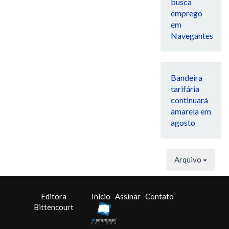
busca
emprego
em
Navegantes
Bandeira
tarifária
continuará
amarela em
agosto
Arquivo
Editora
Início
Assinar
Contato
Bittencourt