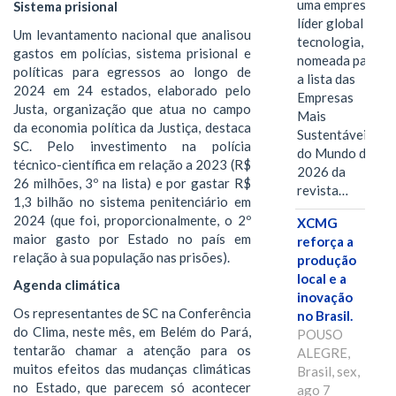
uma empresa
Sistema prisional
líder global em
Um levantamento nacional que analisou
tecnologia, foi
gastos em polícias, sistema prisional e
nomeada para
políticas para egressos ao longo de
a lista das
2024 em 24 estados, elaborado pelo
Empresas
Justa, organização que atua no campo
Mais
da economia política da Justiça, destaca
Sustentáveis
SC. Pelo investimento na polícia
do Mundo de
técnico-científica em relação a 2023 (R$
2026 da
26 milhões, 3º na lista) e por gastar R$
revista…
1,3 bilhão no sistema penitenciário em
2024 (que foi, proporcionalmente, o 2º
XCMG
maior gasto por Estado no país em
reforça a
relação à sua população nas prisões).
produção
local e a
Agenda climática
inovação
Os representantes de SC na Conferência
no Brasil.
do Clima, neste mês, em Belém do Pará,
POUSO
tentarão chamar a atenção para os
ALEGRE,
muitos efeitos das mudanças climáticas
Brasil, sex,
no Estado, que parecem só acontecer
ago 7