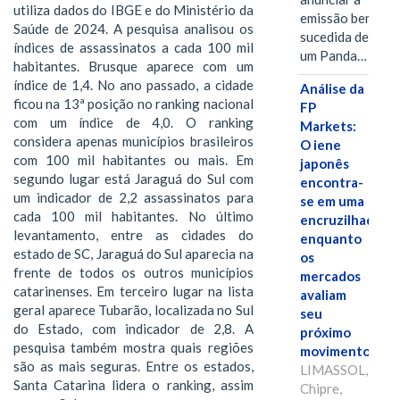
utiliza dados do IBGE e do Ministério da
emissão bem-
Saúde de 2024. A pesquisa analisou os
sucedida de
índices de assassinatos a cada 100 mil
um Panda…
habitantes. Brusque aparece com um
índice de 1,4. No ano passado, a cidade
Análise da
ficou na 13ª posição no ranking nacional
FP
com um índice de 4,0. O ranking
Markets:
considera apenas municípios brasileiros
O iene
com 100 mil habitantes ou mais. Em
japonês
segundo lugar está Jaraguá do Sul com
encontra-
um indicador de 2,2 assassinatos para
se em uma
cada 100 mil habitantes. No último
encruzilhada
levantamento, entre as cidades do
enquanto
estado de SC, Jaraguá do Sul aparecia na
os
frente de todos os outros municípios
mercados
catarinenses. Em terceiro lugar na lista
avaliam
geral aparece Tubarão, localizada no Sul
seu
do Estado, com indicador de 2,8. A
próximo
pesquisa também mostra quais regiões
movimento.
são as mais seguras. Entre os estados,
LIMASSOL,
Santa Catarina lidera o ranking, assim
Chipre,