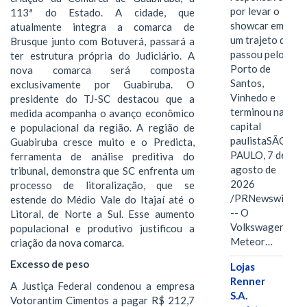
por levar o
113ª do Estado. A cidade, que
showcar em
atualmente integra a comarca de
um trajeto que
Brusque junto com Botuverá, passará a
passou pelo
ter estrutura própria do Judiciário. A
Porto de
nova comarca será composta
Santos,
exclusivamente por Guabiruba. O
Vinhedo e
presidente do TJ-SC destacou que a
terminou na
medida acompanha o avanço econômico
capital
e populacional da região. A região de
paulistaSÃO
Guabiruba cresce muito e o Predicta,
PAULO, 7 de
ferramenta de análise preditiva do
agosto de
tribunal, demonstra que SC enfrenta um
2026
processo de litoralização, que se
/PRNewswire/
estende do Médio Vale do Itajaí até o
-- O
Litoral, de Norte a Sul. Esse aumento
Volkswagen
populacional e produtivo justificou a
Meteor…
criação da nova comarca.
Excesso de peso
Lojas
Renner
A Justiça Federal condenou a empresa
S.A.
Votorantim Cimentos a pagar R$ 212,7