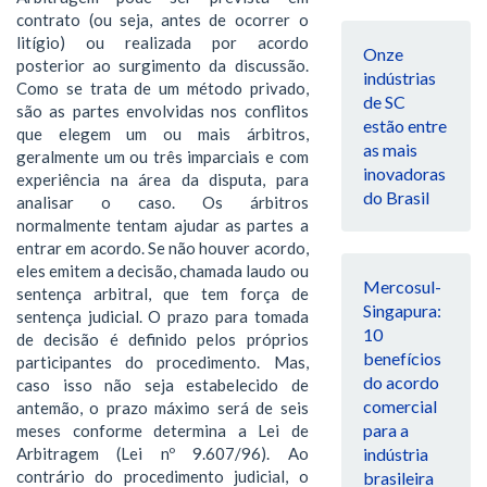
contrato (ou seja, antes de ocorrer o
litígio) ou realizada por acordo
Onze
posterior ao surgimento da discussão.
indústrias
Como se trata de um método privado,
de SC
são as partes envolvidas nos conflitos
estão entre
que elegem um ou mais árbitros,
as mais
geralmente um ou três imparciais e com
inovadoras
experiência na área da disputa, para
do Brasil
analisar o caso. Os árbitros
normalmente tentam ajudar as partes a
entrar em acordo. Se não houver acordo,
eles emitem a decisão, chamada laudo ou
Mercosul-
sentença arbitral, que tem força de
Singapura:
sentença judicial. O prazo para tomada
10
de decisão é definido pelos próprios
benefícios
participantes do procedimento. Mas,
do acordo
caso isso não seja estabelecido de
comercial
antemão, o prazo máximo será de seis
para a
meses conforme determina a Lei de
Arbitragem (Lei nº 9.607/96). Ao
indústria
contrário do procedimento judicial, o
brasileira