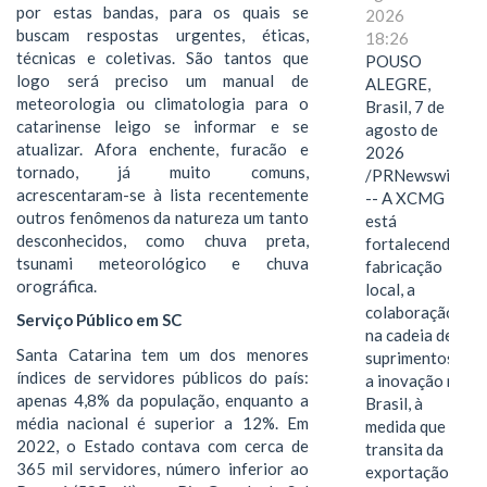
por estas bandas, para os quais se
2026
buscam respostas urgentes, éticas,
18:26
técnicas e coletivas. São tantos que
POUSO
logo será preciso um manual de
ALEGRE,
meteorologia ou climatologia para o
Brasil, 7 de
catarinense leigo se informar e se
agosto de
atualizar. Afora enchente, furacão e
2026
tornado, já muito comuns,
/PRNewswire/
acrescentaram-se à lista recentemente
-- A XCMG
outros fenômenos da natureza um tanto
está
desconhecidos, como chuva preta,
fortalecendo a
tsunami meteorológico e chuva
fabricação
orográfica.
local, a
colaboração
Serviço Público em SC
na cadeia de
Santa Catarina tem um dos menores
suprimentos e
índices de servidores públicos do país:
a inovação no
apenas 4,8% da população, enquanto a
Brasil, à
média nacional é superior a 12%. Em
medida que
2022, o Estado contava com cerca de
transita da
365 mil servidores, número inferior ao
exportação de