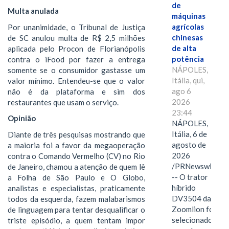
de
Multa anulada
máquinas
agrícolas
Por unanimidade, o Tribunal de Justiça
chinesas
de SC anulou multa de R$ 2,5 milhões
de alta
aplicada pelo Procon de Florianópolis
potência
contra o iFood por fazer a entrega
NÁPOLES,
somente se o consumidor gastasse um
Itália, qui,
valor mínimo. Entendeu-se que o valor
ago 6
não é da plataforma e sim dos
2026
restaurantes que usam o serviço.
23:44
Opinião
NÁPOLES,
Itália, 6 de
Diante de três pesquisas mostrando que
agosto de
a maioria foi a favor da megaoperação
2026
contra o Comando Vermelho (CV) no Rio
/PRNewswire/
de Janeiro, chamou a atenção de quem lê
-- O trator
a Folha de São Paulo e O Globo,
híbrido
analistas e especialistas, praticamente
DV3504 da
todos da esquerda, fazem malabarismos
Zoomlion foi
de linguagem para tentar desqualificar o
selecionado
triste episódio, a quem tentam impor