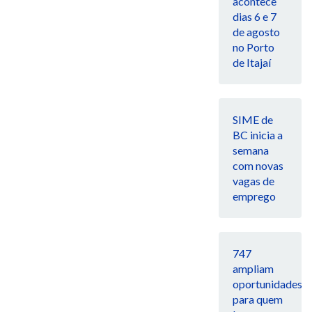
acontece
dias 6 e 7
de agosto
no Porto
de Itajaí
SIME de
BC inicia a
semana
com novas
vagas de
emprego
747
ampliam
oportunidades
para quem