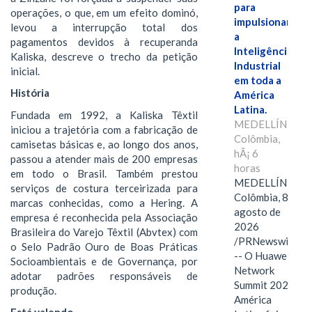
para
operações, o que, em um efeito dominó,
impulsionar
levou a interrupção total dos
a
pagamentos devidos à recuperanda
Inteligência
Kaliska, descreve o trecho da petição
Industrial
inicial.
em toda a
História
América
Latina.
Fundada em 1992, a Kaliska Têxtil
MEDELLÍN,
iniciou a trajetória com a fabricação de
Colômbia,
camisetas básicas e, ao longo dos anos,
hÃ¡ 6
passou a atender mais de 200 empresas
horas
em todo o Brasil. Também prestou
MEDELLÍN,
serviços de costura terceirizada para
Colômbia, 8 de
marcas conhecidas, como a Hering. A
agosto de
empresa é reconhecida pela Associação
2026
Brasileira do Varejo Têxtil (Abvtex) com
/PRNewswire/
o Selo Padrão Ouro de Boas Práticas
-- O Huawei
Socioambientais e de Governança, por
Network
adotar padrões responsáveis de
Summit 2026
produção.
América