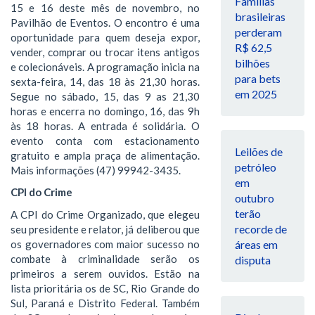
Famílias
15 e 16 deste mês de novembro, no
brasileiras
Pavilhão de Eventos. O encontro é uma
perderam
oportunidade para quem deseja expor,
R$ 62,5
vender, comprar ou trocar itens antigos
bilhões
e colecionáveis. A programação inicia na
para bets
sexta-feira, 14, das 18 às 21,30 horas.
em 2025
Segue no sábado, 15, das 9 as 21,30
horas e encerra no domingo, 16, das 9h
às 18 horas. A entrada é solidária. O
evento conta com estacionamento
Leilões de
gratuito e ampla praça de alimentação.
petróleo
Mais informações (47) 99942-3435.
em
CPI do Crime
outubro
terão
A CPI do Crime Organizado, que elegeu
recorde de
seu presidente e relator, já deliberou que
os governadores com maior sucesso no
áreas em
combate à criminalidade serão os
disputa
primeiros a serem ouvidos. Estão na
lista prioritária os de SC, Rio Grande do
Sul, Paraná e Distrito Federal. Também