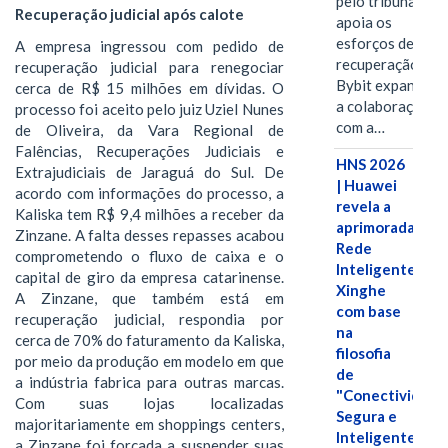
pelo tribunal
Recuperação judicial após calote
apoia os
esforços de
A empresa ingressou com pedido de
recuperação e
recuperação judicial para renegociar
Bybit expande
cerca de R$ 15 milhões em dívidas. O
a colaboração
processo foi aceito pelo juiz Uziel Nunes
com a…
de Oliveira, da Vara Regional de
Falências, Recuperações Judiciais e
HNS 2026
Extrajudiciais de Jaraguá do Sul. De
| Huawei
acordo com informações do processo, a
revela a
Kaliska tem R$ 9,4 milhões a receber da
aprimorada
Zinzane. A falta desses repasses acabou
Rede
comprometendo o fluxo de caixa e o
Inteligente
capital de giro da empresa catarinense.
Xinghe
A Zinzane, que também está em
com base
recuperação judicial, respondia por
na
cerca de 70% do faturamento da Kaliska,
filosofia
por meio da produção em modelo em que
de
a indústria fabrica para outras marcas.
"Conectividade
Com suas lojas localizadas
Segura e
majoritariamente em shoppings centers,
Inteligente"
a Zinzane foi forçada a suspender suas