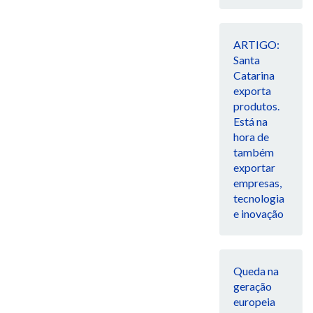
ARTIGO:
Santa
Catarina
exporta
produtos.
Está na
hora de
também
exportar
empresas,
tecnologia
e inovação
Queda na
geração
europeia