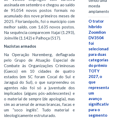
sendo uma
assinada em setembro e chegou ao saldo
moeda
de 95.054 novos postos formais no
amplamente…
acumulado dos nove primeiros meses de
O trator
2025. Florianópolis, foi o município com
híbrido
melhor saldo, com 1.635 novos postos.
Zoomlion
Na sequência comparecem Itajaí (1.293),
DV3504
Joinville (1.142) e Palhoça (517).
foi
Nazistas armados
selecionado
para duas
Na Operação Nuremberg, deflagrada
categorias
pelo Grupo de Atuação Especial de
do prêmio
Combate às Organizações Criminosas
TOTY
(Gaeco) em 10 cidades de quatro
2027, o
estados (em SC foram Cocal do Sul e
que
Jaraguá do Sul), o que surpreendeu os
representa
agentes não foi só a juventude dos
um
implicados (alguns pós-adolescentes) e
avanço
o material de sempre (de apologia), mas
significativo
sim ao arsenal de armas brancas, facas e
para o
um “soco inglês”. Tudo material e
segmento
ideologicamente estruturado.