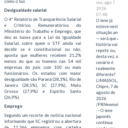
como o Sul.
sex, ago 7
2026
Desigualdade salarial
07:48
O 4º Relatório de Transparência Salarial
O iene já
e Critérios Remuneratórios do
esteve nesta
Ministério do Trabalho e Emprego, que
situação antes
deu as bases para a Lei da Igualdade
— será que a
Salarial, sobre quem o STF ainda vai
história vai se
decidir se é constitucional ou não,
repetir ou,
aponta que mulheres recebem 21,2%
desta vez, o
menos do que os homens nas 54 mil
cenário é
empresas do país com 100 ou mais
realmente
funcionários. Os estados com maior
diferente?
desigualdade são Paraná (28,3%), Rio de
LIMASSOL,
Janeiro (28,5%), SC (27,9%), Mato
Chipre, 7 de
Grosso (27,9%) e Espirito Santo
agosto de
(26,9%).
2026
/PRNewswire/
Emprego
-- O iene
Segundo um recorte de notícia nacional
japonês
informando que SC registrou a abertura
continua
de 11.366 empregos com carteira