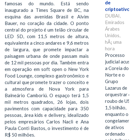
de
famosas do mundo. Está sendo
criptoativos
inaugurado a Times Square de BC, na
DUBAI,
esquina das avenidas Brasil e Alvim
Emirados
Bauer, no coração da cidade. O ponto
Árabes
central do projeto é um telão circular de
Unidos,
LED 5D, com 11,5 metros de altura,
hÃ¡ uma
equivalente a cinco andares e 9,6 metros
hora
de largura, que promete impactar a
Processo
paisagem urbana de onde passam mais
judicial acusa
de 12 mil pessoas por dia. Também entra
a Coreia do
em operação em soft open o New York
Norte e o
Food Lounge, complexo gastronômico e
Grupo
cultural que promete trazer o conceito e
Lazarus de
a atmosfera de Nova York para
orquestrar o
Balneário Camboriú. O espaço terá 1,5
roubo de US$
mil metros quadrados, 26 lojas, dois
1,5 bilhão,
pavimentos com capacidade para 350
enquanto o
pessoas, área kids e delivery, idealizado
congelamento
pelos empresários Carlos Nacli e Ana
de ativos
Paula Conti Bastos, o investimento é de
ordenado
R$ 50 milhões.