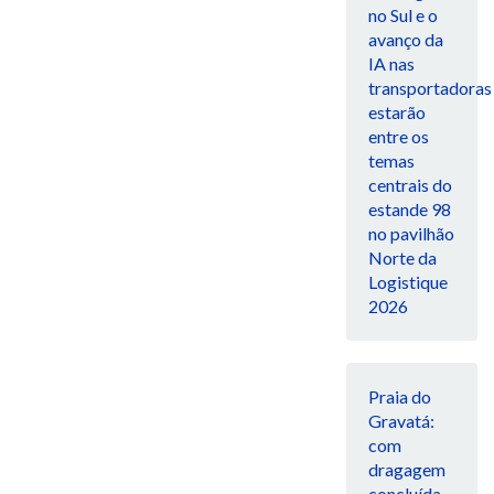
no Sul e o
avanço da
IA nas
transportadoras
estarão
entre os
temas
centrais do
estande 98
no pavilhão
Norte da
Logistique
2026
Praia do
Gravatá:
com
dragagem
concluída,