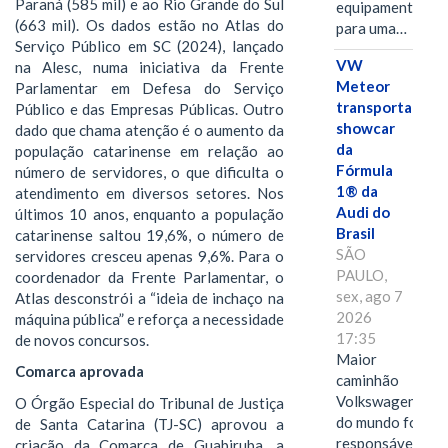
Paraná (585 mil) e ao Rio Grande do Sul
equipamentos
(663 mil). Os dados estão no Atlas do
para uma…
Serviço Público em SC (2024), lançado
VW
na Alesc, numa iniciativa da Frente
Meteor
Parlamentar em Defesa do Serviço
transporta
Público e das Empresas Públicas. Outro
showcar
dado que chama atenção é o aumento da
da
população catarinense em relação ao
Fórmula
número de servidores, o que dificulta o
1® da
atendimento em diversos setores. Nos
Audi do
últimos 10 anos, enquanto a população
Brasil
catarinense saltou 19,6%, o número de
SÃO
servidores cresceu apenas 9,6%. Para o
PAULO,
coordenador da Frente Parlamentar, o
sex, ago 7
Atlas desconstrói a “ideia de inchaço na
2026
máquina pública” e reforça a necessidade
17:35
de novos concursos.
Maior
Comarca aprovada
caminhão
Volkswagen
O Órgão Especial do Tribunal de Justiça
do mundo foi
de Santa Catarina (TJ-SC) aprovou a
responsável
criação da Comarca de Guabiruba, a