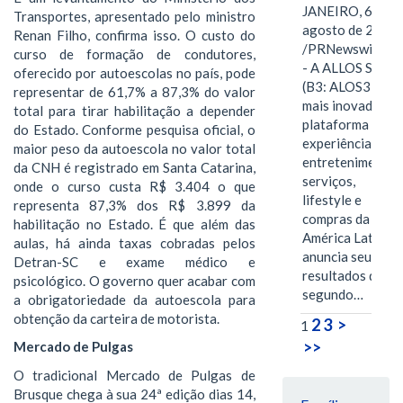
JANEIRO, 6 de
Transportes, apresentado pelo ministro
agosto de 2026
Renan Filho, confirma isso. O custo do
/PRNewswire/ -
curso de formação de condutores,
- A ALLOS S.A.
oferecido por autoescolas no país, pode
(B3: ALOS3), a
representar de 61,7% a 87,3% do valor
mais inovadora
total para tirar habilitação a depender
plataforma de
do Estado. Conforme pesquisa oficial, o
experiências,
maior peso da autoescola no valor total
entretenimento,
da CNH é registrado em Santa Catarina,
serviços,
onde o curso custa R$ 3.404 o que
lifestyle e
representa 87,3% dos R$ 3.899 da
compras da
habilitação no Estado. É que além das
América Latina
aulas, há ainda taxas cobradas pelos
anuncia seus
Detran-SC e exame médico e
resultados do
psicológico. O governo quer acabar com
segundo…
a obrigatoriedade da autoescola para
obtenção da carteira de motorista.
2
3
>
1
>>
Mercado de Pulgas
O tradicional Mercado de Pulgas de
Brusque chega à sua 24ª edição dias 14,