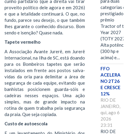
para duas
cunho partidário (que a direita vai tirar
categorias do
proveito político dele agora e em 2026)
prestigiado
e que a letalidade continuará. O que, no
prêmio
fundo, parece seu desejo, o que também
Tractor of the
lhes garante o conhecido discurso. Bom
Year 2027
sendo e isenção? Quase nada.
(TOTY 2027:
Tapete vermelho
Alta potência
(300 hp e
A Associação Avante Jurerê, em Jurerê
acima) e…
Internacional, na Ilha de SC, está doando
para os Bombeiros tapetes que serão
FFO
instalados em frente aos postos salva-
ACELERA
vidas da orla para delimitar a área de
NO 2T26
segurança de cada equipe, evitando que
E CRESCE
banhistas posicionem guarda-sóis e
12%
cadeiras nesses espaços. Uma ação
RIO DE
simples, mas de grande impacto na
JANEIRO,
rotina de quem trabalha pela segurança
qui, ago 6
da praia. Que seja copiada.
2026
Custo de autoescola
23:31
RIO DE
E um levantamento do Ministério dos