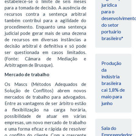
estabelece-se o limite de seis meses
jurídica
para a tomada de decisão. A ausência de
para o
recursos contra a sentença arbitral
desenvolviment
também contribui para a agilidade do
do setor
procedimento. Enquanto uma sentença
portuário
judicial pode gerar mais de uma dezena
brasileiro*
de recursos em diversas instâncias a
decisão arbitral é definitiva e só pode
ser questionada em casos limitados.
(Fonte: Câmara de Mediação e
Produção
Arbitragem de Brusque).
da
Mercado de trabalho
indústria
brasileira
Os Mascs (Métodos Adequados de
cai 1,8% de
Solução de Conflitos) abrem novos
maio para
mercados de trabalho para advogados.
junho
Entre as vantagens de ser árbitro estão
a flexibilização na carga horária,
possibilidade de atuar em várias
empresas, um novo mercado de trabalho
Sala do
e uma forma eficaz e rápida de resolver
Empreendedor
o conflito do cliente. Com a crescente