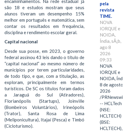
encaminhamentos. Na rede estadual já
pela
são 18 e estudos mostram que seus
revista
alunos tiveram um desempenho 15%
TIME.
melhor em português e matemática, sem
NOVA
contar os resultados em frequência,
IORQUE e
disciplina e rendimento escolar geral.
NOIDA,
Índia, sÃ¡b,
Capital nacional
ago 8
Desde sua posse, em 2023, o governo
2026
federal assinou 43 leis dando o título de
09:33
“capital nacional” ao mesmo número de
NOVA
municípios por terem particularidades,
IORQUE e
de todo tipo, e que, com a titulação, as
NOIDA, Índia,
exploram, principalmente em termos
8 de agosto de
turísticos. De SC os títulos foram dados
2026
a Jaraguá do Sul (Atiradores),
/PRNewswire/
Florianópolis (Startups), Joinville
-- HCLTech
(Bombeiros Voluntários), Irineópolis
(NSE:
(Trator), Santa Rosa de Lima
HCLTECH)
(Meliponicultura), Itajaí (Pesca) e Timbó
(BSE:
(Cicloturismo).
HCLTECH),