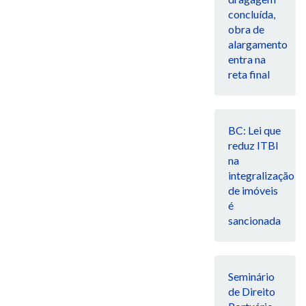
concluída,
obra de
alargamento
entra na
reta final
BC: Lei que
reduz ITBI
na
integralização
de imóveis
é
sancionada
Seminário
de Direito