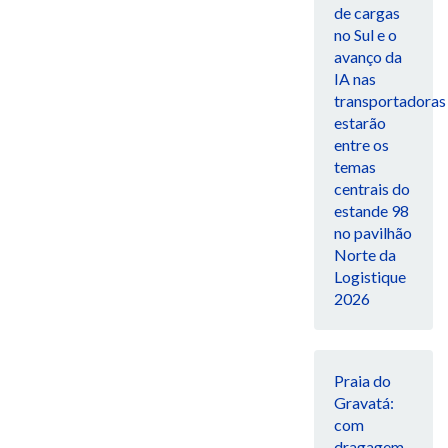
de cargas
no Sul e o
avanço da
IA nas
transportadoras
estarão
entre os
temas
centrais do
estande 98
no pavilhão
Norte da
Logistique
2026
Praia do
Gravatá:
com
dragagem