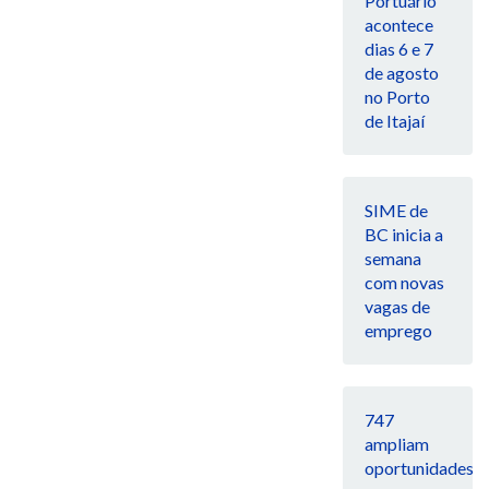
Portuário
acontece
dias 6 e 7
de agosto
no Porto
de Itajaí
SIME de
BC inicia a
semana
com novas
vagas de
emprego
747
ampliam
oportunidades