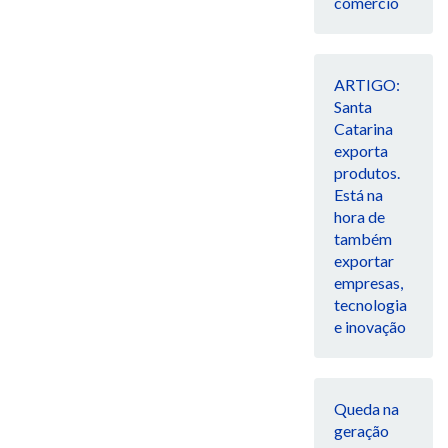
comércio
ARTIGO:
Santa
Catarina
exporta
produtos.
Está na
hora de
também
exportar
empresas,
tecnologia
e inovação
Queda na
geração