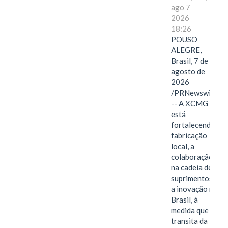
ago 7
2026
18:26
POUSO
ALEGRE,
Brasil, 7 de
agosto de
2026
/PRNewswire/
-- A XCMG
está
fortalecendo a
fabricação
local, a
colaboração
na cadeia de
suprimentos e
a inovação no
Brasil, à
medida que
transita da