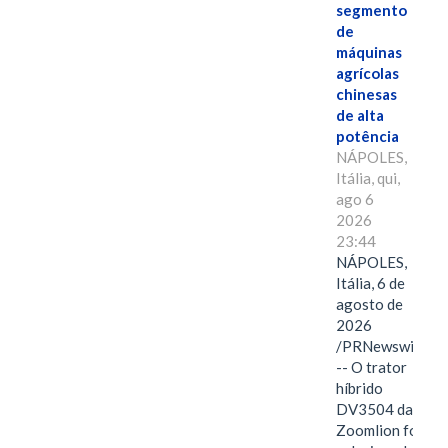
segmento
de
máquinas
agrícolas
chinesas
de alta
potência
NÁPOLES,
Itália, qui,
ago 6
2026
23:44
NÁPOLES,
Itália, 6 de
agosto de
2026
/PRNewswire/
-- O trator
híbrido
DV3504 da
Zoomlion foi