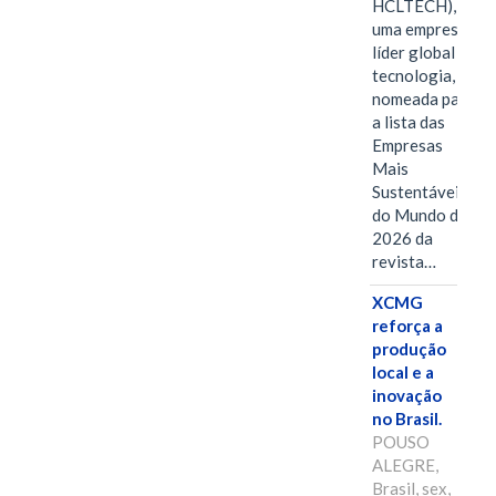
HCLTECH),
uma empresa
líder global em
tecnologia, foi
nomeada para
a lista das
Empresas
Mais
Sustentáveis
do Mundo de
2026 da
revista…
XCMG
reforça a
produção
local e a
inovação
no Brasil.
POUSO
ALEGRE,
Brasil, sex,