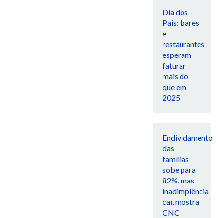
Dia dos
Pais: bares
e
restaurantes
esperam
faturar
mais do
que em
2025
Endividamento
das
famílias
sobe para
82%, mas
inadimplência
cai, mostra
CNC