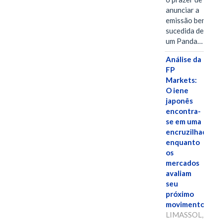
anunciar a
emissão bem-
sucedida de
um Panda…
Análise da
FP
Markets:
O iene
japonês
encontra-
se em uma
encruzilhada
enquanto
os
mercados
avaliam
seu
próximo
movimento.
LIMASSOL,