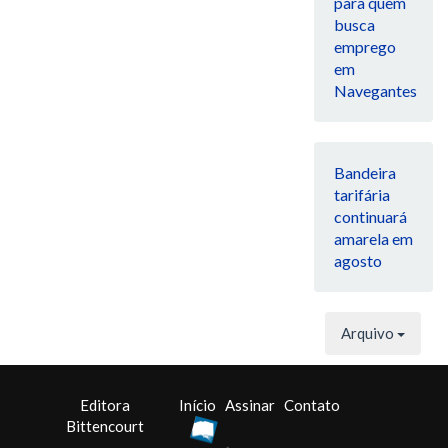
para quem
busca
emprego
em
Navegantes
Bandeira
tarifária
continuará
amarela em
agosto
Arquivo
Editora
Início
Assinar
Contato
Bittencourt