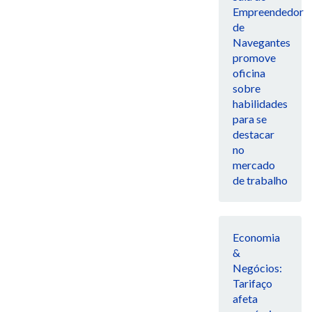
Empreendedor
de
Navegantes
promove
oficina
sobre
habilidades
para se
destacar
no
mercado
de trabalho
Economia
&
Negócios:
Tarifaço
afeta