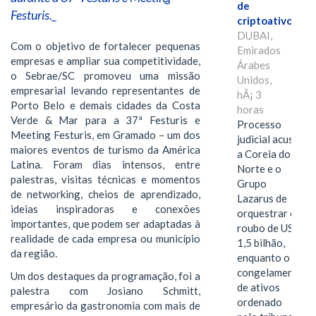
de
Festuris._
criptoativos
DUBAI,
Com o objetivo de fortalecer pequenas
Emirados
empresas e ampliar sua competitividade,
Árabes
o Sebrae/SC promoveu uma missão
Unidos,
empresarial levando representantes de
hÃ¡ 3
Porto Belo e demais cidades da Costa
horas
Verde & Mar para a 37ª Festuris e
Processo
Meeting Festuris, em Gramado – um dos
judicial acusa
maiores eventos de turismo da América
a Coreia do
Latina. Foram dias intensos, entre
Norte e o
palestras, visitas técnicas e momentos
Grupo
de networking, cheios de aprendizado,
Lazarus de
ideias inspiradoras e conexões
orquestrar o
importantes, que podem ser adaptadas à
roubo de US$
realidade de cada empresa ou município
1,5 bilhão,
da região.
enquanto o
congelamento
Um dos destaques da programação, foi a
de ativos
palestra com Josiano Schmitt,
ordenado
empresário da gastronomia com mais de