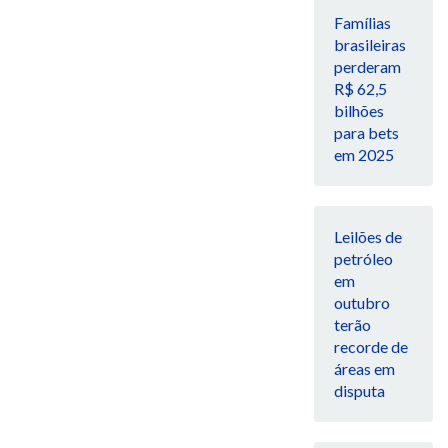
Famílias
brasileiras
perderam
R$ 62,5
bilhões
para bets
em 2025
Leilões de
petróleo
em
outubro
terão
recorde de
áreas em
disputa