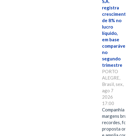
S.A.
registra
crescimento
de 8% no
lucro
líquido,
em base
comparável,
no
segundo
trimestre
PORTO
ALEGRE,
Brasil, sex,
ago 7
2026
17:00
Companhia alcan
margens brutas
recordes, fortal
proposta omnica
e amplia conexã