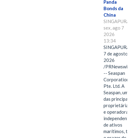
Panda
Bonds da
China
SINGAPURA,
sex, ago 7
2026
13:34
SINGAPURA,
7 de agosto de
2026
/PRNewswire/
-- Seaspan
Corporation
Pte. Ltd. A
Seaspan, uma
das principais
proprietárias
e operadoras
independentes
de ativos
marítimos, tem
o prazer de