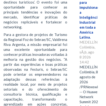
destinos turísticos’. O evento foi uma
para
oportunidade para conhecer as
impulsionar
principais tendências e inovações do
a
mercado, identificar práticas de
Inteligência
negócios replicáveis e fortalecer o
Industrial
networking.
em toda a
América
Para a gestora de projetos de Turismo
Latina.
da Regional Foz do Sebrae/SC, Valdirena
MEDELLÍN,
Riva Argenta, a missão empresarial foi
Colômbia,
uma excelente oportunidade para
sÃ¡b, ago
conhecer práticas inovadoras voltadas à
8 2026
melhoria na gestão dos negócios. “A
14:42
partir das experiências e boas práticas
MEDELLÍN,
observadas na Festuris, o Sebrae/SC
Colômbia, 8 de
pode orientar os empreendedores na
agosto de
adaptação dessas referências à
2026
realidade local, por meio de projetos
/PRNewswire/
setoriais e do oferecimento de
-- O Huawei
consultoria técnica, qualificação e
Network
capacitação, transformando o
Summit 2026
aprendizado em ações concretas,