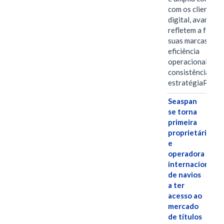
com os clientes 
digital, avanços 
refletem a força 
suas marcas, a
eficiência
operacional e a
consistência de 
estratégiaPOR
Seaspan
se torna
primeira
proprietária
e
operadora
internacional
de navios
a ter
acesso ao
mercado
de títulos