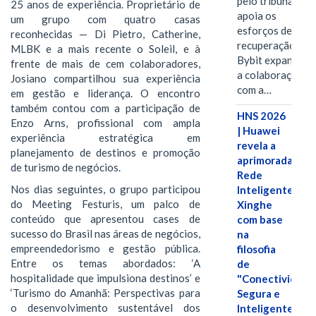
pelo tribunal
25 anos de experiência. Proprietário de
apoia os
um grupo com quatro casas
esforços de
reconhecidas — Di Pietro, Catherine,
recuperação e
MLBK e a mais recente o Soleil, e à
Bybit expande
frente de mais de cem colaboradores,
a colaboração
Josiano compartilhou sua experiência
com a…
em gestão e liderança. O encontro
também contou com a participação de
HNS 2026
Enzo Arns, profissional com ampla
| Huawei
experiência estratégica em
revela a
planejamento de destinos e promoção
aprimorada
de turismo de negócios.
Rede
Nos dias seguintes, o grupo participou
Inteligente
do Meeting Festuris, um palco de
Xinghe
conteúdo que apresentou cases de
com base
sucesso do Brasil nas áreas de negócios,
na
empreendedorismo e gestão pública.
filosofia
Entre os temas abordados: ‘A
de
hospitalidade que impulsiona destinos’ e
"Conectividade
‘Turismo do Amanhã: Perspectivas para
Segura e
o desenvolvimento sustentável dos
Inteligente"