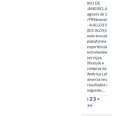
RIO DE
JANEIRO, 6 de
agosto de 2026
/PRNewswire/ -
- A ALLOS S.A.
(B3: ALOS3), a
mais inovadora
plataforma de
experiências,
entretenimento,
serviços,
lifestyle e
compras da
América Latina
anuncia seus
resultados do
segundo…
2
3
>
1
>>