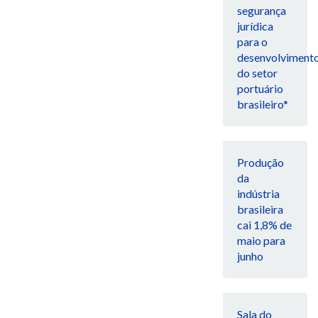
segurança
jurídica
para o
desenvolviment
do setor
portuário
brasileiro*
Produção
da
indústria
brasileira
cai 1,8% de
maio para
junho
Sala do