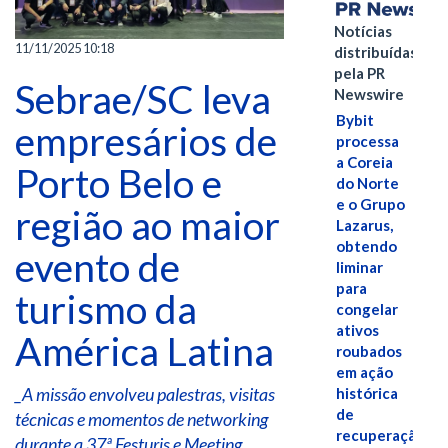
Notícias
11/11/2025 10:18
distribuídas
pela PR
Sebrae/SC leva
Newswire
Bybit
empresários de
processa
a Coreia
Porto Belo e
do Norte
e o Grupo
região ao maior
Lazarus,
obtendo
evento de
liminar
para
turismo da
congelar
ativos
América Latina
roubados
em ação
_A missão envolveu palestras, visitas
histórica
de
técnicas e momentos de networking
recuperação
durante a 37ª Festuris e Meeting