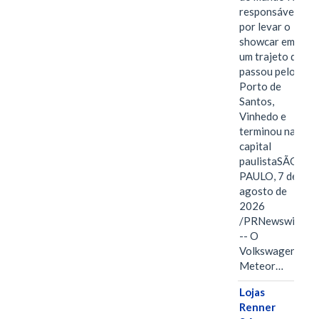
responsável
por levar o
showcar em
um trajeto que
passou pelo
Porto de
Santos,
Vinhedo e
terminou na
capital
paulistaSÃO
PAULO, 7 de
agosto de
2026
/PRNewswire/
-- O
Volkswagen
Meteor…
Lojas
Renner