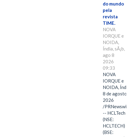
do mundo
pela
revista
TIME.
NOVA
IORQUE e
NOIDA,
Índia, sÃ¡b,
ago 8
2026
09:33
NOVA
IORQUE e
NOIDA, Índia,
8 de agosto de
2026
/PRNewswire/
-- HCLTech
(NSE:
HCLTECH)
(BSE: