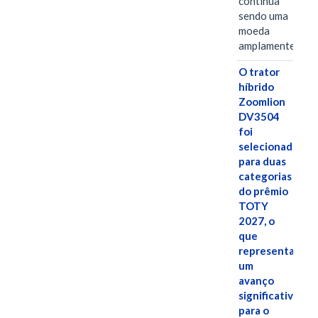
continua
sendo uma
moeda
amplamente…
O trator
híbrido
Zoomlion
DV3504
foi
selecionado
para duas
categorias
do prêmio
TOTY
2027, o
que
representa
um
avanço
significativo
para o