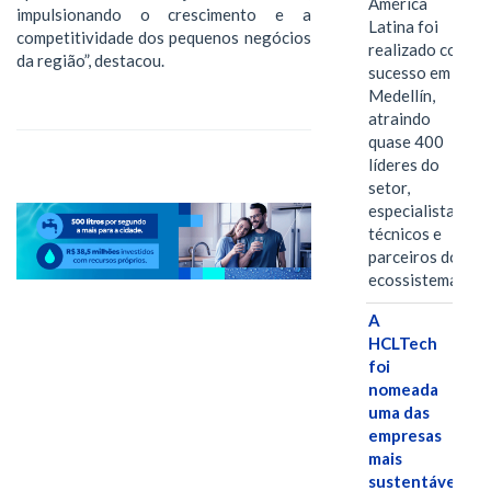
América
impulsionando o crescimento e a
Latina foi
competitividade dos pequenos negócios
realizado com
da região”, destacou.
sucesso em
Medellín,
atraindo
quase 400
líderes do
setor,
especialistas
técnicos e
parceiros do
ecossistema.…
A
HCLTech
foi
nomeada
uma das
empresas
mais
sustentáveis