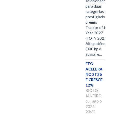
selecionado
para duas
categorias do
prestigiado
prêmio
Tractor of the
Year 2027
(TOTY 2027:
Alta potência
(300 hp e
acima) e…
FFO
ACELERA
NO 2T26
E CRESCE
12%
RIO DE
JANEIRO,
qui, ago 6
2026
23:31