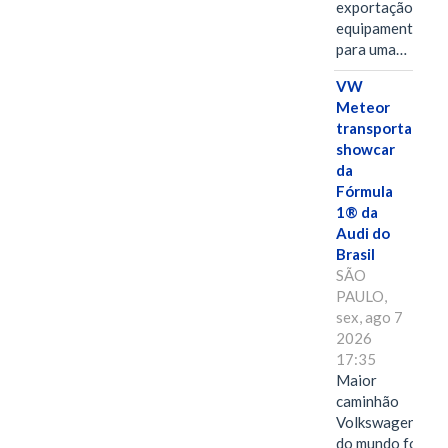
exportação de
equipamentos
para uma…
VW
Meteor
transporta
showcar
da
Fórmula
1® da
Audi do
Brasil
SÃO
PAULO,
sex, ago 7
2026
17:35
Maior
caminhão
Volkswagen
do mundo foi