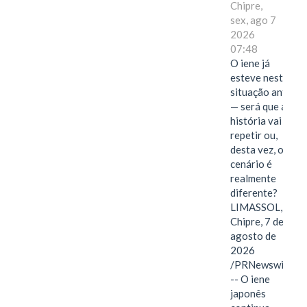
Chipre,
sex, ago 7
2026
07:48
O iene já
esteve nesta
situação antes
— será que a
história vai se
repetir ou,
desta vez, o
cenário é
realmente
diferente?
LIMASSOL,
Chipre, 7 de
agosto de
2026
/PRNewswire/
-- O iene
japonês