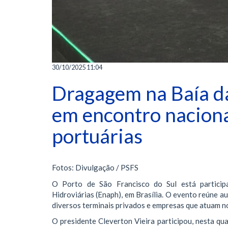
30/10/2025 11:04
Dragagem na Baía d
em encontro naciona
portuárias
Fotos: Divulgação / PSFS
O Porto de São Francisco do Sul está particip
Hidroviárias (Enaph), em Brasília. O evento reúne a
diversos terminais privados e empresas que atuam no
O presidente Cleverton Vieira participou, nesta qua