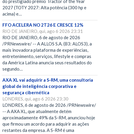
do prestigiado prêmio Tractor of the Year
2027 (TOTY 2027: Alta potência (300 hp e
acima) e…
FFO ACELERA NO 2T26 E CRESCE 12%
RIO DE JANEIRO, qui, ago 6 2026 23:31
RIO DE JANEIRO, 6 de agosto de 2026
/PRNewswire/ -- A ALLOS S.A. (B3: ALOS3), a
mais inovadora plataforma de experiências,
entretenimento, serviços, lifestyle e compras
da América Latina anuncia seus resultados do
segundo…
AXA XL vai adquirir a S-RM, uma consultoria
global de inteligência corporativa e
segurança cibernética
LONDRES, qui, ago 6 2026 23:30
LONDRES, 6 de agosto de 2026 /PRNewswire/
-- A AXA XL, que atualmente detém
aproximadamente 49% da S-RM, anunciou hoje
que firmou um acordo para adquirir as ações
restantes da empresa. A S-RM é uma