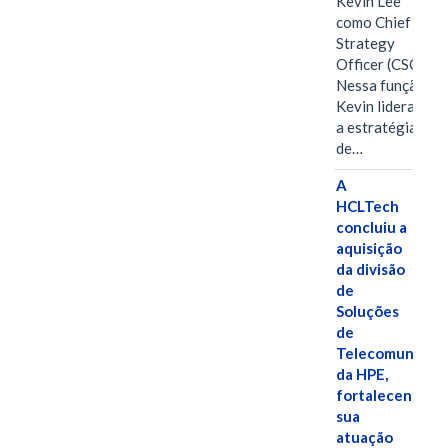
Kevin Lee
como Chief
Strategy
Officer (CSO).
Nessa função,
Kevin liderará
a estratégia
de…
A
HCLTech
concluiu a
aquisição
da divisão
de
Soluções
de
Telecomunicaç
da HPE,
fortalecendo
sua
atuação