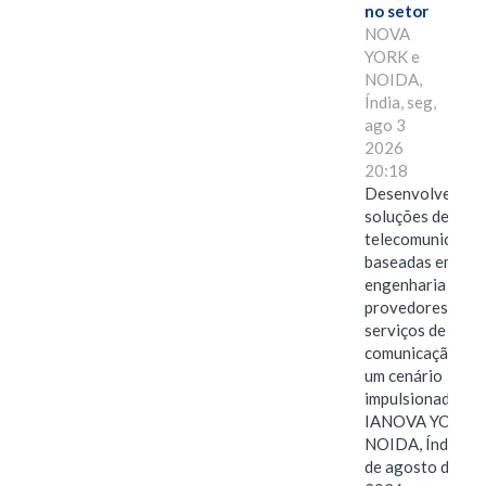
no setor
NOVA
YORK e
NOIDA,
Índia, seg,
ago 3
2026
20:18
Desenvolvendo
soluções de
telecomunicaçõe
baseadas em
engenharia para
provedores de
serviços de
comunicação em
um cenário
impulsionado pel
IANOVA YORK e
NOIDA, Índia, 3
de agosto de