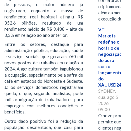
corretoras de
de pessoas, o maior número já
criptomoedas va
registrado, enquanto a massa de
além da mera
rendimento real habitual atingiu R$
execução de…
352,6 bilhões, resultado de um
rendimento médio de R$ 3.488 – alta de
VT
3,3% em relação ao ano anterior.
Markets
redefine o
Entre os setores, destaque para
horário de
administração pública, educação, saúde
negociação
e serviços sociais, que geraram 760 mil
do ouro
novos postos de trabalho em relação a
com o
2024. A agricultura também impulsionou
lançamento
a ocupação, especialmente pela safra de
do
café em estados do Nordeste e Sudeste.
XAUUSD247
Já os serviços domésticos registraram
SYDNEY,
queda, o que, segundo analistas, pode
qua, ago 5
indicar migração de trabalhadores para
2026
empregos com melhores condições e
09:00
benefícios.
O novo produto
Outro dado positivo foi a redução da
permite que os
população desalentada, que caiu para
clientes negocie