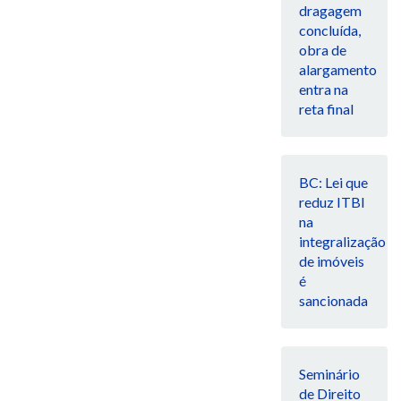
dragagem
concluída,
obra de
alargamento
entra na
reta final
BC: Lei que
reduz ITBI
na
integralização
de imóveis
é
sancionada
Seminário
de Direito