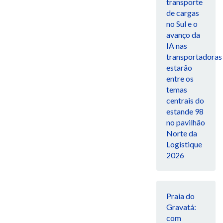
transporte
de cargas
no Sul e o
avanço da
IA nas
transportadoras
estarão
entre os
temas
centrais do
estande 98
no pavilhão
Norte da
Logistique
2026
Praia do
Gravatá:
com