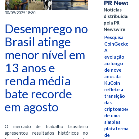
Notícias
30/09/2025 18:30
distribuídas
pela PR
Desemprego no
Newswire
Brasil atinge
Pesquisa
CoinGecko:
menor nível em
A
evolução
13 anos e
ao longo
de nove
renda média
anos da
KuCoin
bate recorde
reflete a
transição
em agosto
das
criptomoedas
de uma
simples
O mercado de trabalho brasileiro
plataforma
apresentou resultados históricos no
de