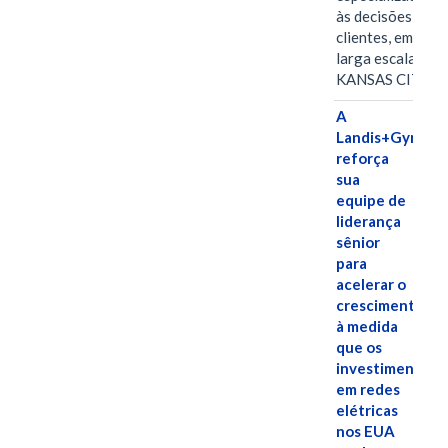
às decisões dos
clientes, em
larga escala
KANSAS CITY,…
A
Landis+Gyr
reforça
sua
equipe de
liderança
sênior
para
acelerar o
crescimento,
à medida
que os
investimentos
em redes
elétricas
nos EUA