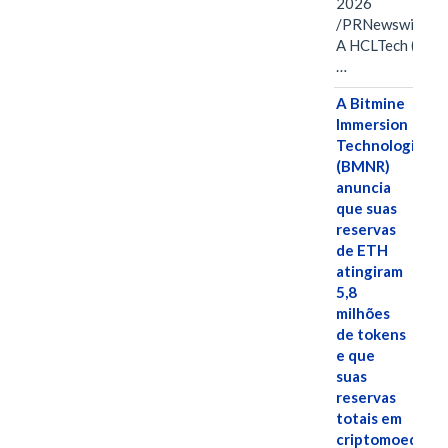
2026
/PRNewswire/ -
A HCLTech (NSE:
…
A Bitmine
Immersion
Technologies
(BMNR)
anuncia
que suas
reservas
de ETH
atingiram
5,8
milhões
de tokens
e que
suas
reservas
totais em
criptomoedas