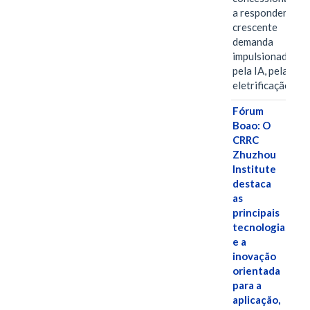
a responder à
crescente
demanda
impulsionada
pela IA, pela
eletrificação…
Fórum
Boao: O
CRRC
Zhuzhou
Institute
destaca
as
principais
tecnologias
e a
inovação
orientada
para a
aplicação,