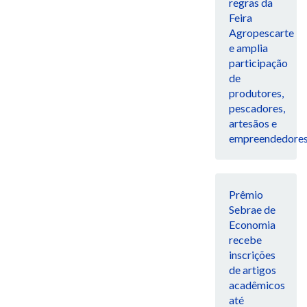
regras da
Feira
Agropescarte
e amplia
participação
de
produtores,
pescadores,
artesãos e
empreendedore
Prêmio
Sebrae de
Economia
recebe
inscrições
de artigos
acadêmicos
até