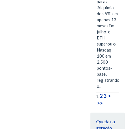
para a
'Alquimia
dos 5%' em
apenas 13
mesesEm
julho, o
ETH
superou o
Nasdaq
100 em
2.500
pontos-
base,
registrando
o…
2
3
>
1
>>
Queda na
geração