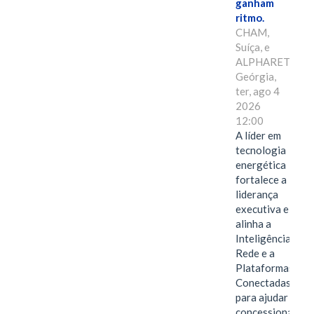
ganham
ritmo.
CHAM,
Suíça, e
ALPHARETTA,
Geórgia,
ter, ago 4
2026
12:00
A líder em
tecnologia
energética
fortalece a
liderança
executiva e
alinha a
Inteligência de
Rede e a
Plataformas
Conectadas
para ajudar as
concessionárias