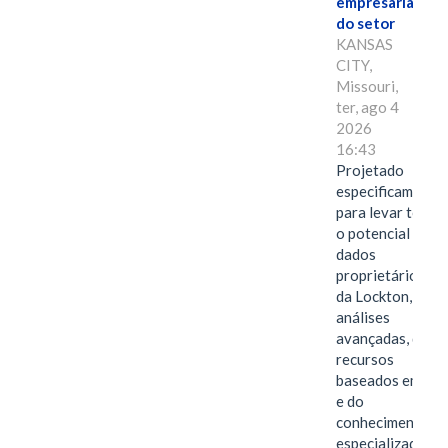
empresarial
do setor
KANSAS
CITY,
Missouri,
ter, ago 4
2026
16:43
Projetado
especificamente
para levar todo
o potencial dos
dados
proprietários
da Lockton, das
análises
avançadas, dos
recursos
baseados em IA
e do
conhecimento
especializado