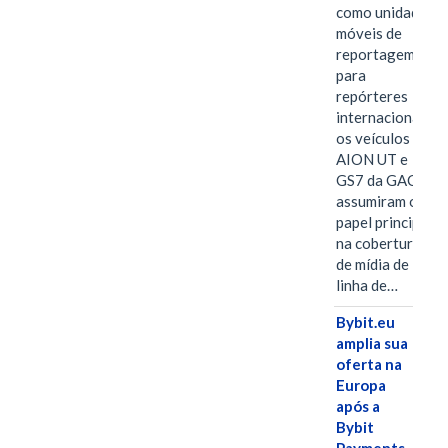
como unidades
móveis de
reportagem
para
repórteres
internacionais,
os veículos
AION UT e
GS7 da GAC
assumiram o
papel principal
na cobertura
de mídia de
linha de…
Bybit.eu
amplia sua
oferta na
Europa
após a
Bybit