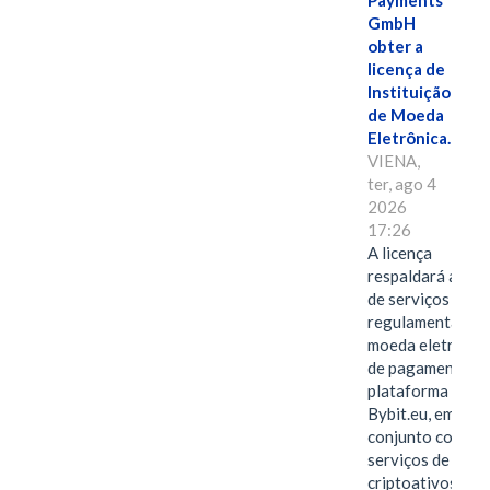
Payments
GmbH
obter a
licença de
Instituição
de Moeda
Eletrônica.
VIENA,
ter, ago 4
2026
17:26
A licença
respaldará a ofe
de serviços
regulamentados 
moeda eletrônica
de pagamentos 
plataforma
Bybit.eu, em
conjunto com os
serviços de
criptoativos.VIE