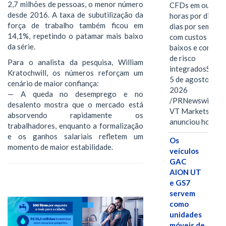
2,7 milhões de pessoas, o menor número
CFDs em ouro 2
desde 2016. A taxa de subutilização da
horas por dia, se
força de trabalho também ficou em
dias por semana,
14,1%, repetindo o patamar mais baixo
com custos mais
da série.
baixos e control
de risco
Para o analista da pesquisa, William
integradosSYDN
Kratochwill, os números reforçam um
5 de agosto de
cenário de maior confiança:
2026
— A queda no desemprego e no
/PRNewswire/ --
desalento mostra que o mercado está
VT Markets
absorvendo rapidamente os
anunciou hoje o
trabalhadores, enquanto a formalização
e os ganhos salariais refletem um
Os
momento de maior estabilidade.
veículos
GAC
AION UT
e GS7
servem
como
unidades
móveis de