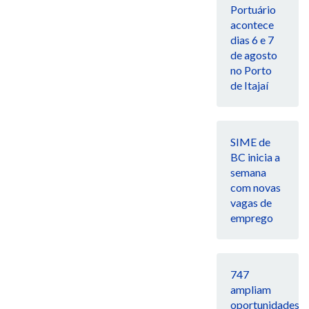
Portuário
acontece
dias 6 e 7
de agosto
no Porto
de Itajaí
SIME de
BC inicia a
semana
com novas
vagas de
emprego
747
ampliam
oportunidades