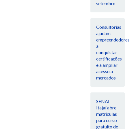
setembro
Consultorias
ajudam
empreendedore
a
conquistar
certificações
e a ampliar
acesso a
mercados
SENAI
Itajaí abre
matrículas
para curso
gratuito de