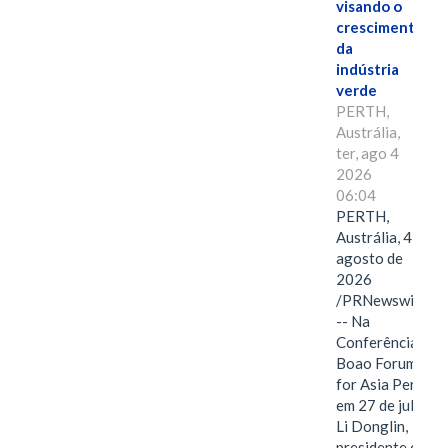
visando o
crescimento
da
indústria
verde
PERTH,
Austrália,
ter, ago 4
2026
06:04
PERTH,
Austrália, 4 de
agosto de
2026
/PRNewswire/
-- Na
Conferência
Boao Forum
for Asia Perth,
em 27 de julho,
Li Donglin,
presidente do