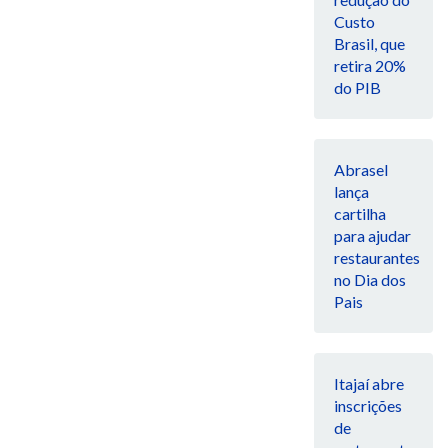
Custo
Brasil, que
retira 20%
do PIB
Abrasel
lança
cartilha
para ajudar
restaurantes
no Dia dos
Pais
Itajaí abre
inscrições
de