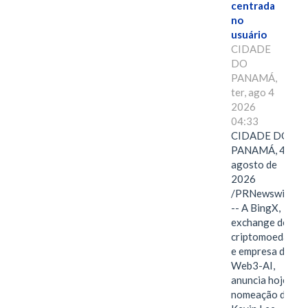
centrada
no
usuário
CIDADE
DO
PANAMÁ,
ter, ago 4
2026
04:33
CIDADE DO
PANAMÁ, 4 de
agosto de
2026
/PRNewswire/
-- A BingX,
exchange de
criptomoedas
e empresa de
Web3-AI,
anuncia hoje a
nomeação de