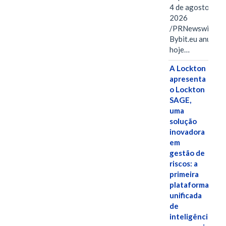
4 de agosto de
2026
/PRNewswire/ --
Bybit.eu anuncio
hoje…
A Lockton
apresenta
o Lockton
SAGE,
uma
solução
inovadora
em
gestão de
riscos: a
primeira
plataforma
unificada
de
inteligência