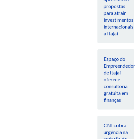
propostas
para atrair
investimentos
internacionais
a Itajaí
Espaço do
Empreendedor
de Itajaí
oferece
consultoria
gratuita em
finanças
CNI cobra
urgência na
redução do