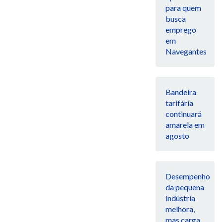
para quem
busca
emprego
em
Navegantes
Bandeira
tarifária
continuará
amarela em
agosto
Desempenho
da pequena
indústria
melhora,
mas carga