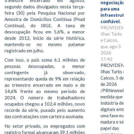
trimestre encerrado em agosto,
negociação
segundo dados divulgados nesta terça-
para uma
feira (30) pela Pesquisa Nacional por
infraestrutura
Amostra de Domicílios Contínua (Pnad
confiável.
Contínua), do IBGE. A taxa de
PROVIDENCIAL
desocupação ficou em 5,6%, a menor
Ilhas Turks
desde 2012, início da série histórica,
e Caicos,
mantendo-se no mesmo patamar
qua, ago 5
registrado em julho.
2026
17:42
Com isso, o país soma 6,1 milhões de
PROVIDENCIAL
pessoas desocupadas, o menor
Ilhas Turks e
contingente já observado,
Caicos, 5 de ago
representando queda de 9% em relação
de 2026
ao trimestre encerrado em maio e de
/PRNewswire/ --
14,6% frente ao mesmo período de
medida que a
2024. O número de trabalhadores
indústria de ativ
ocupados chegou a 102,4 milhões, novo
digitais entra em
recorde da série, puxado pelo aumento
uma fase mais
das contratações com carteira assinada.
madura e seletiva
No setor privado, os empregados com
papel das
registro formal alcançaram 39,1 milhões