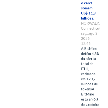
e caixa
somam
US$ 11,3
bilhões.
NORWALK,
Connecticut,
seg, ago 3
2026
12:46
A BitMine
detém 4,8%
da oferta
total de
ETH,
estimada
em 120,7
milhões de
tokensA
BitMine
está a 96%
do caminho