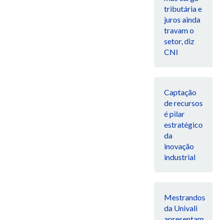
tributária e
juros ainda
travam o
setor, diz
CNI
Captação
de recursos
é pilar
estratégico
da
inovação
industrial
Mestrandos
da Univali
apresentam