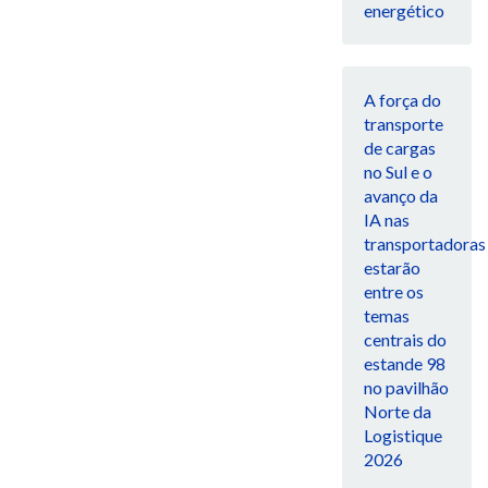
energético
A força do
transporte
de cargas
no Sul e o
avanço da
IA nas
transportadoras
estarão
entre os
temas
centrais do
estande 98
no pavilhão
Norte da
Logistique
2026