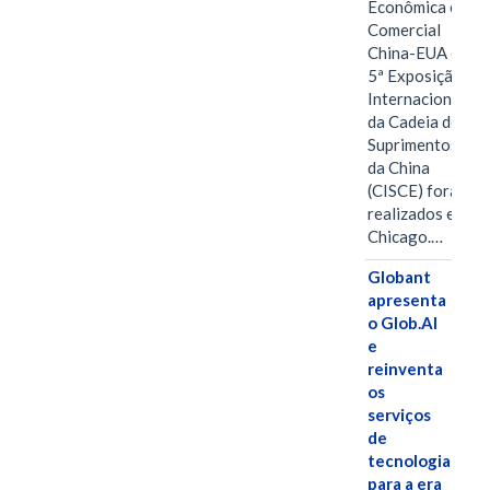
Econômica e
Comercial
China-EUA e a
5ª Exposição
Internacional
da Cadeia de
Suprimentos
da China
(CISCE) foram
realizados em
Chicago.…
Globant
apresenta
o Glob.AI
e
reinventa
os
serviços
de
tecnologia
para a era