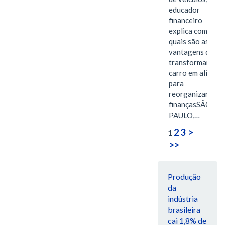
educador
financeiro
explica como e
quais são as
vantagens de
transformar o
carro em aliado
para
reorganizar as
finançasSÃO
PAULO,…
2
3
>
1
>>
Produção
da
indústria
brasileira
cai 1,8% de