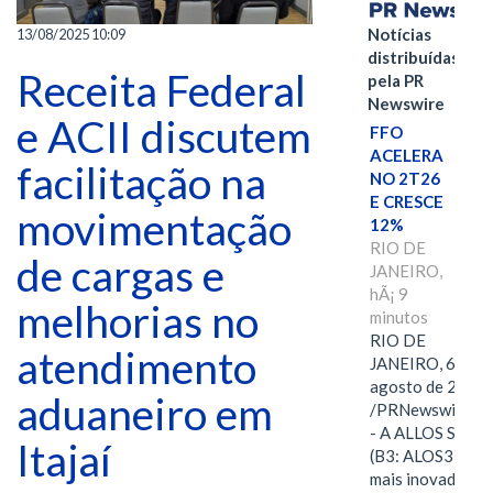
Notícias
13/08/2025 10:09
distribuídas
Receita Federal
pela PR
Newswire
e ACII discutem
FFO
ACELERA
facilitação na
NO 2T26
E CRESCE
movimentação
12%
RIO DE
de cargas e
JANEIRO,
hÃ¡ 9
melhorias no
minutos
RIO DE
atendimento
JANEIRO, 6 de
agosto de 2026
aduaneiro em
/PRNewswire/ -
- A ALLOS S.A.
Itajaí
(B3: ALOS3), a
mais inovadora