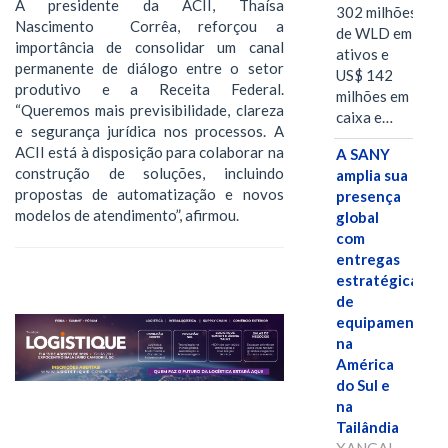
A presidente da ACII, Thaísa
302 milhões
Nascimento Corrêa, reforçou a
de WLD em
importância de consolidar um canal
ativos e
permanente de diálogo entre o setor
US$ 142
produtivo e a Receita Federal.
milhões em
“Queremos mais previsibilidade, clareza
caixa e…
e segurança jurídica nos processos. A
ACII está à disposição para colaborar na
A SANY
construção de soluções, incluindo
amplia sua
propostas de automatização e novos
presença
modelos de atendimento”, afirmou.
global
com
entregas
estratégicas
de
equipamentos
na
América
do Sul e
na
Tailândia