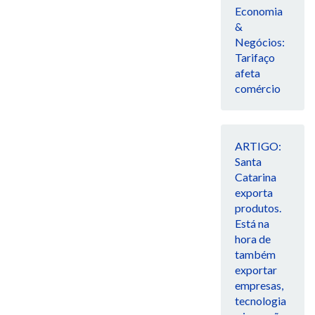
Economia
&
Negócios:
Tarifaço
afeta
comércio
ARTIGO:
Santa
Catarina
exporta
produtos.
Está na
hora de
também
exportar
empresas,
tecnologia