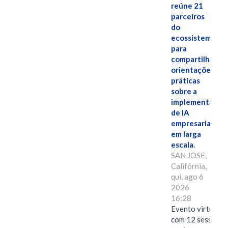
reúne 21
parceiros
do
ecossistema
para
compartilhar
orientações
práticas
sobre a
implementação
de IA
empresarial
em larga
escala.
SAN JOSE,
Califórnia,
qui, ago 6
2026
16:28
Evento virtual
com 12 sessões