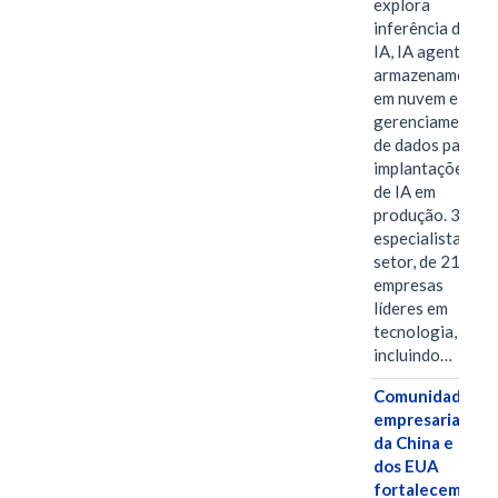
explora
inferência de
IA, IA agentiva,
armazenamento
em nuvem e
gerenciamento
de dados para
implantações
de IA em
produção. 38
especialistas do
setor, de 21
empresas
líderes em
tecnologia,
incluindo…
Comunidades
empresariais
da China e
dos EUA
fortalecem