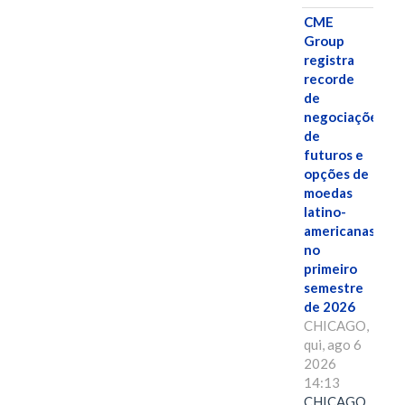
CME
Group
registra
recorde
de
negociações
de
futuros e
opções de
moedas
latino-
americanas
no
primeiro
semestre
de 2026
CHICAGO,
qui, ago 6
2026
14:13
CHICAGO , 6