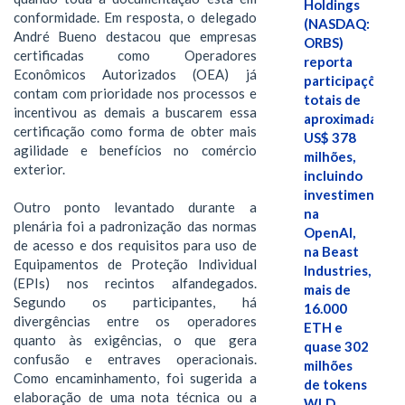
Holdings
conformidade. Em resposta, o delegado
(NASDAQ:
André Bueno destacou que empresas
ORBS)
certificadas como Operadores
reporta
Econômicos Autorizados (OEA) já
participações
contam com prioridade nos processos e
totais de
incentivou as demais a buscarem essa
aproximadamen
certificação como forma de obter mais
US$ 378
agilidade e benefícios no comércio
milhões,
exterior.
incluindo
investimentos
Outro ponto levantado durante a
na
plenária foi a padronização das normas
OpenAI,
de acesso e dos requisitos para uso de
na Beast
Equipamentos de Proteção Individual
Industries,
(EPIs) nos recintos alfandegados.
mais de
Segundo os participantes, há
16.000
divergências entre os operadores
ETH e
quanto às exigências, o que gera
quase 302
confusão e entraves operacionais.
milhões
Como encaminhamento, foi sugerida a
de tokens
elaboração de uma nota técnica ou a
WLD.