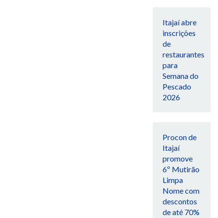
Itajaí abre
inscrições
de
restaurantes
para
Semana do
Pescado
2026
Procon de
Itajaí
promove
6º Mutirão
Limpa
Nome com
descontos
de até 70%