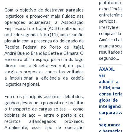
plataforma de
experiências,
Com o objetivo de destravar gargalos
entretenimento,
logísticos e promover mais fluidez nas
serviços,
operações aduaneiras, a Associação
lifestyle e
Empresarial de Itajaí (ACII) realizou, na
compras da
noite de segunda-feira (11), uma reunião
América Latina
plenária com a presença do delegado da
anuncia seus
Receita Federal no Porto de Itajaí,
resultados do
André Bueno Brandão Sette e Câmara. O
segundo…
encontro abriu espaço para um diálogo
direto com a Receita Federal, do qual
AXA XL
surgiram propostas concretas voltadas
vai
a impulsionar a eficiência da cadeia
adquirir a
logística regional.
S-RM, uma
consultoria
Entre os principais assuntos debatidos,
global de
ganhou destaque a proposta de facilitar
inteligência
o transporte de cargas soltas — como
corporativa
bobinas de aço — entre o porto e os
e
recintos alfandegados próximos.
segurança
Atualmente, esse tipo de operação
cibernética