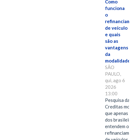
Como
funciona
o
refinanciament
de veículo
e quais
são as
vantagens
da
modalidade?
SÃO
PAULO,
qui, ago 6
2026
13:00
Pesquisa da
Creditas mostra
que apenas 28%
dos brasileiros
entendem o
refinanciamento
de veículos,