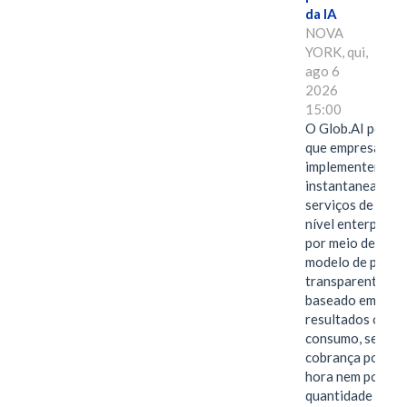
da IA
NOVA
YORK, qui,
ago 6
2026
15:00
O Glob.AI permit
que empresas
implementem
instantaneamen
serviços de IA de
nível enterprise
por meio de um
modelo de preço
transparente,
baseado em
resultados ou
consumo, sem
cobrança por
hora nem por
quantidade de…