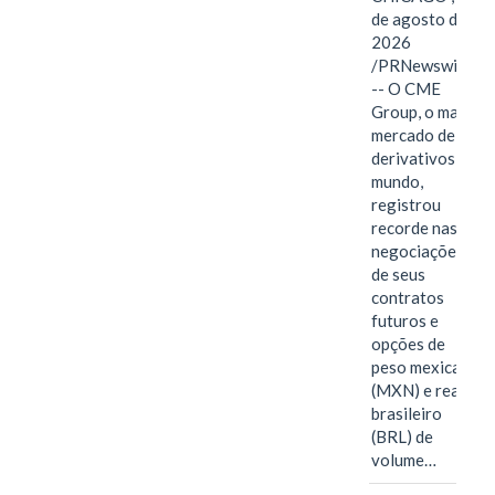
de agosto de
2026
/PRNewswire/
-- O CME
Group, o maior
mercado de
derivativos do
mundo,
registrou
recorde nas
negociações
de seus
contratos
futuros e
opções de
peso mexicano
(MXN) e real
brasileiro
(BRL) de
volume…