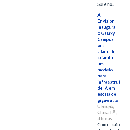
Sul e no…
A
Envision
inaugura
o Galaxy
Campus
em
Ulanqab,
criando
um
modelo
para
infraestrutura
de IA em
escala de
gigawatts
Ulanqab,
China, hÃ¡
4 horas
Com o maior edif