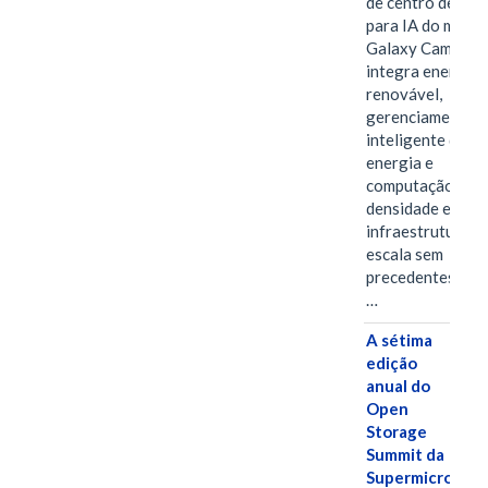
de centro de dad
para IA do mundo
Galaxy Campus
integra energia
renovável,
gerenciamento
inteligente de
energia e
computação de a
densidade em um
infraestrutura d
escala sem
precedentes.Ula
…
A sétima
edição
anual do
Open
Storage
Summit da
Supermicro