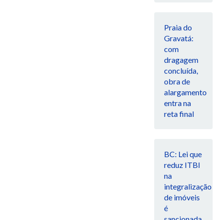
Praia do
Gravatá:
com
dragagem
concluída,
obra de
alargamento
entra na
reta final
BC: Lei que
reduz ITBI
na
integralização
de imóveis
é
sancionada