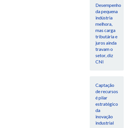
Desempenho
da pequena
indústria
melhora,
mas carga
tributária e
juros ainda
travam o
setor, diz
CNI
Captação
de recursos
é pilar
estratégico
da
inovação
industrial