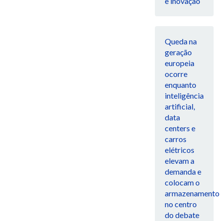
e inovação
Queda na
geração
europeia
ocorre
enquanto
inteligência
artificial,
data
centers e
carros
elétricos
elevam a
demanda e
colocam o
armazenamento
no centro
do debate