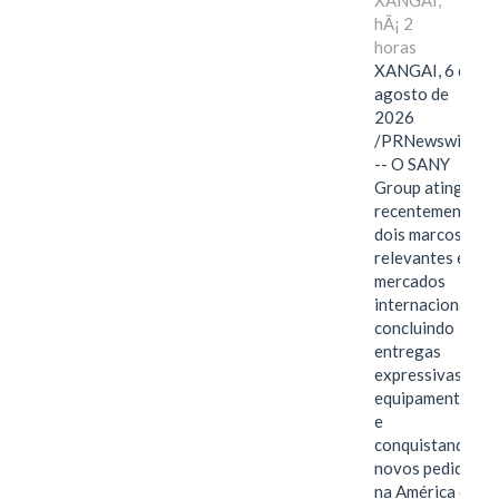
XANGAI,
hÃ¡ 2
horas
XANGAI, 6 de
agosto de
2026
/PRNewswire/
-- O SANY
Group atingiu
recentemente
dois marcos
relevantes em
mercados
internacionais,
concluindo
entregas
expressivas de
equipamentos
e
conquistando
novos pedidos
na América do