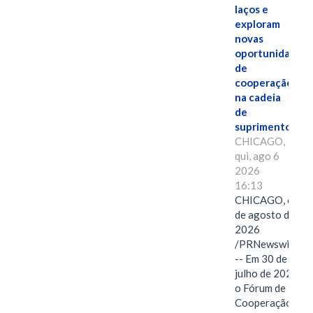
laços e
exploram
novas
oportunidades
de
cooperação
na cadeia
de
suprimentos.
CHICAGO,
qui, ago 6
2026
16:13
CHICAGO, 6
de agosto de
2026
/PRNewswire/
-- Em 30 de
julho de 2026,
o Fórum de
Cooperação