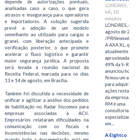
depende de autorizações pontuais,
LONDRES,
analisadas caso a caso, o que gera
hÃ¡ 10
atrasos e insegurança para operadores
minutos
e importadores. A solução sugerida
LONDRES, 6 de
prevê a adoção de um modelo
agosto de 2026
semelhante ao utilizado para cargas a
/PRNewswire/ -
granel, com liberação antecipada e
A AXA XL, que
verificação posterior, o que promete
atualmente deté
acelerar o fluxo logístico e garantir
aproximadament
maior segurança jurídica. A proposta
49% da S-RM,
será levada à reunião nacional da
anunciou hoje qu
Receita Federal, marcada para os dias
firmou um acord
13 e 14 de agosto, em Brasília.
para adquirir as
ações restantes
Também foi discutida a necessidade de
da empresa. A S-
unificar e agilizar a análise dos pedidos
RM é uma
de habilitação no Radar Siscomex para
consultoria
empresas associadas à ACII.
especializada
Empresários relataram dificuldades na
em…
comunicação com os fiscais e
inconsistências nas decisões, mesmo
A Eightco
quando toda a documentação está em