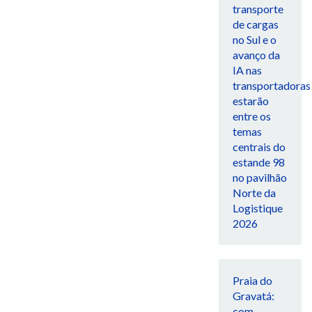
transporte
de cargas
no Sul e o
avanço da
IA nas
transportadoras
estarão
entre os
temas
centrais do
estande 98
no pavilhão
Norte da
Logistique
2026
Praia do
Gravatá:
com