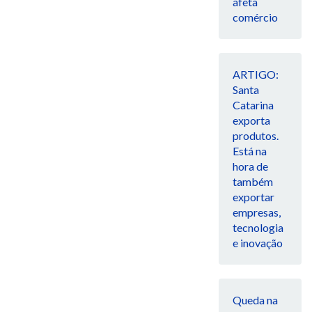
afeta
comércio
ARTIGO:
Santa
Catarina
exporta
produtos.
Está na
hora de
também
exportar
empresas,
tecnologia
e inovação
Queda na