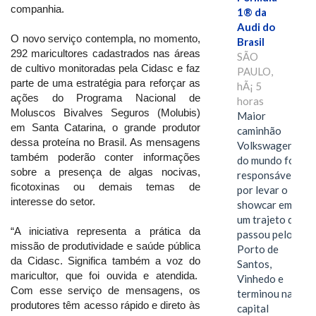
companhia.
1® da
Audi do
O novo serviço contempla, no momento,
Brasil
292 maricultores cadastrados nas áreas
SÃO
de cultivo monitoradas pela Cidasc e faz
PAULO,
parte de uma estratégia para reforçar as
hÃ¡ 5
ações do Programa Nacional de
horas
Moluscos Bivalves Seguros (Molubis)
Maior
em Santa Catarina, o grande produtor
caminhão
dessa proteína no Brasil. As mensagens
Volkswagen
também poderão conter informações
do mundo foi
sobre a presença de algas nocivas,
responsável
ficotoxinas ou demais temas de
por levar o
interesse do setor.
showcar em
um trajeto que
“A iniciativa representa a prática da
passou pelo
missão de produtividade e saúde pública
Porto de
da Cidasc. Significa também a voz do
Santos,
maricultor, que foi ouvida e atendida.
Vinhedo e
Com esse serviço de mensagens, os
terminou na
produtores têm acesso rápido e direto às
capital