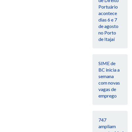
de Direito
Portuário
acontece
dias 6 e 7
de agosto
no Porto
de Itajaí
SIME de
BC inicia a
semana
com novas
vagas de
emprego
747
ampliam