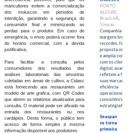
PORTO
maricultores evitem a comercialização
ALEGRE,
dos moluscos em períodos de
Brasil, hÃ¡
interdição, garantindo a segurança do
5 horas
consumidor final e minimizando as
Companhia alcan
perdas para o produtor. Em caso de
margens brutas
emergência, o envio poderá ocorrer fora
recordes, fortal
do horário comercial, com a devida
proposta omnica
justificativa.
e amplia conexã
com os clientes 
Para facilitar a consulta pelos
digital, avanços 
consumidores dos resultados das
refletem a força 
análises laboratoriais das amostras
suas marcas, a
coletadas em áreas de cultivo, a Cidasc
eficiência
está fornecendo aos restaurantes um
operacional e a
modelo de arte gráfica, com QR Codes
consistência de 
que abrem os relatórios atualizados para
estratégiaPOR
consulta. O material pode ser afixado na
entrada dos restaurantes ou nos
Seaspan
cardápios. Desta forma, o público tem
se torna
acesso de forma simples à mesma
primeira
informação disponível aos produtores.