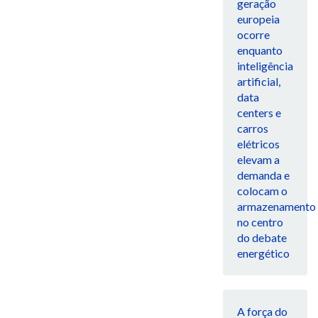
geração
europeia
ocorre
enquanto
inteligência
artificial,
data
centers e
carros
elétricos
elevam a
demanda e
colocam o
armazenamento
no centro
do debate
energético
A força do