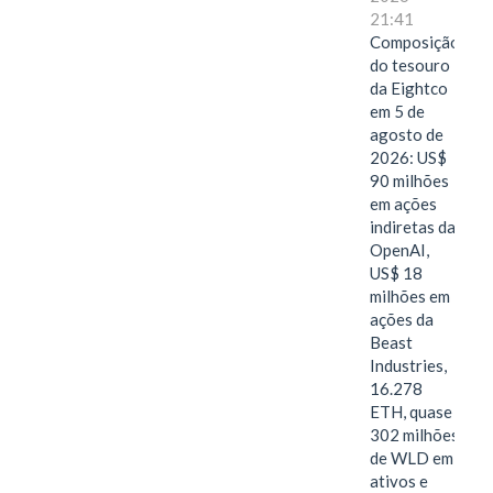
21:41
Composição
do tesouro
da Eightco
em 5 de
agosto de
2026: US$
90 milhões
em ações
indiretas da
OpenAI,
US$ 18
milhões em
ações da
Beast
Industries,
16.278
ETH, quase
302 milhões
de WLD em
ativos e