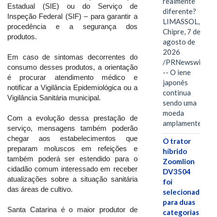
realmente
Estadual (SIE) ou do Serviço de
diferente?
Inspeção Federal (SIF) – para garantir a
LIMASSOL,
procedência e a segurança dos
Chipre, 7 de
produtos.
agosto de
2026
Em caso de sintomas decorrentes do
/PRNewswire/
consumo desses produtos, a orientação
-- O iene
é procurar atendimento médico e
japonês
notificar a Vigilância Epidemiológica ou a
continua
Vigilância Sanitária municipal.
sendo uma
moeda
Com a evolução dessa prestação de
amplamente…
serviço, mensagens também poderão
chegar aos estabelecimentos que
O trator
preparam moluscos em refeições e
híbrido
também poderá ser estendido para o
Zoomlion
cidadão comum interessado em receber
DV3504
atualizações sobre a situação sanitária
foi
das áreas de cultivo.
selecionado
para duas
Santa Catarina é o maior produtor de
categorias