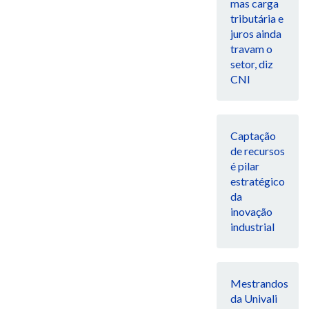
mas carga
tributária e
juros ainda
travam o
setor, diz
CNI
Captação
de recursos
é pilar
estratégico
da
inovação
industrial
Mestrandos
da Univali