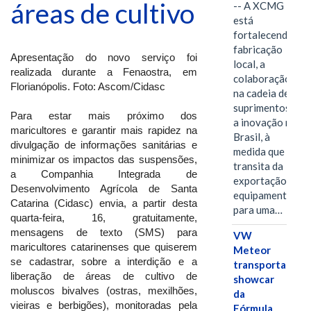
áreas de cultivo
-- A XCMG
está
fortalecendo a
fabricação
Apresentação do novo serviço foi
local, a
realizada durante a Fenaostra, em
colaboração
Florianópolis. Foto: Ascom/Cidasc
na cadeia de
suprimentos e
Para estar mais próximo dos
a inovação no
maricultores e garantir mais rapidez na
Brasil, à
divulgação de informações sanitárias e
medida que
minimizar os impactos das suspensões,
transita da
a Companhia Integrada de
exportação de
Desenvolvimento Agrícola de Santa
equipamentos
Catarina (Cidasc) envia, a partir desta
para uma…
quarta-feira, 16, gratuitamente,
mensagens de texto (SMS) para
VW
maricultores catarinenses que quiserem
Meteor
se cadastrar, sobre a interdição e a
transporta
liberação de áreas de cultivo de
showcar
moluscos bivalves (ostras, mexilhões,
da
vieiras e berbigões), monitoradas pela
Fórmula