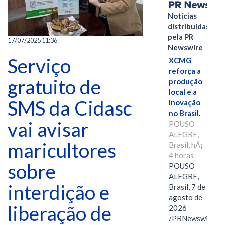
Notícias
distribuídas
pela PR
17/07/2025 11:36
Newswire
Serviço
XCMG
reforça a
gratuito de
produção
local e a
SMS da Cidasc
inovação
no Brasil.
vai avisar
POUSO
ALEGRE,
maricultores
Brasil, hÃ¡
4 horas
sobre
POUSO
ALEGRE,
interdição e
Brasil, 7 de
agosto de
liberação de
2026
/PRNewswire/