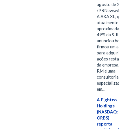
agosto de 2026
/PRNewswire/ -
A AXA XL, que
atualmente deté
aproximadament
49% da S-RM,
anunciou hoje qu
firmou um acord
para adquirir as
ações restantes
da empresa. A S-
RM é uma
consultoria
especializada
em…
A Eightco
Holdings
(NASDAQ:
ORBS)
reporta