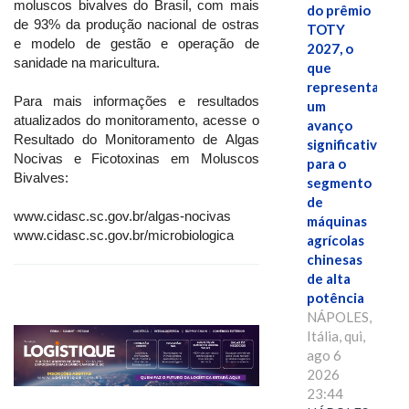
moluscos bivalves do Brasil, com mais
do prêmio
de 93% da produção nacional de ostras
TOTY
e modelo de gestão e operação de
2027, o
sanidade na maricultura.
que
representa
Para mais informações e resultados
um
atualizados do monitoramento, acesse o
avanço
Resultado do Monitoramento de Algas
significativo
Nocivas e Ficotoxinas em Moluscos
para o
Bivalves:
segmento
de
www.cidasc.sc.gov.br/algas-nocivas
máquinas
www.cidasc.sc.gov.br/microbiologica
agrícolas
chinesas
de alta
potência
NÁPOLES,
Itália, qui,
ago 6
2026
23:44