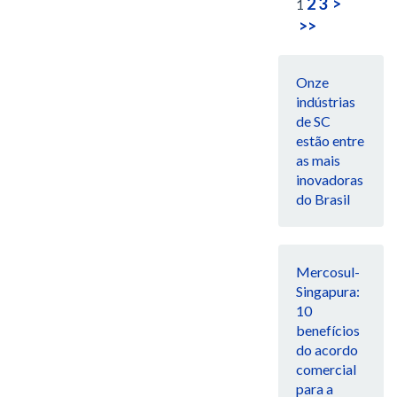
2
3
>
1
>>
Onze
indústrias
de SC
estão entre
as mais
inovadoras
do Brasil
Mercosul-
Singapura:
10
benefícios
do acordo
comercial
para a