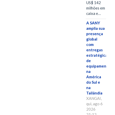
US$ 142
milhões em
caixa e…
A SANY
amplia sua
presença
global
com
entregas
estratégicas
de
equipamentos
na
América
do Sul e
na
Tailândia
XANGAI,
qui, ago 6
2026
21:12