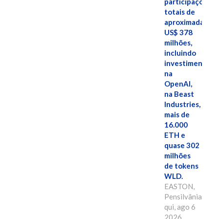
participações
totais de
aproximadamen
US$ 378
milhões,
incluindo
investimentos
na
OpenAI,
na Beast
Industries,
mais de
16.000
ETH e
quase 302
milhões
de tokens
WLD.
EASTON,
Pensilvânia,
qui, ago 6
2026