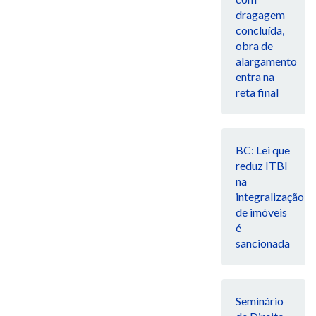
dragagem
concluída,
obra de
alargamento
entra na
reta final
BC: Lei que
reduz ITBI
na
integralização
de imóveis
é
sancionada
Seminário