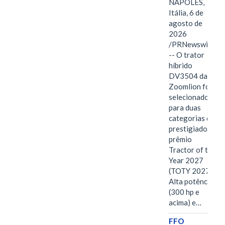
NÁPOLES,
Itália, 6 de
agosto de
2026
/PRNewswire/
-- O trator
híbrido
DV3504 da
Zoomlion foi
selecionado
para duas
categorias do
prestigiado
prêmio
Tractor of the
Year 2027
(TOTY 2027:
Alta potência
(300 hp e
acima) e…
FFO