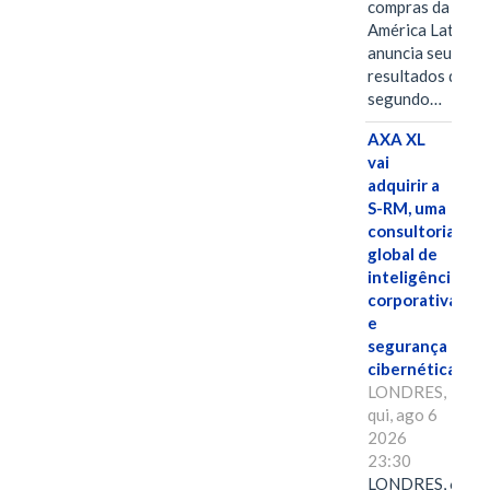
compras da
América Latina
anuncia seus
resultados do
segundo…
AXA XL
vai
adquirir a
S-RM, uma
consultoria
global de
inteligência
corporativa
e
segurança
cibernética
LONDRES,
qui, ago 6
2026
23:30
LONDRES, 6 de