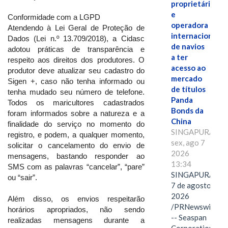
proprietária
e
Conformidade com a LGPD
operadora
Atendendo à Lei Geral de Proteção de
internacional
Dados (Lei n.º 13.709/2018), a Cidasc
de navios
adotou práticas de transparência e
a ter
respeito aos direitos dos produtores. O
acesso ao
produtor deve atualizar seu cadastro do
mercado
Sigen +, caso não tenha informado ou
de títulos
tenha mudado seu número de telefone.
Panda
Todos os maricultores cadastrados
Bonds da
foram informados sobre a natureza e a
China
finalidade do serviço no momento do
SINGAPURA,
registro, e podem, a qualquer momento,
sex, ago 7
solicitar o cancelamento do envio de
2026
mensagens, bastando responder ao
13:34
SMS com as palavras “cancelar”, “pare”
SINGAPURA,
ou “sair”.
7 de agosto de
2026
Além disso, os envios respeitarão
/PRNewswire/
horários apropriados, não sendo
-- Seaspan
realizadas mensagens durante a