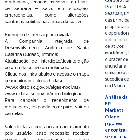
Corporation
madrugada, feriados nacionais ou finais
Pte. Ltd. A
de semana – salvo em situações
Seaspan, uma
emergenciais, como alterações
das principais
sanitárias súbitas nas áreas de cultivo.
proprietárias
e operadoras
Exemplo de mensagem enviada:
independentes
A Companhia Integrada de
de ativos
Desenvolvimento Agrícola de Santa
marítimos, tem
Catarina (Cidasc) informa:
o prazer de
Atualização de interdição/desinterdição
anunciar a
de área de cultivo de moluscos.
emissão bem-
Clique nos links abaixo e acesse o mapa
sucedida de
de monitoramento da Cidasc:
um Panda…
www.cidasc.sc.gov.br/algas-nocivas/
www.cidasc.sc.gov.br/microbiologica/
Análise da
Para cancelar o recebimento de
FP
mensagens, responda com: pare, sair ou
Markets:
cancelar.
O iene
japonês
Vale destacar que após o cancelamento
encontra-
pelo usuário, caso necessite receber
se em uma
novamente a mensagem é necessário