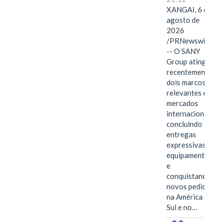
XANGAI, 6 de
agosto de
2026
/PRNewswire/
-- O SANY
Group atingiu
recentemente
dois marcos
relevantes em
mercados
internacionais,
concluindo
entregas
expressivas de
equipamentos
e
conquistando
novos pedidos
na América do
Sul e no…