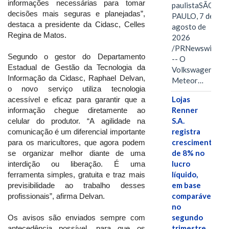
informações necessárias para tomar
paulistaSÃO
decisões mais seguras e planejadas”,
PAULO, 7 de
destaca a presidente da Cidasc, Celles
agosto de
Regina de Matos.
2026
/PRNewswire/
Segundo o gestor do Departamento
-- O
Estadual de Gestão da Tecnologia da
Volkswagen
Informação da Cidasc, Raphael Delvan,
Meteor…
o novo serviço utiliza tecnologia
Lojas
acessível e eficaz para garantir que a
Renner
informação chegue diretamente ao
S.A.
celular do produtor. “A agilidade na
registra
comunicação é um diferencial importante
crescimento
para os maricultores, que agora podem
de 8% no
se organizar melhor diante de uma
lucro
interdição ou liberação. É uma
líquido,
ferramenta simples, gratuita e traz mais
em base
previsibilidade ao trabalho desses
comparável,
profissionais”, afirma Delvan.
no
segundo
Os avisos são enviados sempre com
trimestre
antecedência possível, para que os