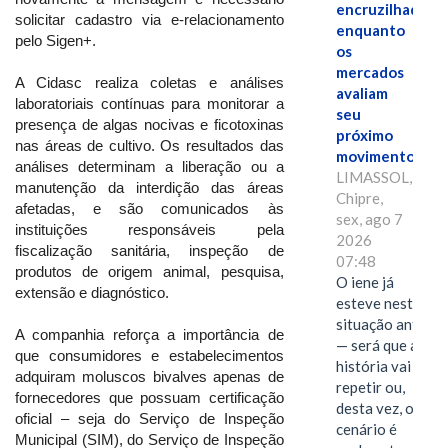
encruzilhada
solicitar cadastro via e-relacionamento
enquanto
pelo Sigen+.
os
mercados
A Cidasc realiza coletas e análises
avaliam
laboratoriais contínuas para monitorar a
seu
presença de algas nocivas e ficotoxinas
próximo
nas áreas de cultivo. Os resultados das
movimento.
análises determinam a liberação ou a
LIMASSOL,
manutenção da interdição das áreas
Chipre,
afetadas, e são comunicados às
sex, ago 7
instituições responsáveis pela
2026
fiscalização sanitária, inspeção de
07:48
produtos de origem animal, pesquisa,
O iene já
extensão e diagnóstico.
esteve nesta
situação antes
A companhia reforça a importância de
— será que a
que consumidores e estabelecimentos
história vai se
adquiram moluscos bivalves apenas de
repetir ou,
fornecedores que possuam certificação
desta vez, o
oficial – seja do Serviço de Inspeção
cenário é
Municipal (SIM), do Serviço de Inspeção