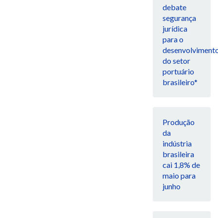
debate
segurança
jurídica
para o
desenvolviment
do setor
portuário
brasileiro*
Produção
da
indústria
brasileira
cai 1,8% de
maio para
junho