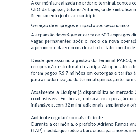
A cerimônia, realizada no próprio terminal, contou 
CEO da Liquipar, Juliano Antunes, onde simbolica
licenciamento junto ao município.
Geração de empregos e impacto socioeconômico
A expansão deverá gerar cerca de 500 empregos dire
vagas permanentes após o início da nova operaç
aquecimento da economia local, o fortalecimento de
Desde que assumiu a gestão do Terminal PAR50, em
recuperação estrutural da antiga Alcopar, além 
foram pagos R$ 7 milhões em outorgas e tarifas à
para a modernização do terminal químico, anteriorm
Atualmente, a Liquipar já disponibiliza ao mercado 
combustíveis. Em breve, entrará em operação um
inflamáveis, com 32 mil m³ adicionais, ampliando a of
Ambiente regulatório mais eficiente
Durante a cerimônia, o prefeito Adriano Ramos an
(TAP), medida que reduz a burocracia para novos inv