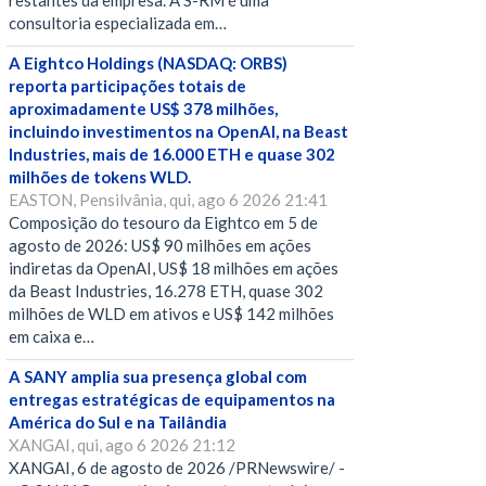
restantes da empresa. A S-RM é uma
consultoria especializada em…
A Eightco Holdings (NASDAQ: ORBS)
reporta participações totais de
aproximadamente US$ 378 milhões,
incluindo investimentos na OpenAI, na Beast
Industries, mais de 16.000 ETH e quase 302
milhões de tokens WLD.
EASTON, Pensilvânia, qui, ago 6 2026 21:41
Composição do tesouro da Eightco em 5 de
agosto de 2026: US$ 90 milhões em ações
indiretas da OpenAI, US$ 18 milhões em ações
da Beast Industries, 16.278 ETH, quase 302
milhões de WLD em ativos e US$ 142 milhões
em caixa e…
A SANY amplia sua presença global com
entregas estratégicas de equipamentos na
América do Sul e na Tailândia
XANGAI, qui, ago 6 2026 21:12
XANGAI, 6 de agosto de 2026 /PRNewswire/ -