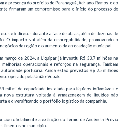
com a presença do prefeito de Paranaguá, Adriano Ramos, e do
mente firmaram um compromisso para o início do processo de
tos e indiretos durante a fase de obras, além de dezenas de
ão. O impacto vai além da empregabilidade, promovendo o
 negócios da região e o aumento da arrecadação municipal.
 março de 2024, a Liquipar já investiu R$ 33,7 milhões na
de melhorias operacionais e reforços na segurança. Também
 autoridade portuária. Ainda estão previstos R$ 25 milhões
ente operado pela União-Vopak.
38 mil m³ de capacidade instalada para líquidos inflamáveis e
a nova estrutura voltada à armazenagem de líquidos não
erta e diversificando o portfólio logístico da companhia.
unciou oficialmente a extinção do Termo de Anuência Prévia
estimentos no município.