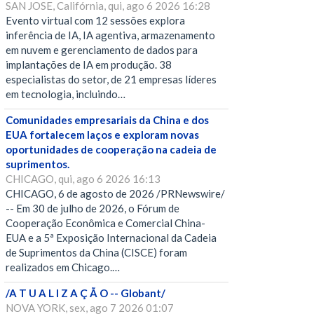
SAN JOSE, Califórnia, qui, ago 6 2026 16:28
Evento virtual com 12 sessões explora
inferência de IA, IA agentiva, armazenamento
em nuvem e gerenciamento de dados para
implantações de IA em produção. 38
especialistas do setor, de 21 empresas líderes
em tecnologia, incluindo…
Comunidades empresariais da China e dos
EUA fortalecem laços e exploram novas
oportunidades de cooperação na cadeia de
suprimentos.
CHICAGO, qui, ago 6 2026 16:13
CHICAGO, 6 de agosto de 2026 /PRNewswire/
-- Em 30 de julho de 2026, o Fórum de
Cooperação Econômica e Comercial China-
EUA e a 5ª Exposição Internacional da Cadeia
de Suprimentos da China (CISCE) foram
realizados em Chicago.…
/A T U A L I Z A Ç Ã O -- Globant/
NOVA YORK, sex, ago 7 2026 01:07