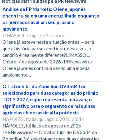
Notícias distribuídas pela PR Newswire
Análise da FP Markets: O iene japonês
encontra-se em uma encruzilhada enquanto
os mercados avaliam seu próximo
movimento.
LIMASSOL, Chipre, hÃ¡ 5 horas
O iene já esteve nesta situação antes — será
que a história vai se repetir ou, desta vez, o
cenário é realmente diferente?LIMASSOL,
Chipre, 7 de agosto de 2026 /PRNewswire/ --
O iene japonês continua sendo uma moeda
amplamente…
O trator híbrido Zoomlion DV3504 foi
selecionado para duas categorias do prêmio
TOTY 2027, o que representa um avanço
significativo para o segmento de máquinas
agrícolas chinesas de alta potência
NÁPOLES, Itália, qui, ago 6 2026 23:44
NÁPOLES, Itália, 6 de agosto de 2026
/PRNewswire/ -- O trator híbrido DV3504 da
Zoomlion foi selecionado para duas categorias