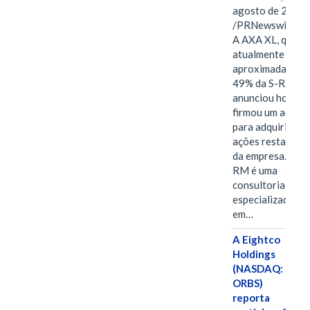
agosto de 2026
/PRNewswire/ -
A AXA XL, que
atualmente deté
aproximadament
49% da S-RM,
anunciou hoje qu
firmou um acord
para adquirir as
ações restantes
da empresa. A S-
RM é uma
consultoria
especializada
em…
A Eightco
Holdings
(NASDAQ:
ORBS)
reporta