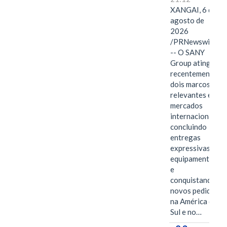
XANGAI, 6 de
agosto de
2026
/PRNewswire/
-- O SANY
Group atingiu
recentemente
dois marcos
relevantes em
mercados
internacionais,
concluindo
entregas
expressivas de
equipamentos
e
conquistando
novos pedidos
na América do
Sul e no…