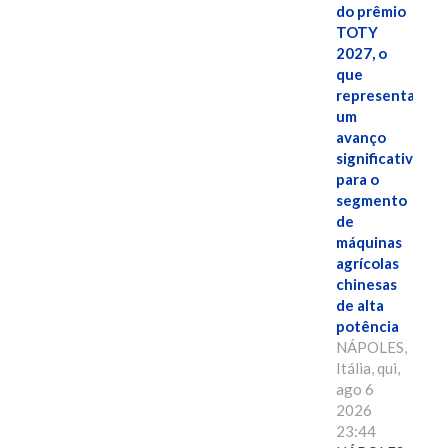
do prêmio
TOTY
2027, o
que
representa
um
avanço
significativo
para o
segmento
de
máquinas
agrícolas
chinesas
de alta
potência
NÁPOLES,
Itália, qui,
ago 6
2026
23:44