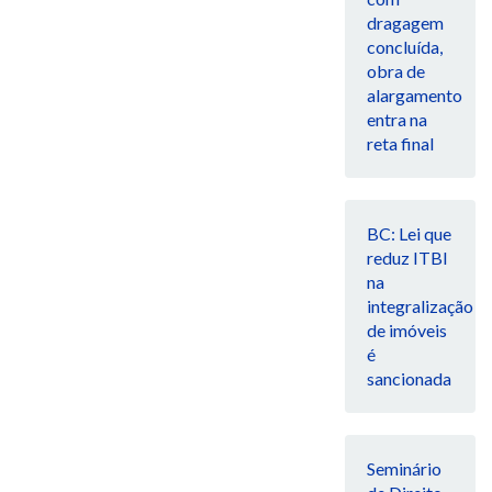
dragagem
concluída,
obra de
alargamento
entra na
reta final
BC: Lei que
reduz ITBI
na
integralização
de imóveis
é
sancionada
Seminário