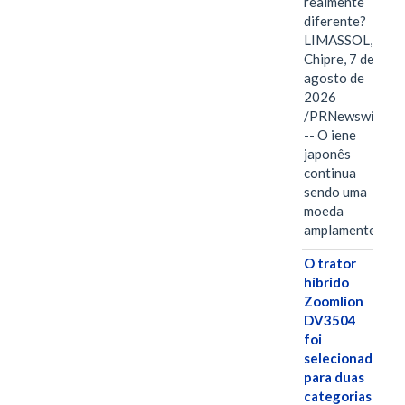
realmente
diferente?
LIMASSOL,
Chipre, 7 de
agosto de
2026
/PRNewswire/
-- O iene
japonês
continua
sendo uma
moeda
amplamente…
O trator
híbrido
Zoomlion
DV3504
foi
selecionado
para duas
categorias