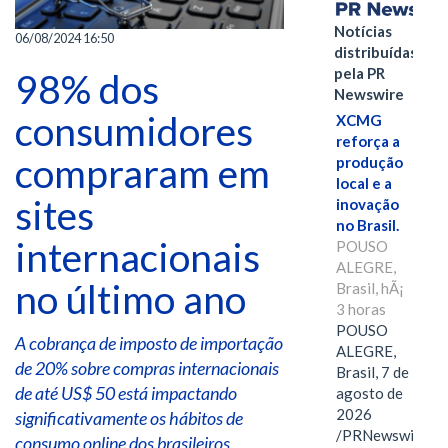
Notícias
06/08/2024 16:50
distribuídas
pela PR
98% dos
Newswire
consumidores
XCMG
reforça a
compraram em
produção
local e a
sites
inovação
no Brasil.
internacionais
POUSO
ALEGRE,
no último ano
Brasil, hÃ¡
3 horas
POUSO
A cobrança de imposto de importação
ALEGRE,
de 20% sobre compras internacionais
Brasil, 7 de
de até US$ 50 está impactando
agosto de
2026
significativamente os hábitos de
/PRNewswire/
consumo online dos brasileiros