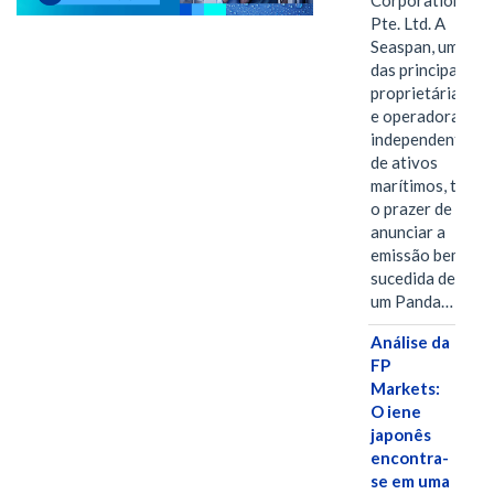
Corporation
Pte. Ltd. A
Seaspan, uma
das principais
proprietárias
e operadoras
independentes
de ativos
marítimos, tem
o prazer de
anunciar a
emissão bem-
sucedida de
um Panda…
Análise da
FP
Markets:
O iene
japonês
encontra-
se em uma