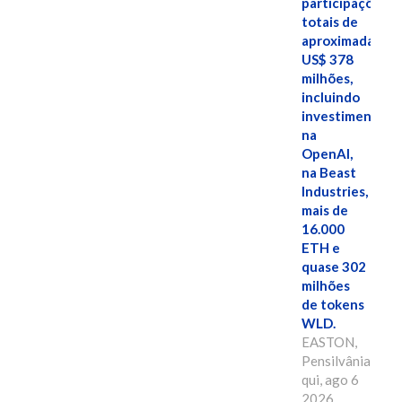
participações
totais de
aproximadamen
US$ 378
milhões,
incluindo
investimentos
na
OpenAI,
na Beast
Industries,
mais de
16.000
ETH e
quase 302
milhões
de tokens
WLD.
EASTON,
Pensilvânia,
qui, ago 6
2026