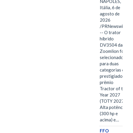
NÁPOLES,
Itália, 6 de
agosto de
2026
/PRNewswire/
-- O trator
híbrido
DV3504 da
Zoomlion foi
selecionado
para duas
categorias do
prestigiado
prêmio
Tractor of the
Year 2027
(TOTY 2027:
Alta potência
(300 hp e
acima) e…
FFO