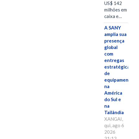
US$ 142
milhões em
caixa e…
A SANY
amplia sua
presença
global
com
entregas
estratégicas
de
equipamentos
na
América
do Sul e
na
Tailândia
XANGAI,
qui, ago 6
2026
21:12