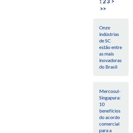
2
3
>
1
>>
Onze
indústrias
de SC
estão entre
as mais
inovadoras
do Brasil
Mercosul-
Singapura:
10
benefícios
do acordo
comercial
para a