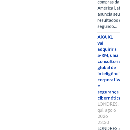
compras da
América Latina
anuncia seus
resultados do
segundo…
AXA XL
vai
adquirir a
S-RM, uma
consultoria
global de
inteligência
corporativa
e
segurança
cibernética
LONDRES,
qui, ago 6
2026
23:30
LONDRES, 6 de