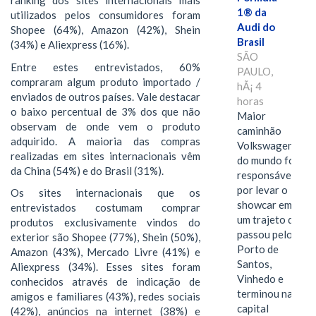
ranking dos sites internacionais mais
1® da
utilizados pelos consumidores foram
Audi do
Shopee (64%), Amazon (42%), Shein
Brasil
(34%) e Aliexpress (16%).
SÃO
Entre estes entrevistados, 60%
PAULO,
compraram algum produto importado /
hÃ¡ 4
enviados de outros países. Vale destacar
horas
o baixo percentual de 3% dos que não
Maior
observam de onde vem o produto
caminhão
adquirido. A maioria das compras
Volkswagen
realizadas em sites internacionais vêm
do mundo foi
da China (54%) e do Brasil (31%).
responsável
por levar o
Os sites internacionais que os
showcar em
entrevistados costumam comprar
um trajeto que
produtos exclusivamente vindos do
passou pelo
exterior são Shopee (77%), Shein (50%),
Porto de
Amazon (43%), Mercado Livre (41%) e
Santos,
Aliexpress (34%). Esses sites foram
Vinhedo e
conhecidos através de indicação de
terminou na
amigos e familiares (43%), redes sociais
capital
(42%), anúncios na internet (38%) e