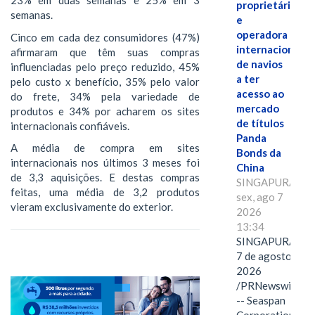
23% em duas semanas e 25% em 3
proprietária
semanas.
e
operadora
Cinco em cada dez consumidores (47%)
internacional
afirmaram que têm suas compras
de navios
influenciadas pelo preço reduzido, 45%
a ter
pelo custo x benefício, 35% pelo valor
acesso ao
do frete, 34% pela variedade de
mercado
produtos e 34% por acharem os sites
de títulos
internacionais confiáveis.
Panda
A média de compra em sites
Bonds da
internacionais nos últimos 3 meses foi
China
de 3,3 aquisições. E destas compras
SINGAPURA,
feitas, uma média de 3,2 produtos
sex, ago 7
vieram exclusivamente do exterior.
2026
13:34
SINGAPURA,
7 de agosto de
2026
/PRNewswire/
-- Seaspan