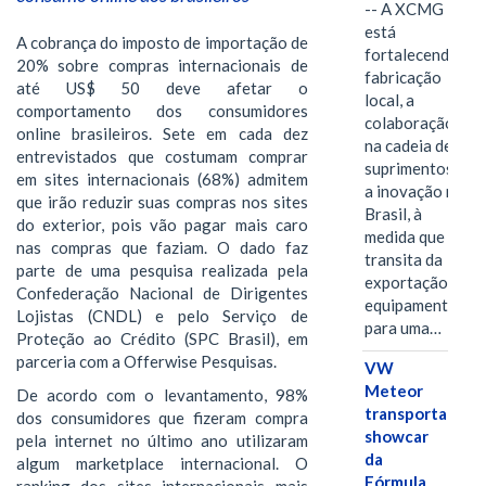
-- A XCMG
está
A cobrança do imposto de importação de
fortalecendo a
20% sobre compras internacionais de
fabricação
até US$ 50 deve afetar o
local, a
comportamento dos consumidores
colaboração
online brasileiros. Sete em cada dez
na cadeia de
entrevistados que costumam comprar
suprimentos e
em sites internacionais (68%) admitem
a inovação no
que irão reduzir suas compras nos sites
Brasil, à
do exterior, pois vão pagar mais caro
medida que
nas compras que faziam. O dado faz
transita da
parte de uma pesquisa realizada pela
exportação de
Confederação Nacional de Dirigentes
equipamentos
Lojistas (CNDL) e pelo Serviço de
para uma…
Proteção ao Crédito (SPC Brasil), em
parceria com a Offerwise Pesquisas.
VW
Meteor
De acordo com o levantamento, 98%
transporta
dos consumidores que fizeram compra
showcar
pela internet no último ano utilizaram
da
algum marketplace internacional. O
Fórmula