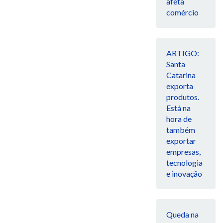
afeta
comércio
ARTIGO:
Santa
Catarina
exporta
produtos.
Está na
hora de
também
exportar
empresas,
tecnologia
e inovação
Queda na