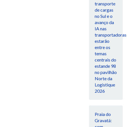
transporte
de cargas
no Sul e o
avanço da
IA nas
transportadoras
estarão
entre os
temas
centrais do
estande 98
no pavilhão
Norte da
Logistique
2026
Praia do
Gravatá:
com