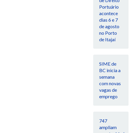
de Direito
Portuário
acontece
dias 6 e 7
de agosto
no Porto
de Itajaí
SIME de
BC inicia a
semana
com novas
vagas de
emprego
747
ampliam