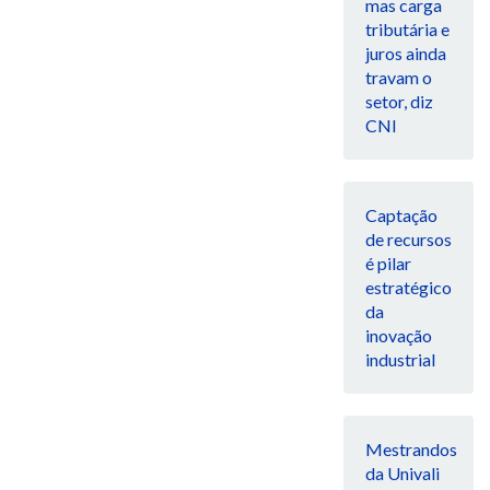
mas carga
tributária e
juros ainda
travam o
setor, diz
CNI
Captação
de recursos
é pilar
estratégico
da
inovação
industrial
Mestrandos
da Univali