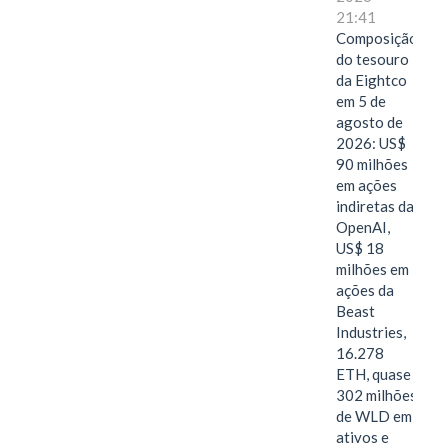
21:41
Composição
do tesouro
da Eightco
em 5 de
agosto de
2026: US$
90 milhões
em ações
indiretas da
OpenAI,
US$ 18
milhões em
ações da
Beast
Industries,
16.278
ETH, quase
302 milhões
de WLD em
ativos e