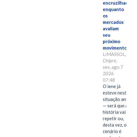
encruzilhada
enquanto
os
mercados
avaliam
seu
próximo
movimento.
LIMASSOL,
Chipre,
sex, ago 7
2026
07:48
O iene já
esteve nesta
situação antes
— será que a
história vai se
repetir ou,
desta vez, o
cenário é