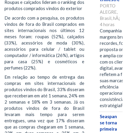
Roupas e calçados lideram o ranking dos
PORTO
produtos comprados vindos do exterior
ALEGRE,
De acordo com a pesquisa, os produtos
Brasil, hÃ¡
vindos de fora do Brasil comprados em
4 horas
sites internacionais nos últimos 12
Companhia alcan
meses foram: roupas (52%), calçados
margens brutas
(33%), acessórios de moda (30%),
recordes, fortal
acessórios para celular / tablet ou
proposta omnica
computador / informática (26%), artigos
e amplia conexã
para casa (25%) e cosméticos e
com os clientes 
perfumes (22%).
digital, avanços 
refletem a força 
Em relação ao tempo de entrega das
suas marcas, a
compras em sites internacionais de
eficiência
produtos vindos do Brasil, 33% disseram
operacional e a
que receberam em até 1 semana, 24% em
consistência de 
2 semanas e 18% em 3 semanas. Já os
estratégiaPOR
produtos vindos de fora do Brasil
levaram mais tempo para serem
Seaspan
entregues, uma vez que 17% disseram
se torna
que as compras chegaram em 1 semana,
primeira