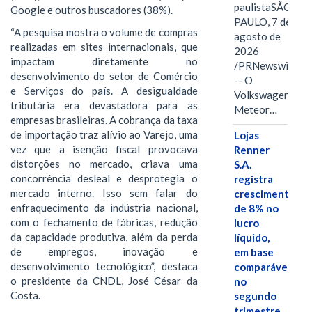
paulistaSÃO
Google e outros buscadores (38%).
PAULO, 7 de
“A pesquisa mostra o volume de compras
agosto de
realizadas em sites internacionais, que
2026
impactam diretamente no
/PRNewswire/
desenvolvimento do setor de Comércio
-- O
e Serviços do país. A desigualdade
Volkswagen
tributária era devastadora para as
Meteor…
empresas brasileiras. A cobrança da taxa
de importação traz alívio ao Varejo, uma
Lojas
vez que a isenção fiscal provocava
Renner
distorções no mercado, criava uma
S.A.
concorrência desleal e desprotegia o
registra
mercado interno. Isso sem falar do
crescimento
enfraquecimento da indústria nacional,
de 8% no
com o fechamento de fábricas, redução
lucro
da capacidade produtiva, além da perda
líquido,
de empregos, inovação e
em base
desenvolvimento tecnológico”, destaca
comparável,
o presidente da CNDL, José César da
no
Costa.
segundo
trimestre